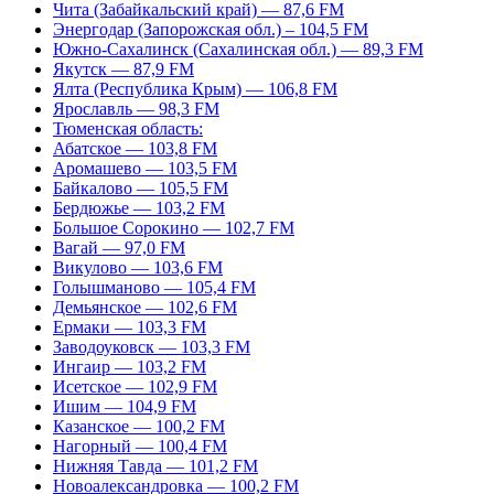
Чита (Забайкальский край) — 87,6 FM
Энергодар (Запорожская обл.) – 104,5 FM
Южно-Сахалинск (Сахалинская обл.) — 89,3 FM
Якутск — 87,9 FM
Ялта (Республика Крым) — 106,8 FM
Ярославль — 98,3 FM
Тюменская область:
Абатское — 103,8 FM
Аромашево — 103,5 FM
Байкалово — 105,5 FM
Бердюжье — 103,2 FM
Большое Сорокино — 102,7 FM
Вагай — 97,0 FM
Викулово — 103,6 FM
Голышманово — 105,4 FM
Демьянское — 102,6 FM
Ермаки — 103,3 FM
Заводоуковск — 103,3 FM
Ингаир — 103,2 FM
Исетское — 102,9 FM
Ишим — 104,9 FM
Казанское — 100,2 FM
Нагорный — 100,4 FM
Нижняя Тавда — 101,2 FM
Новоалександровка — 100,2 FM