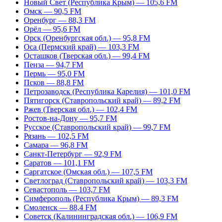
Новый Свет (Республика Крым) — 105,6 FM
Омск — 90,5 FM
Оренбург — 88,3 FM
Орёл — 95,6 FM
Орск (Оренбургская обл.) — 95,8 FM
Оса (Пермский край) — 103,3 FM
Осташков (Тверская обл.) — 99,4 FM
Пенза — 94,7 FM
Пермь — 95,0 FM
Псков — 88,8 FM
Петрозаводск (Республика Карелия) — 101,0 FM
Пятигорск (Ставропольский край) — 89,2 FM
Ржев (Тверская обл.) — 102,4 FM
Ростов-на-Дону — 95,7 FM
Русское (Ставропольский край) — 99,7 FM
Рязань — 102,5 FM
Самара — 96,8 FM
Санкт-Петербург — 92,9 FM
Саратов — 101,1 FM
Саргатское (Омская обл.) — 107,5 FM
Светлоград (Ставропольский край) — 103,3 FM
Севастополь — 103,7 FM
Симферополь (Республика Крым) — 89,3 FM
Смоленск — 88,4 FM
Советск (Калининградская обл.) — 106,9 FM