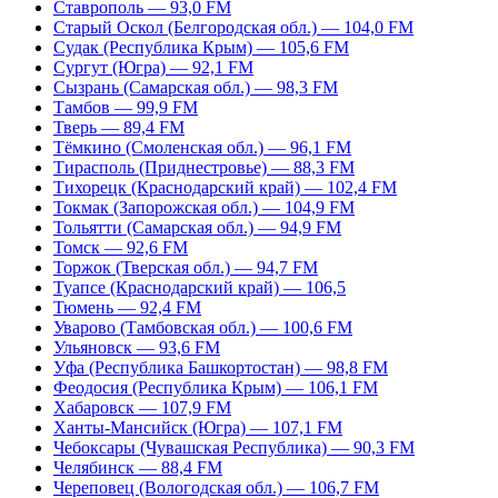
Ставрополь — 93,0 FM
Старый Оскол (Белгородская обл.) — 104,0 FM
Судак (Республика Крым) — 105,6 FM
Сургут (Югра) — 92,1 FM
Сызрань (Самарская обл.) — 98,3 FM
Тамбов — 99,9 FM
Тверь — 89,4 FM
Тёмкино (Смоленская обл.) — 96,1 FM
Тирасполь (Приднестровье) — 88,3 FM
Тихорецк (Краснодарский край) — 102,4 FM
Токмак (Запорожская обл.) — 104,9 FM
Тольятти (Самарская обл.) — 94,9 FM
Томск — 92,6 FM
Торжок (Тверская обл.) — 94,7 FM
Туапсе (Краснодарский край) — 106,5
Тюмень — 92,4 FM
Уварово (Тамбовская обл.) — 100,6 FM
Ульяновск — 93,6 FM
Уфа (Республика Башкортостан) — 98,8 FM
Феодосия (Республика Крым) — 106,1 FM
Хабаровск — 107,9 FM
Ханты-Мансийск (Югра) — 107,1 FM
Чебоксары (Чувашская Республика) — 90,3 FM
Челябинск — 88,4 FM
Череповец (Вологодская обл.) — 106,7 FM