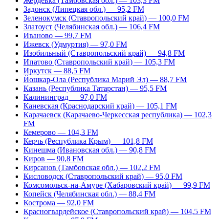
Жердевка (Тамбовская обл.) — 103,3 FM
Задонск (Липецкая обл.) — 95,2 FM
Зеленокумск (Ставропольский край) — 100,0 FM
Златоуст (Челябинская обл.) — 106,4 FM
Иваново — 99,7 FM
Ижевск (Удмуртия) — 97,0 FM
Изобильный (Ставропольский край) — 94,8 FM
Ипатово (Ставропольский край) — 105,3 FM
Иркутск — 88,5 FM
Йошкар-Ола (Республика Марий Эл) — 88,7 FM
Казань (Республика Татарстан) — 95,5 FM
Калининград — 97,0 FM
Каневская (Краснодарский край) — 105,1 FM
Карачаевск (Карачаево-Черкесская республика) — 102,3
FM
Кемерово — 104,3 FM
Керчь (Республика Крым) — 101,8 FM
Кинешма (Ивановская обл.) — 90,8 FM
Киров — 90,8 FM
Кирсанов (Тамбовская обл.) — 102,2 FM
Кисловодск (Ставропольский край) — 95,0 FM
Комсомольск-на-Амуре (Хабаровский край) — 99,9 FM
Копейск (Челябинская обл.) — 88,4 FM
Кострома — 92,0 FM
Красногвардейское (Ставропольский край) — 104,5 FM