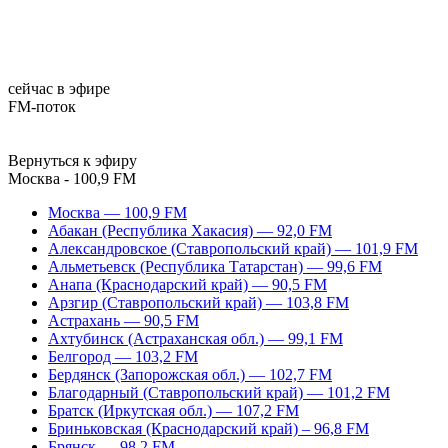
сейчас в эфире
FM-поток
Вернуться к эфиру
Москва - 100,9 FM
Москва — 100,9 FM
Абакан (Республика Хакасия) — 92,0 FM
Александровское (Ставропольский край) — 101,9 FM
Альметьевск (Республика Татарстан) — 99,6 FM
Анапа (Краснодарский край) — 90,5 FM
Арзгир (Ставропольский край) — 103,8 FM
Астрахань — 90,5 FM
Ахтубинск (Астраханская обл.) — 99,1 FM
Белгород — 103,2 FM
Бердянск (Запорожская обл.) — 102,7 FM
Благодарный (Ставропольский край) — 101,2 FM
Братск (Иркутская обл.) — 107,2 FM
Бриньковская (Краснодарский край) – 96,8 FM
Брянск — 98,2 FM