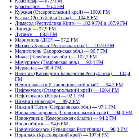
Краснодар — 87,9 FM
Красноярск — 95,4 FM
Курская (Ставропольский край) — 100,0 FM
Кызыл (Республика Тыва) — 104,8 FM
Лимасол (Республика Кипр) — 102,9 FM и 107,9 FM
Липецк — 97,9 FM
Луганск — 88,8 FM
Мариуполь (ДНР) — 97,2 FM
Матвеев Курган (Ростовская обл.) — 107,0 FM
Мелитополь (Запорожская обл.) — 96,7 FM
Миасс (Челябинская обл.) — 102,2 FM
Мичуринск (Тамбовская обл.) — 92,4 FM
Мурманск — 90,4 FM
Нальчик (Кабардино-Балкарская Республика) — 104,4
FM
Невинномысск (Ставропольский край) — 94,2 FM
Нефтекумск (Ставропольский край) — 100,4 FM
Нефтеюганск (Югра) — 92,1 FM
Нижний Новгород — 89,2 FM
Нижний Тагил (Свердловская обл.) — 97,1 FM
Новоалександровск (Ставропольский край) — 94,0 FM
Новокузнецк (Кемеровская область) — 94,2 FM
Новосибирск — 94,6 FM
Новочебоксарск (Чувашская Республика) — 90,3 FM
Норильск (Красноярский край) — 107,4 FM