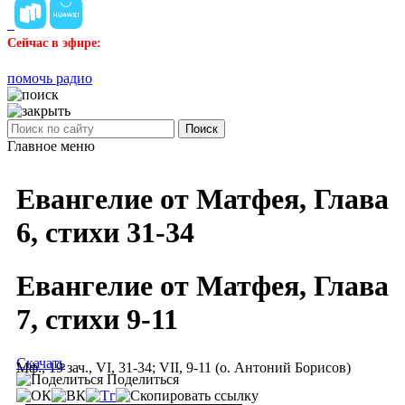
Сейчас в эфире:
помочь радио
Поиск
Главное меню
Евангелие от Матфея, Глава
6, стихи 31-34
Евангелие от Матфея, Глава
7, стихи 9-11
Скачать
Мф., 19 зач., VI, 31-34; VII, 9-11 (о. Антоний Борисов)
Поделиться