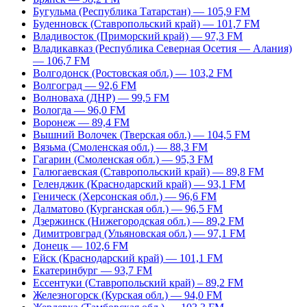
Бугульма (Республика Татарстан) — 105,9 FM
Буденновск (Ставропольский край) — 101,7 FM
Владивосток (Приморский край) — 97,3 FM
Владикавказ (Республика Северная Осетия — Алания)
— 106,7 FM
Волгодонск (Ростовская обл.) — 103,2 FM
Волгоград — 92,6 FM
Волноваха (ДНР) — 99,5 FM
Вологда — 96,0 FM
Воронеж — 89,4 FM
Вышний Волочек (Тверская обл.) — 104,5 FM
Вязьма (Смоленская обл.) — 88,3 FM
Гагарин (Смоленская обл.) — 95,3 FM
Галюгаевская (Ставропольский край) — 89,8 FM
Геленджик (Краснодарский край) — 93,1 FM
Геническ (Херсонская обл.) — 96,6 FM
Далматово (Курганская обл.) — 96,5 FM
Дзержинск (Нижегородская обл.) — 89,2 FM
Димитровград (Ульяновская обл.) — 97,1 FM
Донецк — 102,6 FM
Ейск (Краснодарский край) — 101,1 FM
Екатеринбург — 93,7 FM
Ессентуки (Ставропольский край) – 89,2 FM
Железногорск (Курская обл.) — 94,0 FM