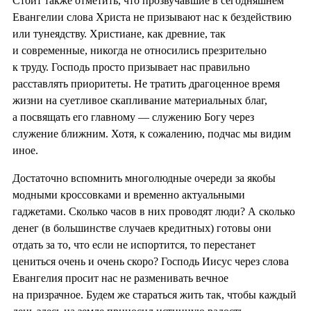
Стоит также отметить, что прозвучавшие в сегодняшнем
Евангелии слова Христа не призывают нас к бездействию
или тунеядству. Христиане, как древние, так
и современные, никогда не относились презрительно
к труду. Господь просто призывает нас правильно
расставлять приоритеты. Не тратить драгоценное время
жизни на суетливое скапливание материальных благ,
а посвящать его главному — служению Богу через
служение ближним. Хотя, к сожалению, подчас мы видим
иное.
Достаточно вспомнить многолюдные очереди за якобы
модными кроссовками и временно актуальными
гаджетами. Сколько часов в них проводят люди? А сколько
денег (в большинстве случаев кредитных) готовы они
отдать за то, что если не испортится, то перестанет
цениться очень и очень скоро? Господь Иисус через слова
Евангелия просит нас не разменивать вечное
на призрачное. Будем же стараться жить так, чтобы каждый