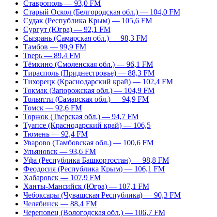
Ставрополь — 93,0 FM
Старый Оскол (Белгородская обл.) — 104,0 FM
Судак (Республика Крым) — 105,6 FM
Сургут (Югра) — 92,1 FM
Сызрань (Самарская обл.) — 98,3 FM
Тамбов — 99,9 FM
Тверь — 89,4 FM
Тёмкино (Смоленская обл.) — 96,1 FM
Тирасполь (Приднестровье) — 88,3 FM
Тихорецк (Краснодарский край) — 102,4 FM
Токмак (Запорожская обл.) — 104,9 FM
Тольятти (Самарская обл.) — 94,9 FM
Томск — 92,6 FM
Торжок (Тверская обл.) — 94,7 FM
Туапсе (Краснодарский край) — 106,5
Тюмень — 92,4 FM
Уварово (Тамбовская обл.) — 100,6 FM
Ульяновск — 93,6 FM
Уфа (Республика Башкортостан) — 98,8 FM
Феодосия (Республика Крым) — 106,1 FM
Хабаровск — 107,9 FM
Ханты-Мансийск (Югра) — 107,1 FM
Чебоксары (Чувашская Республика) — 90,3 FM
Челябинск — 88,4 FM
Череповец (Вологодская обл.) — 106,7 FM