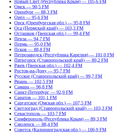
Новый Свет (Республика Крым) — 105,6 FM
Омск — 90,5 FM
Оренбург — 88,3 FM
Орёл — 95,6 FM
Орск (Оренбургская обл.) — 95,8 FM
Оса (Пермский край) — 103,3 FM
Осташков (Тверская обл.) — 99,4 FM
Пенза — 94,7 FM
Пермь — 95,0 FM
Псков — 88,8 FM
Петрозаводск (Республика Карелия) — 101,0 FM
Пятигорск (Ставропольский край) — 89,2 FM
Ржев (Тверская обл.) — 102,4 FM
Ростов-на-Дону — 95,7 FM
Русское (Ставропольский край) — 99,7 FM
Рязань — 102,5 FM
Самара — 96,8 FM
Санкт-Петербург — 92,9 FM
Саратов — 101,1 FM
Саргатское (Омская обл.) — 107,5 FM
Светлоград (Ставропольский край) — 103,3 FM
Севастополь — 103,7 FM
Симферополь (Республика Крым) — 89,3 FM
Смоленск — 88,4 FM
Советск (Калининградская обл.) — 106,9 FM