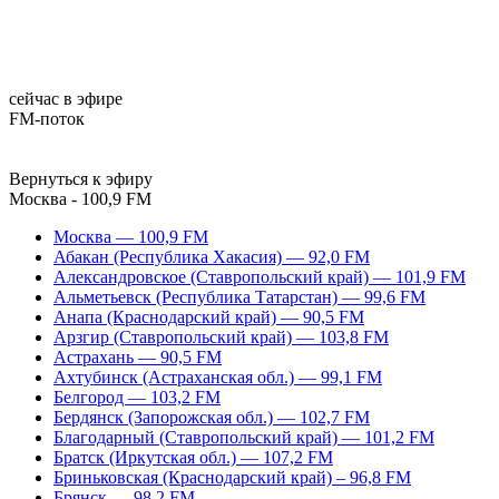
сейчас в эфире
FM-поток
Вернуться к эфиру
Москва - 100,9 FM
Москва — 100,9 FM
Абакан (Республика Хакасия) — 92,0 FM
Александровское (Ставропольский край) — 101,9 FM
Альметьевск (Республика Татарстан) — 99,6 FM
Анапа (Краснодарский край) — 90,5 FM
Арзгир (Ставропольский край) — 103,8 FM
Астрахань — 90,5 FM
Ахтубинск (Астраханская обл.) — 99,1 FM
Белгород — 103,2 FM
Бердянск (Запорожская обл.) — 102,7 FM
Благодарный (Ставропольский край) — 101,2 FM
Братск (Иркутская обл.) — 107,2 FM
Бриньковская (Краснодарский край) – 96,8 FM
Брянск — 98,2 FM