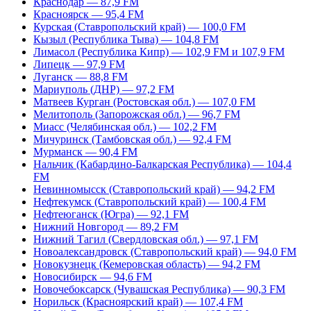
Краснодар — 87,9 FM
Красноярск — 95,4 FM
Курская (Ставропольский край) — 100,0 FM
Кызыл (Республика Тыва) — 104,8 FM
Лимасол (Республика Кипр) — 102,9 FM и 107,9 FM
Липецк — 97,9 FM
Луганск — 88,8 FM
Мариуполь (ДНР) — 97,2 FM
Матвеев Курган (Ростовская обл.) — 107,0 FM
Мелитополь (Запорожская обл.) — 96,7 FM
Миасс (Челябинская обл.) — 102,2 FM
Мичуринск (Тамбовская обл.) — 92,4 FM
Мурманск — 90,4 FM
Нальчик (Кабардино-Балкарская Республика) — 104,4
FM
Невинномысск (Ставропольский край) — 94,2 FM
Нефтекумск (Ставропольский край) — 100,4 FM
Нефтеюганск (Югра) — 92,1 FM
Нижний Новгород — 89,2 FM
Нижний Тагил (Свердловская обл.) — 97,1 FM
Новоалександровск (Ставропольский край) — 94,0 FM
Новокузнецк (Кемеровская область) — 94,2 FM
Новосибирск — 94,6 FM
Новочебоксарск (Чувашская Республика) — 90,3 FM
Норильск (Красноярский край) — 107,4 FM