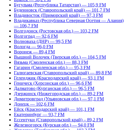
Бугульма (Республика Татарстан) — 105,9 FM
Буденновск (Ставропольский край) — 101,7 FM
Владивосток (Приморский край) — 97,3 FM
Владикавказ (Республика Северная Осетия — Алания)
— 106,7 FM
Волгодонск (Ростовская обл.) — 103,2 FM
Волгоград — 92,6 FM
Волноваха (ДНР) — 99,5 FM
Вологда — 96,0 FM
Воронеж — 89,4 FM
Вышний Волочек (Тверская обл.) — 104,5 FM
Вязьма (Смоленская обл.) — 88,3 FM
Гагарин (Смоленская обл.) — 95,3 FM
Галюгаевская (Ставропольский край) — 89,8 FM
Геленджик (Краснодарский край) — 93,1 FM
Геническ (Херсонская обл.) — 96,6 FM
Далматово (Курганская обл.) — 96,5 FM
Дзержинск (Нижегородская обл.) — 89,2 FM
Димитровград (Ульяновская обл.) — 97,1 FM
Донецк — 102,6 FM
Ейск (Краснодарский край) — 101,1 FM
Екатеринбург — 93,7 FM
Ессентуки (Ставропольский край) – 89,2 FM
Железногорск (Курская обл.) — 94,0 FM