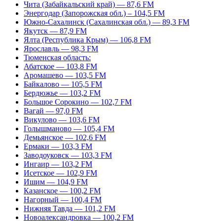
Чита (Забайкальский край) — 87,6 FM
Энергодар (Запорожская обл.) – 104,5 FM
Южно-Сахалинск (Сахалинская обл.) — 89,3 FM
Якутск — 87,9 FM
Ялта (Республика Крым) — 106,8 FM
Ярославль — 98,3 FM
Тюменская область:
Абатское — 103,8 FM
Аромашево — 103,5 FM
Байкалово — 105,5 FM
Бердюжье — 103,2 FM
Большое Сорокино — 102,7 FM
Вагай — 97,0 FM
Викулово — 103,6 FM
Голышманово — 105,4 FM
Демьянское — 102,6 FM
Ермаки — 103,3 FM
Заводоуковск — 103,3 FM
Ингаир — 103,2 FM
Исетское — 102,9 FM
Ишим — 104,9 FM
Казанское — 100,2 FM
Нагорный — 100,4 FM
Нижняя Тавда — 101,2 FM
Новоалександровка — 100,2 FM