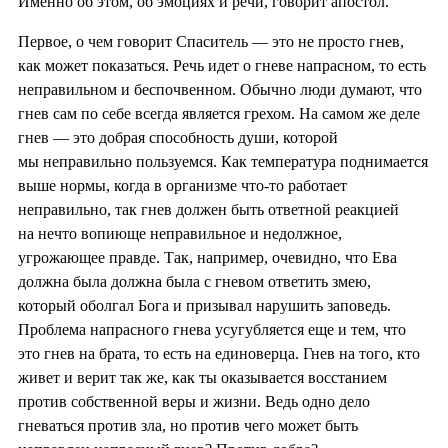
Именно об этом, об эмоциях и речи, говорит апостол.
Первое, о чем говорит Спаситель — это не просто гнев,
как может показаться. Речь идет о гневе напрасном, то есть
неправильном и беспочвенном. Обычно люди думают, что
гнев сам по себе всегда является грехом. На самом же деле
гнев — это добрая способность души, которой
мы неправильно пользуемся. Как температура поднимается
выше нормы, когда в организме что-то работает
неправильно, так гнев должен быть ответной реакцией
на нечто вопиюще неправильное и недолжное,
угрожающее правде. Так, например, очевидно, что Ева
должна была должна была с гневом ответить змею,
который оболгал Бога и призывал нарушить заповедь.
Проблема напрасного гнева усугубляется еще и тем, что
это гнев на брата, то есть на единоверца. Гнев на того, кто
живет и верит так же, как ты оказывается восстанием
против собственной веры и жизни. Ведь одно дело
гневаться против зла, но против чего может быть