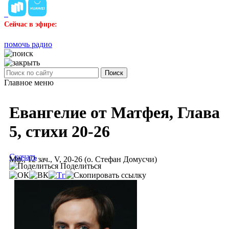
Сейчас в эфире:
помочь радио
Поиск
Главное меню
Евангелие от Матфея, Глава
5, стихи 20-26
Скачать
Мф., 12 зач., V, 20-26 (о. Стефан Домусчи)
Поделиться