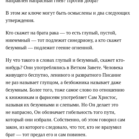
направлен напрасный гнев? Против добра?
В этом же ключе могут быть осмыслены и два следующих
утверждения.
Кто скажет на брата рака — то есть глупый, пустой,
никчемный — тот подлежит синедриону, а кто скажет
безумный — подлежит геенне огненной.
Ну что такого в словах глупый и безумный, скажет кто-
нибудь? Они употреблялись в Ветхом Завете. Человека
живущего беспутно, ленивого и развратного Писание
не раз называет глупцом, а безбожника называет даже
безумным. Более того, тоже самое слово по отношению
к книжникам и фарисеям употребляет Сам Христос,
называя их безумными и слепыми. Но Он делает это
не напрасно, Он обозначает гибельность того пути,
который они избрали. Собственно, об этом говорил сам
закон, из которого следовало, что тот, кто не вразумил
брат — тот предал его и сам повинен.