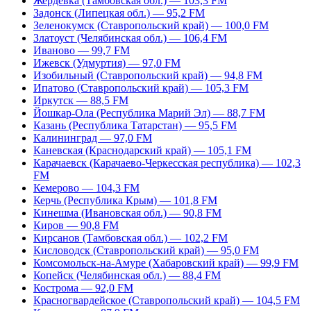
Жердевка (Тамбовская обл.) — 103,3 FM
Задонск (Липецкая обл.) — 95,2 FM
Зеленокумск (Ставропольский край) — 100,0 FM
Златоуст (Челябинская обл.) — 106,4 FM
Иваново — 99,7 FM
Ижевск (Удмуртия) — 97,0 FM
Изобильный (Ставропольский край) — 94,8 FM
Ипатово (Ставропольский край) — 105,3 FM
Иркутск — 88,5 FM
Йошкар-Ола (Республика Марий Эл) — 88,7 FM
Казань (Республика Татарстан) — 95,5 FM
Калининград — 97,0 FM
Каневская (Краснодарский край) — 105,1 FM
Карачаевск (Карачаево-Черкесская республика) — 102,3
FM
Кемерово — 104,3 FM
Керчь (Республика Крым) — 101,8 FM
Кинешма (Ивановская обл.) — 90,8 FM
Киров — 90,8 FM
Кирсанов (Тамбовская обл.) — 102,2 FM
Кисловодск (Ставропольский край) — 95,0 FM
Комсомольск-на-Амуре (Хабаровский край) — 99,9 FM
Копейск (Челябинская обл.) — 88,4 FM
Кострома — 92,0 FM
Красногвардейское (Ставропольский край) — 104,5 FM