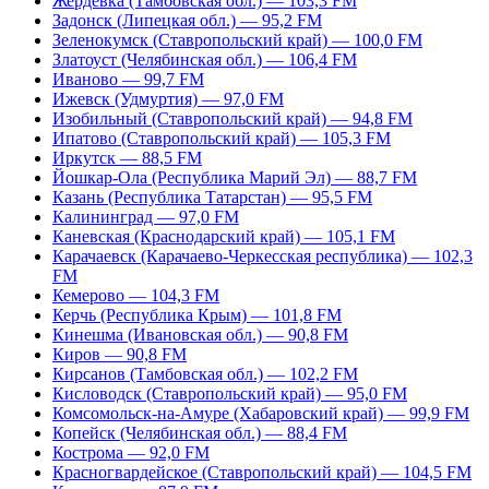
Жердевка (Тамбовская обл.) — 103,3 FM
Задонск (Липецкая обл.) — 95,2 FM
Зеленокумск (Ставропольский край) — 100,0 FM
Златоуст (Челябинская обл.) — 106,4 FM
Иваново — 99,7 FM
Ижевск (Удмуртия) — 97,0 FM
Изобильный (Ставропольский край) — 94,8 FM
Ипатово (Ставропольский край) — 105,3 FM
Иркутск — 88,5 FM
Йошкар-Ола (Республика Марий Эл) — 88,7 FM
Казань (Республика Татарстан) — 95,5 FM
Калининград — 97,0 FM
Каневская (Краснодарский край) — 105,1 FM
Карачаевск (Карачаево-Черкесская республика) — 102,3
FM
Кемерово — 104,3 FM
Керчь (Республика Крым) — 101,8 FM
Кинешма (Ивановская обл.) — 90,8 FM
Киров — 90,8 FM
Кирсанов (Тамбовская обл.) — 102,2 FM
Кисловодск (Ставропольский край) — 95,0 FM
Комсомольск-на-Амуре (Хабаровский край) — 99,9 FM
Копейск (Челябинская обл.) — 88,4 FM
Кострома — 92,0 FM
Красногвардейское (Ставропольский край) — 104,5 FM