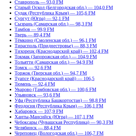
Ставрополь — 93,0 FM
Старый Оскол (Белгородская обл.) — 104,0 FM
Судак (Республика Крым) — 105,6 FM
Сургут (Югра) — 92,1 FM
Сызрань (Самарская обл.) — 98,3 FM
Тамбов — 99,9 FM
Тверь — 89,4 FM
Тёмкино (Смоленская обл.) — 96,1 FM
Тирасполь (Приднестровье) — 88,3 FM
Тихорецк (Краснодарский край) — 102,4 FM
Токмак (Запорожская обл.) — 104,9 FM
Тольятти (Самарская обл.) — 94,9 FM
Томск — 92,6 FM
Торжок (Тверская обл.) — 94,7 FM
Туапсе (Краснодарский край) — 106,5
Тюмень — 92,4 FM
Уварово (Тамбовская обл.) — 100,6 FM
Ульяновск — 93,6 FM
Уфа (Республика Башкортостан) — 98,8 FM
Феодосия (Республика Крым) — 106,1 FM
Хабаровск — 107,9 FM
Ханты-Мансийск (Югра) — 107,1 FM
Чебоксары (Чувашская Республика) — 90,3 FM
Челябинск — 88,4 FM
Череповец (Вологодская обл.) — 106,7 FM