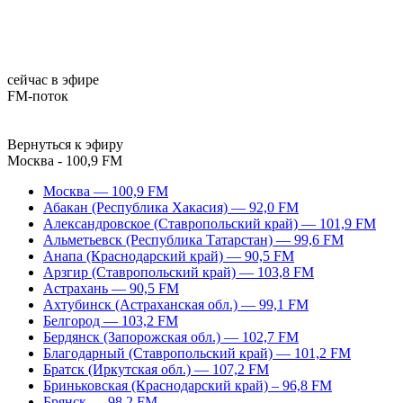
сейчас в эфире
FM-поток
Вернуться к эфиру
Москва - 100,9 FM
Москва — 100,9 FM
Абакан (Республика Хакасия) — 92,0 FM
Александровское (Ставропольский край) — 101,9 FM
Альметьевск (Республика Татарстан) — 99,6 FM
Анапа (Краснодарский край) — 90,5 FM
Арзгир (Ставропольский край) — 103,8 FM
Астрахань — 90,5 FM
Ахтубинск (Астраханская обл.) — 99,1 FM
Белгород — 103,2 FM
Бердянск (Запорожская обл.) — 102,7 FM
Благодарный (Ставропольский край) — 101,2 FM
Братск (Иркутская обл.) — 107,2 FM
Бриньковская (Краснодарский край) – 96,8 FM
Брянск — 98,2 FM