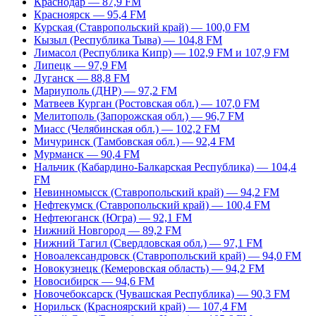
Краснодар — 87,9 FM
Красноярск — 95,4 FM
Курская (Ставропольский край) — 100,0 FM
Кызыл (Республика Тыва) — 104,8 FM
Лимасол (Республика Кипр) — 102,9 FM и 107,9 FM
Липецк — 97,9 FM
Луганск — 88,8 FM
Мариуполь (ДНР) — 97,2 FM
Матвеев Курган (Ростовская обл.) — 107,0 FM
Мелитополь (Запорожская обл.) — 96,7 FM
Миасс (Челябинская обл.) — 102,2 FM
Мичуринск (Тамбовская обл.) — 92,4 FM
Мурманск — 90,4 FM
Нальчик (Кабардино-Балкарская Республика) — 104,4
FM
Невинномысск (Ставропольский край) — 94,2 FM
Нефтекумск (Ставропольский край) — 100,4 FM
Нефтеюганск (Югра) — 92,1 FM
Нижний Новгород — 89,2 FM
Нижний Тагил (Свердловская обл.) — 97,1 FM
Новоалександровск (Ставропольский край) — 94,0 FM
Новокузнецк (Кемеровская область) — 94,2 FM
Новосибирск — 94,6 FM
Новочебоксарск (Чувашская Республика) — 90,3 FM
Норильск (Красноярский край) — 107,4 FM