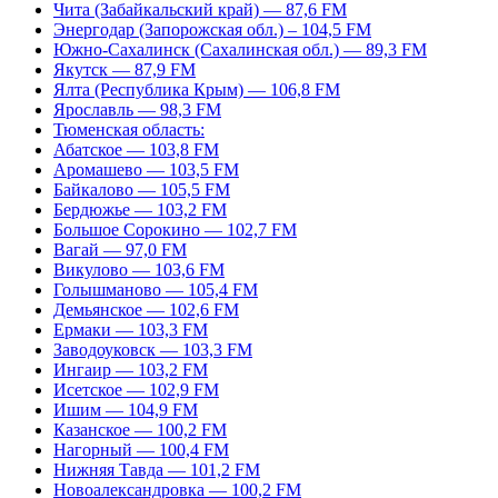
Чита (Забайкальский край) — 87,6 FM
Энергодар (Запорожская обл.) – 104,5 FM
Южно-Сахалинск (Сахалинская обл.) — 89,3 FM
Якутск — 87,9 FM
Ялта (Республика Крым) — 106,8 FM
Ярославль — 98,3 FM
Тюменская область:
Абатское — 103,8 FM
Аромашево — 103,5 FM
Байкалово — 105,5 FM
Бердюжье — 103,2 FM
Большое Сорокино — 102,7 FM
Вагай — 97,0 FM
Викулово — 103,6 FM
Голышманово — 105,4 FM
Демьянское — 102,6 FM
Ермаки — 103,3 FM
Заводоуковск — 103,3 FM
Ингаир — 103,2 FM
Исетское — 102,9 FM
Ишим — 104,9 FM
Казанское — 100,2 FM
Нагорный — 100,4 FM
Нижняя Тавда — 101,2 FM
Новоалександровка — 100,2 FM