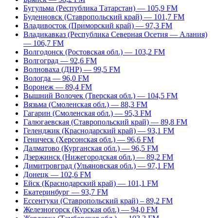
Бугульма (Республика Татарстан) — 105,9 FM
Буденновск (Ставропольский край) — 101,7 FM
Владивосток (Приморский край) — 97,3 FM
Владикавказ (Республика Северная Осетия — Алания)
— 106,7 FM
Волгодонск (Ростовская обл.) — 103,2 FM
Волгоград — 92,6 FM
Волноваха (ДНР) — 99,5 FM
Вологда — 96,0 FM
Воронеж — 89,4 FM
Вышний Волочек (Тверская обл.) — 104,5 FM
Вязьма (Смоленская обл.) — 88,3 FM
Гагарин (Смоленская обл.) — 95,3 FM
Галюгаевская (Ставропольский край) — 89,8 FM
Геленджик (Краснодарский край) — 93,1 FM
Геническ (Херсонская обл.) — 96,6 FM
Далматово (Курганская обл.) — 96,5 FM
Дзержинск (Нижегородская обл.) — 89,2 FM
Димитровград (Ульяновская обл.) — 97,1 FM
Донецк — 102,6 FM
Ейск (Краснодарский край) — 101,1 FM
Екатеринбург — 93,7 FM
Ессентуки (Ставропольский край) – 89,2 FM
Железногорск (Курская обл.) — 94,0 FM