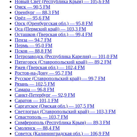
Новый Свет (Республика Крым) — 105,6 FM
Омск — 90,5 FM
Оренбург — 88,3 FM
Орёл — 95,6 FM
Орск (Оренбургская обл.) — 95,8 FM
Оса (Пермский край) — 103,3 FM
Осташков (Тверская обл.) — 99,4 FM
Пенза — 94,7 FM
Пермь — 95,0 FM
Псков — 88,8 FM
Петрозаводск (Республика Карелия) — 101,0 FM
Пятигорск (Ставропольский край) — 89,2 FM
Ржев (Тверская обл.) — 102,4 FM
Ростов-на-Дону — 95,7 FM
Русское (Ставропольский край) — 99,7 FM
Рязань — 102,5 FM
Самара — 96,8 FM
Санкт-Петербург — 92,9 FM
Саратов — 101,1 FM
Саргатское (Омская обл.) — 107,5 FM
Светлоград (Ставропольский край) — 103,3 FM
Севастополь — 103,7 FM
Симферополь (Республика Крым) — 89,3 FM
Смоленск — 88,4 FM
Советск (Калининградская обл.) — 106,9 FM