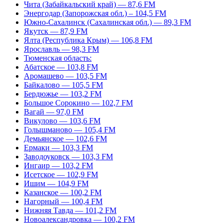
Чита (Забайкальский край) — 87,6 FM
Энергодар (Запорожская обл.) – 104,5 FM
Южно-Сахалинск (Сахалинская обл.) — 89,3 FM
Якутск — 87,9 FM
Ялта (Республика Крым) — 106,8 FM
Ярославль — 98,3 FM
Тюменская область:
Абатское — 103,8 FM
Аромашево — 103,5 FM
Байкалово — 105,5 FM
Бердюжье — 103,2 FM
Большое Сорокино — 102,7 FM
Вагай — 97,0 FM
Викулово — 103,6 FM
Голышманово — 105,4 FM
Демьянское — 102,6 FM
Ермаки — 103,3 FM
Заводоуковск — 103,3 FM
Ингаир — 103,2 FM
Исетское — 102,9 FM
Ишим — 104,9 FM
Казанское — 100,2 FM
Нагорный — 100,4 FM
Нижняя Тавда — 101,2 FM
Новоалександровка — 100,2 FM