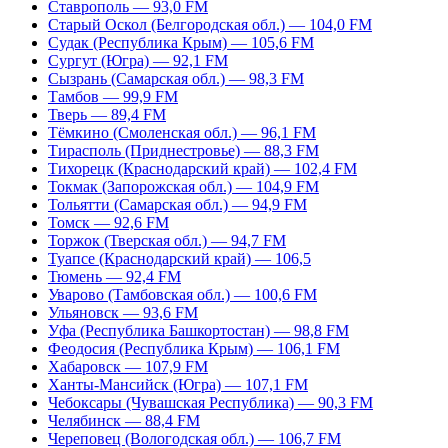
Ставрополь — 93,0 FM
Старый Оскол (Белгородская обл.) — 104,0 FM
Судак (Республика Крым) — 105,6 FM
Сургут (Югра) — 92,1 FM
Сызрань (Самарская обл.) — 98,3 FM
Тамбов — 99,9 FM
Тверь — 89,4 FM
Тёмкино (Смоленская обл.) — 96,1 FM
Тирасполь (Приднестровье) — 88,3 FM
Тихорецк (Краснодарский край) — 102,4 FM
Токмак (Запорожская обл.) — 104,9 FM
Тольятти (Самарская обл.) — 94,9 FM
Томск — 92,6 FM
Торжок (Тверская обл.) — 94,7 FM
Туапсе (Краснодарский край) — 106,5
Тюмень — 92,4 FM
Уварово (Тамбовская обл.) — 100,6 FM
Ульяновск — 93,6 FM
Уфа (Республика Башкортостан) — 98,8 FM
Феодосия (Республика Крым) — 106,1 FM
Хабаровск — 107,9 FM
Ханты-Мансийск (Югра) — 107,1 FM
Чебоксары (Чувашская Республика) — 90,3 FM
Челябинск — 88,4 FM
Череповец (Вологодская обл.) — 106,7 FM