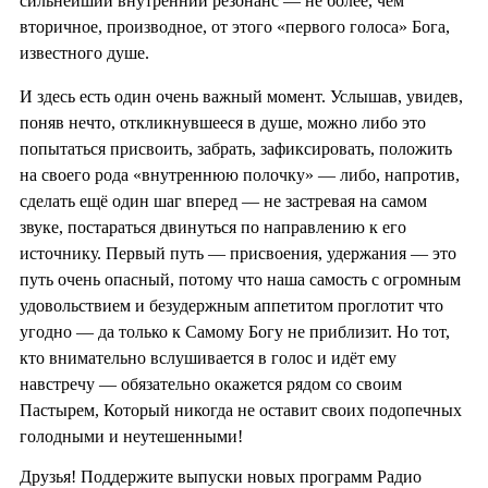
сильнейший внутренний резонанс — не более, чем
вторичное, производное, от этого «первого голоса» Бога,
известного душе.
И здесь есть один очень важный момент. Услышав, увидев,
поняв нечто, откликнувшееся в душе, можно либо это
попытаться присвоить, забрать, зафиксировать, положить
на своего рода «внутреннюю полочку» — либо, напротив,
сделать ещё один шаг вперед — не застревая на самом
звуке, постараться двинуться по направлению к его
источнику. Первый путь — присвоения, удержания — это
путь очень опасный, потому что наша самость с огромным
удовольствием и безудержным аппетитом проглотит что
угодно — да только к Самому Богу не приблизит. Но тот,
кто внимательно вслушивается в голос и идёт ему
навстречу — обязательно окажется рядом со своим
Пастырем, Который никогда не оставит своих подопечных
голодными и неутешенными!
Друзья! Поддержите выпуски новых программ Радио