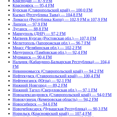
Краснодар — 87,9 FM
Красноярск — 95,4 FM
Курская (Ставропольский край) — 100,0 FM
Кызыл (Республика Тыва) — 104,8 FM
Лимасол (Республика Кипр) — 102,9 FM и 107,9 FM
Липецк — 97,9 FM
Луганск — 88,8 FM
Мариуполь (ДНР) — 97,2 FM
Матвеев Курган (Ростовская обл.) — 107,0 FM
Мелитополь (Запорожская обл.) — 96,7 FM
Миасс (Челябинская обл.) — 102,2 FM
Мичуринск (Тамбовская обл.) — 92,4 FM
Мурманск — 90,4 FM
Нальчик (Кабардино-Балкарская Республика) — 104,4
FM
Невинномысск (Ставропольский край) — 94,2 FM
Нефтекумск (Ставропольский край) — 100,4 FM
Нефтеюганск (Югра) — 92,1 FM
Нижний Новгород — 89,2 FM
Нижний Тагил (Свердловская обл.) — 97,1 FM
Новоалександровск (Ставропольский край) — 94,0 FM
Новокузнецк (Кемеровская область) — 94,2 FM
Новосибирск — 94,6 FM
Новочебоксарск (Чувашская Республика) — 90,3 FM
Норильск (Красноярский край) — 107,4 FM