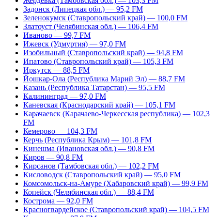
Жердевка (Тамбовская обл.) — 103,3 FM
Задонск (Липецкая обл.) — 95,2 FM
Зеленокумск (Ставропольский край) — 100,0 FM
Златоуст (Челябинская обл.) — 106,4 FM
Иваново — 99,7 FM
Ижевск (Удмуртия) — 97,0 FM
Изобильный (Ставропольский край) — 94,8 FM
Ипатово (Ставропольский край) — 105,3 FM
Иркутск — 88,5 FM
Йошкар-Ола (Республика Марий Эл) — 88,7 FM
Казань (Республика Татарстан) — 95,5 FM
Калининград — 97,0 FM
Каневская (Краснодарский край) — 105,1 FM
Карачаевск (Карачаево-Черкесская республика) — 102,3
FM
Кемерово — 104,3 FM
Керчь (Республика Крым) — 101,8 FM
Кинешма (Ивановская обл.) — 90,8 FM
Киров — 90,8 FM
Кирсанов (Тамбовская обл.) — 102,2 FM
Кисловодск (Ставропольский край) — 95,0 FM
Комсомольск-на-Амуре (Хабаровский край) — 99,9 FM
Копейск (Челябинская обл.) — 88,4 FM
Кострома — 92,0 FM
Красногвардейское (Ставропольский край) — 104,5 FM