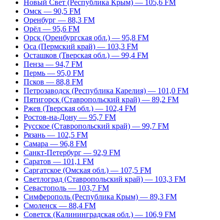
Новый Свет (Республика Крым) — 105,6 FM
Омск — 90,5 FM
Оренбург — 88,3 FM
Орёл — 95,6 FM
Орск (Оренбургская обл.) — 95,8 FM
Оса (Пермский край) — 103,3 FM
Осташков (Тверская обл.) — 99,4 FM
Пенза — 94,7 FM
Пермь — 95,0 FM
Псков — 88,8 FM
Петрозаводск (Республика Карелия) — 101,0 FM
Пятигорск (Ставропольский край) — 89,2 FM
Ржев (Тверская обл.) — 102,4 FM
Ростов-на-Дону — 95,7 FM
Русское (Ставропольский край) — 99,7 FM
Рязань — 102,5 FM
Самара — 96,8 FM
Санкт-Петербург — 92,9 FM
Саратов — 101,1 FM
Саргатское (Омская обл.) — 107,5 FM
Светлоград (Ставропольский край) — 103,3 FM
Севастополь — 103,7 FM
Симферополь (Республика Крым) — 89,3 FM
Смоленск — 88,4 FM
Советск (Калининградская обл.) — 106,9 FM