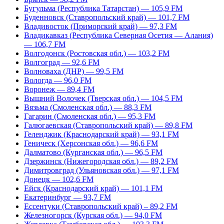
Бугульма (Республика Татарстан) — 105,9 FM
Буденновск (Ставропольский край) — 101,7 FM
Владивосток (Приморский край) — 97,3 FM
Владикавказ (Республика Северная Осетия — Алания)
— 106,7 FM
Волгодонск (Ростовская обл.) — 103,2 FM
Волгоград — 92,6 FM
Волноваха (ДНР) — 99,5 FM
Вологда — 96,0 FM
Воронеж — 89,4 FM
Вышний Волочек (Тверская обл.) — 104,5 FM
Вязьма (Смоленская обл.) — 88,3 FM
Гагарин (Смоленская обл.) — 95,3 FM
Галюгаевская (Ставропольский край) — 89,8 FM
Геленджик (Краснодарский край) — 93,1 FM
Геническ (Херсонская обл.) — 96,6 FM
Далматово (Курганская обл.) — 96,5 FM
Дзержинск (Нижегородская обл.) — 89,2 FM
Димитровград (Ульяновская обл.) — 97,1 FM
Донецк — 102,6 FM
Ейск (Краснодарский край) — 101,1 FM
Екатеринбург — 93,7 FM
Ессентуки (Ставропольский край) – 89,2 FM
Железногорск (Курская обл.) — 94,0 FM