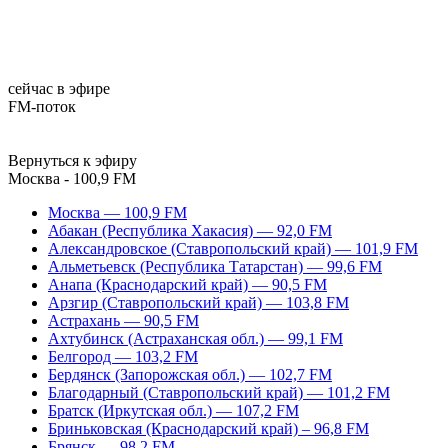
сейчас в эфире
FM-поток
Вернуться к эфиру
Москва - 100,9 FM
Москва — 100,9 FM
Абакан (Республика Хакасия) — 92,0 FM
Александровское (Ставропольский край) — 101,9 FM
Альметьевск (Республика Татарстан) — 99,6 FM
Анапа (Краснодарский край) — 90,5 FM
Арзгир (Ставропольский край) — 103,8 FM
Астрахань — 90,5 FM
Ахтубинск (Астраханская обл.) — 99,1 FM
Белгород — 103,2 FM
Бердянск (Запорожская обл.) — 102,7 FM
Благодарный (Ставропольский край) — 101,2 FM
Братск (Иркутская обл.) — 107,2 FM
Бриньковская (Краснодарский край) – 96,8 FM
Брянск — 98,2 FM