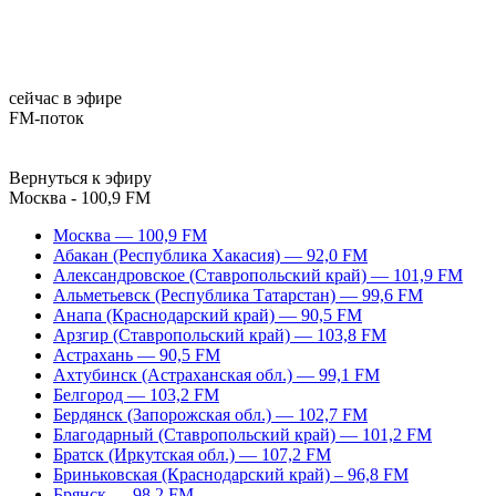
сейчас в эфире
FM-поток
Вернуться к эфиру
Москва - 100,9 FM
Москва — 100,9 FM
Абакан (Республика Хакасия) — 92,0 FM
Александровское (Ставропольский край) — 101,9 FM
Альметьевск (Республика Татарстан) — 99,6 FM
Анапа (Краснодарский край) — 90,5 FM
Арзгир (Ставропольский край) — 103,8 FM
Астрахань — 90,5 FM
Ахтубинск (Астраханская обл.) — 99,1 FM
Белгород — 103,2 FM
Бердянск (Запорожская обл.) — 102,7 FM
Благодарный (Ставропольский край) — 101,2 FM
Братск (Иркутская обл.) — 107,2 FM
Бриньковская (Краснодарский край) – 96,8 FM
Брянск — 98,2 FM