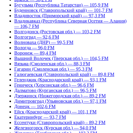
Бугульма (Республика Татарстан) — 105,9 FM
Буденновск (Ставропольский край) — 101,7 FM
Владивосток (Приморский край) — 97,3 FM
Владикавказ (Республика Северная Осетия — Алания)
— 106,7 FM
Волгодонск (Ростовская обл.) — 103,2 FM
Волгоград — 92,6 FM
Волноваха (ДНР) — 99,5 FM
Вологда — 96,0 FM
Воронеж — 89,4 FM
Вышний Волочек (Тверская обл.) — 104,5 FM
Вязьма (Смоленская обл.) — 88,3 FM
Гагарин (Смоленская обл.) — 95,3 FM
Галюгаевская (Ставропольский край) — 89,8 FM
Геленджик (Краснодарский край) — 93,1 FM
Геническ (Херсонская обл.) — 96,6 FM
Далматово (Курганская обл.) — 96,5 FM
Дзержинск (Нижегородская обл.) — 89,2 FM
Димитровград (Ульяновская обл.) — 97,1 FM
Донецк — 102,6 FM
Ейск (Краснодарский край) — 101,1 FM
Екатеринбург — 93,7 FM
Ессентуки (Ставропольский край) – 89,2 FM
Железногорск (Курская обл.) — 94,0 FM