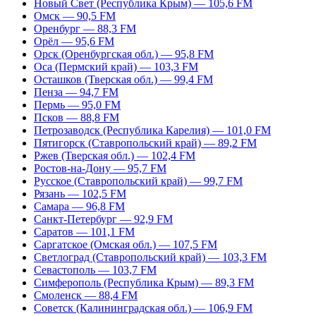
Новый Свет (Республика Крым) — 105,6 FM
Омск — 90,5 FM
Оренбург — 88,3 FM
Орёл — 95,6 FM
Орск (Оренбургская обл.) — 95,8 FM
Оса (Пермский край) — 103,3 FM
Осташков (Тверская обл.) — 99,4 FM
Пенза — 94,7 FM
Пермь — 95,0 FM
Псков — 88,8 FM
Петрозаводск (Республика Карелия) — 101,0 FM
Пятигорск (Ставропольский край) — 89,2 FM
Ржев (Тверская обл.) — 102,4 FM
Ростов-на-Дону — 95,7 FM
Русское (Ставропольский край) — 99,7 FM
Рязань — 102,5 FM
Самара — 96,8 FM
Санкт-Петербург — 92,9 FM
Саратов — 101,1 FM
Саргатское (Омская обл.) — 107,5 FM
Светлоград (Ставропольский край) — 103,3 FM
Севастополь — 103,7 FM
Симферополь (Республика Крым) — 89,3 FM
Смоленск — 88,4 FM
Советск (Калининградская обл.) — 106,9 FM