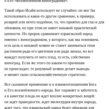
о Его «возлюбленном винограднике».
Такой образ Исайя использует не случайно: он мог бы
использовать и какое-то другое сравнение, к примеру,
розарий или нечто подобное, то, что приятно для глаз и для
обоняния, но при этом не имеет никакой практической
ценности. Но пророк сравнивает израильский народ
именно с виноградником, у которого, как мы понимаем,
есть цель и никакой хозяин не станет заниматься этим
растением ради его цветения или ради запаха, но все
жаждут получить от него плод, то есть, собственно
виноград. Если же этого по каким-то причинам
не происходит, то разумный хозяин делает выводы
и меняет свою сельскохозяйственную стратегию.
Все сказанное применимо и к взаимоотношениям Бога
и Его возлюбленного народа. Бог охраняет и заботится,
а в качестве плода он ждет вполне конкретных вещей:
он ждет праведности, ждет милосердия внутри народа,
ждет того, что израильский народ будет образцом для