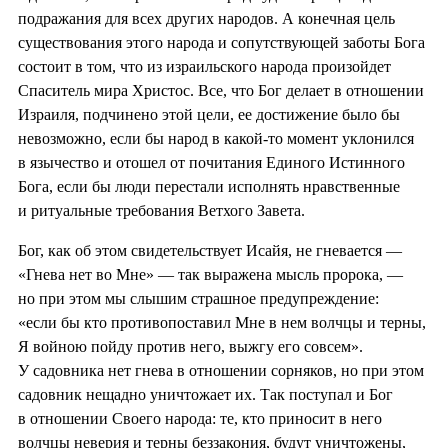
подражания для всех других народов. А конечная цель
существования этого народа и сопутствующей заботы Бога
состоит в том, что из израильского народа произойдет
Спаситель мира Христос. Все, что Бог делает в отношении
Израиля, подчинено этой цели, ее достижение было бы
невозможно, если бы народ в какой-то момент уклонился
в язычество и отошел от почитания Единого Истинного
Бога, если бы люди перестали исполнять нравственные
и ритуальные требования Ветхого Завета.
Бог, как об этом свидетельствует Исайя, не гневается —
«Гнева нет во Мне» — так выражена мысль пророка, —
но при этом мы слышим страшное предупреждение:
«если бы кто противопоставил Мне в нем волчцы и терны,
Я войною пойду против него, выжгу его совсем».
У садовника нет гнева в отношении сорняков, но при этом
садовник нещадно уничтожает их. Так поступал и Бог
в отношении Своего народа: те, кто приносит в него
волчцы неверия и терны беззакония, будут уничтожены,