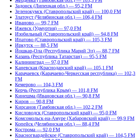
Жердевка (Тамбовская обл.) — 103,3 FM
Задонск (Липецкая обл.) — 95,2 FM
Зеленокумск (Ставропольский край) — 100,0 FM
Златоуст (Челябинская обл.) — 106,4 FM
Иваново — 99,7 FM
Ижевск (Удмуртия) — 97,0 FM
Изобильный (Ставропольский край) — 94,8 FM
Ипатово (Ставропольский край) — 105,3 FM
Иркутск — 88,5 FM
Йошкар-Ола (Республика Марий Эл) — 88,7 FM
Казань (Республика Татарстан) — 95,5 FM
Калининград — 97,0 FM
Каневская (Краснодарский край) — 105,1 FM
Карачаевск (Карачаево-Черкесская республика) — 102,3
FM
Кемерово — 104,3 FM
Керчь (Республика Крым) — 101,8 FM
Кинешма (Ивановская обл.) — 90,8 FM
Киров — 90,8 FM
Кирсанов (Тамбовская обл.) — 102,2 FM
Кисловодск (Ставропольский край) — 95,0 FM
Комсомольск-на-Амуре (Хабаровский край) — 99,9 FM
Копейск (Челябинская обл.) — 88,4 FM
Кострома — 92,0 FM
Красногвардейское (Ставропольский край) — 104,5 FM