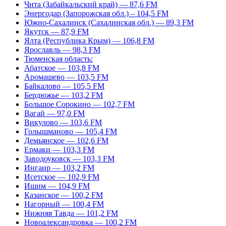
Чита (Забайкальский край) — 87,6 FM
Энергодар (Запорожская обл.) – 104,5 FM
Южно-Сахалинск (Сахалинская обл.) — 89,3 FM
Якутск — 87,9 FM
Ялта (Республика Крым) — 106,8 FM
Ярославль — 98,3 FM
Тюменская область:
Абатское — 103,8 FM
Аромашево — 103,5 FM
Байкалово — 105,5 FM
Бердюжье — 103,2 FM
Большое Сорокино — 102,7 FM
Вагай — 97,0 FM
Викулово — 103,6 FM
Голышманово — 105,4 FM
Демьянское — 102,6 FM
Ермаки — 103,3 FM
Заводоуковск — 103,3 FM
Ингаир — 103,2 FM
Исетское — 102,9 FM
Ишим — 104,9 FM
Казанское — 100,2 FM
Нагорный — 100,4 FM
Нижняя Тавда — 101,2 FM
Новоалександровка — 100,2 FM