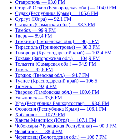
Ставрополь — 93,0 FM
Старый Оскол (Белгородская обл.) — 104,0 FM
Судак (Республика Крым) — 105,6 FM
Сургут (Югра) — 92,1 FM
Сызрань (Самарская обл.) — 98,3 FM
Тамбов — 99,9 FM
Тверь — 89,4 FM
Тёмкино (Смоленская обл.) — 96,1 FM
Тирасполь (Приднестровье) — 88,3 FM
Тихорецк (Краснодарский край) — 102,4 FM
Токмак (Запорожская обл.) — 104,9 FM
Тольятти (Самарская обл.) — 94,9 FM
Томск — 92,6 FM
Торжок (Тверская обл.) — 94,7 FM
Туапсе (Краснодарский край) — 106,5
Тюмень — 92,4 FM
Уварово (Тамбовская обл.) — 100,6 FM
Ульяновск — 93,6 FM
Уфа (Республика Башкортостан) — 98,8 FM
Феодосия (Республика Крым) — 106,1 FM
Хабаровск — 107,9 FM
Ханты-Мансийск (Югра) — 107,1 FM
Чебоксары (Чувашская Республика) — 90,3 FM
Челябинск — 88,4 FM
Череповец (Вологодская обл.) — 106,7 FM