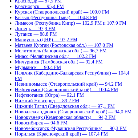
Краснодар — 87,9 FM
Красноярск — 95,4 FM
Курская (Ставропольский край) — 100,0 FM
Кызыл (Республика Тыва) — 104,8 FM
Лимасол (Республика Кипр) — 102,9 FM и 107,9 FM
Липецк — 97,9 FM
Луганск — 88,8 FM
Мариуполь (ДНР) — 97,2 FM
Матвеев Курган (Ростовская обл.) — 107,0 FM
Мелитополь (Запорожская обл.) — 96,7 FM
Миасс (Челябинская обл.) — 102,2 FM
Мичуринск (Тамбовская обл.) — 92,4 FM
Мурманск — 90,4 FM
Нальчик (Кабардино-Балкарская Республика) — 104,4
FM
Невинномысск (Ставропольский край) — 94,2 FM
Нефтекумск (Ставропольский край) — 100,4 FM
Нефтеюганск (Югра) — 92,1 FM
Нижний Новгород — 89,2 FM
Нижний Тагил (Свердловская обл.) — 97,1 FM
Новоалександровск (Ставропольский край) — 94,0 FM
Новокузнецк (Кемеровская область) — 94,2 FM
Новосибирск — 94,6 FM
Новочебоксарск (Чувашская Республика) — 90,3 FM
Норильск (Красноярский край) — 107,4 FM