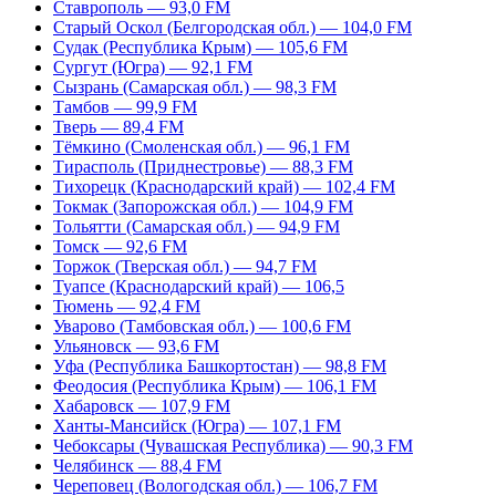
Ставрополь — 93,0 FM
Старый Оскол (Белгородская обл.) — 104,0 FM
Судак (Республика Крым) — 105,6 FM
Сургут (Югра) — 92,1 FM
Сызрань (Самарская обл.) — 98,3 FM
Тамбов — 99,9 FM
Тверь — 89,4 FM
Тёмкино (Смоленская обл.) — 96,1 FM
Тирасполь (Приднестровье) — 88,3 FM
Тихорецк (Краснодарский край) — 102,4 FM
Токмак (Запорожская обл.) — 104,9 FM
Тольятти (Самарская обл.) — 94,9 FM
Томск — 92,6 FM
Торжок (Тверская обл.) — 94,7 FM
Туапсе (Краснодарский край) — 106,5
Тюмень — 92,4 FM
Уварово (Тамбовская обл.) — 100,6 FM
Ульяновск — 93,6 FM
Уфа (Республика Башкортостан) — 98,8 FM
Феодосия (Республика Крым) — 106,1 FM
Хабаровск — 107,9 FM
Ханты-Мансийск (Югра) — 107,1 FM
Чебоксары (Чувашская Республика) — 90,3 FM
Челябинск — 88,4 FM
Череповец (Вологодская обл.) — 106,7 FM