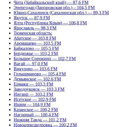
Чита (Забайкальский край) — 87,6 FM
Энергодар (Запорожская обл.) – 104,5 FM
Южно-Сахалинск (Сахалинская обл.) — 89,3 FM
Якутск — 87,9 FM
Ялта (Республика Крым) — 106,8 FM
Ярославль — 98,3 FM
Тюменская область:
Абатское — 103,8 FM
Аромашево — 103,5 FM
Байкалово — 105,5 FM
Бердюжье — 103,2 FM
Большое Сорокино — 102,7 FM
Вагай — 97,0 FM
Викулово — 103,6 FM
Голышманово — 105,4 FM
Демьянское — 102,6 FM
Ермаки — 103,3 FM
Заводоуковск — 103,3 FM
Ингаир — 103,2 FM
Исетское — 102,9 FM
Ишим — 104,9 FM
Казанское — 100,2 FM
Нагорный — 100,4 FM
Нижняя Тавда — 101,2 FM
Новоалександровка — 100,2 FM