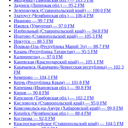
Жердевка (Тамбовская обл.) — 103,3 FM
Задонск (Липецкая обл.) — 95,2 FM
Зеленокумск (Ставропольский край) — 100,0 FM
Златоуст (Челябинская обл.) — 106,4 FM
Иваново — 99,7 FM
Ижевск (Удмуртия) — 97,0 FM
Изобильный (Ставропольский край) — 94,8 FM
Ипатово (Ставропольский край) — 105,3 FM
Иркутск — 88,5 FM
Йошкар-Ола (Республика Марий Эл) — 88,7 FM
Казань (Республика Татарстан) — 95,5 FM
Калининград — 97,0 FM
Каневская (Краснодарский край) — 105,1 FM
Карачаевск (Карачаево-Черкесская республика) — 102,3
FM
Кемерово — 104,3 FM
Керчь (Республика Крым) — 101,8 FM
Кинешма (Ивановская обл.) — 90,8 FM
Киров — 90,8 FM
Кирсанов (Тамбовская обл.) — 102,2 FM
Кисловодск (Ставропольский край) — 95,0 FM
Комсомольск-на-Амуре (Хабаровский край) — 99,9 FM
Копейск (Челябинская обл.) — 88,4 FM
Кострома — 92,0 FM
Красногвардейское (Ставропольский край) — 104,5 FM