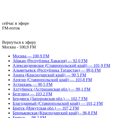
сейчас в эфире
FM-поток
Вернуться к эфиру
Москва - 100,9 FM
Москва — 100,9 FM
Абакан (Республика Хакасия) — 92,0 FM
Александровское (Ставропольский край) — 101,9 FM
Альметьевск (Республика Татарстан) — 99,6 FM
Анапа (Краснодарский край) — 90,5 FM
Арзгир (Ставропольский край) — 103,8 FM
Астрахань — 90,5 FM
Ахтубинск (Астраханская обл.) — 99,1 FM
Белгород — 103,2 FM
Бердянск (Запорожская обл.) — 102,7 FM
Благодарный (Ставропольский край) — 101,2 FM
Братск (Иркутская обл.) — 107,2 FM
Бриньковская (Краснодарский край) – 96,8 FM
Брянск — 98,2 FM