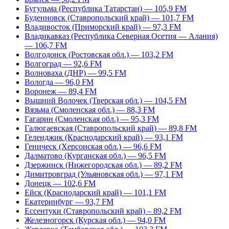
Бугульма (Республика Татарстан) — 105,9 FM
Буденновск (Ставропольский край) — 101,7 FM
Владивосток (Приморский край) — 97,3 FM
Владикавказ (Республика Северная Осетия — Алания)
— 106,7 FM
Волгодонск (Ростовская обл.) — 103,2 FM
Волгоград — 92,6 FM
Волноваха (ДНР) — 99,5 FM
Вологда — 96,0 FM
Воронеж — 89,4 FM
Вышний Волочек (Тверская обл.) — 104,5 FM
Вязьма (Смоленская обл.) — 88,3 FM
Гагарин (Смоленская обл.) — 95,3 FM
Галюгаевская (Ставропольский край) — 89,8 FM
Геленджик (Краснодарский край) — 93,1 FM
Геническ (Херсонская обл.) — 96,6 FM
Далматово (Курганская обл.) — 96,5 FM
Дзержинск (Нижегородская обл.) — 89,2 FM
Димитровград (Ульяновская обл.) — 97,1 FM
Донецк — 102,6 FM
Ейск (Краснодарский край) — 101,1 FM
Екатеринбург — 93,7 FM
Ессентуки (Ставропольский край) – 89,2 FM
Железногорск (Курская обл.) — 94,0 FM