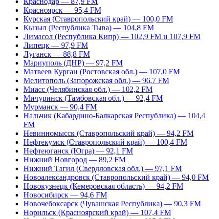
Краснодар — 87,9 FM
Красноярск — 95,4 FM
Курская (Ставропольский край) — 100,0 FM
Кызыл (Республика Тыва) — 104,8 FM
Лимасол (Республика Кипр) — 102,9 FM и 107,9 FM
Липецк — 97,9 FM
Луганск — 88,8 FM
Мариуполь (ДНР) — 97,2 FM
Матвеев Курган (Ростовская обл.) — 107,0 FM
Мелитополь (Запорожская обл.) — 96,7 FM
Миасс (Челябинская обл.) — 102,2 FM
Мичуринск (Тамбовская обл.) — 92,4 FM
Мурманск — 90,4 FM
Нальчик (Кабардино-Балкарская Республика) — 104,4
FM
Невинномысск (Ставропольский край) — 94,2 FM
Нефтекумск (Ставропольский край) — 100,4 FM
Нефтеюганск (Югра) — 92,1 FM
Нижний Новгород — 89,2 FM
Нижний Тагил (Свердловская обл.) — 97,1 FM
Новоалександровск (Ставропольский край) — 94,0 FM
Новокузнецк (Кемеровская область) — 94,2 FM
Новосибирск — 94,6 FM
Новочебоксарск (Чувашская Республика) — 90,3 FM
Норильск (Красноярский край) — 107,4 FM