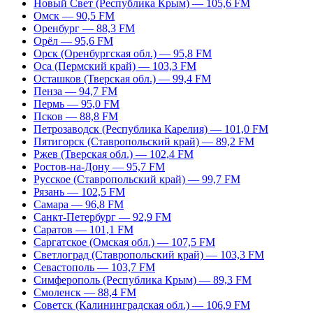
Новый Свет (Республика Крым) — 105,6 FM
Омск — 90,5 FM
Оренбург — 88,3 FM
Орёл — 95,6 FM
Орск (Оренбургская обл.) — 95,8 FM
Оса (Пермский край) — 103,3 FM
Осташков (Тверская обл.) — 99,4 FM
Пенза — 94,7 FM
Пермь — 95,0 FM
Псков — 88,8 FM
Петрозаводск (Республика Карелия) — 101,0 FM
Пятигорск (Ставропольский край) — 89,2 FM
Ржев (Тверская обл.) — 102,4 FM
Ростов-на-Дону — 95,7 FM
Русское (Ставропольский край) — 99,7 FM
Рязань — 102,5 FM
Самара — 96,8 FM
Санкт-Петербург — 92,9 FM
Саратов — 101,1 FM
Саргатское (Омская обл.) — 107,5 FM
Светлоград (Ставропольский край) — 103,3 FM
Севастополь — 103,7 FM
Симферополь (Республика Крым) — 89,3 FM
Смоленск — 88,4 FM
Советск (Калининградская обл.) — 106,9 FM