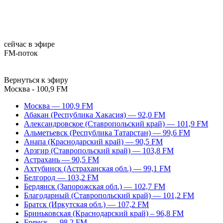
сейчас в эфире
FM-поток
Вернуться к эфиру
Москва - 100,9 FM
Москва — 100,9 FM
Абакан (Республика Хакасия) — 92,0 FM
Александровское (Ставропольский край) — 101,9 FM
Альметьевск (Республика Татарстан) — 99,6 FM
Анапа (Краснодарский край) — 90,5 FM
Арзгир (Ставропольский край) — 103,8 FM
Астрахань — 90,5 FM
Ахтубинск (Астраханская обл.) — 99,1 FM
Белгород — 103,2 FM
Бердянск (Запорожская обл.) — 102,7 FM
Благодарный (Ставропольский край) — 101,2 FM
Братск (Иркутская обл.) — 107,2 FM
Бриньковская (Краснодарский край) – 96,8 FM
Брянск — 98,2 FM