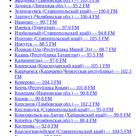
Жердевка (Тамбовская обл.) — 103,3 FM
Задонск (Липецкая обл.) — 95,2 FM
Зеленокумск (Ставропольский край) — 100,0 FM
Златоуст (Челябинская обл.) — 106,4 FM
Иваново — 99,7 FM
Ижевск (Удмуртия) — 97,0 FM
Изобильный (Ставропольский край) — 94,8 FM
Ипатово (Ставропольский край) — 105,3 FM
Иркутск — 88,5 FM
Йошкар-Ола (Республика Марий Эл) — 88,7 FM
Казань (Республика Татарстан) — 95,5 FM
Калининград — 97,0 FM
Каневская (Краснодарский край) — 105,1 FM
Карачаевск (Карачаево-Черкесская республика) — 102,3
FM
Кемерово — 104,3 FM
Керчь (Республика Крым) — 101,8 FM
Кинешма (Ивановская обл.) — 90,8 FM
Киров — 90,8 FM
Кирсанов (Тамбовская обл.) — 102,2 FM
Кисловодск (Ставропольский край) — 95,0 FM
Комсомольск-на-Амуре (Хабаровский край) — 99,9 FM
Копейск (Челябинская обл.) — 88,4 FM
Кострома — 92,0 FM
Красногвардейское (Ставропольский край) — 104,5 FM