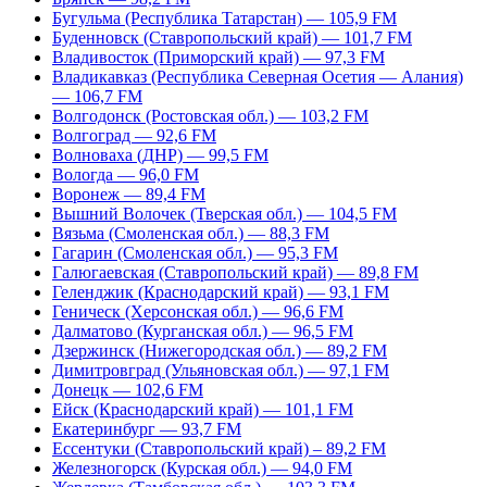
Бугульма (Республика Татарстан) — 105,9 FM
Буденновск (Ставропольский край) — 101,7 FM
Владивосток (Приморский край) — 97,3 FM
Владикавказ (Республика Северная Осетия — Алания)
— 106,7 FM
Волгодонск (Ростовская обл.) — 103,2 FM
Волгоград — 92,6 FM
Волноваха (ДНР) — 99,5 FM
Вологда — 96,0 FM
Воронеж — 89,4 FM
Вышний Волочек (Тверская обл.) — 104,5 FM
Вязьма (Смоленская обл.) — 88,3 FM
Гагарин (Смоленская обл.) — 95,3 FM
Галюгаевская (Ставропольский край) — 89,8 FM
Геленджик (Краснодарский край) — 93,1 FM
Геническ (Херсонская обл.) — 96,6 FM
Далматово (Курганская обл.) — 96,5 FM
Дзержинск (Нижегородская обл.) — 89,2 FM
Димитровград (Ульяновская обл.) — 97,1 FM
Донецк — 102,6 FM
Ейск (Краснодарский край) — 101,1 FM
Екатеринбург — 93,7 FM
Ессентуки (Ставропольский край) – 89,2 FM
Железногорск (Курская обл.) — 94,0 FM