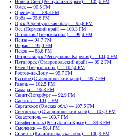
Новый Свет (Республика Крым) — 105,6 FM
Омск — 90,5 FM
Оренбург — 88,3 FM
Орёл — 95,6 FM
Орск (Оренбургская обл.) — 95,8 FM
Оса (Пермский край) — 103,3 FM
Осташков (Тверская обл.) — 99,4 FM
Пенза — 94,7 FM
Пермь — 95,0 FM
Псков — 88,8 FM
Петрозаводск (Республика Карелия) — 101,0 FM
Пятигорск (Ставропольский край) — 89,2 FM
Ржев (Тверская обл.) — 102,4 FM
Ростов-на-Дону — 95,7 FM
Русское (Ставропольский край) — 99,7 FM
Рязань — 102,5 FM
Самара — 96,8 FM
Санкт-Петербург — 92,9 FM
Саратов — 101,1 FM
Саргатское (Омская обл.) — 107,5 FM
Светлоград (Ставропольский край) — 103,3 FM
Севастополь — 103,7 FM
Симферополь (Республика Крым) — 89,3 FM
Смоленск — 88,4 FM
Советск (Калининградская обл.) — 106,9 FM