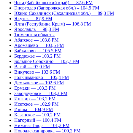
Чита (Забайкальский край) — 87,6 FM
Энергодар (Запорожская обл.) – 104,5 FM
Южно-Сахалинск (Сахалинская обл.) — 89,3 FM
Якутск — 87,9 FM
Ялта (Республика Крым) — 106,8 FM
Ярославль — 98,3 FM
Тюменская область:
Абатское — 103,8 FM
Аромашево — 103,5 FM
Байкалово — 105,5 FM
Бердюжье — 103,2 FM
Большое Сорокино — 102,7 FM
Вагай — 97,0 FM
Викулово — 103,6 FM
Голышманово — 105,4 FM
Демьянское — 102,6 FM
Ермаки — 103,3 FM
Заводоуковск — 103,3 FM
Ингаир — 103,2 FM
Исетское — 102,9 FM
Ишим — 104,9 FM
Казанское — 100,2 FM
Нагорный — 100,4 FM
Нижняя Тавда — 101,2 FM
Новоалександровка — 100,2 FM