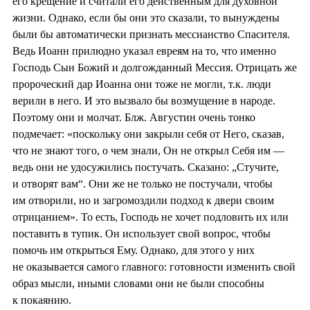
его крещение и считали его действенным для духовной
жизни. Однако, если бы они это сказали, то вынуждены
были бы автоматически признать мессианство Спасителя.
Ведь Иоанн прилюдно указал евреям на то, что именно
Господь Сын Божий и долгожданный Мессия. Отрицать же
пророческий дар Иоанна они тоже не могли, т.к. люди
верили в него. И это вызвало бы возмущение в народе.
Поэтому они и молчат. Блж. Августин очень тонко
подмечает: «поскольку они закрыли себя от Него, сказав,
что не знают того, о чем знали, Он не открыл Себя им —
ведь они не удосужились постучать. Сказано: „Стучите,
и отворят вам“. Они же не только не постучали, чтобы
им отворили, но и загромоздили подход к двери своим
отрицанием». То есть, Господь не хочет подловить их или
поставить в тупик. Он использует свой вопрос, чтобы
помочь им открыться Ему. Однако, для этого у них
не оказывается самого главного: готовности изменить свой
образ мысли, иными словами они не были способны
к покаянию.