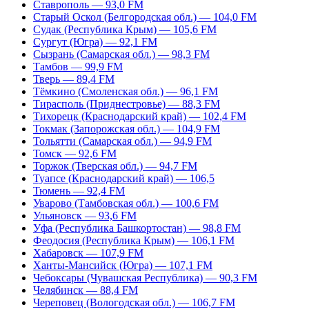
Ставрополь — 93,0 FM
Старый Оскол (Белгородская обл.) — 104,0 FM
Судак (Республика Крым) — 105,6 FM
Сургут (Югра) — 92,1 FM
Сызрань (Самарская обл.) — 98,3 FM
Тамбов — 99,9 FM
Тверь — 89,4 FM
Тёмкино (Смоленская обл.) — 96,1 FM
Тирасполь (Приднестровье) — 88,3 FM
Тихорецк (Краснодарский край) — 102,4 FM
Токмак (Запорожская обл.) — 104,9 FM
Тольятти (Самарская обл.) — 94,9 FM
Томск — 92,6 FM
Торжок (Тверская обл.) — 94,7 FM
Туапсе (Краснодарский край) — 106,5
Тюмень — 92,4 FM
Уварово (Тамбовская обл.) — 100,6 FM
Ульяновск — 93,6 FM
Уфа (Республика Башкортостан) — 98,8 FM
Феодосия (Республика Крым) — 106,1 FM
Хабаровск — 107,9 FM
Ханты-Мансийск (Югра) — 107,1 FM
Чебоксары (Чувашская Республика) — 90,3 FM
Челябинск — 88,4 FM
Череповец (Вологодская обл.) — 106,7 FM