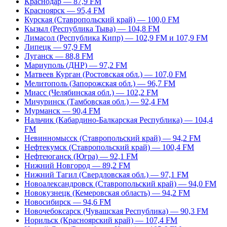
Краснодар — 87,9 FM
Красноярск — 95,4 FM
Курская (Ставропольский край) — 100,0 FM
Кызыл (Республика Тыва) — 104,8 FM
Лимасол (Республика Кипр) — 102,9 FM и 107,9 FM
Липецк — 97,9 FM
Луганск — 88,8 FM
Мариуполь (ДНР) — 97,2 FM
Матвеев Курган (Ростовская обл.) — 107,0 FM
Мелитополь (Запорожская обл.) — 96,7 FM
Миасс (Челябинская обл.) — 102,2 FM
Мичуринск (Тамбовская обл.) — 92,4 FM
Мурманск — 90,4 FM
Нальчик (Кабардино-Балкарская Республика) — 104,4
FM
Невинномысск (Ставропольский край) — 94,2 FM
Нефтекумск (Ставропольский край) — 100,4 FM
Нефтеюганск (Югра) — 92,1 FM
Нижний Новгород — 89,2 FM
Нижний Тагил (Свердловская обл.) — 97,1 FM
Новоалександровск (Ставропольский край) — 94,0 FM
Новокузнецк (Кемеровская область) — 94,2 FM
Новосибирск — 94,6 FM
Новочебоксарск (Чувашская Республика) — 90,3 FM
Норильск (Красноярский край) — 107,4 FM