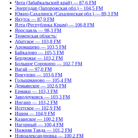
Чита (Забайкальский край) — 87,6 FM
Энергодар (Запорожская обл.) – 104,5 FM
Южно-Сахалинск (Сахалинская обл.) — 89,3 FM
Якутск — 87,9 FM
Ялта (Республика Крым) — 106,8 FM
Ярославль — 98,3 FM
Тюменская область:
Абатское — 103,8 FM
Аромашево — 103,5 FM
Байкалово — 105,5 FM
Бердюжье — 103,2 FM
Большое Сорокино — 102,7 FM
Вагай — 97,0 FM
Викулово — 103,6 FM
Голышманово — 105,4 FM
Демьянское — 102,6 FM
Ермаки — 103,3 FM
Заводоуковск — 103,3 FM
Ингаир — 103,2 FM
Исетское — 102,9 FM
Ишим — 104,9 FM
Казанское — 100,2 FM
Нагорный — 100,4 FM
Нижняя Тавда — 101,2 FM
Новоалександровка — 100,2 FM