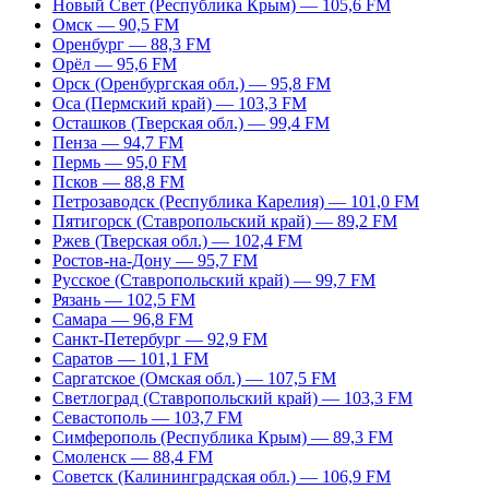
Новый Свет (Республика Крым) — 105,6 FM
Омск — 90,5 FM
Оренбург — 88,3 FM
Орёл — 95,6 FM
Орск (Оренбургская обл.) — 95,8 FM
Оса (Пермский край) — 103,3 FM
Осташков (Тверская обл.) — 99,4 FM
Пенза — 94,7 FM
Пермь — 95,0 FM
Псков — 88,8 FM
Петрозаводск (Республика Карелия) — 101,0 FM
Пятигорск (Ставропольский край) — 89,2 FM
Ржев (Тверская обл.) — 102,4 FM
Ростов-на-Дону — 95,7 FM
Русское (Ставропольский край) — 99,7 FM
Рязань — 102,5 FM
Самара — 96,8 FM
Санкт-Петербург — 92,9 FM
Саратов — 101,1 FM
Саргатское (Омская обл.) — 107,5 FM
Светлоград (Ставропольский край) — 103,3 FM
Севастополь — 103,7 FM
Симферополь (Республика Крым) — 89,3 FM
Смоленск — 88,4 FM
Советск (Калининградская обл.) — 106,9 FM