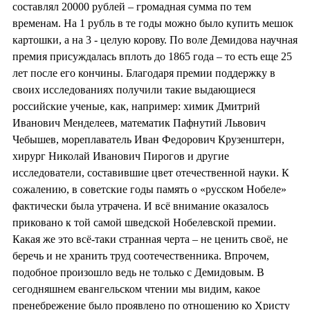
составлял 20000 рублей – громадная сумма по тем
временам. На 1 рубль в те годы можно было купить мешок
картошки, а на 3 - целую корову. По воле Демидова научная
премия присуждалась вплоть до 1865 года – то есть еще 25
лет после его кончины. Благодаря премии поддержку в
своих исследованиях получили такие выдающиеся
российские ученые, как, например: химик Дмитрий
Иванович Менделеев, математик Пафнутий Львович
Чебышев, мореплаватель Иван Федорович Крузенштерн,
хирург Николай Иванович Пирогов и другие
исследователи, составившие цвет отечественной науки. К
сожалению, в советские годы память о «русском Нобеле»
фактически была утрачена. И всё внимание оказалось
приковано к той самой шведской Нобелевской премии.
Какая же это всё-таки странная черта – не ценить своё, не
беречь и не хранить труд соотечественника. Впрочем,
подобное произошло ведь не только с Демидовым. В
сегодняшнем евангельском чтении мы видим, какое
пренебрежение было проявлено по отношению ко Христу