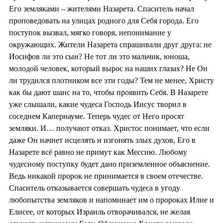
Его земляками – жителями Назарета. Спаситель начал
проповедовать на улицах родного для Себя города. Его
поступок вызвал, мягко говоря, непонимание у
окружающих. Жители Назарета спрашивали друг друга: не
Иосифов ли это сын? Не тот ли это мальчик, юноша,
молодой человек, который вырос на наших глазах? Не Он
ли трудился плотником все эти годы? Тем не менее, Христу
как бы дают шанс на то, чтобы проявить Себя. В Назарете
уже слышали, какие чудеса Господь Иисус творил в
соседнем Капернауме. Теперь чудес от Него просят
земляки. И… получают отказ. Христос понимает, что если
даже Он начнет исцелять и изгонять злых духов, Его в
Назарете всё равно не примут как Мессию. Любому
чудесному поступку будет дано приземленное объяснение.
Ведь никакой пророк не принимается в своем отечестве.
Спаситель отказывается совершать чудеса в угоду
любопытства земляков и напоминает им о пророках Илие и
Елисее, от которых Израиль отворачивался, не желая