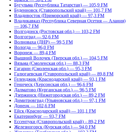
Бугульма (Республика Татарстан) — 105,9 FM
Буденновск (Ставропольский край) — 101,7 FM
Владивосток (Приморский край) — 97,3 FM
Владикавказ (Республика Северная Осетия — Алания)
— 106,7 FM
Волгодонск (Ростовская обл.) — 103,2 FM
Волгоград — 92,6 FM
Волноваха (ДНР) — 99,5 FM
Вологда — 96,0 FM
Воронеж — 89,4 FM
Вышний Волочек (Тверская обл.) — 104,5 FM
Вязьма (Смоленская обл.) — 88,3 FM
Гагарин (Смоленская обл.) — 95,3 FM
Галюгаевская (Ставропольский край) — 89,8 FM
Геленджик (Краснодарский край) — 93,1 FM
Геническ (Херсонская обл.) — 96,6 FM
Далматово (Курганская обл.) — 96,5 FM
Дзержинск (Нижегородская обл.) — 89,2 FM
Димитровград (Ульяновская обл.) — 97,1 FM
Донецк — 102,6 FM
Ейск (Краснодарский край) — 101,1 FM
Екатеринбург — 93,7 FM
Ессентуки (Ставропольский край) – 89,2 FM
Железногорск (Курская обл.) — 94,0 FM