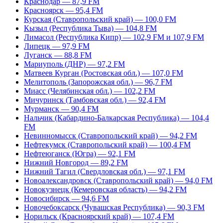
Краснодар — 87,9 FM
Красноярск — 95,4 FM
Курская (Ставропольский край) — 100,0 FM
Кызыл (Республика Тыва) — 104,8 FM
Лимасол (Республика Кипр) — 102,9 FM и 107,9 FM
Липецк — 97,9 FM
Луганск — 88,8 FM
Мариуполь (ДНР) — 97,2 FM
Матвеев Курган (Ростовская обл.) — 107,0 FM
Мелитополь (Запорожская обл.) — 96,7 FM
Миасс (Челябинская обл.) — 102,2 FM
Мичуринск (Тамбовская обл.) — 92,4 FM
Мурманск — 90,4 FM
Нальчик (Кабардино-Балкарская Республика) — 104,4
FM
Невинномысск (Ставропольский край) — 94,2 FM
Нефтекумск (Ставропольский край) — 100,4 FM
Нефтеюганск (Югра) — 92,1 FM
Нижний Новгород — 89,2 FM
Нижний Тагил (Свердловская обл.) — 97,1 FM
Новоалександровск (Ставропольский край) — 94,0 FM
Новокузнецк (Кемеровская область) — 94,2 FM
Новосибирск — 94,6 FM
Новочебоксарск (Чувашская Республика) — 90,3 FM
Норильск (Красноярский край) — 107,4 FM