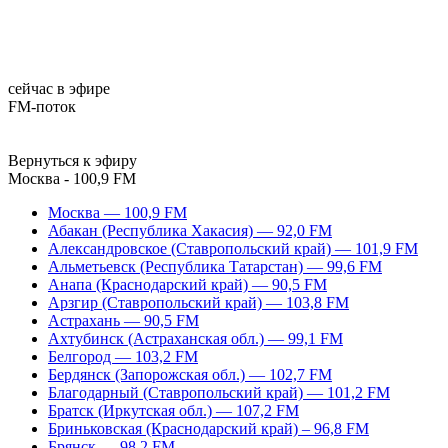
сейчас в эфире
FM-поток
Вернуться к эфиру
Москва - 100,9 FM
Москва — 100,9 FM
Абакан (Республика Хакасия) — 92,0 FM
Александровское (Ставропольский край) — 101,9 FM
Альметьевск (Республика Татарстан) — 99,6 FM
Анапа (Краснодарский край) — 90,5 FM
Арзгир (Ставропольский край) — 103,8 FM
Астрахань — 90,5 FM
Ахтубинск (Астраханская обл.) — 99,1 FM
Белгород — 103,2 FM
Бердянск (Запорожская обл.) — 102,7 FM
Благодарный (Ставропольский край) — 101,2 FM
Братск (Иркутская обл.) — 107,2 FM
Бриньковская (Краснодарский край) – 96,8 FM
Брянск — 98,2 FM