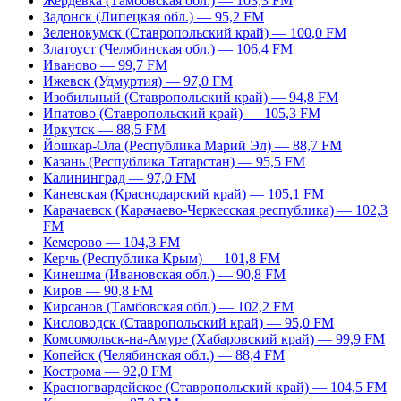
Жердевка (Тамбовская обл.) — 103,3 FM
Задонск (Липецкая обл.) — 95,2 FM
Зеленокумск (Ставропольский край) — 100,0 FM
Златоуст (Челябинская обл.) — 106,4 FM
Иваново — 99,7 FM
Ижевск (Удмуртия) — 97,0 FM
Изобильный (Ставропольский край) — 94,8 FM
Ипатово (Ставропольский край) — 105,3 FM
Иркутск — 88,5 FM
Йошкар-Ола (Республика Марий Эл) — 88,7 FM
Казань (Республика Татарстан) — 95,5 FM
Калининград — 97,0 FM
Каневская (Краснодарский край) — 105,1 FM
Карачаевск (Карачаево-Черкесская республика) — 102,3
FM
Кемерово — 104,3 FM
Керчь (Республика Крым) — 101,8 FM
Кинешма (Ивановская обл.) — 90,8 FM
Киров — 90,8 FM
Кирсанов (Тамбовская обл.) — 102,2 FM
Кисловодск (Ставропольский край) — 95,0 FM
Комсомольск-на-Амуре (Хабаровский край) — 99,9 FM
Копейск (Челябинская обл.) — 88,4 FM
Кострома — 92,0 FM
Красногвардейское (Ставропольский край) — 104,5 FM