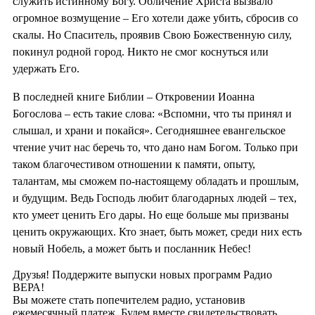
служить истинному Богу. Обличение Христа вызвало
огромное возмущение – Его хотели даже убить, сбросив со
скалы. Но Спаситель, проявив Свою Божественную силу,
покинул родной город. Никто не смог коснуться или
удержать Его.
В последней книге Библии – Откровении Иоанна
Богослова – есть такие слова: «Вспомни, что ты принял и
слышал, и храни и покайся». Сегодняшнее евангельское
чтение учит нас беречь то, что дано нам Богом. Только при
таком благочестивом отношении к памяти, опыту,
талантам, мы сможем по-настоящему обладать и прошлым,
и будущим. Ведь Господь любит благодарных людей – тех,
кто умеет ценить Его дары. Но еще больше мы призваны
ценить окружающих. Кто знает, быть может, среди них есть
новый Нобель, а может быть и посланник Небес!
Друзья! Поддержите выпуски новых программ Радио
ВЕРА!
Вы можете стать попечителем радио, установив
ежемесячный платеж. Будем вместе свидетельствовать