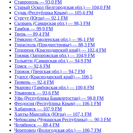
Ставрополь — 93,0 FM
Старый Оскол (Белгородская обл.) — 104,0 FM
Судак (Республика Крым) — 105,6 FM
Сургут (Югра) — 92,1 FM
Сызрань (Самарская обл.) — 98,3 FM
Тамбов — 99,9 FM
Тверь — 89,4 FM
Тёмкино (Смоленская обл.) — 96,1 FM
Тирасполь (Приднестровье) — 88,3 FM
Тихорецк (Краснодарский край) — 102,4 FM
Токмак (Запорожская обл.) — 104,9 FM
Тольятти (Самарская обл.) — 94,9 FM
Томск — 92,6 FM
Торжок (Тверская обл.) — 94,7 FM
Туапсе (Краснодарский край) — 106,5
Тюмень — 92,4 FM
Уварово (Тамбовская обл.) — 100,6 FM
Ульяновск — 93,6 FM
Уфа (Республика Башкортостан) — 98,8 FM
Феодосия (Республика Крым) — 106,1 FM
Хабаровск — 107,9 FM
Ханты-Мансийск (Югра) — 107,1 FM
Чебоксары (Чувашская Республика) — 90,3 FM
Челябинск — 88,4 FM
Череповец (Вологодская обл.) — 106,7 FM