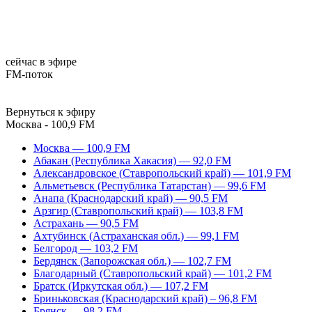
сейчас в эфире
FM-поток
Вернуться к эфиру
Москва - 100,9 FM
Москва — 100,9 FM
Абакан (Республика Хакасия) — 92,0 FM
Александровское (Ставропольский край) — 101,9 FM
Альметьевск (Республика Татарстан) — 99,6 FM
Анапа (Краснодарский край) — 90,5 FM
Арзгир (Ставропольский край) — 103,8 FM
Астрахань — 90,5 FM
Ахтубинск (Астраханская обл.) — 99,1 FM
Белгород — 103,2 FM
Бердянск (Запорожская обл.) — 102,7 FM
Благодарный (Ставропольский край) — 101,2 FM
Братск (Иркутская обл.) — 107,2 FM
Бриньковская (Краснодарский край) – 96,8 FM
Брянск — 98,2 FM