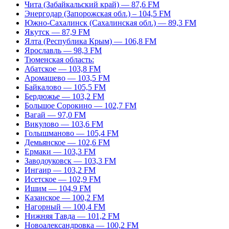
Чита (Забайкальский край) — 87,6 FM
Энергодар (Запорожская обл.) – 104,5 FM
Южно-Сахалинск (Сахалинская обл.) — 89,3 FM
Якутск — 87,9 FM
Ялта (Республика Крым) — 106,8 FM
Ярославль — 98,3 FM
Тюменская область:
Абатское — 103,8 FM
Аромашево — 103,5 FM
Байкалово — 105,5 FM
Бердюжье — 103,2 FM
Большое Сорокино — 102,7 FM
Вагай — 97,0 FM
Викулово — 103,6 FM
Голышманово — 105,4 FM
Демьянское — 102,6 FM
Ермаки — 103,3 FM
Заводоуковск — 103,3 FM
Ингаир — 103,2 FM
Исетское — 102,9 FM
Ишим — 104,9 FM
Казанское — 100,2 FM
Нагорный — 100,4 FM
Нижняя Тавда — 101,2 FM
Новоалександровка — 100,2 FM