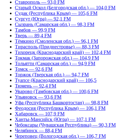
Ставрополь — 93,0 FM
Старый Оскол (Белгородская обл.) — 104,0 FM
Судак (Республика Крым) — 105,6 FM
Сургут (Югра) — 92,1 FM
Сызрань (Самарская обл.) — 98,3 FM
Тамбов — 99,9 FM
Тверь — 89,4 FM
Тёмкино (Смоленская обл.) — 96,1 FM
Тирасполь (Приднестровье) — 88,3 FM
Тихорецк (Краснодарский край) — 102,4 FM
Токмак (Запорожская обл.) — 104,9 FM
Тольятти (Самарская обл.) — 94,9 FM
Томск — 92,6 FM
Торжок (Тверская обл.) — 94,7 FM
Туапсе (Краснодарский край) — 106,5
Тюмень — 92,4 FM
Уварово (Тамбовская обл.) — 100,6 FM
Ульяновск — 93,6 FM
Уфа (Республика Башкортостан) — 98,8 FM
Феодосия (Республика Крым) — 106,1 FM
Хабаровск — 107,9 FM
Ханты-Мансийск (Югра) — 107,1 FM
Чебоксары (Чувашская Республика) — 90,3 FM
Челябинск — 88,4 FM
Череповец (Вологодская обл.) — 106,7 FM