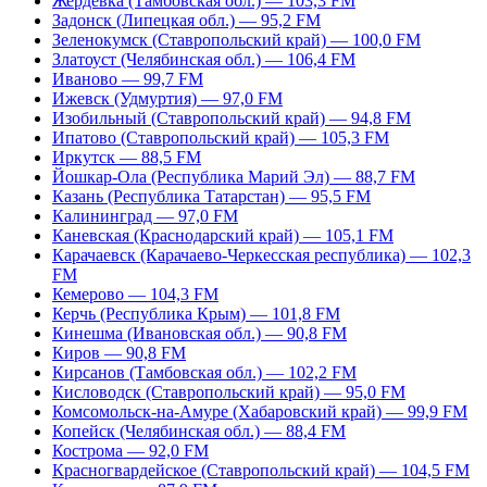
Жердевка (Тамбовская обл.) — 103,3 FM
Задонск (Липецкая обл.) — 95,2 FM
Зеленокумск (Ставропольский край) — 100,0 FM
Златоуст (Челябинская обл.) — 106,4 FM
Иваново — 99,7 FM
Ижевск (Удмуртия) — 97,0 FM
Изобильный (Ставропольский край) — 94,8 FM
Ипатово (Ставропольский край) — 105,3 FM
Иркутск — 88,5 FM
Йошкар-Ола (Республика Марий Эл) — 88,7 FM
Казань (Республика Татарстан) — 95,5 FM
Калининград — 97,0 FM
Каневская (Краснодарский край) — 105,1 FM
Карачаевск (Карачаево-Черкесская республика) — 102,3
FM
Кемерово — 104,3 FM
Керчь (Республика Крым) — 101,8 FM
Кинешма (Ивановская обл.) — 90,8 FM
Киров — 90,8 FM
Кирсанов (Тамбовская обл.) — 102,2 FM
Кисловодск (Ставропольский край) — 95,0 FM
Комсомольск-на-Амуре (Хабаровский край) — 99,9 FM
Копейск (Челябинская обл.) — 88,4 FM
Кострома — 92,0 FM
Красногвардейское (Ставропольский край) — 104,5 FM