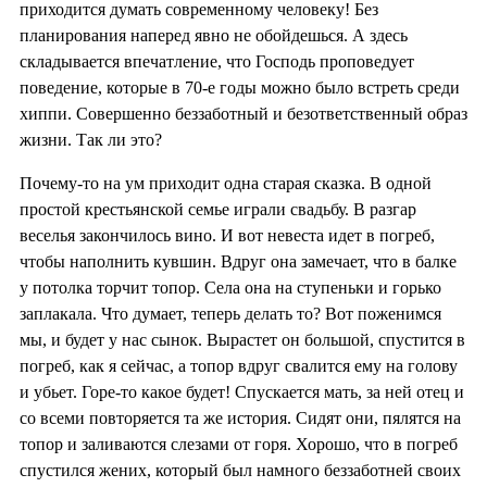
приходится думать современному человеку! Без
планирования наперед явно не обойдешься. А здесь
складывается впечатление, что Господь проповедует
поведение, которые в 70-е годы можно было встреть среди
хиппи. Совершенно беззаботный и безответственный образ
жизни. Так ли это?
Почему-то на ум приходит одна старая сказка. В одной
простой крестьянской семье играли свадьбу. В разгар
веселья закончилось вино. И вот невеста идет в погреб,
чтобы наполнить кувшин. Вдруг она замечает, что в балке
у потолка торчит топор. Села она на ступеньки и горько
заплакала. Что думает, теперь делать то? Вот поженимся
мы, и будет у нас сынок. Вырастет он большой, спустится в
погреб, как я сейчас, а топор вдруг свалится ему на голову
и убьет. Горе-то какое будет! Спускается мать, за ней отец и
со всеми повторяется та же история. Сидят они, пялятся на
топор и заливаются слезами от горя. Хорошо, что в погреб
спустился жених, который был намного беззаботней своих