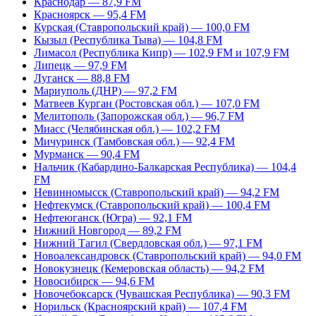
Краснодар — 87,9 FM
Красноярск — 95,4 FM
Курская (Ставропольский край) — 100,0 FM
Кызыл (Республика Тыва) — 104,8 FM
Лимасол (Республика Кипр) — 102,9 FM и 107,9 FM
Липецк — 97,9 FM
Луганск — 88,8 FM
Мариуполь (ДНР) — 97,2 FM
Матвеев Курган (Ростовская обл.) — 107,0 FM
Мелитополь (Запорожская обл.) — 96,7 FM
Миасс (Челябинская обл.) — 102,2 FM
Мичуринск (Тамбовская обл.) — 92,4 FM
Мурманск — 90,4 FM
Нальчик (Кабардино-Балкарская Республика) — 104,4
FM
Невинномысск (Ставропольский край) — 94,2 FM
Нефтекумск (Ставропольский край) — 100,4 FM
Нефтеюганск (Югра) — 92,1 FM
Нижний Новгород — 89,2 FM
Нижний Тагил (Свердловская обл.) — 97,1 FM
Новоалександровск (Ставропольский край) — 94,0 FM
Новокузнецк (Кемеровская область) — 94,2 FM
Новосибирск — 94,6 FM
Новочебоксарск (Чувашская Республика) — 90,3 FM
Норильск (Красноярский край) — 107,4 FM