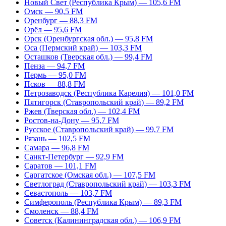
Новый Свет (Республика Крым) — 105,6 FM
Омск — 90,5 FM
Оренбург — 88,3 FM
Орёл — 95,6 FM
Орск (Оренбургская обл.) — 95,8 FM
Оса (Пермский край) — 103,3 FM
Осташков (Тверская обл.) — 99,4 FM
Пенза — 94,7 FM
Пермь — 95,0 FM
Псков — 88,8 FM
Петрозаводск (Республика Карелия) — 101,0 FM
Пятигорск (Ставропольский край) — 89,2 FM
Ржев (Тверская обл.) — 102,4 FM
Ростов-на-Дону — 95,7 FM
Русское (Ставропольский край) — 99,7 FM
Рязань — 102,5 FM
Самара — 96,8 FM
Санкт-Петербург — 92,9 FM
Саратов — 101,1 FM
Саргатское (Омская обл.) — 107,5 FM
Светлоград (Ставропольский край) — 103,3 FM
Севастополь — 103,7 FM
Симферополь (Республика Крым) — 89,3 FM
Смоленск — 88,4 FM
Советск (Калининградская обл.) — 106,9 FM