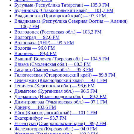
Бугульма (Республика Татарстан) — 105,9 FM
Буденновск (Ставропольский край) — 101,7 FM
Владивосток (Приморский край) — 97,3 FM
Владикавказ (Республика Северная Осетия — Алания)
— 106,7 FM
Волгодонск (Ростовская обл.) — 103,2 FM
Волгоград — 92,6 FM
Волноваха (ДНР) — 99,5 FM
Вологда — 96,0 FM
Воронеж — 89,4 FM
Вышний Волочек (Тверская обл.) — 104,5 FM
Вязьма (Смоленская обл.) — 88,3 FM
Гагарин (Смоленская обл.) — 95,3 FM
Галюгаевская (Ставропольский край) — 89,8 FM
Геленджик (Краснодарский край) — 93,1 FM
Геническ (Херсонская обл.) — 96,6 FM
Далматово (Курганская обл.) — 96,5 FM
Дзержинск (Нижегородская обл.) — 89,2 FM
Димитровград (Ульяновская обл.) — 97,1 FM
Донецк — 102,6 FM
Ейск (Краснодарский край) — 101,1 FM
Екатеринбург — 93,7 FM
Ессентуки (Ставропольский край) – 89,2 FM
Железногорск (Курская обл.) — 94,0 FM