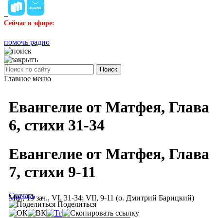
Сейчас в эфире:
помочь радио
Поиск
Главное меню
Евангелие от Матфея, Глава
6, стихи 31-34
Евангелие от Матфея, Глава
7, стихи 9-11
Скачать
Мф., 19 зач., VI, 31-34; VII, 9-11 (о. Дмитрий Барицкий)
Поделиться