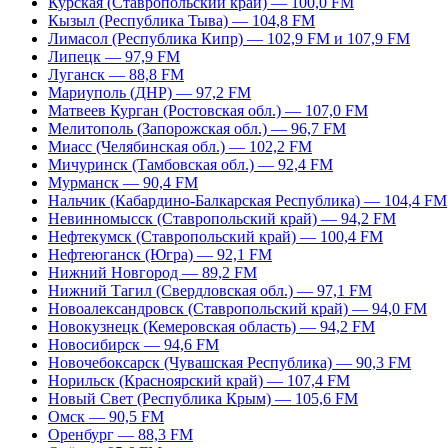
Курская (Ставропольский край) — 100,0 FM
Кызыл (Республика Тыва) — 104,8 FM
Лимасол (Республика Кипр) — 102,9 FM и 107,9 FM
Липецк — 97,9 FM
Луганск — 88,8 FM
Мариуполь (ДНР) — 97,2 FM
Матвеев Курган (Ростовская обл.) — 107,0 FM
Мелитополь (Запорожская обл.) — 96,7 FM
Миасс (Челябинская обл.) — 102,2 FM
Мичуринск (Тамбовская обл.) — 92,4 FM
Мурманск — 90,4 FM
Нальчик (Кабардино-Балкарская Республика) — 104,4 FM
Невинномысск (Ставропольский край) — 94,2 FM
Нефтекумск (Ставропольский край) — 100,4 FM
Нефтеюганск (Югра) — 92,1 FM
Нижний Новгород — 89,2 FM
Нижний Тагил (Свердловская обл.) — 97,1 FM
Новоалександровск (Ставропольский край) — 94,0 FM
Новокузнецк (Кемеровская область) — 94,2 FM
Новосибирск — 94,6 FM
Новочебоксарск (Чувашская Республика) — 90,3 FM
Норильск (Красноярский край) — 107,4 FM
Новый Свет (Республика Крым) — 105,6 FM
Омск — 90,5 FM
Оренбург — 88,3 FM