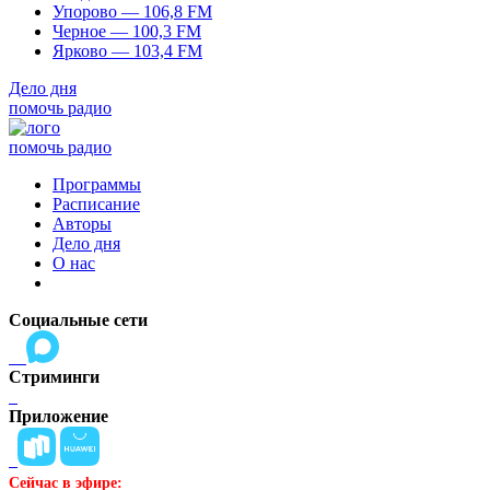
Упорово — 106,8 FM
Черное — 100,3 FM
Ярково — 103,4 FM
Дело дня
помочь радио
помочь радио
Программы
Расписание
Авторы
Дело дня
О нас
Социальные сети
Стриминги
Приложение
Сейчас в эфире: