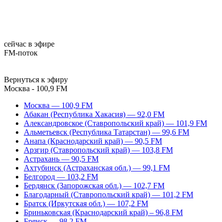
сейчас в эфире
FM-поток
Вернуться к эфиру
Москва - 100,9 FM
Москва — 100,9 FM
Абакан (Республика Хакасия) — 92,0 FM
Александровское (Ставропольский край) — 101,9 FM
Альметьевск (Республика Татарстан) — 99,6 FM
Анапа (Краснодарский край) — 90,5 FM
Арзгир (Ставропольский край) — 103,8 FM
Астрахань — 90,5 FM
Ахтубинск (Астраханская обл.) — 99,1 FM
Белгород — 103,2 FM
Бердянск (Запорожская обл.) — 102,7 FM
Благодарный (Ставропольский край) — 101,2 FM
Братск (Иркутская обл.) — 107,2 FM
Бриньковская (Краснодарский край) – 96,8 FM
Брянск — 98,2 FM