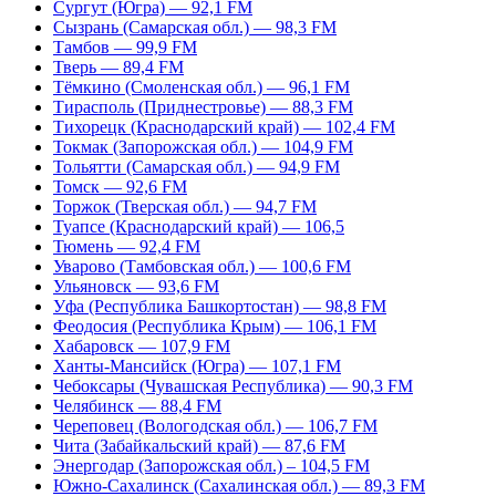
Сургут (Югра) — 92,1 FM
Сызрань (Самарская обл.) — 98,3 FM
Тамбов — 99,9 FM
Тверь — 89,4 FM
Тёмкино (Смоленская обл.) — 96,1 FM
Тирасполь (Приднестровье) — 88,3 FM
Тихорецк (Краснодарский край) — 102,4 FM
Токмак (Запорожская обл.) — 104,9 FM
Тольятти (Самарская обл.) — 94,9 FM
Томск — 92,6 FM
Торжок (Тверская обл.) — 94,7 FM
Туапсе (Краснодарский край) — 106,5
Тюмень — 92,4 FM
Уварово (Тамбовская обл.) — 100,6 FM
Ульяновск — 93,6 FM
Уфа (Республика Башкортостан) — 98,8 FM
Феодосия (Республика Крым) — 106,1 FM
Хабаровск — 107,9 FM
Ханты-Мансийск (Югра) — 107,1 FM
Чебоксары (Чувашская Республика) — 90,3 FM
Челябинск — 88,4 FM
Череповец (Вологодская обл.) — 106,7 FM
Чита (Забайкальский край) — 87,6 FM
Энергодар (Запорожская обл.) – 104,5 FM
Южно-Сахалинск (Сахалинская обл.) — 89,3 FM