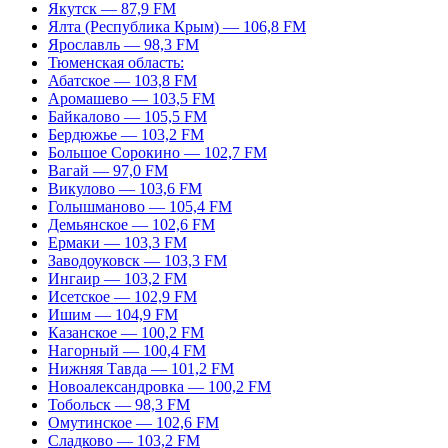
Якутск — 87,9 FM
Ялта (Республика Крым) — 106,8 FM
Ярославль — 98,3 FM
Тюменская область:
Абатское — 103,8 FM
Аромашево — 103,5 FM
Байкалово — 105,5 FM
Бердюжье — 103,2 FM
Большое Сорокино — 102,7 FM
Вагай — 97,0 FM
Викулово — 103,6 FM
Голышманово — 105,4 FM
Демьянское — 102,6 FM
Ермаки — 103,3 FM
Заводоуковск — 103,3 FM
Ингаир — 103,2 FM
Исетское — 102,9 FM
Ишим — 104,9 FM
Казанское — 100,2 FM
Нагорный — 100,4 FM
Нижняя Тавда — 101,2 FM
Новоалександровка — 100,2 FM
Тобольск — 98,3 FM
Омутинское — 102,6 FM
Сладково — 103,2 FM