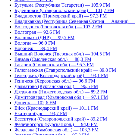
Бугульма (Республика Татарстан) — 105,9 FM
Буденновск (Ставропольский край) — 101,7 FM
Владивосток (Приморский край) — 97,3 FM
Владикавказ (Республика Северная Осетия — Алания) —
Волгодонск (Ростовская обл.) — 103,2 FM
Волгоград — 92,6 FM
Волноваха (ДНР) — 99,5 FM
Вологда — 96,0 FM
Воронеж — 89,4 FM
Вышний Волочек (Тверская обл.) — 104,5 FM
Вязьма (Смоленская обл.) — 88,3 FM
Гагарин (Смоленская обл.) — 95,3 FM
Галюгаевская (Ставропольский край) — 89,8 FM
Геленджик (Краснодарский край) — 93,1 FM
Геническ (Херсонская обл.) — 96,6 FM
Далматово (Курганская обл.) — 96,5 FM
Дзержинск (Нижегородская обл.) — 89,2 FM
Димитровград (Ульяновская обл.) — 97,1 FM
Донецк — 102,6 FM
Ейск (Краснодарский край) — 101,1 FM
Екатеринбург — 93,7 FM
Ессентуки (Ставропольский край) – 89,2 FM
Железногорск (Курская обл.) — 94,0 FM
Жердевка (Тамбовская обл.) — 103,3 FM