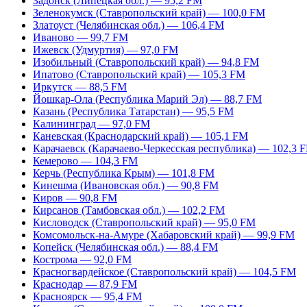
Задонск (Липецкая обл.) — 95,2 FM
Зеленокумск (Ставропольский край) — 100,0 FM
Златоуст (Челябинская обл.) — 106,4 FM
Иваново — 99,7 FM
Ижевск (Удмуртия) — 97,0 FM
Изобильный (Ставропольский край) — 94,8 FM
Ипатово (Ставропольский край) — 105,3 FM
Иркутск — 88,5 FM
Йошкар-Ола (Республика Марий Эл) — 88,7 FM
Казань (Республика Татарстан) — 95,5 FM
Калининград — 97,0 FM
Каневская (Краснодарский край) — 105,1 FM
Карачаевск (Карачаево-Черкесская республика) — 102,3 
Кемерово — 104,3 FM
Керчь (Республика Крым) — 101,8 FM
Кинешма (Ивановская обл.) — 90,8 FM
Киров — 90,8 FM
Кирсанов (Тамбовская обл.) — 102,2 FM
Кисловодск (Ставропольский край) — 95,0 FM
Комсомольск-на-Амуре (Хабаровский край) — 99,9 FM
Копейск (Челябинская обл.) — 88,4 FM
Кострома — 92,0 FM
Красногвардейское (Ставропольский край) — 104,5 FM
Краснодар — 87,9 FM
Красноярск — 95,4 FM