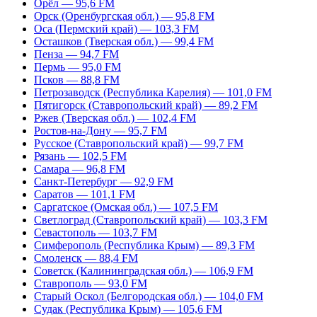
Орёл — 95,6 FM
Орск (Оренбургская обл.) — 95,8 FM
Оса (Пермский край) — 103,3 FM
Осташков (Тверская обл.) — 99,4 FM
Пенза — 94,7 FM
Пермь — 95,0 FM
Псков — 88,8 FM
Петрозаводск (Республика Карелия) — 101,0 FM
Пятигорск (Ставропольский край) — 89,2 FM
Ржев (Тверская обл.) — 102,4 FM
Ростов-на-Дону — 95,7 FM
Русское (Ставропольский край) — 99,7 FM
Рязань — 102,5 FM
Самара — 96,8 FM
Санкт-Петербург — 92,9 FM
Саратов — 101,1 FM
Саргатское (Омская обл.) — 107,5 FM
Светлоград (Ставропольский край) — 103,3 FM
Севастополь — 103,7 FM
Симферополь (Республика Крым) — 89,3 FM
Смоленск — 88,4 FM
Советск (Калининградская обл.) — 106,9 FM
Ставрополь — 93,0 FM
Старый Оскол (Белгородская обл.) — 104,0 FM
Судак (Республика Крым) — 105,6 FM