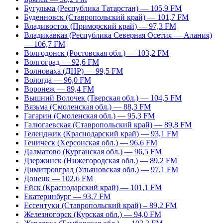
Бугульма (Республика Татарстан) — 105,9 FM
Буденновск (Ставропольский край) — 101,7 FM
Владивосток (Приморский край) — 97,3 FM
Владикавказ (Республика Северная Осетия — Алания)
— 106,7 FM
Волгодонск (Ростовская обл.) — 103,2 FM
Волгоград — 92,6 FM
Волноваха (ДНР) — 99,5 FM
Вологда — 96,0 FM
Воронеж — 89,4 FM
Вышний Волочек (Тверская обл.) — 104,5 FM
Вязьма (Смоленская обл.) — 88,3 FM
Гагарин (Смоленская обл.) — 95,3 FM
Галюгаевская (Ставропольский край) — 89,8 FM
Геленджик (Краснодарский край) — 93,1 FM
Геническ (Херсонская обл.) — 96,6 FM
Далматово (Курганская обл.) — 96,5 FM
Дзержинск (Нижегородская обл.) — 89,2 FM
Димитровград (Ульяновская обл.) — 97,1 FM
Донецк — 102,6 FM
Ейск (Краснодарский край) — 101,1 FM
Екатеринбург — 93,7 FM
Ессентуки (Ставропольский край) – 89,2 FM
Железногорск (Курская обл.) — 94,0 FM