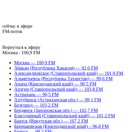
сейчас в эфире
FM-поток
Вернуться к эфиру
Москва - 100,9 FM
Москва — 100,9 FM
Абакан (Республика Хакасия) — 92,0 FM
Александровское (Ставропольский край) — 101,9 FM
Альметьевск (Республика Татарстан) — 99,6 FM
Анапа (Краснодарский край) — 90,5 FM
Арзгир (Ставропольский край) — 103,8 FM
Астрахань — 90,5 FM
Ахтубинск (Астраханская обл.) — 99,1 FM
Белгород — 103,2 FM
Бердянск (Запорожская обл.) — 102,7 FM
Благодарный (Ставропольский край) — 101,2 FM
Братск (Иркутская обл.) — 107,2 FM
Бриньковская (Краснодарский край) – 96,8 FM
Брянск — 98,2 FM