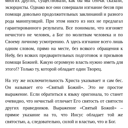
многих других, существовали, как бы мы сейчас сказали,
экзорцисты. Однако все они совершали изгнание бесов при
помощи довольно продолжительных заклинаний и разного
рода манипуляций. При этом никто из них не предлагал
гарантированного результата. Все понимали, что изгоняет
нечистого не человек, а Бог по молитвам человека и по
Своему личному усмотрению. А здесь изгнание всего лишь
одним словом, прямо на месте, без всякого обращения к
Небу, без всяких предварительных подготовок и призывов
помощи Божией. Какую огромную власть нужно иметь для
этого!? Только ту, которой обладает один Творец.
На эту же исключительность Христа указывает и сам бес.
Он называет его «Святый Божий». Это не простое
выражение. Если обратиться к языку оригинала, то станет
очевидно, что нечистый отличает Его святость от святости
других праведников. Выражение «Святый Божий» –
прямое указание на то, что Иисус обладает той же
святостью, а, следовательно, силой и властью, что и Бог.