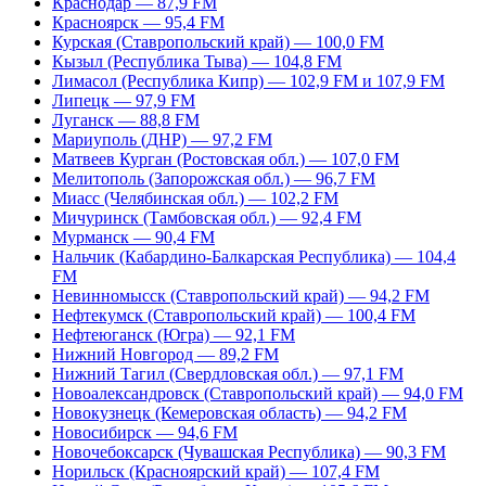
Краснодар — 87,9 FM
Красноярск — 95,4 FM
Курская (Ставропольский край) — 100,0 FM
Кызыл (Республика Тыва) — 104,8 FM
Лимасол (Республика Кипр) — 102,9 FM и 107,9 FM
Липецк — 97,9 FM
Луганск — 88,8 FM
Мариуполь (ДНР) — 97,2 FM
Матвеев Курган (Ростовская обл.) — 107,0 FM
Мелитополь (Запорожская обл.) — 96,7 FM
Миасс (Челябинская обл.) — 102,2 FM
Мичуринск (Тамбовская обл.) — 92,4 FM
Мурманск — 90,4 FM
Нальчик (Кабардино-Балкарская Республика) — 104,4
FM
Невинномысск (Ставропольский край) — 94,2 FM
Нефтекумск (Ставропольский край) — 100,4 FM
Нефтеюганск (Югра) — 92,1 FM
Нижний Новгород — 89,2 FM
Нижний Тагил (Свердловская обл.) — 97,1 FM
Новоалександровск (Ставропольский край) — 94,0 FM
Новокузнецк (Кемеровская область) — 94,2 FM
Новосибирск — 94,6 FM
Новочебоксарск (Чувашская Республика) — 90,3 FM
Норильск (Красноярский край) — 107,4 FM