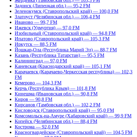
Жердевка (Тамбовская обл.) — 103,3 FM
Задонск (Липецкая обл.) — 95,2 FM
Зеленокумск (Ставропольский край) — 100,0 FM
Златоуст (Челябинская обл.) — 106,4 FM
Иваново — 99,7 FM
Ижевск (Удмуртия) — 97,0 FM
Изобильный (Ставропольский край) — 94,8 FM
Ипатово (Ставропольский край) — 105,3 FM
Иркутск — 88,5 FM
Йошкар-Ола (Республика Марий Эл) — 88,7 FM
Казань (Республика Татарстан) — 95,5 FM
Калининград — 97,0 FM
Каневская (Краснодарский край) — 105,1 FM
Карачаевск (Карачаево-Черкесская республика) — 102,3
FM
Кемерово — 104,3 FM
Керчь (Республика Крым) — 101,8 FM
Кинешма (Ивановская обл.) — 90,8 FM
Киров — 90,8 FM
Кирсанов (Тамбовская обл.) — 102,2 FM
Кисловодск (Ставропольский край) — 95,0 FM
Комсомольск-на-Амуре (Хабаровский край) — 99,9 FM
Копейск (Челябинская обл.) — 88,4 FM
Кострома — 92,0 FM
Красногвардейское (Ставропольский край) — 104,5 FM