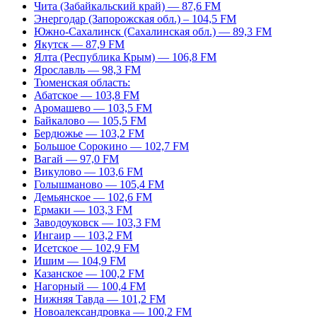
Чита (Забайкальский край) — 87,6 FM
Энергодар (Запорожская обл.) – 104,5 FM
Южно-Сахалинск (Сахалинская обл.) — 89,3 FM
Якутск — 87,9 FM
Ялта (Республика Крым) — 106,8 FM
Ярославль — 98,3 FM
Тюменская область:
Абатское — 103,8 FM
Аромашево — 103,5 FM
Байкалово — 105,5 FM
Бердюжье — 103,2 FM
Большое Сорокино — 102,7 FM
Вагай — 97,0 FM
Викулово — 103,6 FM
Голышманово — 105,4 FM
Демьянское — 102,6 FM
Ермаки — 103,3 FM
Заводоуковск — 103,3 FM
Ингаир — 103,2 FM
Исетское — 102,9 FM
Ишим — 104,9 FM
Казанское — 100,2 FM
Нагорный — 100,4 FM
Нижняя Тавда — 101,2 FM
Новоалександровка — 100,2 FM