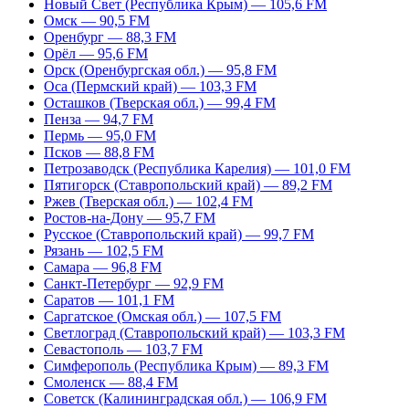
Новый Свет (Республика Крым) — 105,6 FM
Омск — 90,5 FM
Оренбург — 88,3 FM
Орёл — 95,6 FM
Орск (Оренбургская обл.) — 95,8 FM
Оса (Пермский край) — 103,3 FM
Осташков (Тверская обл.) — 99,4 FM
Пенза — 94,7 FM
Пермь — 95,0 FM
Псков — 88,8 FM
Петрозаводск (Республика Карелия) — 101,0 FM
Пятигорск (Ставропольский край) — 89,2 FM
Ржев (Тверская обл.) — 102,4 FM
Ростов-на-Дону — 95,7 FM
Русское (Ставропольский край) — 99,7 FM
Рязань — 102,5 FM
Самара — 96,8 FM
Санкт-Петербург — 92,9 FM
Саратов — 101,1 FM
Саргатское (Омская обл.) — 107,5 FM
Светлоград (Ставропольский край) — 103,3 FM
Севастополь — 103,7 FM
Симферополь (Республика Крым) — 89,3 FM
Смоленск — 88,4 FM
Советск (Калининградская обл.) — 106,9 FM