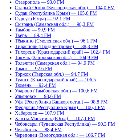
Ставрополь — 93,0 FM
Старый Оскол (Белгородская обл.) — 104,0 FM
Судак (Республика Крым) — 105,6 FM
Сургут (Югра) — 92,1 FM
Сызрань (Самарская обл.) — 98,3 FM
Тамбов — 99,9 FM
Тверь — 89,4 FM
Тёмкино (Смоленская обл.) — 96,1 FM
Тирасполь (Приднестровье) — 88,3 FM
Тихорецк (Краснодарский край) — 102,4 FM
Токмак (Запорожская обл.) — 104,9 FM
Тольятти (Самарская обл.) — 94,9 FM
Томск — 92,6 FM
Торжок (Тверская обл.) — 94,7 FM
Туапсе (Краснодарский край) — 106,5
Тюмень — 92,4 FM
Уварово (Тамбовская обл.) — 100,6 FM
Ульяновск — 93,6 FM
Уфа (Республика Башкортостан) — 98,8 FM
Феодосия (Республика Крым) — 106,1 FM
Хабаровск — 107,9 FM
Ханты-Мансийск (Югра) — 107,1 FM
Чебоксары (Чувашская Республика) — 90,3 FM
Челябинск — 88,4 FM
Череповец (Вологодская обл.) — 106,7 FM