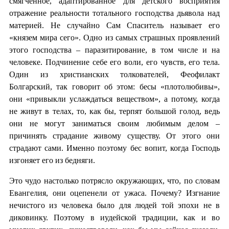
смягченное, адаптированное для детского восприятия
отражение реальности тотального господства дьявола над
материей. Не случайно Сам Спаситель называет его
«князем мира сего». Одно из самых страшных проявлений
этого господства – паразитирование, в том числе и на
человеке. Подчинение себе его воли, его чувств, его тела.
Один из христианских толкователей, Феофилакт
Болгарский, так говорит об этом: бесы «плотолюбивы»,
они «привыкли услаждаться веществом», а потому, когда
не живут в телах, то, как бы, терпят большой голод, ведь
они не могут заниматься своим любимым делом –
причинять страдание живому существу. От этого они
страдают сами. Именно поэтому бес вопит, когда Господь
изгоняет его из бедняги.
Это чудо настолько потрясло окружающих, что, по словам
Евангелия, они оцепенели от ужаса. Почему? Изгнание
нечистого из человека было для людей той эпохи не в
диковинку. Поэтому в иудейской традиции, как и во