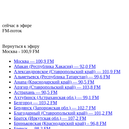
сейчас в эфире
FM-поток
Вернуться к эфиру
Москва - 100,9 FM
Москва — 100,9 FM
Абакан (Республика Хакасия) — 92,0 FM
Александровское (Ставропольский край) — 101,9 FM
Альметьевск (Республика Татарстан) — 99,6 FM
Анапа (Краснодарский край) — 90,5 FM
Арзгир (Ставропольский край) — 103,8 FM
Астрахань — 90,5 FM
Ахтубинск (Астраханская обл.) — 99,1 FM
Белгород — 103,2 FM
Бердянск (Запорожская обл.) — 102,7 FM
Благодарный (Ставропольский край) — 101,2 FM
Братск (Иркутская обл.) — 107,2 FM
Бриньковская (Краснодарский край) – 96,8 FM
Брянск — 98,2 FM