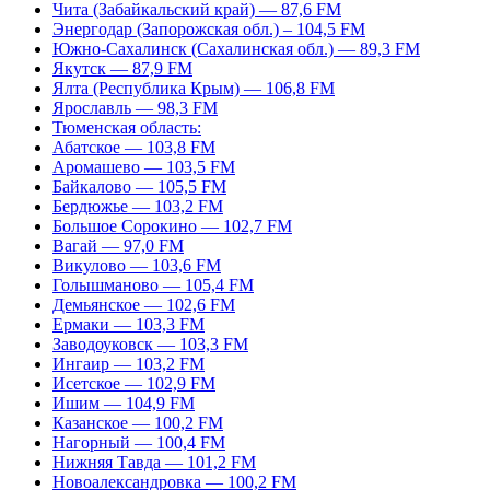
Чита (Забайкальский край) — 87,6 FM
Энергодар (Запорожская обл.) – 104,5 FM
Южно-Сахалинск (Сахалинская обл.) — 89,3 FM
Якутск — 87,9 FM
Ялта (Республика Крым) — 106,8 FM
Ярославль — 98,3 FM
Тюменская область:
Абатское — 103,8 FM
Аромашево — 103,5 FM
Байкалово — 105,5 FM
Бердюжье — 103,2 FM
Большое Сорокино — 102,7 FM
Вагай — 97,0 FM
Викулово — 103,6 FM
Голышманово — 105,4 FM
Демьянское — 102,6 FM
Ермаки — 103,3 FM
Заводоуковск — 103,3 FM
Ингаир — 103,2 FM
Исетское — 102,9 FM
Ишим — 104,9 FM
Казанское — 100,2 FM
Нагорный — 100,4 FM
Нижняя Тавда — 101,2 FM
Новоалександровка — 100,2 FM