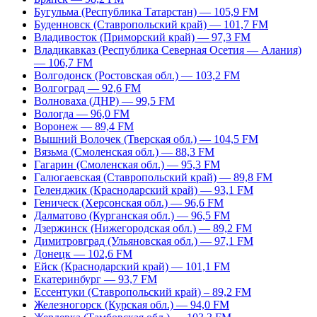
Бугульма (Республика Татарстан) — 105,9 FM
Буденновск (Ставропольский край) — 101,7 FM
Владивосток (Приморский край) — 97,3 FM
Владикавказ (Республика Северная Осетия — Алания)
— 106,7 FM
Волгодонск (Ростовская обл.) — 103,2 FM
Волгоград — 92,6 FM
Волноваха (ДНР) — 99,5 FM
Вологда — 96,0 FM
Воронеж — 89,4 FM
Вышний Волочек (Тверская обл.) — 104,5 FM
Вязьма (Смоленская обл.) — 88,3 FM
Гагарин (Смоленская обл.) — 95,3 FM
Галюгаевская (Ставропольский край) — 89,8 FM
Геленджик (Краснодарский край) — 93,1 FM
Геническ (Херсонская обл.) — 96,6 FM
Далматово (Курганская обл.) — 96,5 FM
Дзержинск (Нижегородская обл.) — 89,2 FM
Димитровград (Ульяновская обл.) — 97,1 FM
Донецк — 102,6 FM
Ейск (Краснодарский край) — 101,1 FM
Екатеринбург — 93,7 FM
Ессентуки (Ставропольский край) – 89,2 FM
Железногорск (Курская обл.) — 94,0 FM