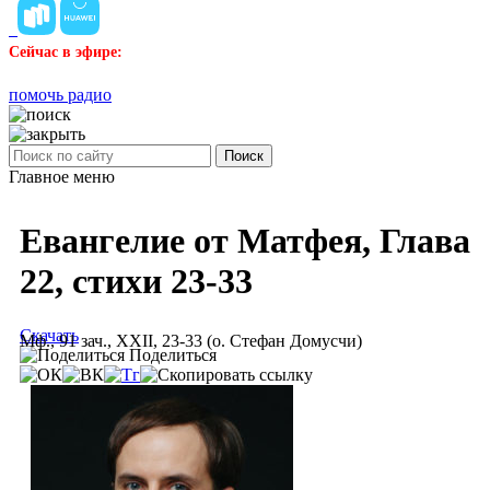
Сейчас в эфире:
помочь радио
Поиск
Главное меню
Евангелие от Матфея, Глава
22, стихи 23-33
Скачать
Мф., 91 зач., XXII, 23-33 (о. Стефан Домусчи)
Поделиться