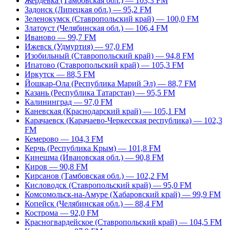
Жердевка (Тамбовская обл.) — 103,3 FM
Задонск (Липецкая обл.) — 95,2 FM
Зеленокумск (Ставропольский край) — 100,0 FM
Златоуст (Челябинская обл.) — 106,4 FM
Иваново — 99,7 FM
Ижевск (Удмуртия) — 97,0 FM
Изобильный (Ставропольский край) — 94,8 FM
Ипатово (Ставропольский край) — 105,3 FM
Иркутск — 88,5 FM
Йошкар-Ола (Республика Марий Эл) — 88,7 FM
Казань (Республика Татарстан) — 95,5 FM
Калининград — 97,0 FM
Каневская (Краснодарский край) — 105,1 FM
Карачаевск (Карачаево-Черкесская республика) — 102,3
FM
Кемерово — 104,3 FM
Керчь (Республика Крым) — 101,8 FM
Кинешма (Ивановская обл.) — 90,8 FM
Киров — 90,8 FM
Кирсанов (Тамбовская обл.) — 102,2 FM
Кисловодск (Ставропольский край) — 95,0 FM
Комсомольск-на-Амуре (Хабаровский край) — 99,9 FM
Копейск (Челябинская обл.) — 88,4 FM
Кострома — 92,0 FM
Красногвардейское (Ставропольский край) — 104,5 FM