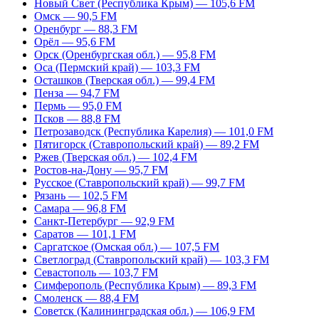
Новый Свет (Республика Крым) — 105,6 FM
Омск — 90,5 FM
Оренбург — 88,3 FM
Орёл — 95,6 FM
Орск (Оренбургская обл.) — 95,8 FM
Оса (Пермский край) — 103,3 FM
Осташков (Тверская обл.) — 99,4 FM
Пенза — 94,7 FM
Пермь — 95,0 FM
Псков — 88,8 FM
Петрозаводск (Республика Карелия) — 101,0 FM
Пятигорск (Ставропольский край) — 89,2 FM
Ржев (Тверская обл.) — 102,4 FM
Ростов-на-Дону — 95,7 FM
Русское (Ставропольский край) — 99,7 FM
Рязань — 102,5 FM
Самара — 96,8 FM
Санкт-Петербург — 92,9 FM
Саратов — 101,1 FM
Саргатское (Омская обл.) — 107,5 FM
Светлоград (Ставропольский край) — 103,3 FM
Севастополь — 103,7 FM
Симферополь (Республика Крым) — 89,3 FM
Смоленск — 88,4 FM
Советск (Калининградская обл.) — 106,9 FM