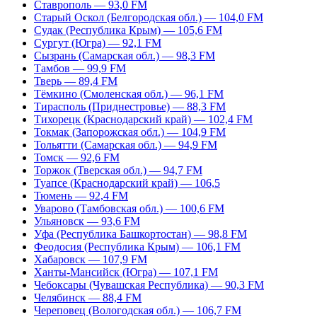
Ставрополь — 93,0 FM
Старый Оскол (Белгородская обл.) — 104,0 FM
Судак (Республика Крым) — 105,6 FM
Сургут (Югра) — 92,1 FM
Сызрань (Самарская обл.) — 98,3 FM
Тамбов — 99,9 FM
Тверь — 89,4 FM
Тёмкино (Смоленская обл.) — 96,1 FM
Тирасполь (Приднестровье) — 88,3 FM
Тихорецк (Краснодарский край) — 102,4 FM
Токмак (Запорожская обл.) — 104,9 FM
Тольятти (Самарская обл.) — 94,9 FM
Томск — 92,6 FM
Торжок (Тверская обл.) — 94,7 FM
Туапсе (Краснодарский край) — 106,5
Тюмень — 92,4 FM
Уварово (Тамбовская обл.) — 100,6 FM
Ульяновск — 93,6 FM
Уфа (Республика Башкортостан) — 98,8 FM
Феодосия (Республика Крым) — 106,1 FM
Хабаровск — 107,9 FM
Ханты-Мансийск (Югра) — 107,1 FM
Чебоксары (Чувашская Республика) — 90,3 FM
Челябинск — 88,4 FM
Череповец (Вологодская обл.) — 106,7 FM