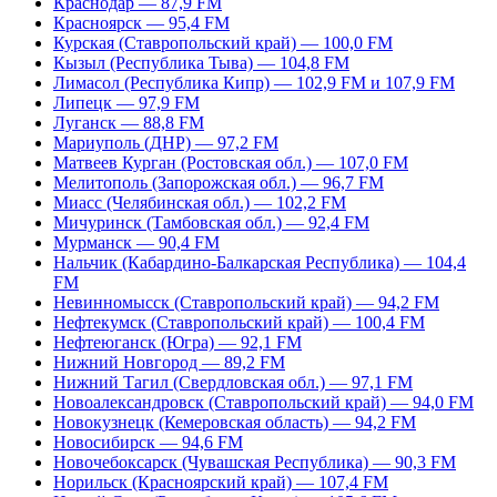
Краснодар — 87,9 FM
Красноярск — 95,4 FM
Курская (Ставропольский край) — 100,0 FM
Кызыл (Республика Тыва) — 104,8 FM
Лимасол (Республика Кипр) — 102,9 FM и 107,9 FM
Липецк — 97,9 FM
Луганск — 88,8 FM
Мариуполь (ДНР) — 97,2 FM
Матвеев Курган (Ростовская обл.) — 107,0 FM
Мелитополь (Запорожская обл.) — 96,7 FM
Миасс (Челябинская обл.) — 102,2 FM
Мичуринск (Тамбовская обл.) — 92,4 FM
Мурманск — 90,4 FM
Нальчик (Кабардино-Балкарская Республика) — 104,4
FM
Невинномысск (Ставропольский край) — 94,2 FM
Нефтекумск (Ставропольский край) — 100,4 FM
Нефтеюганск (Югра) — 92,1 FM
Нижний Новгород — 89,2 FM
Нижний Тагил (Свердловская обл.) — 97,1 FM
Новоалександровск (Ставропольский край) — 94,0 FM
Новокузнецк (Кемеровская область) — 94,2 FM
Новосибирск — 94,6 FM
Новочебоксарск (Чувашская Республика) — 90,3 FM
Норильск (Красноярский край) — 107,4 FM