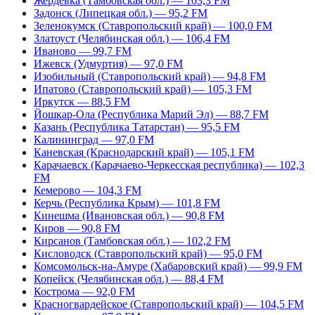
Жердевка (Тамбовская обл.) — 103,3 FM
Задонск (Липецкая обл.) — 95,2 FM
Зеленокумск (Ставропольский край) — 100,0 FM
Златоуст (Челябинская обл.) — 106,4 FM
Иваново — 99,7 FM
Ижевск (Удмуртия) — 97,0 FM
Изобильный (Ставропольский край) — 94,8 FM
Ипатово (Ставропольский край) — 105,3 FM
Иркутск — 88,5 FM
Йошкар-Ола (Республика Марий Эл) — 88,7 FM
Казань (Республика Татарстан) — 95,5 FM
Калининград — 97,0 FM
Каневская (Краснодарский край) — 105,1 FM
Карачаевск (Карачаево-Черкесская республика) — 102,3
FM
Кемерово — 104,3 FM
Керчь (Республика Крым) — 101,8 FM
Кинешма (Ивановская обл.) — 90,8 FM
Киров — 90,8 FM
Кирсанов (Тамбовская обл.) — 102,2 FM
Кисловодск (Ставропольский край) — 95,0 FM
Комсомольск-на-Амуре (Хабаровский край) — 99,9 FM
Копейск (Челябинская обл.) — 88,4 FM
Кострома — 92,0 FM
Красногвардейское (Ставропольский край) — 104,5 FM