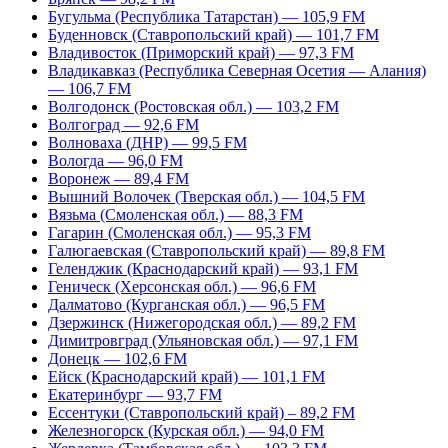
Бугульма (Республика Татарстан) — 105,9 FM
Буденновск (Ставропольский край) — 101,7 FM
Владивосток (Приморский край) — 97,3 FM
Владикавказ (Республика Северная Осетия — Алания)
— 106,7 FM
Волгодонск (Ростовская обл.) — 103,2 FM
Волгоград — 92,6 FM
Волноваха (ДНР) — 99,5 FM
Вологда — 96,0 FM
Воронеж — 89,4 FM
Вышний Волочек (Тверская обл.) — 104,5 FM
Вязьма (Смоленская обл.) — 88,3 FM
Гагарин (Смоленская обл.) — 95,3 FM
Галюгаевская (Ставропольский край) — 89,8 FM
Геленджик (Краснодарский край) — 93,1 FM
Геническ (Херсонская обл.) — 96,6 FM
Далматово (Курганская обл.) — 96,5 FM
Дзержинск (Нижегородская обл.) — 89,2 FM
Димитровград (Ульяновская обл.) — 97,1 FM
Донецк — 102,6 FM
Ейск (Краснодарский край) — 101,1 FM
Екатеринбург — 93,7 FM
Ессентуки (Ставропольский край) – 89,2 FM
Железногорск (Курская обл.) — 94,0 FM