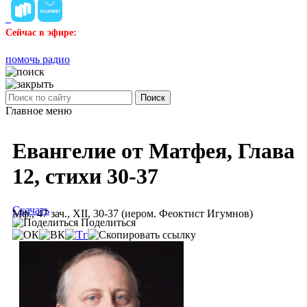
Сейчас в эфире:
помочь радио
Поиск
Главное меню
Евангелие от Матфея, Глава
12, стихи 30-37
Скачать
Мф., 47 зач., XII, 30-37 (иером. Феоктист Игумнов)
Поделиться