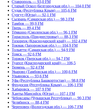
Ставрополь — 93,0 FM
Старый Оскол (Белгородская обл.) — 104,0 FM
Судак (Республика Крым) — 105,6 FM
Сургут (Югра) — 92,1 FM
Сызрань (Самарская обл.) — 98,3 FM
Тамбов — 99,9 FM
Тверь — 89,4 FM
Тёмкино (Смоленская обл.) — 96,1 FM
Тирасполь (Приднестровье) — 88,3 FM
Тихорецк (Краснодарский край) — 102,4 FM
Токмак (Запорожская обл.) — 104,9 FM
Тольятти (Самарская обл.) — 94,9 FM
Томск — 92,6 FM
Торжок (Тверская обл.) — 94,7 FM
Туапсе (Краснодарский край) — 106,5
Тюмень — 92,4 FM
Уварово (Тамбовская обл.) — 100,6 FM
Ульяновск — 93,6 FM
Уфа (Республика Башкортостан) — 98,8 FM
Феодосия (Республика Крым) — 106,1 FM
Хабаровск — 107,9 FM
Ханты-Мансийск (Югра) — 107,1 FM
Чебоксары (Чувашская Республика) — 90,3 FM
Челябинск — 88,4 FM
Череповец (Вологодская обл.) — 106,7 FM