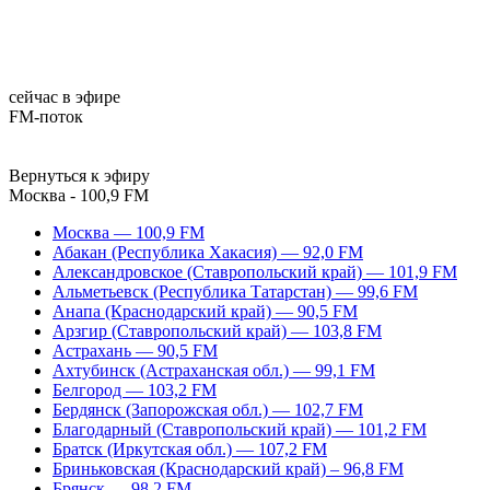
сейчас в эфире
FM-поток
Вернуться к эфиру
Москва - 100,9 FM
Москва — 100,9 FM
Абакан (Республика Хакасия) — 92,0 FM
Александровское (Ставропольский край) — 101,9 FM
Альметьевск (Республика Татарстан) — 99,6 FM
Анапа (Краснодарский край) — 90,5 FM
Арзгир (Ставропольский край) — 103,8 FM
Астрахань — 90,5 FM
Ахтубинск (Астраханская обл.) — 99,1 FM
Белгород — 103,2 FM
Бердянск (Запорожская обл.) — 102,7 FM
Благодарный (Ставропольский край) — 101,2 FM
Братск (Иркутская обл.) — 107,2 FM
Бриньковская (Краснодарский край) – 96,8 FM
Брянск — 98,2 FM