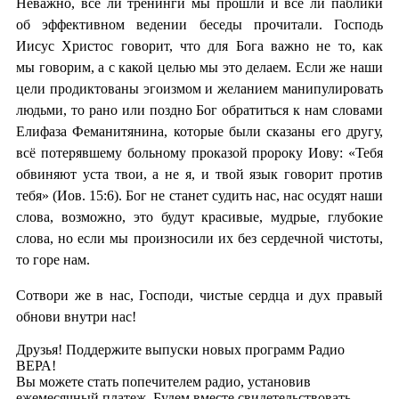
Неважно, все ли тренинги мы прошли и все ли паблики
об эффективном ведении беседы прочитали. Господь
Иисус Христос говорит, что для Бога важно не то, как
мы говорим, а с какой целью мы это делаем. Если же наши
цели продиктованы эгоизмом и желанием манипулировать
людьми, то рано или поздно Бог обратиться к нам словами
Елифаза Феманитянина, которые были сказаны его другу,
всё потерявшему больному проказой пророку Иову: «Тебя
обвиняют уста твои, а не я, и твой язык говорит против
тебя» (Иов. 15:6). Бог не станет судить нас, нас осудят наши
слова, возможно, это будут красивые, мудрые, глубокие
слова, но если мы произносили их без сердечной чистоты,
то горе нам.
Сотвори же в нас, Господи, чистые сердца и дух правый
обнови внутри нас!
Друзья! Поддержите выпуски новых программ Радио
ВЕРА!
Вы можете стать попечителем радио, установив
ежемесячный платеж. Будем вместе свидетельствовать