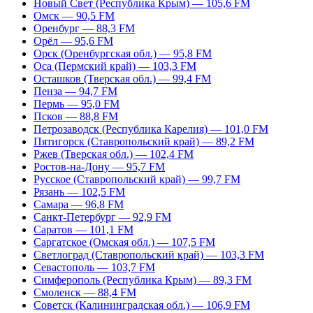
Новый Свет (Республика Крым) — 105,6 FM
Омск — 90,5 FM
Оренбург — 88,3 FM
Орёл — 95,6 FM
Орск (Оренбургская обл.) — 95,8 FM
Оса (Пермский край) — 103,3 FM
Осташков (Тверская обл.) — 99,4 FM
Пенза — 94,7 FM
Пермь — 95,0 FM
Псков — 88,8 FM
Петрозаводск (Республика Карелия) — 101,0 FM
Пятигорск (Ставропольский край) — 89,2 FM
Ржев (Тверская обл.) — 102,4 FM
Ростов-на-Дону — 95,7 FM
Русское (Ставропольский край) — 99,7 FM
Рязань — 102,5 FM
Самара — 96,8 FM
Санкт-Петербург — 92,9 FM
Саратов — 101,1 FM
Саргатское (Омская обл.) — 107,5 FM
Светлоград (Ставропольский край) — 103,3 FM
Севастополь — 103,7 FM
Симферополь (Республика Крым) — 89,3 FM
Смоленск — 88,4 FM
Советск (Калининградская обл.) — 106,9 FM