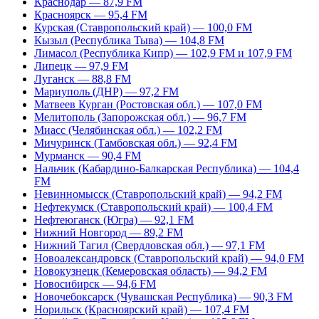
Краснодар — 87,9 FM
Красноярск — 95,4 FM
Курская (Ставропольский край) — 100,0 FM
Кызыл (Республика Тыва) — 104,8 FM
Лимасол (Республика Кипр) — 102,9 FM и 107,9 FM
Липецк — 97,9 FM
Луганск — 88,8 FM
Мариуполь (ДНР) — 97,2 FM
Матвеев Курган (Ростовская обл.) — 107,0 FM
Мелитополь (Запорожская обл.) — 96,7 FM
Миасс (Челябинская обл.) — 102,2 FM
Мичуринск (Тамбовская обл.) — 92,4 FM
Мурманск — 90,4 FM
Нальчик (Кабардино-Балкарская Республика) — 104,4
FM
Невинномысск (Ставропольский край) — 94,2 FM
Нефтекумск (Ставропольский край) — 100,4 FM
Нефтеюганск (Югра) — 92,1 FM
Нижний Новгород — 89,2 FM
Нижний Тагил (Свердловская обл.) — 97,1 FM
Новоалександровск (Ставропольский край) — 94,0 FM
Новокузнецк (Кемеровская область) — 94,2 FM
Новосибирск — 94,6 FM
Новочебоксарск (Чувашская Республика) — 90,3 FM
Норильск (Красноярский край) — 107,4 FM