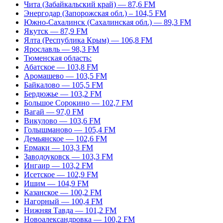
Чита (Забайкальский край) — 87,6 FM
Энергодар (Запорожская обл.) – 104,5 FM
Южно-Сахалинск (Сахалинская обл.) — 89,3 FM
Якутск — 87,9 FM
Ялта (Республика Крым) — 106,8 FM
Ярославль — 98,3 FM
Тюменская область:
Абатское — 103,8 FM
Аромашево — 103,5 FM
Байкалово — 105,5 FM
Бердюжье — 103,2 FM
Большое Сорокино — 102,7 FM
Вагай — 97,0 FM
Викулово — 103,6 FM
Голышманово — 105,4 FM
Демьянское — 102,6 FM
Ермаки — 103,3 FM
Заводоуковск — 103,3 FM
Ингаир — 103,2 FM
Исетское — 102,9 FM
Ишим — 104,9 FM
Казанское — 100,2 FM
Нагорный — 100,4 FM
Нижняя Тавда — 101,2 FM
Новоалександровка — 100,2 FM