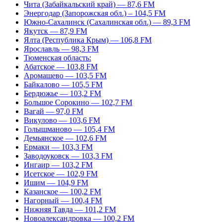
Чита (Забайкальский край) — 87,6 FM
Энергодар (Запорожская обл.) – 104,5 FM
Южно-Сахалинск (Сахалинская обл.) — 89,3 FM
Якутск — 87,9 FM
Ялта (Республика Крым) — 106,8 FM
Ярославль — 98,3 FM
Тюменская область:
Абатское — 103,8 FM
Аромашево — 103,5 FM
Байкалово — 105,5 FM
Бердюжье — 103,2 FM
Большое Сорокино — 102,7 FM
Вагай — 97,0 FM
Викулово — 103,6 FM
Голышманово — 105,4 FM
Демьянское — 102,6 FM
Ермаки — 103,3 FM
Заводоуковск — 103,3 FM
Ингаир — 103,2 FM
Исетское — 102,9 FM
Ишим — 104,9 FM
Казанское — 100,2 FM
Нагорный — 100,4 FM
Нижняя Тавда — 101,2 FM
Новоалександровка — 100,2 FM