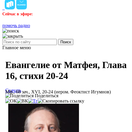
Сейчас в эфире:
помочь радио
Поиск
Главное меню
Евангелие от Матфея, Глава
16, стихи 20-24
Скачать
Мф., 68 зач., XVI, 20-24 (иером. Феоктист Игумнов)
Поделиться