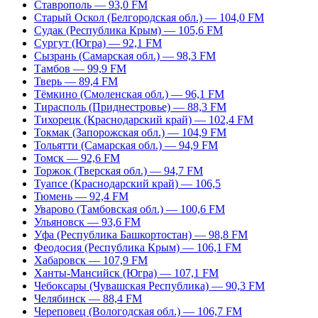
Ставрополь — 93,0 FM
Старый Оскол (Белгородская обл.) — 104,0 FM
Судак (Республика Крым) — 105,6 FM
Сургут (Югра) — 92,1 FM
Сызрань (Самарская обл.) — 98,3 FM
Тамбов — 99,9 FM
Тверь — 89,4 FM
Тёмкино (Смоленская обл.) — 96,1 FM
Тирасполь (Приднестровье) — 88,3 FM
Тихорецк (Краснодарский край) — 102,4 FM
Токмак (Запорожская обл.) — 104,9 FM
Тольятти (Самарская обл.) — 94,9 FM
Томск — 92,6 FM
Торжок (Тверская обл.) — 94,7 FM
Туапсе (Краснодарский край) — 106,5
Тюмень — 92,4 FM
Уварово (Тамбовская обл.) — 100,6 FM
Ульяновск — 93,6 FM
Уфа (Республика Башкортостан) — 98,8 FM
Феодосия (Республика Крым) — 106,1 FM
Хабаровск — 107,9 FM
Ханты-Мансийск (Югра) — 107,1 FM
Чебоксары (Чувашская Республика) — 90,3 FM
Челябинск — 88,4 FM
Череповец (Вологодская обл.) — 106,7 FM