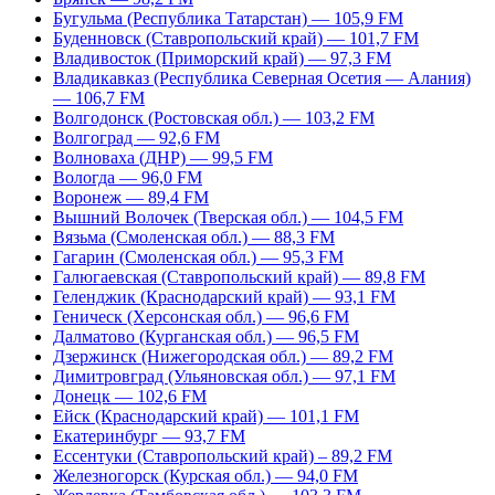
Бугульма (Республика Татарстан) — 105,9 FM
Буденновск (Ставропольский край) — 101,7 FM
Владивосток (Приморский край) — 97,3 FM
Владикавказ (Республика Северная Осетия — Алания)
— 106,7 FM
Волгодонск (Ростовская обл.) — 103,2 FM
Волгоград — 92,6 FM
Волноваха (ДНР) — 99,5 FM
Вологда — 96,0 FM
Воронеж — 89,4 FM
Вышний Волочек (Тверская обл.) — 104,5 FM
Вязьма (Смоленская обл.) — 88,3 FM
Гагарин (Смоленская обл.) — 95,3 FM
Галюгаевская (Ставропольский край) — 89,8 FM
Геленджик (Краснодарский край) — 93,1 FM
Геническ (Херсонская обл.) — 96,6 FM
Далматово (Курганская обл.) — 96,5 FM
Дзержинск (Нижегородская обл.) — 89,2 FM
Димитровград (Ульяновская обл.) — 97,1 FM
Донецк — 102,6 FM
Ейск (Краснодарский край) — 101,1 FM
Екатеринбург — 93,7 FM
Ессентуки (Ставропольский край) – 89,2 FM
Железногорск (Курская обл.) — 94,0 FM