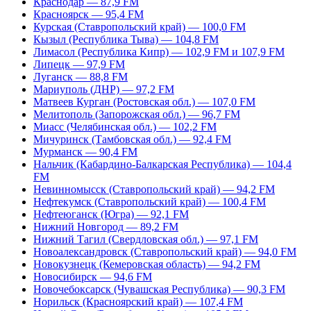
Краснодар — 87,9 FM
Красноярск — 95,4 FM
Курская (Ставропольский край) — 100,0 FM
Кызыл (Республика Тыва) — 104,8 FM
Лимасол (Республика Кипр) — 102,9 FM и 107,9 FM
Липецк — 97,9 FM
Луганск — 88,8 FM
Мариуполь (ДНР) — 97,2 FM
Матвеев Курган (Ростовская обл.) — 107,0 FM
Мелитополь (Запорожская обл.) — 96,7 FM
Миасс (Челябинская обл.) — 102,2 FM
Мичуринск (Тамбовская обл.) — 92,4 FM
Мурманск — 90,4 FM
Нальчик (Кабардино-Балкарская Республика) — 104,4
FM
Невинномысск (Ставропольский край) — 94,2 FM
Нефтекумск (Ставропольский край) — 100,4 FM
Нефтеюганск (Югра) — 92,1 FM
Нижний Новгород — 89,2 FM
Нижний Тагил (Свердловская обл.) — 97,1 FM
Новоалександровск (Ставропольский край) — 94,0 FM
Новокузнецк (Кемеровская область) — 94,2 FM
Новосибирск — 94,6 FM
Новочебоксарск (Чувашская Республика) — 90,3 FM
Норильск (Красноярский край) — 107,4 FM