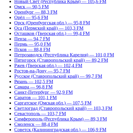
Новый Свет (Республика Крым) — 105,6 FM
Омск — 90,5 FM
Оренбург — 88,3 FM
Орёл — 95,6 FM
Орск (Оренбургская обл.) — 95,8 FM
Оса (Пермский край) — 103,3 FM
Осташков (Тверская обл.) — 99,4 FM
Пенза — 94,7 FM
Пермь — 95,0 FM
Псков — 88,8 FM
Петрозаводск (Республика Карелия) — 101,0 FM
Пятигорск (Ставропольский край) — 89,2 FM
Ржев (Тверская обл.) — 102,4 FM
Ростов-на-Дону — 95,7 FM
Русское (Ставропольский край) — 99,7 FM
Рязань — 102,5 FM
Самара — 96,8 FM
Санкт-Петербург — 92,9 FM
Саратов — 101,1 FM
Саргатское (Омская обл.) — 107,5 FM
Светлоград (Ставропольский край) — 103,3 FM
Севастополь — 103,7 FM
Симферополь (Республика Крым) — 89,3 FM
Смоленск — 88,4 FM
Советск (Калининградская обл.) — 106,9 FM