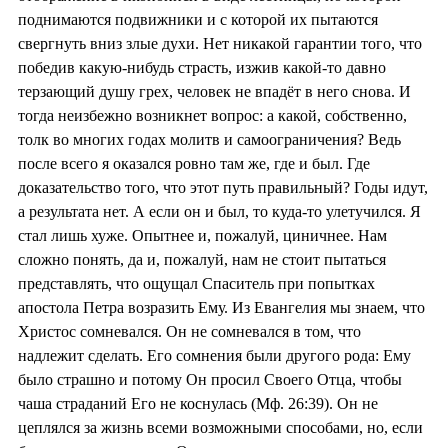
поднимаются подвижники и с которой их пытаются
свергнуть вниз злые духи. Нет никакой гарантии того, что
победив какую-нибудь страсть, изжив какой-то давно
терзающий душу грех, человек не впадёт в него снова. И
тогда неизбежно возникнет вопрос: а какой, собственно,
толк во многих годах молитв и самоограничения? Ведь
после всего я оказался ровно там же, где и был. Где
доказательство того, что этот путь правильный? Годы идут,
а результата нет. А если он и был, то куда-то улетучился. Я
стал лишь хуже. Опытнее и, пожалуй, циничнее. Нам
сложно понять, да и, пожалуй, нам не стоит пытаться
представлять, что ощущал Спаситель при попытках
апостола Петра возразить Ему. Из Евангелия мы знаем, что
Христос сомневался. Он не сомневался в том, что
надлежит сделать. Его сомнения были другого рода: Ему
было страшно и потому Он просил Своего Отца, чтобы
чаша страданий Его не коснулась (Мф. 26:39). Он не
цеплялся за жизнь всеми возможными способами, но, если