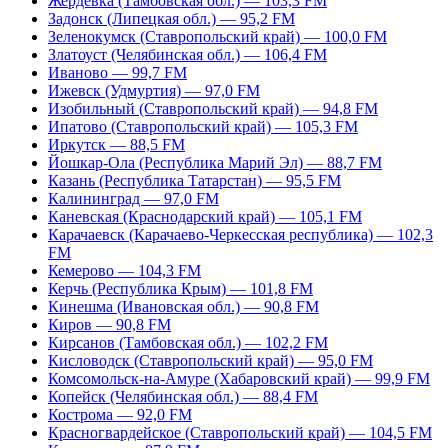
Жердевка (Тамбовская обл.) — 103,3 FM
Задонск (Липецкая обл.) — 95,2 FM
Зеленокумск (Ставропольский край) — 100,0 FM
Златоуст (Челябинская обл.) — 106,4 FM
Иваново — 99,7 FM
Ижевск (Удмуртия) — 97,0 FM
Изобильный (Ставропольский край) — 94,8 FM
Ипатово (Ставропольский край) — 105,3 FM
Иркутск — 88,5 FM
Йошкар-Ола (Республика Марий Эл) — 88,7 FM
Казань (Республика Татарстан) — 95,5 FM
Калининград — 97,0 FM
Каневская (Краснодарский край) — 105,1 FM
Карачаевск (Карачаево-Черкесская республика) — 102,3
FM
Кемерово — 104,3 FM
Керчь (Республика Крым) — 101,8 FM
Кинешма (Ивановская обл.) — 90,8 FM
Киров — 90,8 FM
Кирсанов (Тамбовская обл.) — 102,2 FM
Кисловодск (Ставропольский край) — 95,0 FM
Комсомольск-на-Амуре (Хабаровский край) — 99,9 FM
Копейск (Челябинская обл.) — 88,4 FM
Кострома — 92,0 FM
Красногвардейское (Ставропольский край) — 104,5 FM