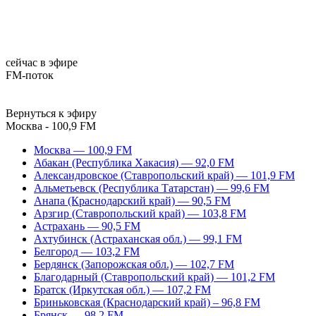
сейчас в эфире
FM-поток
Вернуться к эфиру
Москва - 100,9 FM
Москва — 100,9 FM
Абакан (Республика Хакасия) — 92,0 FM
Александровское (Ставропольский край) — 101,9 FM
Альметьевск (Республика Татарстан) — 99,6 FM
Анапа (Краснодарский край) — 90,5 FM
Арзгир (Ставропольский край) — 103,8 FM
Астрахань — 90,5 FM
Ахтубинск (Астраханская обл.) — 99,1 FM
Белгород — 103,2 FM
Бердянск (Запорожская обл.) — 102,7 FM
Благодарный (Ставропольский край) — 101,2 FM
Братск (Иркутская обл.) — 107,2 FM
Бриньковская (Краснодарский край) – 96,8 FM
Брянск — 98,2 FM