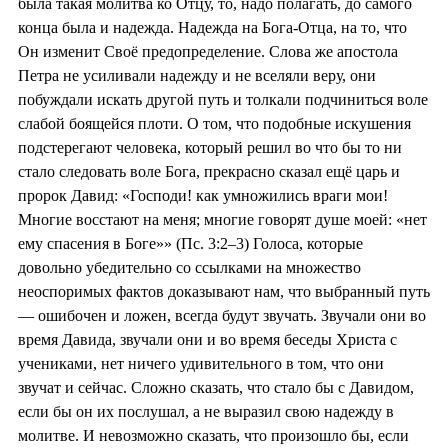
была такая молитва ко Отцу, то, надо полагать, до самого
конца была и надежда. Надежда на Бога-Отца, на то, что
Он изменит Своё предопределение. Слова же апостола
Петра не усиливали надежду и не вселяли веру, они
побуждали искать другой путь и толкали подчиниться воле
слабой боящейся плоти. О том, что подобные искушения
подстерегают человека, который решил во что бы то ни
стало следовать воле Бога, прекрасно сказал ещё царь и
пророк Давид: «Господи! как умножились враги мои!
Многие восстают на меня; многие говорят душе моей: «нет
ему спасения в Боге»» (Пс. 3:2–3) Голоса, которые
довольно убедительно со ссылками на множество
неоспоримых фактов доказывают нам, что выбранный путь
— ошибочен и ложен, всегда будут звучать. Звучали они во
время Давида, звучали они и во время беседы Христа с
учениками, нет ничего удивительного в том, что они
звучат и сейчас. Сложно сказать, что стало бы с Давидом,
если бы он их послушал, а не выразил свою надежду в
молитве. И невозможно сказать, что произошло бы, если