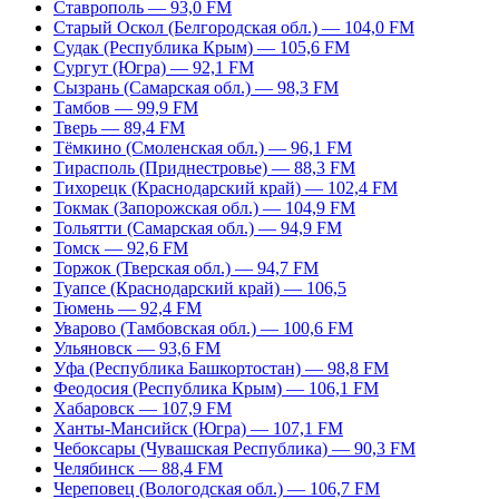
Ставрополь — 93,0 FM
Старый Оскол (Белгородская обл.) — 104,0 FM
Судак (Республика Крым) — 105,6 FM
Сургут (Югра) — 92,1 FM
Сызрань (Самарская обл.) — 98,3 FM
Тамбов — 99,9 FM
Тверь — 89,4 FM
Тёмкино (Смоленская обл.) — 96,1 FM
Тирасполь (Приднестровье) — 88,3 FM
Тихорецк (Краснодарский край) — 102,4 FM
Токмак (Запорожская обл.) — 104,9 FM
Тольятти (Самарская обл.) — 94,9 FM
Томск — 92,6 FM
Торжок (Тверская обл.) — 94,7 FM
Туапсе (Краснодарский край) — 106,5
Тюмень — 92,4 FM
Уварово (Тамбовская обл.) — 100,6 FM
Ульяновск — 93,6 FM
Уфа (Республика Башкортостан) — 98,8 FM
Феодосия (Республика Крым) — 106,1 FM
Хабаровск — 107,9 FM
Ханты-Мансийск (Югра) — 107,1 FM
Чебоксары (Чувашская Республика) — 90,3 FM
Челябинск — 88,4 FM
Череповец (Вологодская обл.) — 106,7 FM