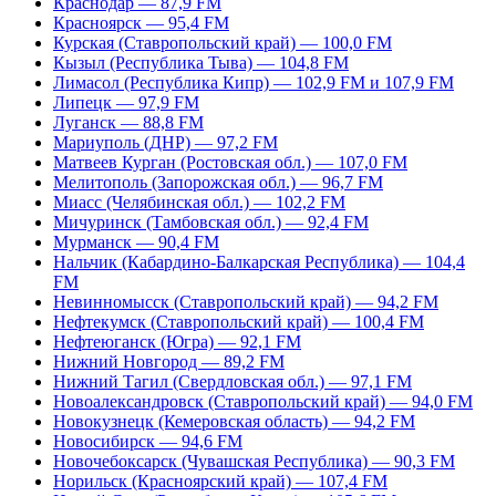
Краснодар — 87,9 FM
Красноярск — 95,4 FM
Курская (Ставропольский край) — 100,0 FM
Кызыл (Республика Тыва) — 104,8 FM
Лимасол (Республика Кипр) — 102,9 FM и 107,9 FM
Липецк — 97,9 FM
Луганск — 88,8 FM
Мариуполь (ДНР) — 97,2 FM
Матвеев Курган (Ростовская обл.) — 107,0 FM
Мелитополь (Запорожская обл.) — 96,7 FM
Миасс (Челябинская обл.) — 102,2 FM
Мичуринск (Тамбовская обл.) — 92,4 FM
Мурманск — 90,4 FM
Нальчик (Кабардино-Балкарская Республика) — 104,4
FM
Невинномысск (Ставропольский край) — 94,2 FM
Нефтекумск (Ставропольский край) — 100,4 FM
Нефтеюганск (Югра) — 92,1 FM
Нижний Новгород — 89,2 FM
Нижний Тагил (Свердловская обл.) — 97,1 FM
Новоалександровск (Ставропольский край) — 94,0 FM
Новокузнецк (Кемеровская область) — 94,2 FM
Новосибирск — 94,6 FM
Новочебоксарск (Чувашская Республика) — 90,3 FM
Норильск (Красноярский край) — 107,4 FM