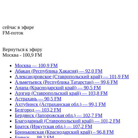
сейчас в эфире
FM-поток
Вернуться к эфиру
Москва - 100,9 FM
Москва — 100,9 FM
Абакан (Республика Хакасия) — 92,0 FM
Александровское (Ставропольский край) — 101,9 FM
Альметьевск (Республика Татарстан) — 99,6 FM
Анапа (Краснодарский край) — 90,5 FM
Арзгир (Ставропольский край) — 103,8 FM
Астрахань — 90,5 FM
Ахтубинск (Астраханская обл.) — 99,1 FM
Белгород — 103,2 FM
Бердянск (Запорожская обл.) — 102,7 FM
Благодарный (Ставропольский край) — 101,2 FM
Братск (Иркутская обл.) — 107,2 FM
Бриньковская (Краснодарский край) – 96,8 FM
Брянск — 98,2 FM