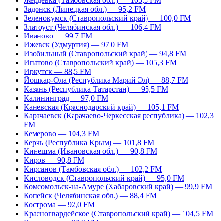
Жердевка (Тамбовская обл.) — 103,3 FM
Задонск (Липецкая обл.) — 95,2 FM
Зеленокумск (Ставропольский край) — 100,0 FM
Златоуст (Челябинская обл.) — 106,4 FM
Иваново — 99,7 FM
Ижевск (Удмуртия) — 97,0 FM
Изобильный (Ставропольский край) — 94,8 FM
Ипатово (Ставропольский край) — 105,3 FM
Иркутск — 88,5 FM
Йошкар-Ола (Республика Марий Эл) — 88,7 FM
Казань (Республика Татарстан) — 95,5 FM
Калининград — 97,0 FM
Каневская (Краснодарский край) — 105,1 FM
Карачаевск (Карачаево-Черкесская республика) — 102,3
FM
Кемерово — 104,3 FM
Керчь (Республика Крым) — 101,8 FM
Кинешма (Ивановская обл.) — 90,8 FM
Киров — 90,8 FM
Кирсанов (Тамбовская обл.) — 102,2 FM
Кисловодск (Ставропольский край) — 95,0 FM
Комсомольск-на-Амуре (Хабаровский край) — 99,9 FM
Копейск (Челябинская обл.) — 88,4 FM
Кострома — 92,0 FM
Красногвардейское (Ставропольский край) — 104,5 FM