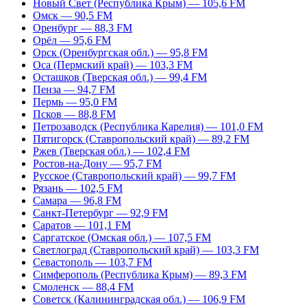
Новый Свет (Республика Крым) — 105,6 FM
Омск — 90,5 FM
Оренбург — 88,3 FM
Орёл — 95,6 FM
Орск (Оренбургская обл.) — 95,8 FM
Оса (Пермский край) — 103,3 FM
Осташков (Тверская обл.) — 99,4 FM
Пенза — 94,7 FM
Пермь — 95,0 FM
Псков — 88,8 FM
Петрозаводск (Республика Карелия) — 101,0 FM
Пятигорск (Ставропольский край) — 89,2 FM
Ржев (Тверская обл.) — 102,4 FM
Ростов-на-Дону — 95,7 FM
Русское (Ставропольский край) — 99,7 FM
Рязань — 102,5 FM
Самара — 96,8 FM
Санкт-Петербург — 92,9 FM
Саратов — 101,1 FM
Саргатское (Омская обл.) — 107,5 FM
Светлоград (Ставропольский край) — 103,3 FM
Севастополь — 103,7 FM
Симферополь (Республика Крым) — 89,3 FM
Смоленск — 88,4 FM
Советск (Калининградская обл.) — 106,9 FM