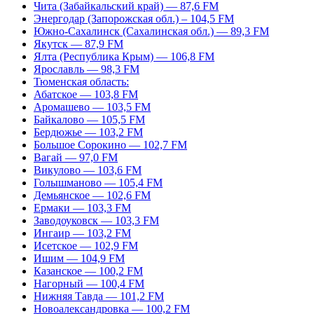
Чита (Забайкальский край) — 87,6 FM
Энергодар (Запорожская обл.) – 104,5 FM
Южно-Сахалинск (Сахалинская обл.) — 89,3 FM
Якутск — 87,9 FM
Ялта (Республика Крым) — 106,8 FM
Ярославль — 98,3 FM
Тюменская область:
Абатское — 103,8 FM
Аромашево — 103,5 FM
Байкалово — 105,5 FM
Бердюжье — 103,2 FM
Большое Сорокино — 102,7 FM
Вагай — 97,0 FM
Викулово — 103,6 FM
Голышманово — 105,4 FM
Демьянское — 102,6 FM
Ермаки — 103,3 FM
Заводоуковск — 103,3 FM
Ингаир — 103,2 FM
Исетское — 102,9 FM
Ишим — 104,9 FM
Казанское — 100,2 FM
Нагорный — 100,4 FM
Нижняя Тавда — 101,2 FM
Новоалександровка — 100,2 FM