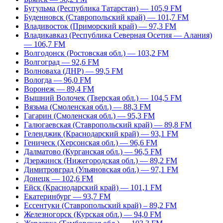
Бугульма (Республика Татарстан) — 105,9 FM
Буденновск (Ставропольский край) — 101,7 FM
Владивосток (Приморский край) — 97,3 FM
Владикавказ (Республика Северная Осетия — Алания)
— 106,7 FM
Волгодонск (Ростовская обл.) — 103,2 FM
Волгоград — 92,6 FM
Волноваха (ДНР) — 99,5 FM
Вологда — 96,0 FM
Воронеж — 89,4 FM
Вышний Волочек (Тверская обл.) — 104,5 FM
Вязьма (Смоленская обл.) — 88,3 FM
Гагарин (Смоленская обл.) — 95,3 FM
Галюгаевская (Ставропольский край) — 89,8 FM
Геленджик (Краснодарский край) — 93,1 FM
Геническ (Херсонская обл.) — 96,6 FM
Далматово (Курганская обл.) — 96,5 FM
Дзержинск (Нижегородская обл.) — 89,2 FM
Димитровград (Ульяновская обл.) — 97,1 FM
Донецк — 102,6 FM
Ейск (Краснодарский край) — 101,1 FM
Екатеринбург — 93,7 FM
Ессентуки (Ставропольский край) – 89,2 FM
Железногорск (Курская обл.) — 94,0 FM