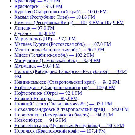
Краснодар — 87,9 FM
Красноярск — 95,4 FM
Курская (Ставропольский край) — 100,0 FM
Кызыл (Республика Тыва) — 104,8 FM
Лимасол (Республика Кипр) — 102,9 FM и 107,9 FM
Липецк — 97,9 FM
Луганск — 88,8 FM
Мариуполь (ДНР) — 97,2 FM
Матвеев Курган (Ростовская обл.) — 107,0 FM
Мелитополь (Запорожская обл.) — 96,7 FM
Миасс (Челябинская обл.) — 102,2 FM
Мичуринск (Тамбовская обл.) — 92,4 FM
Мурманск — 90,4 FM
Нальчик (Кабардино-Балкарская Республика) — 104,4
FM
Невинномысск (Ставропольский край) — 94,2 FM
Нефтекумск (Ставропольский край) — 100,4 FM
Нефтеюганск (Югра) — 92,1 FM
Нижний Новгород — 89,2 FM
Нижний Тагил (Свердловская обл.) — 97,1 FM
Новоалександровск (Ставропольский край) — 94,0 FM
Новокузнецк (Кемеровская область) — 94,2 FM
Новосибирск — 94,6 FM
Новочебоксарск (Чувашская Республика) — 90,3 FM
Норильск (Красноярский край) — 107,4 FM