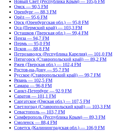
Новый Свет (Республика Крым) — 105,6 FM
Омск — 90,5 FM
Оренбург — 88,3 FM
Орёл — 95,6 FM
Орск (Оренбургская обл.) — 95,8 FM
Оса (Пермский край) — 103,3 FM
Осташков (Тверская обл.) — 99,4 FM
Пенза — 94,7 FM
Пермь — 95,0 FM
Псков — 88,8 FM
Петрозаводск (Республика Карелия) — 101,0 FM
Пятигорск (Ставропольский край) — 89,2 FM
Ржев (Тверская обл.) — 102,4 FM
Ростов-на-Дону — 95,7 FM
Русское (Ставропольский край) — 99,7 FM
Рязань — 102,5 FM
Самара — 96,8 FM
Санкт-Петербург — 92,9 FM
Саратов — 101,1 FM
Саргатское (Омская обл.) — 107,5 FM
Светлоград (Ставропольский край) — 103,3 FM
Севастополь — 103,7 FM
Симферополь (Республика Крым) — 89,3 FM
Смоленск — 88,4 FM
Советск (Калининградская обл.) — 106,9 FM