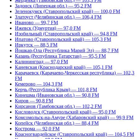
Жердевка (Тамбовская обл.) — 103,3 FM
Задонск (Липецкая обл.) — 95,2 FM
Зеленокумск (Ставропольский край) — 100,0 FM
Златоуст (Челябинская обл.) — 106,4 FM
Иваново — 99,7 FM
Ижевск (Удмуртия) — 97,0 FM
Изобильный (Ставропольский край) — 94,8 FM
Ипатово (Ставропольский край) — 105,3 FM
Иркутск — 88,5 FM
Йошкар-Ола (Республика Марий Эл) — 88,7 FM
Казань (Республика Татарстан) — 95,5 FM
Калининград — 97,0 FM
Каневская (Краснодарский край) — 105,1 FM
Карачаевск (Карачаево-Черкесская республика) — 102,3
FM
Кемерово — 104,3 FM
Керчь (Республика Крым) — 101,8 FM
Кинешма (Ивановская обл.) — 90,8 FM
Киров — 90,8 FM
Кирсанов (Тамбовская обл.) — 102,2 FM
Кисловодск (Ставропольский край) — 95,0 FM
Комсомольск-на-Амуре (Хабаровский край) — 99,9 FM
Копейск (Челябинская обл.) — 88,4 FM
Кострома — 92,0 FM
Красногвардейское (Ставропольский край) — 104,5 FM