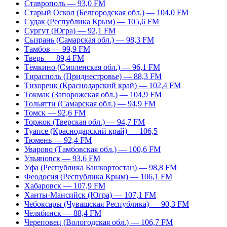
Ставрополь — 93,0 FM
Старый Оскол (Белгородская обл.) — 104,0 FM
Судак (Республика Крым) — 105,6 FM
Сургут (Югра) — 92,1 FM
Сызрань (Самарская обл.) — 98,3 FM
Тамбов — 99,9 FM
Тверь — 89,4 FM
Тёмкино (Смоленская обл.) — 96,1 FM
Тирасполь (Приднестровье) — 88,3 FM
Тихорецк (Краснодарский край) — 102,4 FM
Токмак (Запорожская обл.) — 104,9 FM
Тольятти (Самарская обл.) — 94,9 FM
Томск — 92,6 FM
Торжок (Тверская обл.) — 94,7 FM
Туапсе (Краснодарский край) — 106,5
Тюмень — 92,4 FM
Уварово (Тамбовская обл.) — 100,6 FM
Ульяновск — 93,6 FM
Уфа (Республика Башкортостан) — 98,8 FM
Феодосия (Республика Крым) — 106,1 FM
Хабаровск — 107,9 FM
Ханты-Мансийск (Югра) — 107,1 FM
Чебоксары (Чувашская Республика) — 90,3 FM
Челябинск — 88,4 FM
Череповец (Вологодская обл.) — 106,7 FM