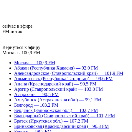
сейчас в эфире
FM-поток
Вернуться к эфиру
Москва - 100,9 FM
Москва — 100,9 FM
Абакан (Республика Хакасия) — 92,0 FM
Александровское (Ставропольский край) — 101,9 FM
Альметьевск (Республика Татарстан) — 99,6 FM
Анапа (Краснодарский край) — 90,5 FM
Арзгир (Ставропольский край) — 103,8 FM
Астрахань — 90,5 FM
Ахтубинск (Астраханская обл.) — 99,1 FM
Белгород — 103,2 FM
Бердянск (Запорожская обл.) — 102,7 FM
Благодарный (Ставропольский край) — 101,2 FM
Братск (Иркутская обл.) — 107,2 FM
Бриньковская (Краснодарский край) – 96,8 FM
Брянск — 98,2 FM