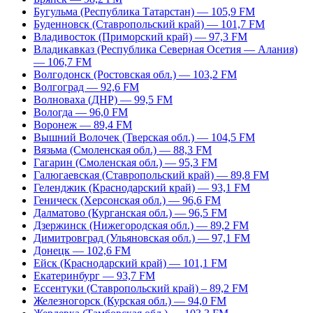
Бугульма (Республика Татарстан) — 105,9 FM
Буденновск (Ставропольский край) — 101,7 FM
Владивосток (Приморский край) — 97,3 FM
Владикавказ (Республика Северная Осетия — Алания)
— 106,7 FM
Волгодонск (Ростовская обл.) — 103,2 FM
Волгоград — 92,6 FM
Волноваха (ДНР) — 99,5 FM
Вологда — 96,0 FM
Воронеж — 89,4 FM
Вышний Волочек (Тверская обл.) — 104,5 FM
Вязьма (Смоленская обл.) — 88,3 FM
Гагарин (Смоленская обл.) — 95,3 FM
Галюгаевская (Ставропольский край) — 89,8 FM
Геленджик (Краснодарский край) — 93,1 FM
Геническ (Херсонская обл.) — 96,6 FM
Далматово (Курганская обл.) — 96,5 FM
Дзержинск (Нижегородская обл.) — 89,2 FM
Димитровград (Ульяновская обл.) — 97,1 FM
Донецк — 102,6 FM
Ейск (Краснодарский край) — 101,1 FM
Екатеринбург — 93,7 FM
Ессентуки (Ставропольский край) – 89,2 FM
Железногорск (Курская обл.) — 94,0 FM