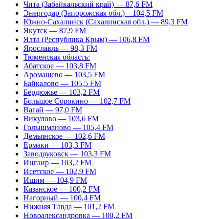
Чита (Забайкальский край) — 87,6 FM
Энергодар (Запорожская обл.) – 104,5 FM
Южно-Сахалинск (Сахалинская обл.) — 89,3 FM
Якутск — 87,9 FM
Ялта (Республика Крым) — 106,8 FM
Ярославль — 98,3 FM
Тюменская область:
Абатское — 103,8 FM
Аромашево — 103,5 FM
Байкалово — 105,5 FM
Бердюжье — 103,2 FM
Большое Сорокино — 102,7 FM
Вагай — 97,0 FM
Викулово — 103,6 FM
Голышманово — 105,4 FM
Демьянское — 102,6 FM
Ермаки — 103,3 FM
Заводоуковск — 103,3 FM
Ингаир — 103,2 FM
Исетское — 102,9 FM
Ишим — 104,9 FM
Казанское — 100,2 FM
Нагорный — 100,4 FM
Нижняя Тавда — 101,2 FM
Новоалександровка — 100,2 FM