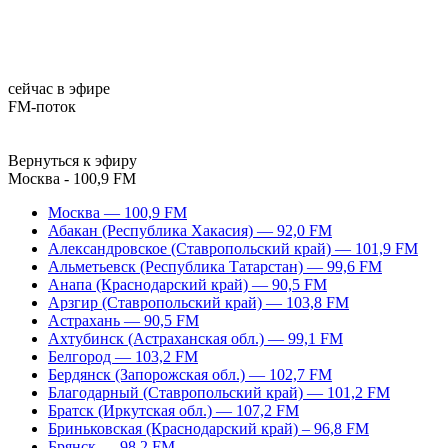
сейчас в эфире
FM-поток
Вернуться к эфиру
Москва - 100,9 FM
Москва — 100,9 FM
Абакан (Республика Хакасия) — 92,0 FM
Александровское (Ставропольский край) — 101,9 FM
Альметьевск (Республика Татарстан) — 99,6 FM
Анапа (Краснодарский край) — 90,5 FM
Арзгир (Ставропольский край) — 103,8 FM
Астрахань — 90,5 FM
Ахтубинск (Астраханская обл.) — 99,1 FM
Белгород — 103,2 FM
Бердянск (Запорожская обл.) — 102,7 FM
Благодарный (Ставропольский край) — 101,2 FM
Братск (Иркутская обл.) — 107,2 FM
Бриньковская (Краснодарский край) – 96,8 FM
Брянск — 98,2 FM