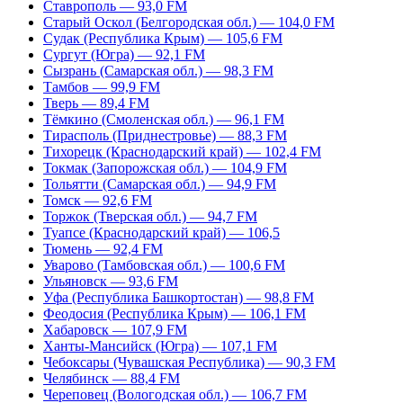
Ставрополь — 93,0 FM
Старый Оскол (Белгородская обл.) — 104,0 FM
Судак (Республика Крым) — 105,6 FM
Сургут (Югра) — 92,1 FM
Сызрань (Самарская обл.) — 98,3 FM
Тамбов — 99,9 FM
Тверь — 89,4 FM
Тёмкино (Смоленская обл.) — 96,1 FM
Тирасполь (Приднестровье) — 88,3 FM
Тихорецк (Краснодарский край) — 102,4 FM
Токмак (Запорожская обл.) — 104,9 FM
Тольятти (Самарская обл.) — 94,9 FM
Томск — 92,6 FM
Торжок (Тверская обл.) — 94,7 FM
Туапсе (Краснодарский край) — 106,5
Тюмень — 92,4 FM
Уварово (Тамбовская обл.) — 100,6 FM
Ульяновск — 93,6 FM
Уфа (Республика Башкортостан) — 98,8 FM
Феодосия (Республика Крым) — 106,1 FM
Хабаровск — 107,9 FM
Ханты-Мансийск (Югра) — 107,1 FM
Чебоксары (Чувашская Республика) — 90,3 FM
Челябинск — 88,4 FM
Череповец (Вологодская обл.) — 106,7 FM