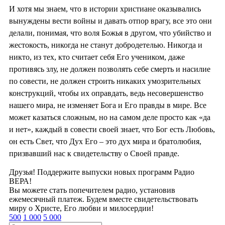
И хотя мы знаем, что в истории христиане оказывались
вынуждены вести войны и давать отпор врагу, все это они
делали, понимая, что воля Божья в другом, что убийство и
жестокость, никогда не станут добродетелью. Никогда и
никто, из тех, кто считает себя Его учеником, даже
противясь злу, не должен позволять себе смерть и насилие
по совести, не должен строить никаких умозрительных
конструкций, чтобы их оправдать, ведь несовершенство
нашего мира, не изменяет Бога и Его правды в мире. Все
может казаться сложным, но на самом деле просто как «да
и нет», каждый в совести своей знает, что Бог есть Любовь,
он есть Свет, что Дух Его – это дух мира и братолюбия,
призвавший нас к свидетельству о Своей правде.
Друзья! Поддержите выпуски новых программ Радио
ВЕРА!
Вы можете стать попечителем радио, установив
ежемесячный платеж. Будем вместе свидетельствовать
миру о Христе, Его любви и милосердии!
500
1 000
5 000