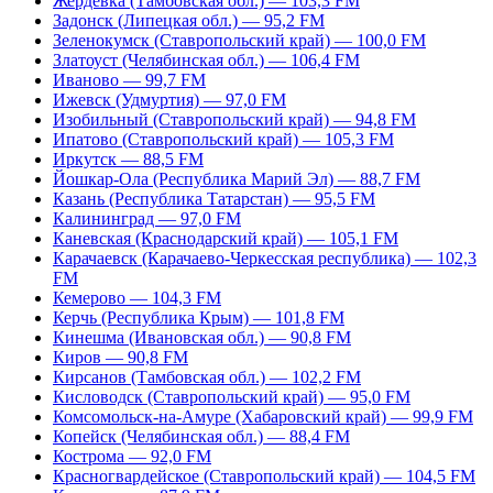
Жердевка (Тамбовская обл.) — 103,3 FM
Задонск (Липецкая обл.) — 95,2 FM
Зеленокумск (Ставропольский край) — 100,0 FM
Златоуст (Челябинская обл.) — 106,4 FM
Иваново — 99,7 FM
Ижевск (Удмуртия) — 97,0 FM
Изобильный (Ставропольский край) — 94,8 FM
Ипатово (Ставропольский край) — 105,3 FM
Иркутск — 88,5 FM
Йошкар-Ола (Республика Марий Эл) — 88,7 FM
Казань (Республика Татарстан) — 95,5 FM
Калининград — 97,0 FM
Каневская (Краснодарский край) — 105,1 FM
Карачаевск (Карачаево-Черкесская республика) — 102,3
FM
Кемерово — 104,3 FM
Керчь (Республика Крым) — 101,8 FM
Кинешма (Ивановская обл.) — 90,8 FM
Киров — 90,8 FM
Кирсанов (Тамбовская обл.) — 102,2 FM
Кисловодск (Ставропольский край) — 95,0 FM
Комсомольск-на-Амуре (Хабаровский край) — 99,9 FM
Копейск (Челябинская обл.) — 88,4 FM
Кострома — 92,0 FM
Красногвардейское (Ставропольский край) — 104,5 FM