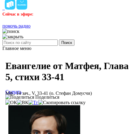
Сейчас в эфире:
помочь радио
Поиск
Главное меню
Евангелие от Матфея, Глава
5, стихи 33-41
Скачать
Мф., 14 зач., V, 33-41 (о. Стефан Домусчи)
Поделиться