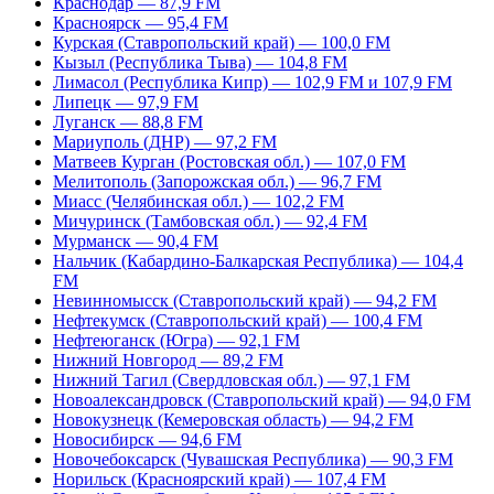
Краснодар — 87,9 FM
Красноярск — 95,4 FM
Курская (Ставропольский край) — 100,0 FM
Кызыл (Республика Тыва) — 104,8 FM
Лимасол (Республика Кипр) — 102,9 FM и 107,9 FM
Липецк — 97,9 FM
Луганск — 88,8 FM
Мариуполь (ДНР) — 97,2 FM
Матвеев Курган (Ростовская обл.) — 107,0 FM
Мелитополь (Запорожская обл.) — 96,7 FM
Миасс (Челябинская обл.) — 102,2 FM
Мичуринск (Тамбовская обл.) — 92,4 FM
Мурманск — 90,4 FM
Нальчик (Кабардино-Балкарская Республика) — 104,4
FM
Невинномысск (Ставропольский край) — 94,2 FM
Нефтекумск (Ставропольский край) — 100,4 FM
Нефтеюганск (Югра) — 92,1 FM
Нижний Новгород — 89,2 FM
Нижний Тагил (Свердловская обл.) — 97,1 FM
Новоалександровск (Ставропольский край) — 94,0 FM
Новокузнецк (Кемеровская область) — 94,2 FM
Новосибирск — 94,6 FM
Новочебоксарск (Чувашская Республика) — 90,3 FM
Норильск (Красноярский край) — 107,4 FM