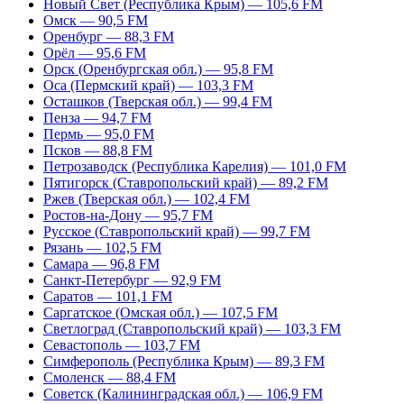
Новый Свет (Республика Крым) — 105,6 FM
Омск — 90,5 FM
Оренбург — 88,3 FM
Орёл — 95,6 FM
Орск (Оренбургская обл.) — 95,8 FM
Оса (Пермский край) — 103,3 FM
Осташков (Тверская обл.) — 99,4 FM
Пенза — 94,7 FM
Пермь — 95,0 FM
Псков — 88,8 FM
Петрозаводск (Республика Карелия) — 101,0 FM
Пятигорск (Ставропольский край) — 89,2 FM
Ржев (Тверская обл.) — 102,4 FM
Ростов-на-Дону — 95,7 FM
Русское (Ставропольский край) — 99,7 FM
Рязань — 102,5 FM
Самара — 96,8 FM
Санкт-Петербург — 92,9 FM
Саратов — 101,1 FM
Саргатское (Омская обл.) — 107,5 FM
Светлоград (Ставропольский край) — 103,3 FM
Севастополь — 103,7 FM
Симферополь (Республика Крым) — 89,3 FM
Смоленск — 88,4 FM
Советск (Калининградская обл.) — 106,9 FM