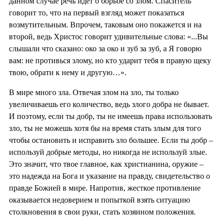
данном случае речь идёт о борьбе со злом. Спаситель
говорит то, что на первый взгляд может показаться
возмутительным. Впрочем, таковым оно покажется и на
второй, ведь Христос говорит удивительные слова: «...Вы
слышали что сказано: око за око и зуб за зуб, а Я говорю
вам: не противься злому, но кто ударит тебя в правую щеку
твою, обрати к нему и другую…».
В мире много зла. Отвечая злом на зло, ты только
увеличиваешь его количество, ведь злого добра не бывает.
И поэтому, если ты добр, ты не имеешь права использовать
зло, ты не можешь хотя бы на время стать злым для того
чтобы остановить и исправить зло большее. Если ты добр –
используй добрые методы, но никогда не используй злые.
Это значит, что твое главное, как христианина, оружие –
это надежда на Бога и указание на правду, свидетельство о
правде Божией в мире. Напротив, жесткое противление
оказывается недоверием и попыткой взять ситуацию
столкновения в свои руки, стать хозяином положения.