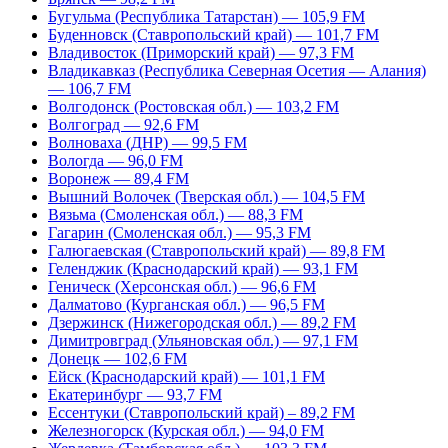
Бугульма (Республика Татарстан) — 105,9 FM
Буденновск (Ставропольский край) — 101,7 FM
Владивосток (Приморский край) — 97,3 FM
Владикавказ (Республика Северная Осетия — Алания)
— 106,7 FM
Волгодонск (Ростовская обл.) — 103,2 FM
Волгоград — 92,6 FM
Волноваха (ДНР) — 99,5 FM
Вологда — 96,0 FM
Воронеж — 89,4 FM
Вышний Волочек (Тверская обл.) — 104,5 FM
Вязьма (Смоленская обл.) — 88,3 FM
Гагарин (Смоленская обл.) — 95,3 FM
Галюгаевская (Ставропольский край) — 89,8 FM
Геленджик (Краснодарский край) — 93,1 FM
Геническ (Херсонская обл.) — 96,6 FM
Далматово (Курганская обл.) — 96,5 FM
Дзержинск (Нижегородская обл.) — 89,2 FM
Димитровград (Ульяновская обл.) — 97,1 FM
Донецк — 102,6 FM
Ейск (Краснодарский край) — 101,1 FM
Екатеринбург — 93,7 FM
Ессентуки (Ставропольский край) – 89,2 FM
Железногорск (Курская обл.) — 94,0 FM