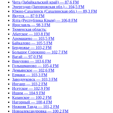
Чита (Забайкальский край) — 87,6 FM
Энергодар (Запорожская обл.) – 104,5 FM
Южно-Сахалинск (Сахалинская обл.) — 89,3 FM
Якутск — 87,9 FM
Ялта (Республика Крым) — 106,8 FM
Ярославль — 98,3 FM
Тюменская область:
Абатское — 103,8 FM
Аромашево — 103,5 FM
Байкалово — 105,5 FM
Бердюжье — 103,2 FM
Большое Сорокино — 102,7 FM
Вагай — 97,0 FM
Викулово — 103,6 FM
Голышманово — 105,4 FM
Демьянское — 102,6 FM
Ермаки — 103,3 FM
Заводоуковск — 103,3 FM
Ингаир — 103,2 FM
Исетское — 102,9 FM
Ишим — 104,9 FM
Казанское — 100,2 FM
Нагорный — 100,4 FM
Нижняя Тавда — 101,2 FM
Новоалександровка — 100,2 FM