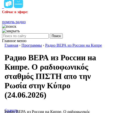
Сейчас в эфире:
помочь радио
Поиск
Главное меню
Главная
›
Программы
›
Радио ВЕРА из России на Кипре
Радио ВЕРА из России на
Кипре. Ο ραδιοφωνικός
σταθμός ΠΙΣΤΗ απο την
Ρωσία στην Κύπρο
(24.06.2026)
Скачать
Радио ВЕРА из России на Кипре. Ο ραδιοφωνικός