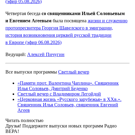
(эфир 05.08.2026)
Четвертая беседа
со священниками Ильей Соловьевым
и Евгением Агеевым
была посвящена
жизни и служению
протопресвитера Георгия Шавелского в эмиграции,
история возникновения церквей русской традиции
в Европе (эфир 06.08.2026)
Ведущий:
Алексей Пичугин
Все выпуски программы
Светлый вечер
«Памяти прот. Валентина Чаплина». Священник
Илья Соловьев, Дмитрий Беденко
Светлый вечер с Владимиром Легойдой
«Церковная жизнь «Русского зарубежья» в ХХв.».
Священник Илья Соловьев, священник Евгений
Агеев
Читать полностью
Друзья! Поддержите выпуски новых программ Радио
ВЕРА!