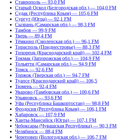
Ставрополь — 93,0 FM
Старый Оскол (Белгородская обл.) — 104,0 FM
Судак (Республика Крым) — 105,6 FM
Сургут (Югра) — 92,1 FM
Сызрань (Самарская обл.) — 98,3 FM
Тамбов — 99,9 FM
Тверь — 89,4 FM
Тёмкино (Смоленская обл.) — 96,1 FM
Тирасполь (Приднестровье) — 88,3 FM
Тихорецк (Краснодарский край) — 102,4 FM
Токмак (Запорожская обл.) — 104,9 FM
Тольятти (Самарская обл.) — 94,9 FM
Томск — 92,6 FM
Торжок (Тверская обл.) — 94,7 FM
Туапсе (Краснодарский край) — 106,5
Тюмень — 92,4 FM
Уварово (Тамбовская обл.) — 100,6 FM
Ульяновск — 93,6 FM
Уфа (Республика Башкортостан) — 98,8 FM
Феодосия (Республика Крым) — 106,1 FM
Хабаровск — 107,9 FM
Ханты-Мансийск (Югра) — 107,1 FM
Чебоксары (Чувашская Республика) — 90,3 FM
Челябинск — 88,4 FM
Череповец (Вологодская обл.) — 106,7 FM