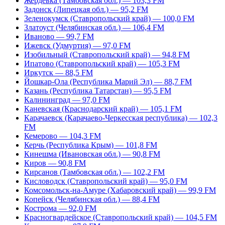
Жердевка (Тамбовская обл.) — 103,3 FM
Задонск (Липецкая обл.) — 95,2 FM
Зеленокумск (Ставропольский край) — 100,0 FM
Златоуст (Челябинская обл.) — 106,4 FM
Иваново — 99,7 FM
Ижевск (Удмуртия) — 97,0 FM
Изобильный (Ставропольский край) — 94,8 FM
Ипатово (Ставропольский край) — 105,3 FM
Иркутск — 88,5 FM
Йошкар-Ола (Республика Марий Эл) — 88,7 FM
Казань (Республика Татарстан) — 95,5 FM
Калининград — 97,0 FM
Каневская (Краснодарский край) — 105,1 FM
Карачаевск (Карачаево-Черкесская республика) — 102,3
FM
Кемерово — 104,3 FM
Керчь (Республика Крым) — 101,8 FM
Кинешма (Ивановская обл.) — 90,8 FM
Киров — 90,8 FM
Кирсанов (Тамбовская обл.) — 102,2 FM
Кисловодск (Ставропольский край) — 95,0 FM
Комсомольск-на-Амуре (Хабаровский край) — 99,9 FM
Копейск (Челябинская обл.) — 88,4 FM
Кострома — 92,0 FM
Красногвардейское (Ставропольский край) — 104,5 FM