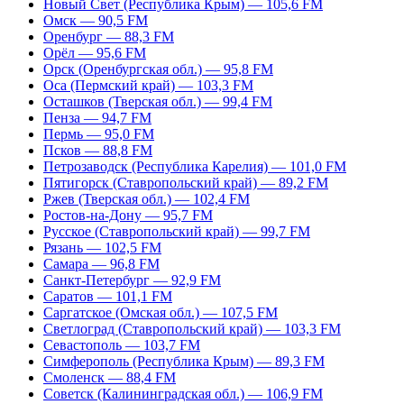
Новый Свет (Республика Крым) — 105,6 FM
Омск — 90,5 FM
Оренбург — 88,3 FM
Орёл — 95,6 FM
Орск (Оренбургская обл.) — 95,8 FM
Оса (Пермский край) — 103,3 FM
Осташков (Тверская обл.) — 99,4 FM
Пенза — 94,7 FM
Пермь — 95,0 FM
Псков — 88,8 FM
Петрозаводск (Республика Карелия) — 101,0 FM
Пятигорск (Ставропольский край) — 89,2 FM
Ржев (Тверская обл.) — 102,4 FM
Ростов-на-Дону — 95,7 FM
Русское (Ставропольский край) — 99,7 FM
Рязань — 102,5 FM
Самара — 96,8 FM
Санкт-Петербург — 92,9 FM
Саратов — 101,1 FM
Саргатское (Омская обл.) — 107,5 FM
Светлоград (Ставропольский край) — 103,3 FM
Севастополь — 103,7 FM
Симферополь (Республика Крым) — 89,3 FM
Смоленск — 88,4 FM
Советск (Калининградская обл.) — 106,9 FM