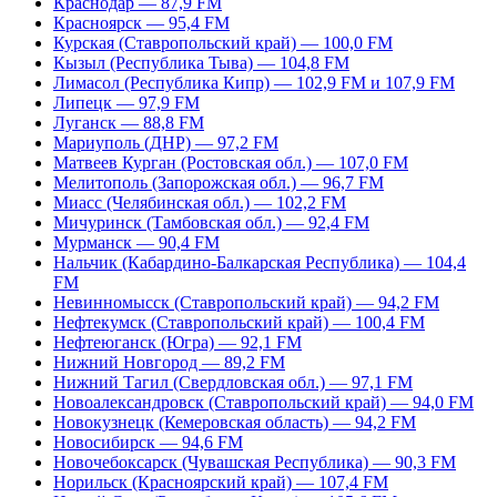
Краснодар — 87,9 FM
Красноярск — 95,4 FM
Курская (Ставропольский край) — 100,0 FM
Кызыл (Республика Тыва) — 104,8 FM
Лимасол (Республика Кипр) — 102,9 FM и 107,9 FM
Липецк — 97,9 FM
Луганск — 88,8 FM
Мариуполь (ДНР) — 97,2 FM
Матвеев Курган (Ростовская обл.) — 107,0 FM
Мелитополь (Запорожская обл.) — 96,7 FM
Миасс (Челябинская обл.) — 102,2 FM
Мичуринск (Тамбовская обл.) — 92,4 FM
Мурманск — 90,4 FM
Нальчик (Кабардино-Балкарская Республика) — 104,4
FM
Невинномысск (Ставропольский край) — 94,2 FM
Нефтекумск (Ставропольский край) — 100,4 FM
Нефтеюганск (Югра) — 92,1 FM
Нижний Новгород — 89,2 FM
Нижний Тагил (Свердловская обл.) — 97,1 FM
Новоалександровск (Ставропольский край) — 94,0 FM
Новокузнецк (Кемеровская область) — 94,2 FM
Новосибирск — 94,6 FM
Новочебоксарск (Чувашская Республика) — 90,3 FM
Норильск (Красноярский край) — 107,4 FM