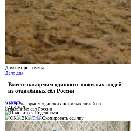
Другие программы
Дело дня
Вместе накормим одиноких пожилых людей
из отдалённых сёл России
Скачать
Вместе накормим одиноких пожилых людей из
07.08.2026
отдалённых сёл России
Поделиться