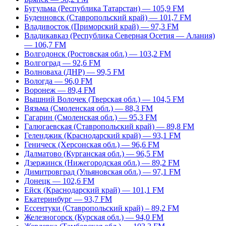
Бугульма (Республика Татарстан) — 105,9 FM
Буденновск (Ставропольский край) — 101,7 FM
Владивосток (Приморский край) — 97,3 FM
Владикавказ (Республика Северная Осетия — Алания)
— 106,7 FM
Волгодонск (Ростовская обл.) — 103,2 FM
Волгоград — 92,6 FM
Волноваха (ДНР) — 99,5 FM
Вологда — 96,0 FM
Воронеж — 89,4 FM
Вышний Волочек (Тверская обл.) — 104,5 FM
Вязьма (Смоленская обл.) — 88,3 FM
Гагарин (Смоленская обл.) — 95,3 FM
Галюгаевская (Ставропольский край) — 89,8 FM
Геленджик (Краснодарский край) — 93,1 FM
Геническ (Херсонская обл.) — 96,6 FM
Далматово (Курганская обл.) — 96,5 FM
Дзержинск (Нижегородская обл.) — 89,2 FM
Димитровград (Ульяновская обл.) — 97,1 FM
Донецк — 102,6 FM
Ейск (Краснодарский край) — 101,1 FM
Екатеринбург — 93,7 FM
Ессентуки (Ставропольский край) – 89,2 FM
Железногорск (Курская обл.) — 94,0 FM