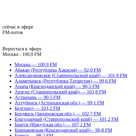
сейчас в эфире
FM-поток
Вернуться к эфиру
Москва - 100,9 FM
Москва — 100,9 FM
Абакан (Республика Хакасия) — 92,0 FM
Александровское (Ставропольский край) — 101,9 FM
Альметьевск (Республика Татарстан) — 99,6 FM
Анапа (Краснодарский край) — 90,5 FM
Арзгир (Ставропольский край) — 103,8 FM
Астрахань — 90,5 FM
Ахтубинск (Астраханская обл.) — 99,1 FM
Белгород — 103,2 FM
Бердянск (Запорожская обл.) — 102,7 FM
Благодарный (Ставропольский край) — 101,2 FM
Братск (Иркутская обл.) — 107,2 FM
Бриньковская (Краснодарский край) – 96,8 FM
Брянск — 98,2 FM