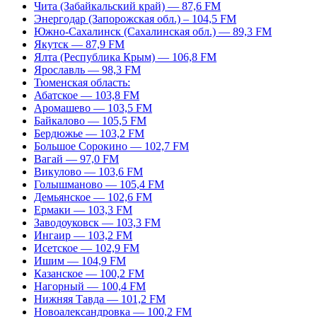
Чита (Забайкальский край) — 87,6 FM
Энергодар (Запорожская обл.) – 104,5 FM
Южно-Сахалинск (Сахалинская обл.) — 89,3 FM
Якутск — 87,9 FM
Ялта (Республика Крым) — 106,8 FM
Ярославль — 98,3 FM
Тюменская область:
Абатское — 103,8 FM
Аромашево — 103,5 FM
Байкалово — 105,5 FM
Бердюжье — 103,2 FM
Большое Сорокино — 102,7 FM
Вагай — 97,0 FM
Викулово — 103,6 FM
Голышманово — 105,4 FM
Демьянское — 102,6 FM
Ермаки — 103,3 FM
Заводоуковск — 103,3 FM
Ингаир — 103,2 FM
Исетское — 102,9 FM
Ишим — 104,9 FM
Казанское — 100,2 FM
Нагорный — 100,4 FM
Нижняя Тавда — 101,2 FM
Новоалександровка — 100,2 FM