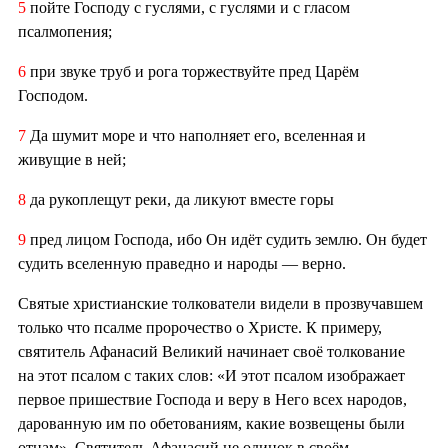
5
пойте Господу с гуслями, с гуслями и с гласом
псалмопения;
6
при звуке труб и рога торжествуйте пред Царём
Господом.
7
Да шумит море и что наполняет его, вселенная и
живущие в ней;
8
да рукоплещут реки, да ликуют вместе горы
9
пред лицом Господа, ибо Он идёт судить землю. Он будет
судить вселенную праведно и народы — верно.
Святые христианские толкователи видели в прозвучавшем
только что псалме пророчество о Христе. К примеру,
святитель Афанасий Великий начинает своё толкование
на этот псалом с таких слов: «И этот псалом изображает
первое пришествие Господа и веру в Него всех народов,
дарованную им по обетованиям, какие возвещены были
отцам». Святитель Афанасий не одинок в своём