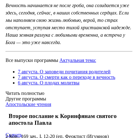
Вечность начинается не после гроба, она созидается уже
здесь, сегодня, сейчас, в наших собственных сердцах. Если
мы наполняем свою жизнь любовью, верой, то страх
отступает, уступая место тихой христианской надежде.
Наша земная разлука с любимыми временна, а встреча у
Бога — это уже навсегда.
Все выпуски программы
Актуальная тема:
7 августа. О заповеди почитания родителей
7 августа. О смерти как о переходе в вечность
6 августа. О плодах молитвы
Читать полностью
Другие программы
Апостольские чтения
Второе послание к Коринфянам святого
апостола Павла
Скачать
2 Кор., 169 зач., I, 12-20 (еп. Феоктист (Игумнов)