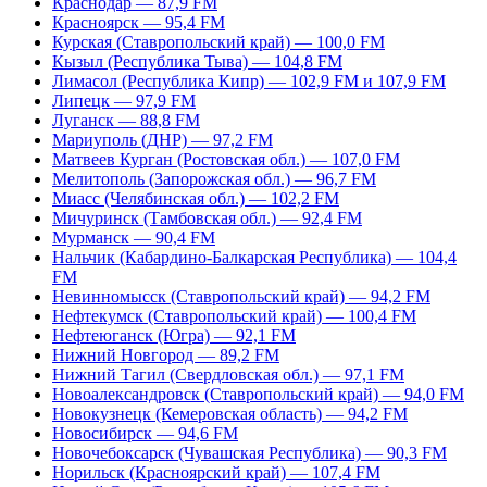
Краснодар — 87,9 FM
Красноярск — 95,4 FM
Курская (Ставропольский край) — 100,0 FM
Кызыл (Республика Тыва) — 104,8 FM
Лимасол (Республика Кипр) — 102,9 FM и 107,9 FM
Липецк — 97,9 FM
Луганск — 88,8 FM
Мариуполь (ДНР) — 97,2 FM
Матвеев Курган (Ростовская обл.) — 107,0 FM
Мелитополь (Запорожская обл.) — 96,7 FM
Миасс (Челябинская обл.) — 102,2 FM
Мичуринск (Тамбовская обл.) — 92,4 FM
Мурманск — 90,4 FM
Нальчик (Кабардино-Балкарская Республика) — 104,4
FM
Невинномысск (Ставропольский край) — 94,2 FM
Нефтекумск (Ставропольский край) — 100,4 FM
Нефтеюганск (Югра) — 92,1 FM
Нижний Новгород — 89,2 FM
Нижний Тагил (Свердловская обл.) — 97,1 FM
Новоалександровск (Ставропольский край) — 94,0 FM
Новокузнецк (Кемеровская область) — 94,2 FM
Новосибирск — 94,6 FM
Новочебоксарск (Чувашская Республика) — 90,3 FM
Норильск (Красноярский край) — 107,4 FM