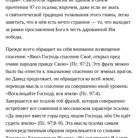
прочтении 97-го псалма; впрочем, даже если не знать
о святоотеческой традиции толкования этого гимна, легко
заметить, что в нём есть нечто странное — то, что выходит
за рамки прославления Бога в честь дарованной Им
победы.
Прежде всего обращает на себя внимание возвещение
спасения: «Явил Господь спасение Своё, открыл пред
очами народов правду Свою» (Пс. 97:2). Эту фразу можно
было бы отнести к локальному спасению от земных врагов,
но Давид продолжает, он обращается ко всей земле,
переводя мысль о спасении на совершенно иной уровень:
«Восклицайте Господу, вся земля» (Пс. 97:4).
Завершается же псалом той фразой, которая совершенно
истребляет все сомнения в мессианском характере псалма:
«Да ликуют вместе горы пред лицом Господа, ибо Он идёт
судить землю» (Пс. 97:8–9). Эта мысль псалма самым
непосредственным образом перекликается со словами
Христа из Евангелия от Иоанна: «На суд пришёл Я в мир