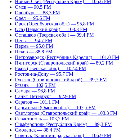
Новый Свет (Республика Крым) — 105,6 FM
Омск — 90,5 FM
Оренбург — 88,3 FM
Орёл — 95,6 FM
Орск (Оренбургская обл.) — 95,8 FM
Оса (Пермский край) — 103,3 FM
Осташков (Тверская обл.) — 99,4 FM
Пенза — 94,7 FM
Пермь — 95,0 FM
Псков — 88,8 FM
Петрозаводск (Республика Карелия) — 101,0 FM
Пятигорск (Ставропольский край) — 89,2 FM
Ржев (Тверская обл.) — 102,4 FM
Ростов-на-Дону — 95,7 FM
Русское (Ставропольский край) — 99,7 FM
Рязань — 102,5 FM
Самара — 96,8 FM
Санкт-Петербург — 92,9 FM
Саратов — 101,1 FM
Саргатское (Омская обл.) — 107,5 FM
Светлоград (Ставропольский край) — 103,3 FM
Севастополь — 103,7 FM
Симферополь (Республика Крым) — 89,3 FM
Смоленск — 88,4 FM
Советск (Калининградская обл.) — 106,9 FM