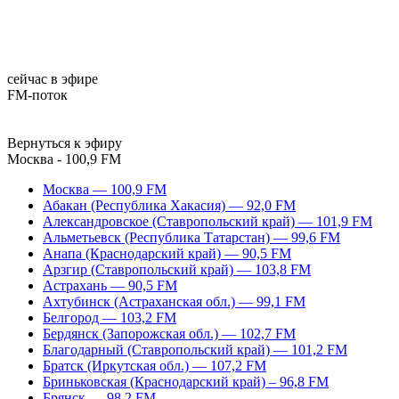
сейчас в эфире
FM-поток
Вернуться к эфиру
Москва - 100,9 FM
Москва — 100,9 FM
Абакан (Республика Хакасия) — 92,0 FM
Александровское (Ставропольский край) — 101,9 FM
Альметьевск (Республика Татарстан) — 99,6 FM
Анапа (Краснодарский край) — 90,5 FM
Арзгир (Ставропольский край) — 103,8 FM
Астрахань — 90,5 FM
Ахтубинск (Астраханская обл.) — 99,1 FM
Белгород — 103,2 FM
Бердянск (Запорожская обл.) — 102,7 FM
Благодарный (Ставропольский край) — 101,2 FM
Братск (Иркутская обл.) — 107,2 FM
Бриньковская (Краснодарский край) – 96,8 FM
Брянск — 98,2 FM