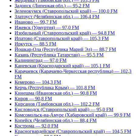
Жердевка (Тамбовская обл.) — 103,3 FM
Задонск (Липецкая обл.) — 95,2 FM
Зеленокумск (Ставропольский край) — 100,0 FM
Златоуст (Челябинская обл.) — 106,4 FM
Иваново — 99,7 FM
Ижевск (Удмуртия) — 97,0 FM
Изобильный (Ставропольский край) — 94,8 FM
Ипатово (Ставропольский край) — 105,3 FM
Иркутск — 88,5 FM
Йошкар-Ола (Республика Марий Эл) — 88,7 FM
Казань (Республика Татарстан) — 95,5 FM
Калининград — 97,0 FM
Каневская (Краснодарский край) — 105,1 FM
Карачаевск (Карачаево-Черкесская республика) — 102,3
FM
Кемерово — 104,3 FM
Керчь (Республика Крым) — 101,8 FM
Кинешма (Ивановская обл.) — 90,8 FM
Киров — 90,8 FM
Кирсанов (Тамбовская обл.) — 102,2 FM
Кисловодск (Ставропольский край) — 95,0 FM
Комсомольск-на-Амуре (Хабаровский край) — 99,9 FM
Копейск (Челябинская обл.) — 88,4 FM
Кострома — 92,0 FM
Красногвардейское (Ставропольский край) — 104,5 FM