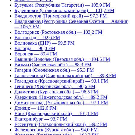
Бугульма (Республика Татарстан) — 105,9 FM
Буденновск (Ставропольский край) — 101,7 FM
Владивосток (Приморский край) — 97,3 FM
Владикавказ (Республика Северная Осетия — Алания)
— 106,7 FM
Волгодонск (Ростовская обл.) — 103,2 FM
Волгоград — 92,6 FM
Волноваха (ДНР) — 99,5 FM
Вологда — 96,0 FM
Воронеж — 89,4 FM
Вышний Волочек (Тверская обл.) — 104,5 FM
Вязьма (Смоленская обл.) — 88,3 FM
Гагарин (Смоленская обл.) — 95,3 FM
Галюгаевская (Ставропольский край) — 89,8 FM
Геленджик (Краснодарский край) — 93,1 FM
Геническ (Херсонская обл.) — 96,6 FM
Далматово (Курганская обл.) — 96,5 FM
Дзержинск (Нижегородская обл.) — 89,2 FM
Димитровград (Ульяновская обл.) — 97,1 FM
Донецк — 102,6 FM
Ейск (Краснодарский край) — 101,1 FM
Екатеринбург — 93,7 FM
Ессентуки (Ставропольский край) – 89,2 FM
Железногорск (Курская обл.) — 94,0 FM