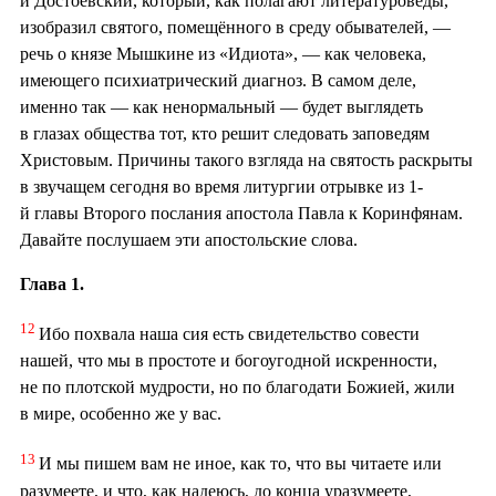
и Достоевский, который, как полагают литературоведы,
изобразил святого, помещённого в среду обывателей, —
речь о князе Мышкине из «Идиота», — как человека,
имеющего психиатрический диагноз. В самом деле,
именно так — как ненормальный — будет выглядеть
в глазах общества тот, кто решит следовать заповедям
Христовым. Причины такого взгляда на святость раскрыты
в звучащем сегодня во время литургии отрывке из 1-
й главы Второго послания апостола Павла к Коринфянам.
Давайте послушаем эти апостольские слова.
Глава 1.
12
Ибо похвала наша сия есть свидетельство совести
нашей, что мы в простоте и богоугодной искренности,
не по плотской мудрости, но по благодати Божией, жили
в мире, особенно же у вас.
13
И мы пишем вам не иное, как то, что вы читаете или
разумеете, и что, как надеюсь, до конца уразумеете,