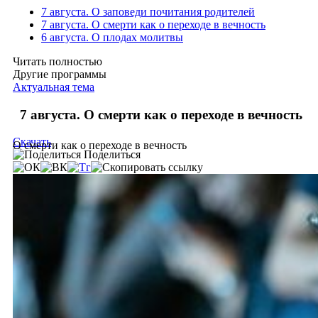
7 августа. О заповеди почитания родителей
7 августа. О смерти как о переходе в вечность
6 августа. О плодах молитвы
Читать полностью
Другие программы
Актуальная тема
7 августа. О смерти как о переходе в вечность
Скачать
О смерти как о переходе в вечность
Поделиться