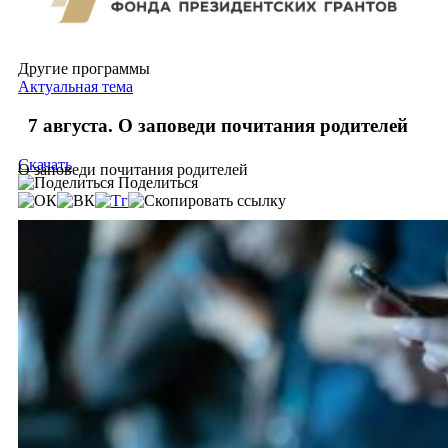
Другие программы
Актуальная тема
7 августа. О заповеди почитания родителей
Скачать
О заповеди почитания родителей
Поделиться