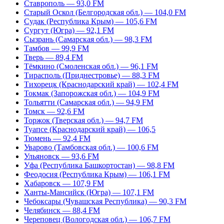
Ставрополь — 93,0 FM
Старый Оскол (Белгородская обл.) — 104,0 FM
Судак (Республика Крым) — 105,6 FM
Сургут (Югра) — 92,1 FM
Сызрань (Самарская обл.) — 98,3 FM
Тамбов — 99,9 FM
Тверь — 89,4 FM
Тёмкино (Смоленская обл.) — 96,1 FM
Тирасполь (Приднестровье) — 88,3 FM
Тихорецк (Краснодарский край) — 102,4 FM
Токмак (Запорожская обл.) — 104,9 FM
Тольятти (Самарская обл.) — 94,9 FM
Томск — 92,6 FM
Торжок (Тверская обл.) — 94,7 FM
Туапсе (Краснодарский край) — 106,5
Тюмень — 92,4 FM
Уварово (Тамбовская обл.) — 100,6 FM
Ульяновск — 93,6 FM
Уфа (Республика Башкортостан) — 98,8 FM
Феодосия (Республика Крым) — 106,1 FM
Хабаровск — 107,9 FM
Ханты-Мансийск (Югра) — 107,1 FM
Чебоксары (Чувашская Республика) — 90,3 FM
Челябинск — 88,4 FM
Череповец (Вологодская обл.) — 106,7 FM