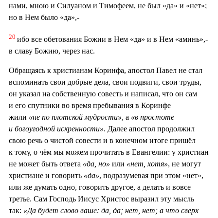
нами, мною и Силуаном и Тимофеем, не был «да» и «нет»;
но в Нем было «да»,-
20
ибо все обетования Божии в Нем «да» и в Нем «аминь»,-
в славу Божию, через нас.
Обращаясь к христианам Коринфа, апостол Павел не стал
вспоминать свои добрые дела, свои подвиги, свои труды,
он указал на собственную совесть и написал, что он сам
и его спутники во время пребывания в Коринфе
жили
«не по плотской мудрости»
, а
«в простоте
и богоугодной искренности»
. Далее апостол продолжил
свою речь о чистой совести и в конечном итоге пришёл
к тому, о чём мы можем прочитать в Евангелии: у христиан
не может быть ответа
«да, но»
или
«нет, хотя»
, не могут
христиане и говорить
«да»
, подразумевая при этом «нет»,
или же думать одно, говорить другое, а делать и вовсе
третье. Сам Господь Иисус Христос выразил эту мысль
так:
«Да будет слово ваше: да, да; нет, нет; а что сверх