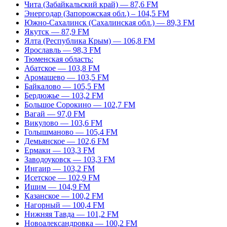
Чита (Забайкальский край) — 87,6 FM
Энергодар (Запорожская обл.) – 104,5 FM
Южно-Сахалинск (Сахалинская обл.) — 89,3 FM
Якутск — 87,9 FM
Ялта (Республика Крым) — 106,8 FM
Ярославль — 98,3 FM
Тюменская область:
Абатское — 103,8 FM
Аромашево — 103,5 FM
Байкалово — 105,5 FM
Бердюжье — 103,2 FM
Большое Сорокино — 102,7 FM
Вагай — 97,0 FM
Викулово — 103,6 FM
Голышманово — 105,4 FM
Демьянское — 102,6 FM
Ермаки — 103,3 FM
Заводоуковск — 103,3 FM
Ингаир — 103,2 FM
Исетское — 102,9 FM
Ишим — 104,9 FM
Казанское — 100,2 FM
Нагорный — 100,4 FM
Нижняя Тавда — 101,2 FM
Новоалександровка — 100,2 FM