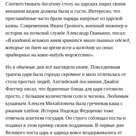
Соответствовать богатому столу на царских пирах своим
внешним видом должны были и гости. Интересно, что
приглашённые часто брали наряды напрокат из царской
казны. Современник Ивана Грозного, военный инженер и
историк на польской службе Александр Гваньини, писал:
«В кладовой великого князя хранится много пышных одежд,
которые он дает на время всем и каждому из своих
придворных на какое-нибудь торжество»
.
Но в обычные дни всё выглядело иначе. Повседневная
трапеза царя была гораздо скромнее и мало отличалась от
стола простых людей. Английский посланник Джайлс
Флетчер писал, что будничные блюда для царя готовили
просто, с большим количеством соли и чеснока. Любимым
кушаньем Алексея Михайловича была гречневая каша с
ржаным хлебом. Историк Надежда Федоренко тоже
отмечала аскетизм государя. Он строго соблюдал посты и
подавал в этом пример своим подданным. В первые дни
Великого поста царь и царица вовсе воздерживались от