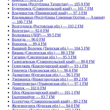
Бугульма (Республика Татарстан) — 105,9 FM
Буденновск (Ставропольский край) — 101,7 FM
Владивосток (Приморский край) — 97,3 FM
Владикавказ (Республика Северная Осетия — Алания)
— 106,7 FM
Волгодонск (Ростовская обл.) — 103,2 FM
Волгоград — 92,6 FM
Волноваха (ДНР) — 99,5 FM
Вологда — 96,0 FM
Воронеж — 89,4 FM
Вышний Волочек (Тверская обл.) — 104,5 FM
Вязьма (Смоленская обл.) — 88,3 FM
Гагарин (Смоленская обл.) — 95,3 FM
Галюгаевская (Ставропольский край) — 89,8 FM
Геленджик (Краснодарский край) — 93,1 FM
Геническ (Херсонская обл.) — 96,6 FM
Далматово (Курганская обл.) — 96,5 FM
Дзержинск (Нижегородская обл.) — 89,2 FM
Димитровград (Ульяновская обл.) — 97,1 FM
Донецк — 102,6 FM
Ейск (Краснодарский край) — 101,1 FM
Екатеринбург — 93,7 FM
Ессентуки (Ставропольский край) – 89,2 FM
Железногорск (Курская обл.) — 94,0 FM