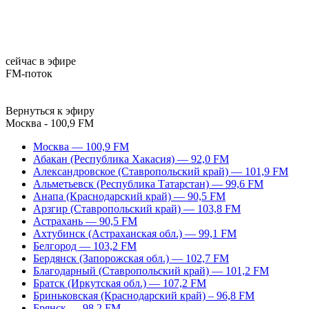
сейчас в эфире
FM-поток
Вернуться к эфиру
Москва - 100,9 FM
Москва — 100,9 FM
Абакан (Республика Хакасия) — 92,0 FM
Александровское (Ставропольский край) — 101,9 FM
Альметьевск (Республика Татарстан) — 99,6 FM
Анапа (Краснодарский край) — 90,5 FM
Арзгир (Ставропольский край) — 103,8 FM
Астрахань — 90,5 FM
Ахтубинск (Астраханская обл.) — 99,1 FM
Белгород — 103,2 FM
Бердянск (Запорожская обл.) — 102,7 FM
Благодарный (Ставропольский край) — 101,2 FM
Братск (Иркутская обл.) — 107,2 FM
Бриньковская (Краснодарский край) – 96,8 FM
Брянск — 98,2 FM