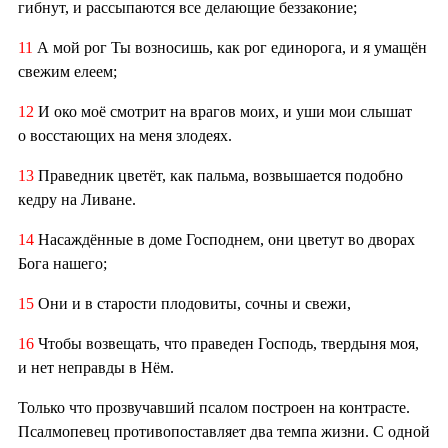
гибнут, и рассыпаются все делающие беззаконие;
11
А мой рог Ты возносишь, как рог единорога, и я умащён
свежим елеем;
12
И око моё смотрит на врагов моих, и уши мои слышат
о восстающих на меня злодеях.
13
Праведник цветёт, как пальма, возвышается подобно
кедру на Ливане.
14
Насаждённые в доме Господнем, они цветут во дворах
Бога нашего;
15
Они и в старости плодовиты, сочны и свежи,
16
Чтобы возвещать, что праведен Господь, твердыня моя,
и нет неправды в Нём.
Только что прозвучавший псалом построен на контрасте.
Псалмопевец противопоставляет два темпа жизни. С одной