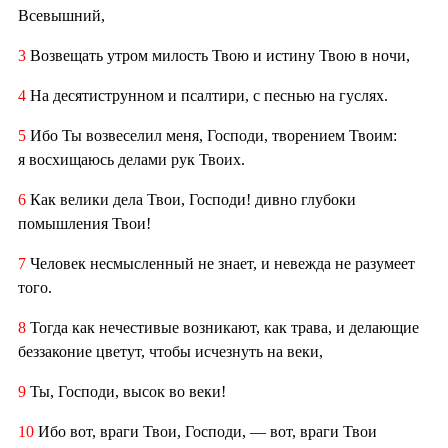
Всевышний,
3
Возвещать утром милость Твою и истину Твою в ночи,
4
На десятиструнном и псалтири, с песнью на гуслях.
5
Ибо Ты возвеселил меня, Господи, творением Твоим:
я восхищаюсь делами рук Твоих.
6
Как велики дела Твои, Господи! дивно глубоки
помышления Твои!
7
Человек несмысленный не знает, и невежда не разумеет
того.
8
Тогда как нечестивые возникают, как трава, и делающие
беззаконие цветут, чтобы исчезнуть на веки,
9
Ты, Господи, высок во веки!
10
Ибо вот, враги Твои, Господи, — вот, враги Твои