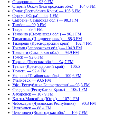
Ставрополь — 93,0 FM
Старый Оскол (Белгородская обл.) — 104,0 FM
Судак (Республика Крым) — 105,6 FM
Сургут (Югра) — 92,1 FM
Сызрань (Самарская обл.) — 98,3 FM
Тамбов — 99,9 FM
Тверь — 89,4 FM
Тёмкино (Смоленская обл.) — 96,1 FM
Тирасполь (Приднестровье) — 88,3 FM
Тихорецк (Краснодарский край) — 102,4 FM
Токмак (Запорожская обл.) — 104,9 FM
Тольятти (Самарская обл.) — 94,9 FM
Томск — 92,6 FM
Торжок (Тверская обл.) — 94,7 FM
Туапсе (Краснодарский край) — 106,5
Тюмень — 92,4 FM
Уварово (Тамбовская обл.) — 100,6 FM
Ульяновск — 93,6 FM
Уфа (Республика Башкортостан) — 98,8 FM
Феодосия (Республика Крым) — 106,1 FM
Хабаровск — 107,9 FM
Ханты-Мансийск (Югра) — 107,1 FM
Чебоксары (Чувашская Республика) — 90,3 FM
Челябинск — 88,4 FM
Череповец (Вологодская обл.) — 106,7 FM