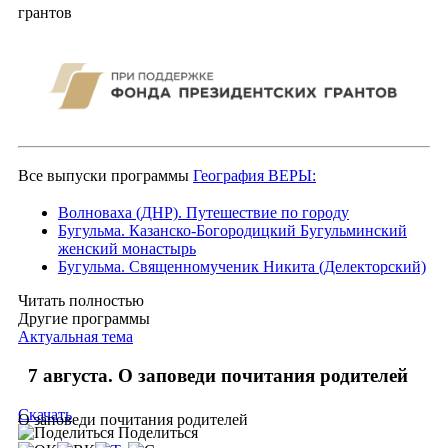
грантов
Все выпуски программы
География ВЕРЫ:
Волноваха (ДНР). Путешествие по городу
Бугульма. Казанско-Богородицкий Бугульминский
женский монастырь
Бугульма. Священномученик Никита (Делекторский)
Читать полностью
Другие программы
Актуальная тема
7 августа. О заповеди почитания родителей
Скачать
О заповеди почитания родителей
Поделиться