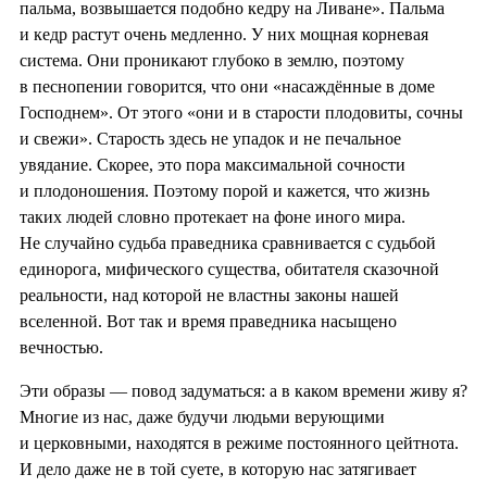
пальма, возвышается подобно кедру на Ливане». Пальма
и кедр растут очень медленно. У них мощная корневая
система. Они проникают глубоко в землю, поэтому
в песнопении говорится, что они «насаждённые в доме
Господнем». От этого «они и в старости плодовиты, сочны
и свежи». Старость здесь не упадок и не печальное
увядание. Скорее, это пора максимальной сочности
и плодоношения. Поэтому порой и кажется, что жизнь
таких людей словно протекает на фоне иного мира.
Не случайно судьба праведника сравнивается с судьбой
единорога, мифического существа, обитателя сказочной
реальности, над которой не властны законы нашей
вселенной. Вот так и время праведника насыщено
вечностью.
Эти образы — повод задуматься: а в каком времени живу я?
Многие из нас, даже будучи людьми верующими
и церковными, находятся в режиме постоянного цейтнота.
И дело даже не в той суете, в которую нас затягивает