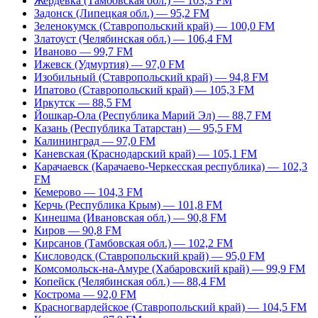
Жердевка (Тамбовская обл.) — 103,3 FM
Задонск (Липецкая обл.) — 95,2 FM
Зеленокумск (Ставропольский край) — 100,0 FM
Златоуст (Челябинская обл.) — 106,4 FM
Иваново — 99,7 FM
Ижевск (Удмуртия) — 97,0 FM
Изобильный (Ставропольский край) — 94,8 FM
Ипатово (Ставропольский край) — 105,3 FM
Иркутск — 88,5 FM
Йошкар-Ола (Республика Марий Эл) — 88,7 FM
Казань (Республика Татарстан) — 95,5 FM
Калининград — 97,0 FM
Каневская (Краснодарский край) — 105,1 FM
Карачаевск (Карачаево-Черкесская республика) — 102,3
FM
Кемерово — 104,3 FM
Керчь (Республика Крым) — 101,8 FM
Кинешма (Ивановская обл.) — 90,8 FM
Киров — 90,8 FM
Кирсанов (Тамбовская обл.) — 102,2 FM
Кисловодск (Ставропольский край) — 95,0 FM
Комсомольск-на-Амуре (Хабаровский край) — 99,9 FM
Копейск (Челябинская обл.) — 88,4 FM
Кострома — 92,0 FM
Красногвардейское (Ставропольский край) — 104,5 FM