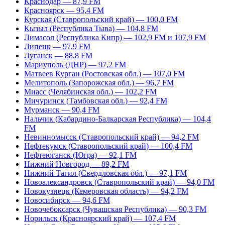
Краснодар — 87,9 FM
Красноярск — 95,4 FM
Курская (Ставропольский край) — 100,0 FM
Кызыл (Республика Тыва) — 104,8 FM
Лимасол (Республика Кипр) — 102,9 FM и 107,9 FM
Липецк — 97,9 FM
Луганск — 88,8 FM
Мариуполь (ДНР) — 97,2 FM
Матвеев Курган (Ростовская обл.) — 107,0 FM
Мелитополь (Запорожская обл.) — 96,7 FM
Миасс (Челябинская обл.) — 102,2 FM
Мичуринск (Тамбовская обл.) — 92,4 FM
Мурманск — 90,4 FM
Нальчик (Кабардино-Балкарская Республика) — 104,4
FM
Невинномысск (Ставропольский край) — 94,2 FM
Нефтекумск (Ставропольский край) — 100,4 FM
Нефтеюганск (Югра) — 92,1 FM
Нижний Новгород — 89,2 FM
Нижний Тагил (Свердловская обл.) — 97,1 FM
Новоалександровск (Ставропольский край) — 94,0 FM
Новокузнецк (Кемеровская область) — 94,2 FM
Новосибирск — 94,6 FM
Новочебоксарск (Чувашская Республика) — 90,3 FM
Норильск (Красноярский край) — 107,4 FM