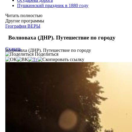
Осударева дорога
Пушкинский праздник в 1880 году
Читать полностью
Другие программы
География ВЕРЫ
Волноваха (ДНР). Путешествие по городу
Скачать
Волноваха (ДНР). Путешествие по городу
Поделиться