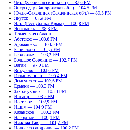
Чита (Забайкальский край) — 87,6 FM
Энергодар (Запорожская обл.) – 104,5 FM
Южно-Сахалинск (Сахалинская обл.) — 89,3 FM
Якутск — 87,9 FM
Ялта (Республика Крым) — 106,8 FM
Ярославль — 98,3 FM
Тюменская область:
Абатское — 103,8 FM
Аромашево — 103,5 FM
Байкалово — 105,5 FM
Бердюжье — 103,2 FM
Большое Сорокино — 102,7 FM
Вагай — 97,0 FM
Викулово — 103,6 FM
Голышманово — 105,4 FM
Демьянское — 102,6 FM
Ермаки — 103,3 FM
Заводоуковск — 103,3 FM
Ингаир — 103,2 FM
Исетское — 102,9 FM
Ишим — 104,9 FM
Казанское — 100,2 FM
Нагорный — 100,4 FM
Нижняя Тавда — 101,2 FM
Новоалександровка — 100,2 FM