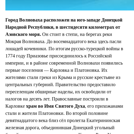
Город Волноваха расположен на юго-западе Донецкой
Народной Республики, в шестидесяти километрах от
Азовского моря.
Он стоит в степи, на берегах реки
Мокрая Волноваха. До восемнадцатого века здесь пасли
лошадей кочевники. По итогам русско-турецкой войны в
1774 году Приазовье присоединилось к Российской
империи, и в районе современной Волновахи появились
первые поселения — Карловка и Платоновка. Их
жителями стали греки из Крыма и русские крестьяне из
центральных губерний. Правительство предоставило
переселенцам обширные наделы, их освободили от
налогов на десять лет. Православные построили в
Карловке
храм во
Имя Святого Духа
, его прихожанами
стали и жители Платоновки. Во второй половине
девятнадцатого века близ сёл пролегла Екатерининская
железная дорога, объединившая Донецкий угольный