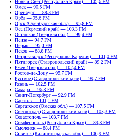
Новый Свет (Республика Крым) — 105,6 FM
Омск — 90,5 FM
Оренбург — 88,3 FM
Орёл — 95,6 FM
Орск (Оренбургская обл.) — 95,8 FM
Оса (Пермский край) — 103,3 FM
Осташков (Тверская обл.) — 99,4 FM
Пенза — 94,7 FM
Пермь — 95,0 FM
Псков — 88,8 FM
Петрозаводск (Республика Карелия) — 101,0 FM
Пятигорск (Ставропольский край) — 89,2 FM
Ржев (Тверская обл.) — 102,4 FM
Ростов-на-Дону — 95,7 FM
Русское (Ставропольский край) — 99,7 FM
Рязань — 102,5 FM
Самара — 96,8 FM
Санкт-Петербург — 92,9 FM
Саратов — 101,1 FM
Саргатское (Омская обл.) — 107,5 FM
Светлоград (Ставропольский край) — 103,3 FM
Севастополь — 103,7 FM
Симферополь (Республика Крым) — 89,3 FM
Смоленск — 88,4 FM
Советск (Калининградская обл.) — 106,9 FM