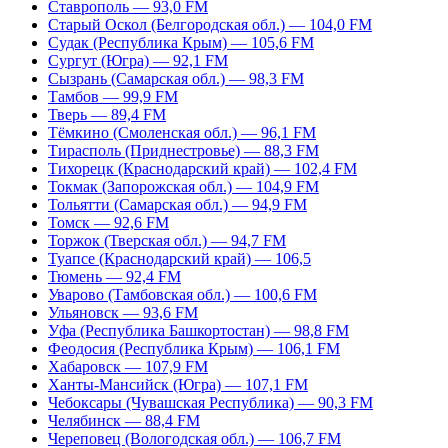
Ставрополь — 93,0 FM
Старый Оскол (Белгородская обл.) — 104,0 FM
Судак (Республика Крым) — 105,6 FM
Сургут (Югра) — 92,1 FM
Сызрань (Самарская обл.) — 98,3 FM
Тамбов — 99,9 FM
Тверь — 89,4 FM
Тёмкино (Смоленская обл.) — 96,1 FM
Тирасполь (Приднестровье) — 88,3 FM
Тихорецк (Краснодарский край) — 102,4 FM
Токмак (Запорожская обл.) — 104,9 FM
Тольятти (Самарская обл.) — 94,9 FM
Томск — 92,6 FM
Торжок (Тверская обл.) — 94,7 FM
Туапсе (Краснодарский край) — 106,5
Тюмень — 92,4 FM
Уварово (Тамбовская обл.) — 100,6 FM
Ульяновск — 93,6 FM
Уфа (Республика Башкортостан) — 98,8 FM
Феодосия (Республика Крым) — 106,1 FM
Хабаровск — 107,9 FM
Ханты-Мансийск (Югра) — 107,1 FM
Чебоксары (Чувашская Республика) — 90,3 FM
Челябинск — 88,4 FM
Череповец (Вологодская обл.) — 106,7 FM