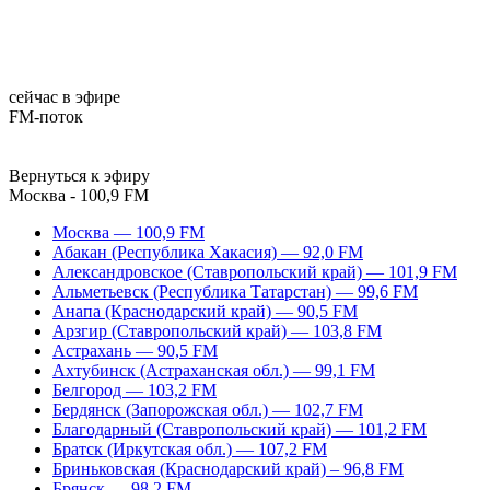
сейчас в эфире
FM-поток
Вернуться к эфиру
Москва - 100,9 FM
Москва — 100,9 FM
Абакан (Республика Хакасия) — 92,0 FM
Александровское (Ставропольский край) — 101,9 FM
Альметьевск (Республика Татарстан) — 99,6 FM
Анапа (Краснодарский край) — 90,5 FM
Арзгир (Ставропольский край) — 103,8 FM
Астрахань — 90,5 FM
Ахтубинск (Астраханская обл.) — 99,1 FM
Белгород — 103,2 FM
Бердянск (Запорожская обл.) — 102,7 FM
Благодарный (Ставропольский край) — 101,2 FM
Братск (Иркутская обл.) — 107,2 FM
Бриньковская (Краснодарский край) – 96,8 FM
Брянск — 98,2 FM