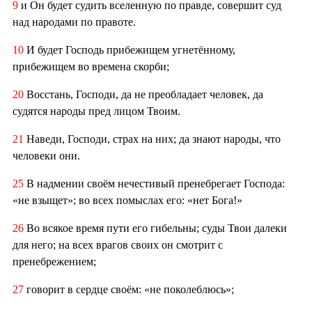
9
и Он будет судить вселенную по правде, совершит суд
над народами по правоте.
10
И будет Господь прибежищем угнетённому,
прибежищем во времена скорби;
20
Восстань, Господи, да не преобладает человек, да
судятся народы пред лицом Твоим.
21
Наведи, Господи, страх на них; да знают народы, что
человеки они.
25
В надмении своём нечестивый пренебрегает Господа:
«не взыщет»; во всех помыслах его: «нет Бога!»
26
Во всякое время пути его гибельны; суды Твои далеки
для него; на всех врагов своих он смотрит с
пренебрежением;
27
говорит в сердце своём: «не поколеблюсь»;