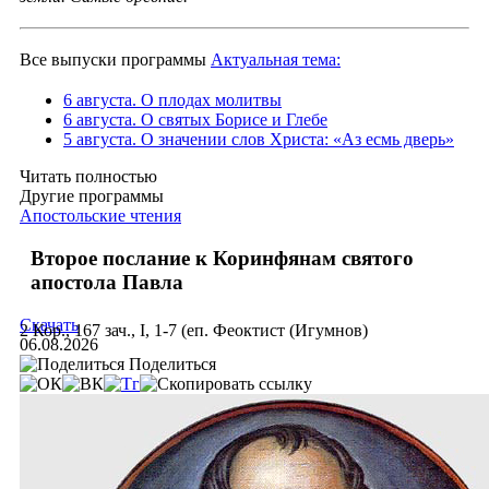
Все выпуски программы
Актуальная тема:
6 августа. О плодах молитвы
6 августа. О святых Борисе и Глебе
5 августа. О значении слов Христа: «Аз есмь дверь»
Читать полностью
Другие программы
Апостольские чтения
Второе послание к Коринфянам святого
апостола Павла
Скачать
2 Кор., 167 зач., I, 1-7 (еп. Феоктист (Игумнов)
06.08.2026
Поделиться