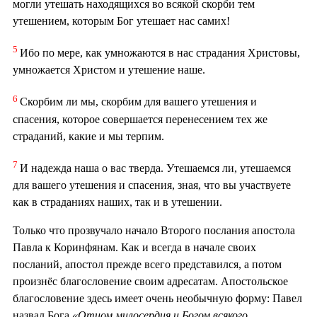
могли утешать находящихся во всякой скорби тем
утешением, которым Бог утешает нас самих!
5
Ибо по мере, как умножаются в нас страдания Христовы,
умножается Христом и утешение наше.
6
Скорбим ли мы, скорбим для вашего утешения и
спасения, которое совершается перенесением тех же
страданий, какие и мы терпим.
7
И надежда наша о вас тверда. Утешаемся ли, утешаемся
для вашего утешения и спасения, зная, что вы участвуете
как в страданиях наших, так и в утешении.
Только что прозвучало начало Второго послания апостола
Павла к Коринфянам. Как и всегда в начале своих
посланий, апостол прежде всего представился, а потом
произнёс благословение своим адресатам. Апостольское
благословение здесь имеет очень необычную форму: Павел
назвал Бога
«Отцом милосердия и Богом всякого