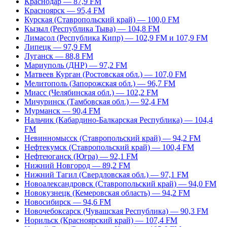
Краснодар — 87,9 FM
Красноярск — 95,4 FM
Курская (Ставропольский край) — 100,0 FM
Кызыл (Республика Тыва) — 104,8 FM
Лимасол (Республика Кипр) — 102,9 FM и 107,9 FM
Липецк — 97,9 FM
Луганск — 88,8 FM
Мариуполь (ДНР) — 97,2 FM
Матвеев Курган (Ростовская обл.) — 107,0 FM
Мелитополь (Запорожская обл.) — 96,7 FM
Миасс (Челябинская обл.) — 102,2 FM
Мичуринск (Тамбовская обл.) — 92,4 FM
Мурманск — 90,4 FM
Нальчик (Кабардино-Балкарская Республика) — 104,4
FM
Невинномысск (Ставропольский край) — 94,2 FM
Нефтекумск (Ставропольский край) — 100,4 FM
Нефтеюганск (Югра) — 92,1 FM
Нижний Новгород — 89,2 FM
Нижний Тагил (Свердловская обл.) — 97,1 FM
Новоалександровск (Ставропольский край) — 94,0 FM
Новокузнецк (Кемеровская область) — 94,2 FM
Новосибирск — 94,6 FM
Новочебоксарск (Чувашская Республика) — 90,3 FM
Норильск (Красноярский край) — 107,4 FM