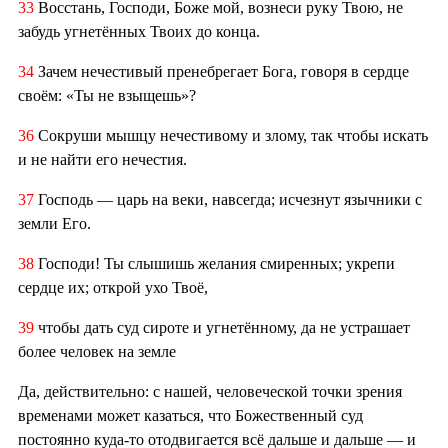
33
Восстань, Господи, Боже мой, вознеси руку Твою, не
забудь угнетённых Твоих до конца.
34
Зачем нечестивый пренебрегает Бога, говоря в сердце
своём: «Ты не взыщешь»?
36
Сокруши мышцу нечестивому и злому, так чтобы искать
и не найти его нечестия.
37
Господь — царь на веки, навсегда; исчезнут язычники с
земли Его.
38
Господи! Ты слышишь желания смиренных; укрепи
сердце их; открой ухо Твоё,
39
чтобы дать суд сироте и угнетённому, да не устрашает
более человек на земле
Да, действительно: с нашей, человеческой точки зрения
временами может казаться, что Божественный суд
постоянно куда-то отодвигается всё дальше и дальше — и