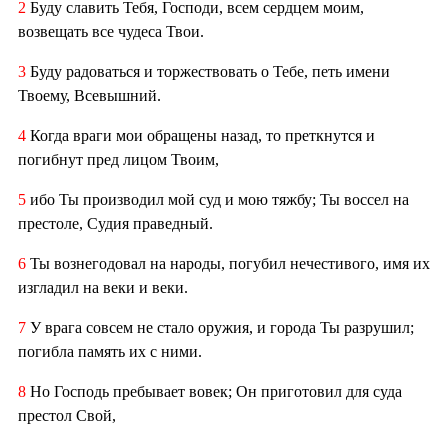
2
Буду славить Тебя, Господи, всем сердцем моим,
возвещать все чудеса Твои.
3
Буду радоваться и торжествовать о Тебе, петь имени
Твоему, Всевышний.
4
Когда враги мои обращены назад, то преткнутся и
погибнут пред лицом Твоим,
5
ибо Ты производил мой суд и мою тяжбу; Ты воссел на
престоле, Судия праведный.
6
Ты вознегодовал на народы, погубил нечестивого, имя их
изгладил на веки и веки.
7
У врага совсем не стало оружия, и города Ты разрушил;
погибла память их с ними.
8
Но Господь пребывает вовек; Он приготовил для суда
престол Свой,