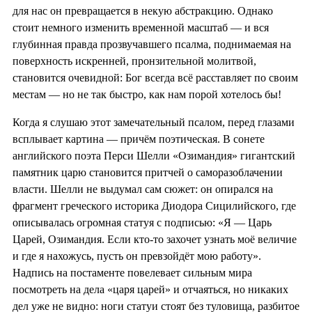
для нас он превращается в некую абстракцию. Однако
стоит немного изменить временной масштаб — и вся
глубинная правда прозвучавшего псалма, поднимаемая на
поверхность искренней, пронзительной молитвой,
становится очевидной: Бог всегда всё расставляет по своим
местам — но не так быстро, как нам порой хотелось бы!
Когда я слушаю этот замечательный псалом, перед глазами
всплывает картина — причём поэтическая. В сонете
английского поэта Перси Шелли «Озимандия» гигантский
памятник царю становится притчей о саморазоблачении
власти. Шелли не выдумал сам сюжет: он опирался на
фрагмент греческого историка Диодора Сицилийского, где
описывалась огромная статуя с подписью: «Я — Царь
Царей, Озимандия. Если кто-то захочет узнать моё величие
и где я нахожусь, пусть он превзойдёт мою работу».
Надпись на постаменте повелевает сильным мира
посмотреть на дела «царя царей» и отчаяться, но никаких
дел уже не видно: ноги статуи стоят без туловища, разбитое