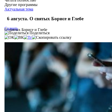
Читать полностью
Другие программы
Актуальная тема
6 августа. О святых Борисе и Глебе
Скачать
О святых Борисе и Глебе
Поделиться