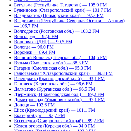
Бугульма (Республика Татарстан) — 105,9 FM
Буденновск (Ставропольский край) — 101,7 FM
Владивосток (Приморский край) — 97,3 FM
Владикавказ (Республика Северная Осетия — Алания)
— 106,7 FM
Волгодонск (Ростовская обл.) — 103,2 FM
Волгоград — 92,6 FM
Волноваха (ДНР) — 99,5 FM
Вологда — 96,0 FM
Воронеж — 89,4 FM
Вышний Волочек (Тверская обл.) — 104,5 FM
Вязьма (Смоленская обл.) — 88,3 FM
Гагарин (Смоленская обл.) — 95,3 FM
Галюгаевская (Ставропольский край) — 89,8 FM
Геленджик (Краснодарский край) — 93,1 FM
Геническ (Херсонская обл.) — 96,6 FM
Далматово (Курганская обл.) — 96,5 FM
Дзержинск (Нижегородская обл.) — 89,2 FM
Димитровград (Ульяновская обл.) — 97,1 FM
Донецк — 102,6 FM
Ейск (Краснодарский край) — 101,1 FM
Екатеринбург — 93,7 FM
Ессентуки (Ставропольский край) – 89,2 FM
Железногорск (Курская обл.) — 94,0 FM