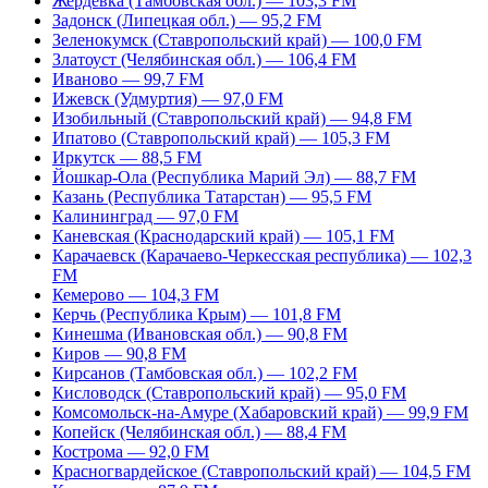
Жердевка (Тамбовская обл.) — 103,3 FM
Задонск (Липецкая обл.) — 95,2 FM
Зеленокумск (Ставропольский край) — 100,0 FM
Златоуст (Челябинская обл.) — 106,4 FM
Иваново — 99,7 FM
Ижевск (Удмуртия) — 97,0 FM
Изобильный (Ставропольский край) — 94,8 FM
Ипатово (Ставропольский край) — 105,3 FM
Иркутск — 88,5 FM
Йошкар-Ола (Республика Марий Эл) — 88,7 FM
Казань (Республика Татарстан) — 95,5 FM
Калининград — 97,0 FM
Каневская (Краснодарский край) — 105,1 FM
Карачаевск (Карачаево-Черкесская республика) — 102,3
FM
Кемерово — 104,3 FM
Керчь (Республика Крым) — 101,8 FM
Кинешма (Ивановская обл.) — 90,8 FM
Киров — 90,8 FM
Кирсанов (Тамбовская обл.) — 102,2 FM
Кисловодск (Ставропольский край) — 95,0 FM
Комсомольск-на-Амуре (Хабаровский край) — 99,9 FM
Копейск (Челябинская обл.) — 88,4 FM
Кострома — 92,0 FM
Красногвардейское (Ставропольский край) — 104,5 FM