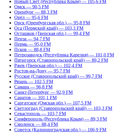
Новый Свет (Республика Крым) — 105,6 FM
Омск — 90,5 FM
Оренбург — 88,3 FM
Орёл — 95,6 FM
Орск (Оренбургская обл.) — 95,8 FM
Оса (Пермский край) — 103,3 FM
Осташков (Тверская обл.) — 99,4 FM
Пенза — 94,7 FM
Пермь — 95,0 FM
Псков — 88,8 FM
Петрозаводск (Республика Карелия) — 101,0 FM
Пятигорск (Ставропольский край) — 89,2 FM
Ржев (Тверская обл.) — 102,4 FM
Ростов-на-Дону — 95,7 FM
Русское (Ставропольский край) — 99,7 FM
Рязань — 102,5 FM
Самара — 96,8 FM
Санкт-Петербург — 92,9 FM
Саратов — 101,1 FM
Саргатское (Омская обл.) — 107,5 FM
Светлоград (Ставропольский край) — 103,3 FM
Севастополь — 103,7 FM
Симферополь (Республика Крым) — 89,3 FM
Смоленск — 88,4 FM
Советск (Калининградская обл.) — 106,9 FM