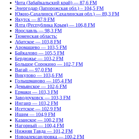
Чита (Забайкальский край) — 87,6 FM
Энергодар (Запорожская обл.) – 104,5 FM
Южно-Сахалинск (Сахалинская обл.) — 89,3 FM
Якутск — 87,9 FM
Ялта (Республика Крым) — 106,8 FM
Ярославль — 98,3 FM
Тюменская область:
Абатское — 103,8 FM
Аромашево — 103,5 FM
Байкалово — 105,5 FM
Бердюжье — 103,2 FM
Большое Сорокино — 102,7 FM
Вагай — 97,0 FM
Викулово — 103,6 FM
Голышманово — 105,4 FM
Демьянское — 102,6 FM
Ермаки — 103,3 FM
Заводоуковск — 103,3 FM
Ингаир — 103,2 FM
Исетское — 102,9 FM
Ишим — 104,9 FM
Казанское — 100,2 FM
Нагорный — 100,4 FM
Нижняя Тавда — 101,2 FM
Новоалександровка — 100,2 FM