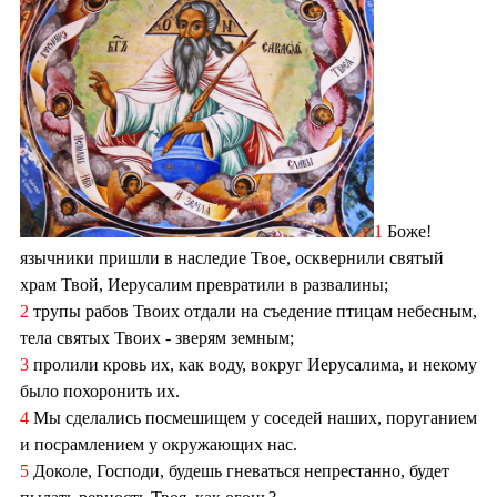
1
Боже!
язычники пришли в наследие Твое, осквернили святый
храм Твой, Иерусалим превратили в развалины;
2
трупы рабов Твоих отдали на съедение птицам небесным,
тела святых Твоих - зверям земным;
3
пролили кровь их, как воду, вокруг Иерусалима, и некому
было похоронить их.
4
Мы сделались посмешищем у соседей наших, поруганием
и посрамлением у окружающих нас.
5
Доколе, Господи, будешь гневаться непрестанно, будет