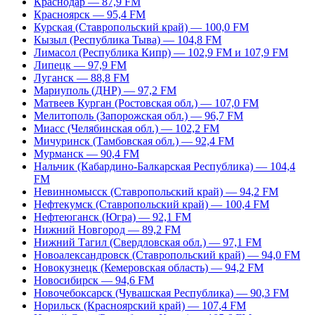
Краснодар — 87,9 FM
Красноярск — 95,4 FM
Курская (Ставропольский край) — 100,0 FM
Кызыл (Республика Тыва) — 104,8 FM
Лимасол (Республика Кипр) — 102,9 FM и 107,9 FM
Липецк — 97,9 FM
Луганск — 88,8 FM
Мариуполь (ДНР) — 97,2 FM
Матвеев Курган (Ростовская обл.) — 107,0 FM
Мелитополь (Запорожская обл.) — 96,7 FM
Миасс (Челябинская обл.) — 102,2 FM
Мичуринск (Тамбовская обл.) — 92,4 FM
Мурманск — 90,4 FM
Нальчик (Кабардино-Балкарская Республика) — 104,4
FM
Невинномысск (Ставропольский край) — 94,2 FM
Нефтекумск (Ставропольский край) — 100,4 FM
Нефтеюганск (Югра) — 92,1 FM
Нижний Новгород — 89,2 FM
Нижний Тагил (Свердловская обл.) — 97,1 FM
Новоалександровск (Ставропольский край) — 94,0 FM
Новокузнецк (Кемеровская область) — 94,2 FM
Новосибирск — 94,6 FM
Новочебоксарск (Чувашская Республика) — 90,3 FM
Норильск (Красноярский край) — 107,4 FM