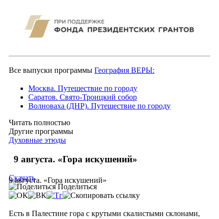
Все выпуски программы
География ВЕРЫ:
Москва. Путешествие по городу
Саратов. Свято-Троицкий собор
Волноваха (ДНР). Путешествие по городу
Читать полностью
Другие программы
Духовные этюды
9 августа. «Гора искушений»
Скачать
9 августа. «Гора искушений»
Поделиться
Есть в Палестине гора с крутыми скалистыми склонами,