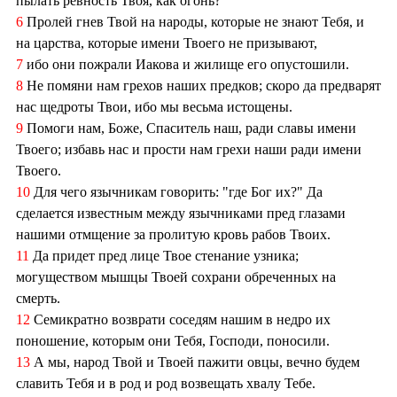
пылать ревность Твоя, как огонь?
6
Пролей гнев Твой на народы, которые не знают Тебя, и
на царства, которые имени Твоего не призывают,
7
ибо они пожрали Иакова и жилище его опустошили.
8
Не помяни нам грехов наших предков; скоро да предварят
нас щедроты Твои, ибо мы весьма истощены.
9
Помоги нам, Боже, Спаситель наш, ради славы имени
Твоего; избавь нас и прости нам грехи наши ради имени
Твоего.
10
Для чего язычникам говорить: "где Бог их?" Да
сделается известным между язычниками пред глазами
нашими отмщение за пролитую кровь рабов Твоих.
11
Да придет пред лице Твое стенание узника;
могуществом мышцы Твоей сохрани обреченных на
смерть.
12
Семикратно возврати соседям нашим в недро их
поношение, которым они Тебя, Господи, поносили.
13
А мы, народ Твой и Твоей пажити овцы, вечно будем
славить Тебя и в род и род возвещать хвалу Тебе.