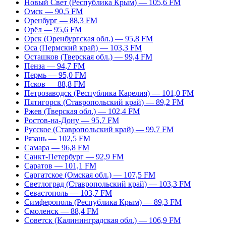
Новый Свет (Республика Крым) — 105,6 FM
Омск — 90,5 FM
Оренбург — 88,3 FM
Орёл — 95,6 FM
Орск (Оренбургская обл.) — 95,8 FM
Оса (Пермский край) — 103,3 FM
Осташков (Тверская обл.) — 99,4 FM
Пенза — 94,7 FM
Пермь — 95,0 FM
Псков — 88,8 FM
Петрозаводск (Республика Карелия) — 101,0 FM
Пятигорск (Ставропольский край) — 89,2 FM
Ржев (Тверская обл.) — 102,4 FM
Ростов-на-Дону — 95,7 FM
Русское (Ставропольский край) — 99,7 FM
Рязань — 102,5 FM
Самара — 96,8 FM
Санкт-Петербург — 92,9 FM
Саратов — 101,1 FM
Саргатское (Омская обл.) — 107,5 FM
Светлоград (Ставропольский край) — 103,3 FM
Севастополь — 103,7 FM
Симферополь (Республика Крым) — 89,3 FM
Смоленск — 88,4 FM
Советск (Калининградская обл.) — 106,9 FM