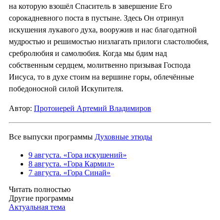
на которую взошёл Спаситель в завершение Его
сорокадневного поста в пустыне. Здесь Он отринул
искушения лукавого духа, вооружив и нас благодатной
мудростью и решимостью низлагать прилоги сластолюбия,
сребролюбия и самолюбия. Когда мы бдим над
собственным сердцем, молитвенно призывая Господа
Иисуса, то в духе стоим на вершине горы, облечённые
победоносной силой Искупителя.
Автор:
Протоиерей Артемий Владимиров
Все выпуски программы
Духовные этюды
9 августа. «Гора искушений»
8 августа. «Гора Кармил»
7 августа. «Гора Синай»
Читать полностью
Другие программы
Актуальная тема