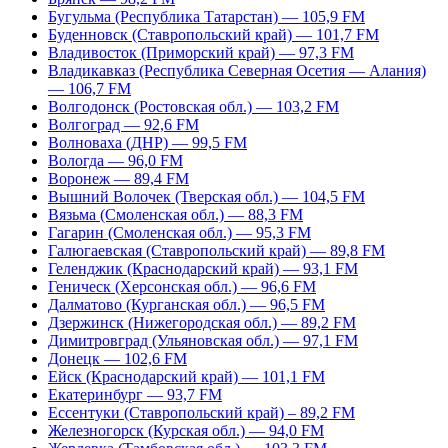
Бугульма (Республика Татарстан) — 105,9 FM
Буденновск (Ставропольский край) — 101,7 FM
Владивосток (Приморский край) — 97,3 FM
Владикавказ (Республика Северная Осетия — Алания)
— 106,7 FM
Волгодонск (Ростовская обл.) — 103,2 FM
Волгоград — 92,6 FM
Волноваха (ДНР) — 99,5 FM
Вологда — 96,0 FM
Воронеж — 89,4 FM
Вышний Волочек (Тверская обл.) — 104,5 FM
Вязьма (Смоленская обл.) — 88,3 FM
Гагарин (Смоленская обл.) — 95,3 FM
Галюгаевская (Ставропольский край) — 89,8 FM
Геленджик (Краснодарский край) — 93,1 FM
Геническ (Херсонская обл.) — 96,6 FM
Далматово (Курганская обл.) — 96,5 FM
Дзержинск (Нижегородская обл.) — 89,2 FM
Димитровград (Ульяновская обл.) — 97,1 FM
Донецк — 102,6 FM
Ейск (Краснодарский край) — 101,1 FM
Екатеринбург — 93,7 FM
Ессентуки (Ставропольский край) – 89,2 FM
Железногорск (Курская обл.) — 94,0 FM