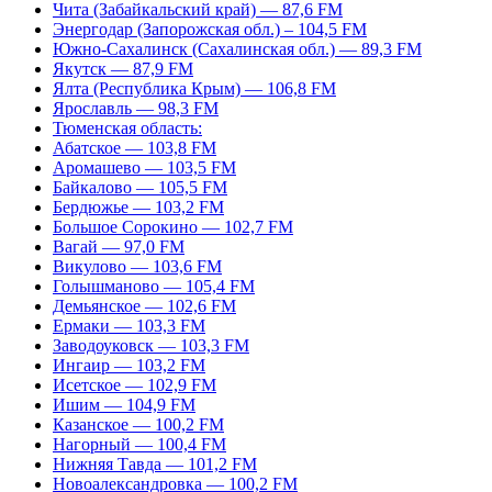
Чита (Забайкальский край) — 87,6 FM
Энергодар (Запорожская обл.) – 104,5 FM
Южно-Сахалинск (Сахалинская обл.) — 89,3 FM
Якутск — 87,9 FM
Ялта (Республика Крым) — 106,8 FM
Ярославль — 98,3 FM
Тюменская область:
Абатское — 103,8 FM
Аромашево — 103,5 FM
Байкалово — 105,5 FM
Бердюжье — 103,2 FM
Большое Сорокино — 102,7 FM
Вагай — 97,0 FM
Викулово — 103,6 FM
Голышманово — 105,4 FM
Демьянское — 102,6 FM
Ермаки — 103,3 FM
Заводоуковск — 103,3 FM
Ингаир — 103,2 FM
Исетское — 102,9 FM
Ишим — 104,9 FM
Казанское — 100,2 FM
Нагорный — 100,4 FM
Нижняя Тавда — 101,2 FM
Новоалександровка — 100,2 FM