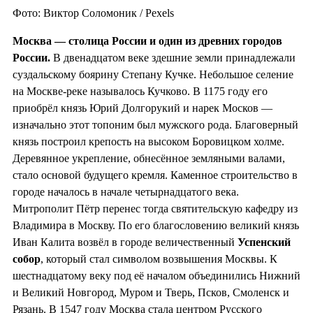
Фото: Виктор Соломоник / Pexels
Москва — столица России и один из
древних городов
России.
В двенадцатом веке здешние земли принадлежали
суздальскому боярину Степану Кучке. Небольшое селение
на Москве-реке называлось Кучково. В 1175 году его
приобрёл князь Юрий Долгорукий и нарек Москов —
изначально этот топоним был мужского рода. Благоверный
князь построил крепость на высоком Боровицком холме.
Деревянное укрепление, обнесённое земляными валами,
стало основой будущего кремля. Каменное строительство в
городе началось в начале четырнадцатого века.
Митрополит Пётр перенес тогда святительскую кафедру из
Владимира в Москву. По его благословению великий князь
Иван Калита возвёл в городе величественный
Успенский
собор
, который стал символом возвышения Москвы. К
шестнадцатому веку под её началом объединились Нижний
и Великий Новгород, Муром и Тверь, Псков, Смоленск и
Рязань. В 1547 году Москва стала центром Русского