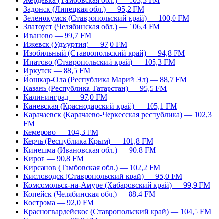
Жердевка (Тамбовская обл.) — 103,3 FM
Задонск (Липецкая обл.) — 95,2 FM
Зеленокумск (Ставропольский край) — 100,0 FM
Златоуст (Челябинская обл.) — 106,4 FM
Иваново — 99,7 FM
Ижевск (Удмуртия) — 97,0 FM
Изобильный (Ставропольский край) — 94,8 FM
Ипатово (Ставропольский край) — 105,3 FM
Иркутск — 88,5 FM
Йошкар-Ола (Республика Марий Эл) — 88,7 FM
Казань (Республика Татарстан) — 95,5 FM
Калининград — 97,0 FM
Каневская (Краснодарский край) — 105,1 FM
Карачаевск (Карачаево-Черкесская республика) — 102,3
FM
Кемерово — 104,3 FM
Керчь (Республика Крым) — 101,8 FM
Кинешма (Ивановская обл.) — 90,8 FM
Киров — 90,8 FM
Кирсанов (Тамбовская обл.) — 102,2 FM
Кисловодск (Ставропольский край) — 95,0 FM
Комсомольск-на-Амуре (Хабаровский край) — 99,9 FM
Копейск (Челябинская обл.) — 88,4 FM
Кострома — 92,0 FM
Красногвардейское (Ставропольский край) — 104,5 FM