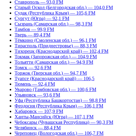
Ставрополь — 93,0 FM
Старый Оскол (Белгородская обл.) — 104,0 FM
Судак (Республика Крым) — 105,6 FM
Сургут (Югра) — 92,1 FM
Сызрань (Самарская обл.) — 98,3 FM
Тамбов — 99,9 FM
Тверь — 89,4 FM
Тёмкино (Смоленская обл.) — 96,1 FM
Тирасполь (Приднестровье) — 88,3 FM
Тихорецк (Краснодарский край) — 102,4 FM
Токмак (Запорожская обл.) — 104,9 FM
Тольятти (Самарская обл.) — 94,9 FM
Томск — 92,6 FM
Торжок (Тверская обл.) — 94,7 FM
Туапсе (Краснодарский край) — 106,5
Тюмень — 92,4 FM
Уварово (Тамбовская обл.) — 100,6 FM
Ульяновск — 93,6 FM
Уфа (Республика Башкортостан) — 98,8 FM
Феодосия (Республика Крым) — 106,1 FM
Хабаровск — 107,9 FM
Ханты-Мансийск (Югра) — 107,1 FM
Чебоксары (Чувашская Республика) — 90,3 FM
Челябинск — 88,4 FM
Череповец (Вологодская обл.) — 106,7 FM