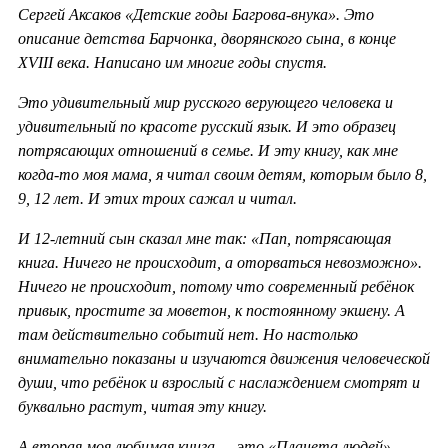
Сергей Аксаков «Детские годы Багрова-внука». Это
описание детства Барчонка, дворянского сына, в конце
XVIII века. Написано им многие годы спустя.
Это удивительный мир русского верующего человека и
удивительный по красоте русский язык. И это образец
потрясающих отношений в семье. И эту книгу, как мне
когда-то моя мама, я читал своим детям, которым было 8,
9, 12 лет. И этих троих сажал и читал.
И 12-летний сын сказал мне так: «Пап, потрясающая
книга. Ничего не происходит, а оторваться невозможно».
Ничего не происходит, потому что современный ребёнок
привык, простите за моветон, к постоянному экшену. А
там действительно событий нет. Но настолько
внимательно показаны и изучаются движения человеческой
души, что ребёнок и взрослый с наслаждением смотрят и
буквально растут, читая эту книгу.
А вторая моя любимая книга — это «Планета людей»