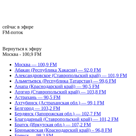
сейчас в эфире
FM-поток
Вернуться к эфиру
Москва - 100,9 FM
Москва — 100,9 FM
Абакан (Республика Хакасия) — 92,0 FM
Александровское (Ставропольский край) — 101,9 FM
Альметьевск (Республика Татарстан) — 99,6 FM
Анапа (Краснодарский край) — 90,5 FM
Арзгир (Ставропольский край) — 103,8 FM
Астрахань — 90,5 FM
Ахтубинск (Астраханская обл.) — 99,1 FM
Белгород — 103,2 FM
Бердянск (Запорожская обл.) — 102,7 FM
Благодарный (Ставропольский край) — 101,2 FM
Братск (Иркутская обл.) — 107,2 FM
Бриньковская (Краснодарский край) – 96,8 FM
Брянск — 98,2 FM