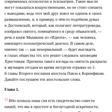
современных психологии и психиатрии. Такие мысли
могут показаться кощунственными, но не стоит спешить
с выводами, ведь этот мой друг вовсе не одинок в своих
размышлениях, и, к примеру, о чём-то подобном думал
и Достоевский, который, как полагают литературоведы,
изобразил святого, помещённого в среду обывателей, —
речь о князе Мышкине из «Идиота», — как человека,
имеющего психиатрический диагноз. В самом деле,
именно так — как ненормальный — будет выглядеть
в глазах общества тот, кто решит следовать заповедям
Христовым. Причины такого взгляда на святость раскрыты
в звучащем сегодня во время литургии отрывке из 1-
й главы Второго послания апостола Павла к Коринфянам.
Давайте послушаем эти апостольские слова.
Глава 1.
12
Ибо похвала наша сия есть свидетельство совести
нашей, что мы в простоте и богоугодной искренности,