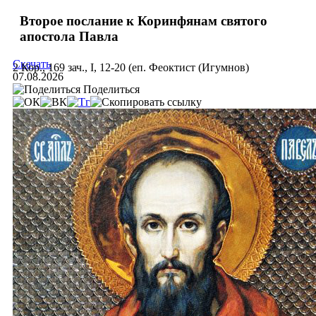
Второе послание к Коринфянам святого
апостола Павла
Скачать
2 Кор., 169 зач., I, 12-20 (еп. Феоктист (Игумнов)
07.08.2026
Поделиться