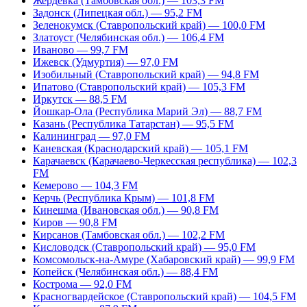
Жердевка (Тамбовская обл.) — 103,3 FM
Задонск (Липецкая обл.) — 95,2 FM
Зеленокумск (Ставропольский край) — 100,0 FM
Златоуст (Челябинская обл.) — 106,4 FM
Иваново — 99,7 FM
Ижевск (Удмуртия) — 97,0 FM
Изобильный (Ставропольский край) — 94,8 FM
Ипатово (Ставропольский край) — 105,3 FM
Иркутск — 88,5 FM
Йошкар-Ола (Республика Марий Эл) — 88,7 FM
Казань (Республика Татарстан) — 95,5 FM
Калининград — 97,0 FM
Каневская (Краснодарский край) — 105,1 FM
Карачаевск (Карачаево-Черкесская республика) — 102,3
FM
Кемерово — 104,3 FM
Керчь (Республика Крым) — 101,8 FM
Кинешма (Ивановская обл.) — 90,8 FM
Киров — 90,8 FM
Кирсанов (Тамбовская обл.) — 102,2 FM
Кисловодск (Ставропольский край) — 95,0 FM
Комсомольск-на-Амуре (Хабаровский край) — 99,9 FM
Копейск (Челябинская обл.) — 88,4 FM
Кострома — 92,0 FM
Красногвардейское (Ставропольский край) — 104,5 FM