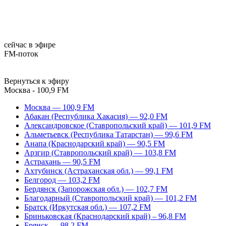
сейчас в эфире
FM-поток
Вернуться к эфиру
Москва - 100,9 FM
Москва — 100,9 FM
Абакан (Республика Хакасия) — 92,0 FM
Александровское (Ставропольский край) — 101,9 FM
Альметьевск (Республика Татарстан) — 99,6 FM
Анапа (Краснодарский край) — 90,5 FM
Арзгир (Ставропольский край) — 103,8 FM
Астрахань — 90,5 FM
Ахтубинск (Астраханская обл.) — 99,1 FM
Белгород — 103,2 FM
Бердянск (Запорожская обл.) — 102,7 FM
Благодарный (Ставропольский край) — 101,2 FM
Братск (Иркутская обл.) — 107,2 FM
Бриньковская (Краснодарский край) – 96,8 FM
Брянск — 98,2 FM