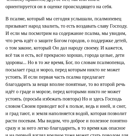
ориентируется он в оценке происходящего на себя.
В псалме, который мы сегодня услышали, псалмопевец
призывает народ хвалить, то есть воздавать славу Господу.
И если мы посмотрим на содержание псалма, мы увидим,
что речь идёт о защите Богом городов, о поддержке детей,
о том законе, который Он дал народу своему. И кажется,
всё так и есть, всё прекрасно хорошо, города целые, дети
здоровы... Но в то же время, Бог, по словам псалмопевца,
посылает град и мороз, перед которым никто не может
устоять. И если первая часть псалма предлагает
благодарить за вещи вполне понятные, то во второй речь
идёт о граде и морозе, перед которыми никто не может
устоять. (просьба избежать повтора) Но и здесь Господь
словом Своим приводит всё к пользе, ведь и иней, и снег,
и град тают, и земля наполняется водой, которая позволит
расти посевам. Мы видим, что доброе и полезное понятно
сразу и за него легко благодарить, в то время как опасное
и на первый взгляд вредное тоже может стать поводом для