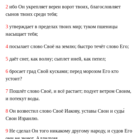
2
ибо Он укрепляет вереи ворот твоих, благословляет
сынов твоих среди тебя;
3
утверждает в пределах твоих мир; туком пшеницы
насыщает тебя;
4
посылает слово Своё на землю; быстро течёт слово Его;
5
даёт снег, как волну; сыплет иней, как пепел;
6
бросает град Свой кусками; перед морозом Его кто
устоит?
7
Пошлёт слово Своё, и всё растает; подует ветром Своим,
и потекут воды.
8
Он возвестил слово Своё Иакову, уставы Свои и суды́
Свои Израилю.
9
Не сделал Он того никакому другому народу, и судов Его
они не знают. Аллилуия.