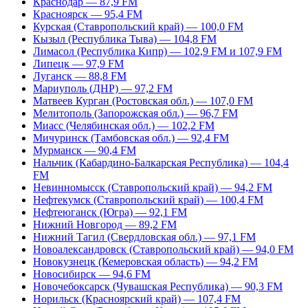
Краснодар — 87,9 FM
Красноярск — 95,4 FM
Курская (Ставропольский край) — 100,0 FM
Кызыл (Республика Тыва) — 104,8 FM
Лимасол (Республика Кипр) — 102,9 FM и 107,9 FM
Липецк — 97,9 FM
Луганск — 88,8 FM
Мариуполь (ДНР) — 97,2 FM
Матвеев Курган (Ростовская обл.) — 107,0 FM
Мелитополь (Запорожская обл.) — 96,7 FM
Миасс (Челябинская обл.) — 102,2 FM
Мичуринск (Тамбовская обл.) — 92,4 FM
Мурманск — 90,4 FM
Нальчик (Кабардино-Балкарская Республика) — 104,4
FM
Невинномысск (Ставропольский край) — 94,2 FM
Нефтекумск (Ставропольский край) — 100,4 FM
Нефтеюганск (Югра) — 92,1 FM
Нижний Новгород — 89,2 FM
Нижний Тагил (Свердловская обл.) — 97,1 FM
Новоалександровск (Ставропольский край) — 94,0 FM
Новокузнецк (Кемеровская область) — 94,2 FM
Новосибирск — 94,6 FM
Новочебоксарск (Чувашская Республика) — 90,3 FM
Норильск (Красноярский край) — 107,4 FM