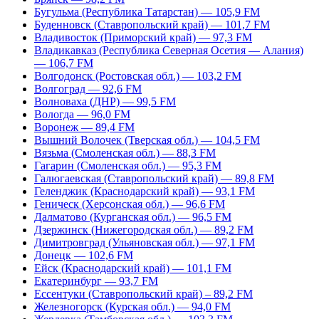
Бугульма (Республика Татарстан) — 105,9 FM
Буденновск (Ставропольский край) — 101,7 FM
Владивосток (Приморский край) — 97,3 FM
Владикавказ (Республика Северная Осетия — Алания)
— 106,7 FM
Волгодонск (Ростовская обл.) — 103,2 FM
Волгоград — 92,6 FM
Волноваха (ДНР) — 99,5 FM
Вологда — 96,0 FM
Воронеж — 89,4 FM
Вышний Волочек (Тверская обл.) — 104,5 FM
Вязьма (Смоленская обл.) — 88,3 FM
Гагарин (Смоленская обл.) — 95,3 FM
Галюгаевская (Ставропольский край) — 89,8 FM
Геленджик (Краснодарский край) — 93,1 FM
Геническ (Херсонская обл.) — 96,6 FM
Далматово (Курганская обл.) — 96,5 FM
Дзержинск (Нижегородская обл.) — 89,2 FM
Димитровград (Ульяновская обл.) — 97,1 FM
Донецк — 102,6 FM
Ейск (Краснодарский край) — 101,1 FM
Екатеринбург — 93,7 FM
Ессентуки (Ставропольский край) – 89,2 FM
Железногорск (Курская обл.) — 94,0 FM