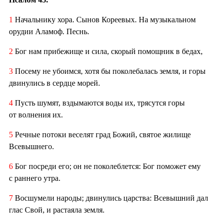
1
Начальнику хора. Сынов Кореевых. На музыкальном
орудии Аламоф. Песнь.
2
Бог нам прибежище и сила, скорый помощник в бедах,
3
Посему не убоимся, хотя бы поколебалась земля, и горы
двинулись в сердце морей.
4
Пусть шумят, вздымаются воды их, трясутся горы
от волнения их.
5
Речные потоки веселят град Божий, святое жилище
Всевышнего.
6
Бог посреди его; он не поколеблется: Бог поможет ему
с раннего утра.
7
Восшумели народы; двинулись царства: Всевышний дал
глас Свой, и растаяла земля.