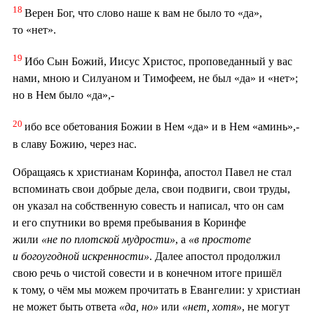
18
Верен Бог, что слово наше к вам не было то «да»,
то «нет».
19
Ибо Сын Божий, Иисус Христос, проповеданный у вас
нами, мною и Силуаном и Тимофеем, не был «да» и «нет»;
но в Нем было «да»,-
20
ибо все обетования Божии в Нем «да» и в Нем «аминь»,-
в славу Божию, через нас.
Обращаясь к христианам Коринфа, апостол Павел не стал
вспоминать свои добрые дела, свои подвиги, свои труды,
он указал на собственную совесть и написал, что он сам
и его спутники во время пребывания в Коринфе
жили
«не по плотской мудрости»
, а
«в простоте
и богоугодной искренности»
. Далее апостол продолжил
свою речь о чистой совести и в конечном итоге пришёл
к тому, о чём мы можем прочитать в Евангелии: у христиан
не может быть ответа
«да, но»
или
«нет, хотя»
, не могут