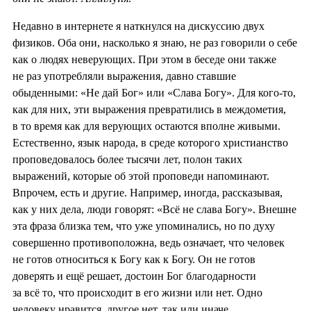
Недавно в интернете я наткнулся на дискуссию двух
физиков. Оба они, насколько я знаю, не раз говорили о себе
как о людях неверующих. При этом в беседе они также
не раз употребляли выражения, давно ставшие
обыденными: «Не дай Бог» или «Слава Богу». Для кого-то,
как для них, эти выражения превратились в междометия,
в то время как для верующих остаются вполне живыми.
Естественно, язык народа, в среде которого христианство
проповедовалось более тысячи лет, полон таких
выражений, которые об этой проповеди напоминают.
Впрочем, есть и другие. Например, иногда, рассказывая,
как у них дела, люди говорят: «Всё не слава Богу». Внешне
эта фраза близка тем, что уже упоминались, но по духу
совершенно противоположна, ведь означает, что человек
не готов относиться к Богу как к Богу. Он не готов
доверять и ещё решает, достоин Бог благодарности
за всё то, что происходит в его жизни или нет. Одно
человеку нравится, другое нет, так или иначе