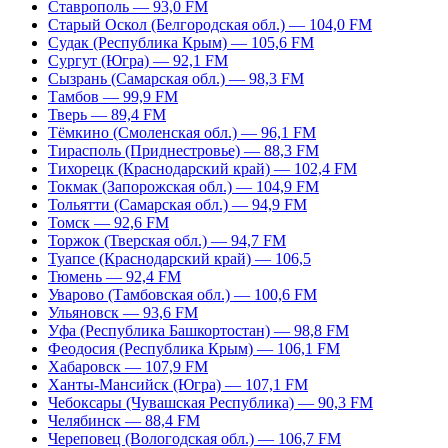
Ставрополь — 93,0 FM
Старый Оскол (Белгородская обл.) — 104,0 FM
Судак (Республика Крым) — 105,6 FM
Сургут (Югра) — 92,1 FM
Сызрань (Самарская обл.) — 98,3 FM
Тамбов — 99,9 FM
Тверь — 89,4 FM
Тёмкино (Смоленская обл.) — 96,1 FM
Тирасполь (Приднестровье) — 88,3 FM
Тихорецк (Краснодарский край) — 102,4 FM
Токмак (Запорожская обл.) — 104,9 FM
Тольятти (Самарская обл.) — 94,9 FM
Томск — 92,6 FM
Торжок (Тверская обл.) — 94,7 FM
Туапсе (Краснодарский край) — 106,5
Тюмень — 92,4 FM
Уварово (Тамбовская обл.) — 100,6 FM
Ульяновск — 93,6 FM
Уфа (Республика Башкортостан) — 98,8 FM
Феодосия (Республика Крым) — 106,1 FM
Хабаровск — 107,9 FM
Ханты-Мансийск (Югра) — 107,1 FM
Чебоксары (Чувашская Республика) — 90,3 FM
Челябинск — 88,4 FM
Череповец (Вологодская обл.) — 106,7 FM