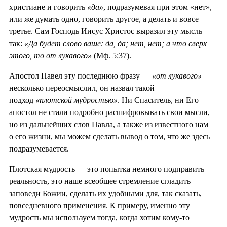
христиане и говорить
«да»
, подразумевая при этом «нет»,
или же думать одно, говорить другое, а делать и вовсе
третье. Сам Господь Иисус Христос выразил эту мысль
так:
«Да будет слово ваше: да, да; нет, нет; а что сверх
этого, то от лукавого»
(Мф. 5:37).
Апостол Павел эту последнюю фразу —
«от лукавого»
—
несколько переосмыслил, он назвал такой
подход
«плотской мудростью»
. Ни Спаситель, ни Его
апостол не стали подробно расшифровывать свои мысли,
но из дальнейших слов Павла, а также из известного нам
о его жизни, мы можем сделать вывод о том, что же здесь
подразумевается.
Плотская мудрость — это попытка немного подправить
реальность, это наше всеобщее стремление сгладить
заповеди Божии, сделать их удобными для, так сказать,
повседневного применения. К примеру, именно эту
мудрость мы используем тогда, когда хотим кому-то