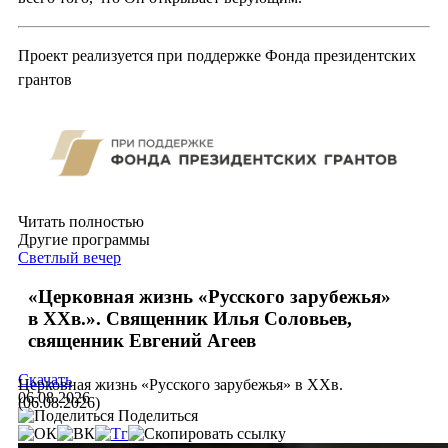
Проект реализуется при поддержке Фонда президентских
грантов
Читать полностью
Другие программы
Светлый вечер
«Церковная жизнь «Русского зарубежья»
в ХХв.». Священник Илья Соловьев,
священник Евгений Агеев
Скачать
Церковная жизнь «Русского зарубежья» в ХХв.
06.08.2026
(06.08.2026)
Поделиться