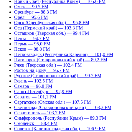
Новый Свет (Республика Крым) — 105,6 FM
Омск — 90,5 FM
Оренбург — 88,3 FM
Орёл — 95,6 FM
Орск (Оренбургская обл.) — 95,8 FM
Оса (Пермский край) — 103,3 FM
Осташков (Тверская обл.) — 99,4 FM
Пенза — 94,7 FM
Пермь — 95,0 FM
Псков — 88,8 FM
Петрозаводск (Республика Карелия) — 101,0 FM
Пятигорск (Ставропольский край) — 89,2 FM
Ржев (Тверская обл.) — 102,4 FM
Ростов-на-Дону — 95,7 FM
Русское (Ставропольский край) — 99,7 FM
Рязань — 102,5 FM
Самара — 96,8 FM
Санкт-Петербург — 92,9 FM
Саратов — 101,1 FM
Саргатское (Омская обл.) — 107,5 FM
Светлоград (Ставропольский край) — 103,3 FM
Севастополь — 103,7 FM
Симферополь (Республика Крым) — 89,3 FM
Смоленск — 88,4 FM
Советск (Калининградская обл.) — 106,9 FM