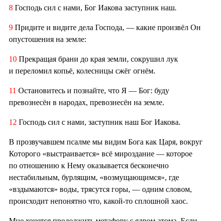
8
Господь сил с нами, Бог Иакова заступник наш.
9
Придите и видите дела Господа, — какие произвёл Он
опустошения на земле:
10
Прекращая брани до края земли, сокрушил лук
и переломил копьё, колесницы сжёг огнём.
11
Остановитесь и познайте, что Я — Бог: буду
превознесён в народах, превознесён на земле.
12
Господь сил с нами, заступник наш Бог Иакова.
В прозвучавшем псалме мы видим Бога как Царя, вокруг
Которого «выстраивается» всё мироздание — которое
по отношению к Нему оказывается бесконечно
нестабильным, бурлящим, «возмущающимся», где
«вздымаются» воды, трясутся горы, — одним словом,
происходит непонятно что, какой-то сплошной хаос.
Мне хочется продолжить метафору с ядром атома. Если