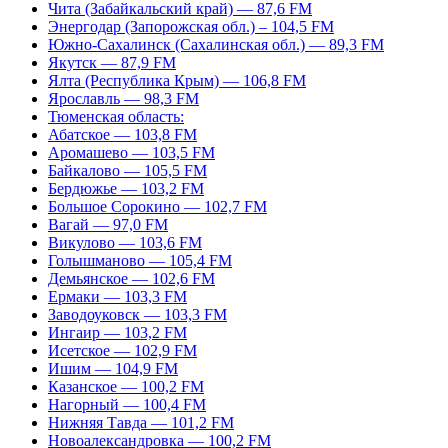
Чита (Забайкальский край) — 87,6 FM
Энергодар (Запорожская обл.) – 104,5 FM
Южно-Сахалинск (Сахалинская обл.) — 89,3 FM
Якутск — 87,9 FM
Ялта (Республика Крым) — 106,8 FM
Ярославль — 98,3 FM
Тюменская область:
Абатское — 103,8 FM
Аромашево — 103,5 FM
Байкалово — 105,5 FM
Бердюжье — 103,2 FM
Большое Сорокино — 102,7 FM
Вагай — 97,0 FM
Викулово — 103,6 FM
Голышманово — 105,4 FM
Демьянское — 102,6 FM
Ермаки — 103,3 FM
Заводоуковск — 103,3 FM
Ингаир — 103,2 FM
Исетское — 102,9 FM
Ишим — 104,9 FM
Казанское — 100,2 FM
Нагорный — 100,4 FM
Нижняя Тавда — 101,2 FM
Новоалександровка — 100,2 FM