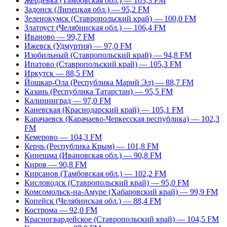
Жердевка (Тамбовская обл.) — 103,3 FM
Задонск (Липецкая обл.) — 95,2 FM
Зеленокумск (Ставропольский край) — 100,0 FM
Златоуст (Челябинская обл.) — 106,4 FM
Иваново — 99,7 FM
Ижевск (Удмуртия) — 97,0 FM
Изобильный (Ставропольский край) — 94,8 FM
Ипатово (Ставропольский край) — 105,3 FM
Иркутск — 88,5 FM
Йошкар-Ола (Республика Марий Эл) — 88,7 FM
Казань (Республика Татарстан) — 95,5 FM
Калининград — 97,0 FM
Каневская (Краснодарский край) — 105,1 FM
Карачаевск (Карачаево-Черкесская республика) — 102,3
FM
Кемерово — 104,3 FM
Керчь (Республика Крым) — 101,8 FM
Кинешма (Ивановская обл.) — 90,8 FM
Киров — 90,8 FM
Кирсанов (Тамбовская обл.) — 102,2 FM
Кисловодск (Ставропольский край) — 95,0 FM
Комсомольск-на-Амуре (Хабаровский край) — 99,9 FM
Копейск (Челябинская обл.) — 88,4 FM
Кострома — 92,0 FM
Красногвардейское (Ставропольский край) — 104,5 FM