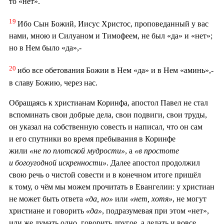
то «нет».
19
Ибо Сын Божий, Иисус Христос, проповеданный у вас
нами, мною и Силуаном и Тимофеем, не был «да» и «нет»;
но в Нем было «да»,-
20
ибо все обетования Божии в Нем «да» и в Нем «аминь»,-
в славу Божию, через нас.
Обращаясь к христианам Коринфа, апостол Павел не стал
вспоминать свои добрые дела, свои подвиги, свои труды,
он указал на собственную совесть и написал, что он сам
и его спутники во время пребывания в Коринфе
жили
«не по плотской мудрости»
, а
«в простоте
и богоугодной искренности»
. Далее апостол продолжил
свою речь о чистой совести и в конечном итоге пришёл
к тому, о чём мы можем прочитать в Евангелии: у христиан
не может быть ответа
«да, но»
или
«нет, хотя»
, не могут
христиане и говорить
«да»
, подразумевая при этом «нет»,
или же думать одно, говорить другое, а делать и вовсе