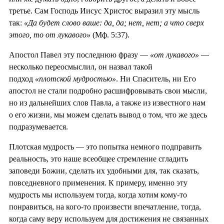
третье. Сам Господь Иисус Христос выразил эту мысль
так:
«Да будет слово ваше: да, да; нет, нет; а что сверх
этого, то от лукавого»
(Мф. 5:37).
Апостол Павел эту последнюю фразу —
«от лукавого»
—
несколько переосмыслил, он назвал такой
подход
«плотской мудростью»
. Ни Спаситель, ни Его
апостол не стали подробно расшифровывать свои мысли,
но из дальнейших слов Павла, а также из известного нам
о его жизни, мы можем сделать вывод о том, что же здесь
подразумевается.
Плотская мудрость — это попытка немного подправить
реальность, это наше всеобщее стремление сгладить
заповеди Божии, сделать их удобными для, так сказать,
повседневного применения. К примеру, именно эту
мудрость мы используем тогда, когда хотим кому-то
понравиться, на кого-то произвести впечатление, тогда,
когда саму веру используем для достижения не связанных