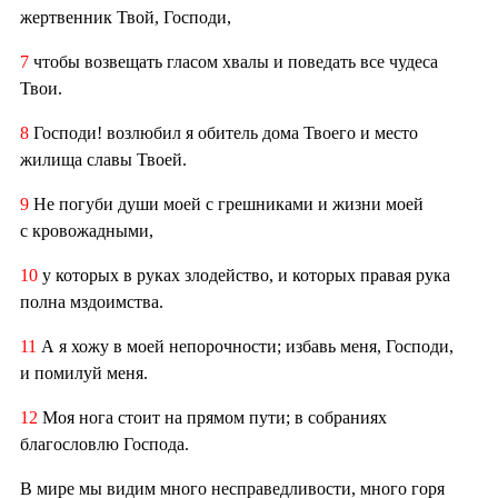
жертвенник Твой, Господи,
7
чтобы возвещать гласом хвалы и поведать все чудеса
Твои.
8
Господи! возлюбил я обитель дома Твоего и место
жилища славы Твоей.
9
Не погуби души моей с грешниками и жизни моей
с кровожадными,
10
у которых в руках злодейство, и которых правая рука
полна мздоимства.
11
А я хожу в моей непорочности; избавь меня, Господи,
и помилуй меня.
12
Моя нога стоит на прямом пути; в собраниях
благословлю Господа.
В мире мы видим много несправедливости, много горя