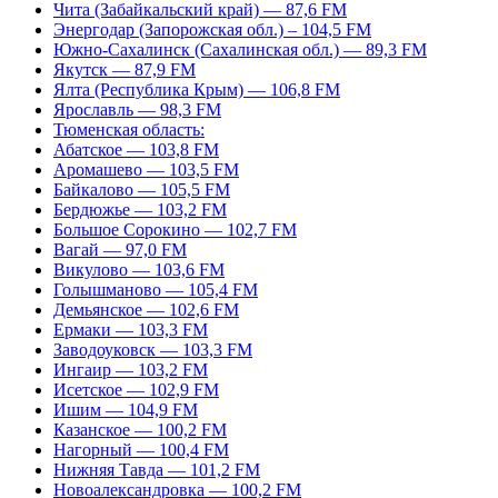
Чита (Забайкальский край) — 87,6 FM
Энергодар (Запорожская обл.) – 104,5 FM
Южно-Сахалинск (Сахалинская обл.) — 89,3 FM
Якутск — 87,9 FM
Ялта (Республика Крым) — 106,8 FM
Ярославль — 98,3 FM
Тюменская область:
Абатское — 103,8 FM
Аромашево — 103,5 FM
Байкалово — 105,5 FM
Бердюжье — 103,2 FM
Большое Сорокино — 102,7 FM
Вагай — 97,0 FM
Викулово — 103,6 FM
Голышманово — 105,4 FM
Демьянское — 102,6 FM
Ермаки — 103,3 FM
Заводоуковск — 103,3 FM
Ингаир — 103,2 FM
Исетское — 102,9 FM
Ишим — 104,9 FM
Казанское — 100,2 FM
Нагорный — 100,4 FM
Нижняя Тавда — 101,2 FM
Новоалександровка — 100,2 FM