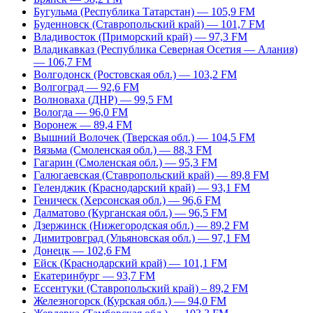
Бугульма (Республика Татарстан) — 105,9 FM
Буденновск (Ставропольский край) — 101,7 FM
Владивосток (Приморский край) — 97,3 FM
Владикавказ (Республика Северная Осетия — Алания)
— 106,7 FM
Волгодонск (Ростовская обл.) — 103,2 FM
Волгоград — 92,6 FM
Волноваха (ДНР) — 99,5 FM
Вологда — 96,0 FM
Воронеж — 89,4 FM
Вышний Волочек (Тверская обл.) — 104,5 FM
Вязьма (Смоленская обл.) — 88,3 FM
Гагарин (Смоленская обл.) — 95,3 FM
Галюгаевская (Ставропольский край) — 89,8 FM
Геленджик (Краснодарский край) — 93,1 FM
Геническ (Херсонская обл.) — 96,6 FM
Далматово (Курганская обл.) — 96,5 FM
Дзержинск (Нижегородская обл.) — 89,2 FM
Димитровград (Ульяновская обл.) — 97,1 FM
Донецк — 102,6 FM
Ейск (Краснодарский край) — 101,1 FM
Екатеринбург — 93,7 FM
Ессентуки (Ставропольский край) – 89,2 FM
Железногорск (Курская обл.) — 94,0 FM