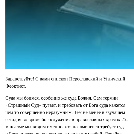
Здравствуйте! С вами епископ Переславский и Угличский
Феоктист.
Суда мы боимся, особенно же суда Божия. Сам термин
«Страшный Суд» пугает, и требовать от Бога суда кажется
чем-то совершенно неразумным. Тем не менее в звучащем
сегодня во время богослужения в православных храмах 25-
м псалме мы видим именно это: псалмопевец требует суда
у Бога, и суда не над кем-то, а над самим собой. Давайте