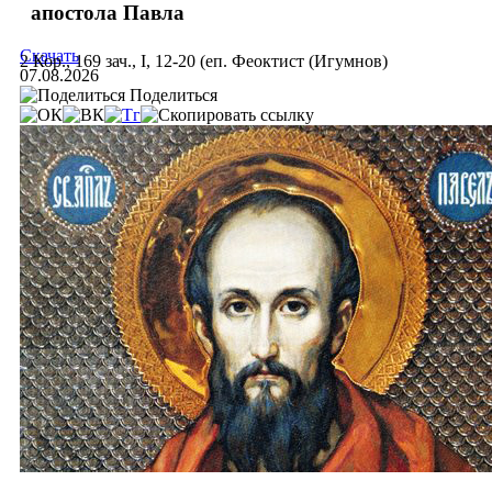
апостола Павла
Скачать
2 Кор., 169 зач., I, 12-20 (еп. Феоктист (Игумнов)
07.08.2026
Поделиться