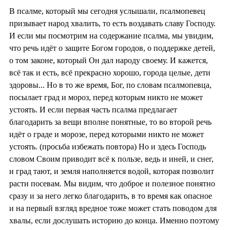
В псалме, который мы сегодня услышали, псалмопевец
призывает народ хвалить, то есть воздавать славу Господу.
И если мы посмотрим на содержание псалма, мы увидим,
что речь идёт о защите Богом городов, о поддержке детей,
о том законе, который Он дал народу своему. И кажется,
всё так и есть, всё прекрасно хорошо, города целые, дети
здоровы... Но в то же время, Бог, по словам псалмопевца,
посылает град и мороз, перед которым никто не может
устоять. И если первая часть псалма предлагает
благодарить за вещи вполне понятные, то во второй речь
идёт о граде и морозе, перед которыми никто не может
устоять. (просьба избежать повтора) Но и здесь Господь
словом Своим приводит всё к пользе, ведь и иней, и снег,
и град тают, и земля наполняется водой, которая позволит
расти посевам. Мы видим, что доброе и полезное понятно
сразу и за него легко благодарить, в то время как опасное
и на первый взгляд вредное тоже может стать поводом для
хвалы, если дослушать историю до конца. Именно поэтому