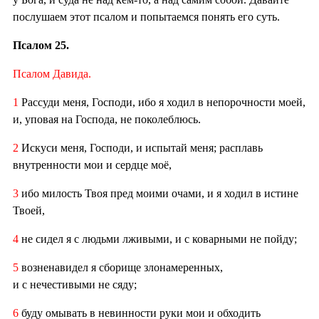
послушаем этот псалом и попытаемся понять его суть.
Псалом 25.
Псалом Давида.
1
Рассуди меня, Господи, ибо я ходил в непорочности моей,
и, уповая на Господа, не поколеблюсь.
2
Искуси меня, Господи, и испытай меня; расплавь
внутренности мои и сердце моё,
3
ибо милость Твоя пред моими очами, и я ходил в истине
Твоей,
4
не сидел я с людьми лживыми, и с коварными не пойду;
5
возненавидел я сборище злонамеренных,
и с нечестивыми не сяду;
6
буду омывать в невинности руки мои и обходить