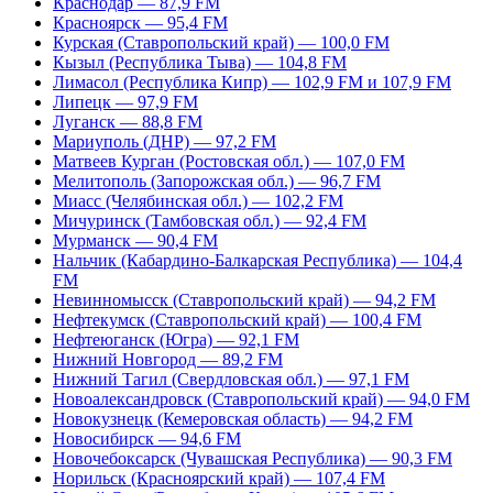
Краснодар — 87,9 FM
Красноярск — 95,4 FM
Курская (Ставропольский край) — 100,0 FM
Кызыл (Республика Тыва) — 104,8 FM
Лимасол (Республика Кипр) — 102,9 FM и 107,9 FM
Липецк — 97,9 FM
Луганск — 88,8 FM
Мариуполь (ДНР) — 97,2 FM
Матвеев Курган (Ростовская обл.) — 107,0 FM
Мелитополь (Запорожская обл.) — 96,7 FM
Миасс (Челябинская обл.) — 102,2 FM
Мичуринск (Тамбовская обл.) — 92,4 FM
Мурманск — 90,4 FM
Нальчик (Кабардино-Балкарская Республика) — 104,4
FM
Невинномысск (Ставропольский край) — 94,2 FM
Нефтекумск (Ставропольский край) — 100,4 FM
Нефтеюганск (Югра) — 92,1 FM
Нижний Новгород — 89,2 FM
Нижний Тагил (Свердловская обл.) — 97,1 FM
Новоалександровск (Ставропольский край) — 94,0 FM
Новокузнецк (Кемеровская область) — 94,2 FM
Новосибирск — 94,6 FM
Новочебоксарск (Чувашская Республика) — 90,3 FM
Норильск (Красноярский край) — 107,4 FM