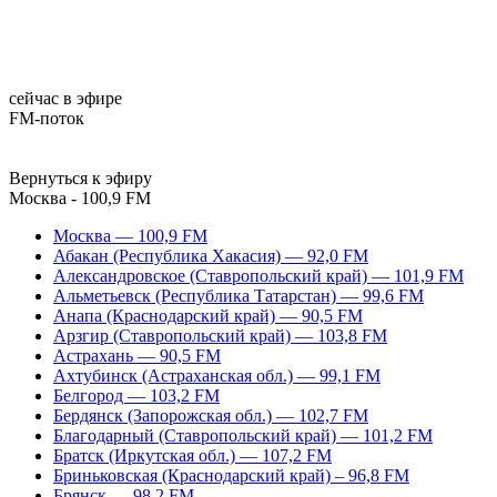
сейчас в эфире
FM-поток
Вернуться к эфиру
Москва - 100,9 FM
Москва — 100,9 FM
Абакан (Республика Хакасия) — 92,0 FM
Александровское (Ставропольский край) — 101,9 FM
Альметьевск (Республика Татарстан) — 99,6 FM
Анапа (Краснодарский край) — 90,5 FM
Арзгир (Ставропольский край) — 103,8 FM
Астрахань — 90,5 FM
Ахтубинск (Астраханская обл.) — 99,1 FM
Белгород — 103,2 FM
Бердянск (Запорожская обл.) — 102,7 FM
Благодарный (Ставропольский край) — 101,2 FM
Братск (Иркутская обл.) — 107,2 FM
Бриньковская (Краснодарский край) – 96,8 FM
Брянск — 98,2 FM