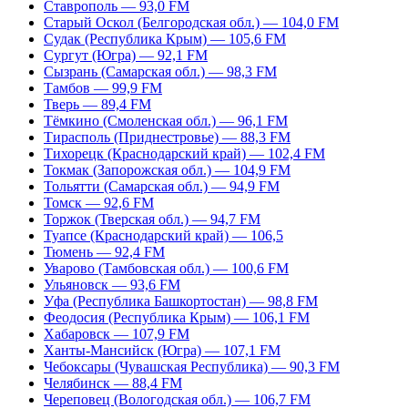
Ставрополь — 93,0 FM
Старый Оскол (Белгородская обл.) — 104,0 FM
Судак (Республика Крым) — 105,6 FM
Сургут (Югра) — 92,1 FM
Сызрань (Самарская обл.) — 98,3 FM
Тамбов — 99,9 FM
Тверь — 89,4 FM
Тёмкино (Смоленская обл.) — 96,1 FM
Тирасполь (Приднестровье) — 88,3 FM
Тихорецк (Краснодарский край) — 102,4 FM
Токмак (Запорожская обл.) — 104,9 FM
Тольятти (Самарская обл.) — 94,9 FM
Томск — 92,6 FM
Торжок (Тверская обл.) — 94,7 FM
Туапсе (Краснодарский край) — 106,5
Тюмень — 92,4 FM
Уварово (Тамбовская обл.) — 100,6 FM
Ульяновск — 93,6 FM
Уфа (Республика Башкортостан) — 98,8 FM
Феодосия (Республика Крым) — 106,1 FM
Хабаровск — 107,9 FM
Ханты-Мансийск (Югра) — 107,1 FM
Чебоксары (Чувашская Республика) — 90,3 FM
Челябинск — 88,4 FM
Череповец (Вологодская обл.) — 106,7 FM