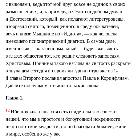
с выводами, ведь этот мой друг вовсе не одинок в своих
размышлениях, и, к примеру, о чём-то подобном думал
и Достоевский, который, как полагают литературоведы,
изобразил святого, помещённого в среду обывателей, —
речь о князе Мышкине из «Идиота», — как человека,
имеющего психиатрический диагноз. В самом деле,
именно так — как ненормальный — будет выглядеть
в глазах общества тот, кто решит следовать заповедям
Христовым. Причины такого взгляда на святость раскрыты
в звучащем сегодня во время литургии отрывке из 1-
й главы Второго послания апостола Павла к Коринфянам.
Давайте послушаем эти апостольские слова.
Глава 1.
12
Ибо похвала наша сия есть свидетельство совести
нашей, что мы в простоте и богоугодной искренности,
не по плотской мудрости, но по благодати Божией, жили
в мире, особенно же у вас.