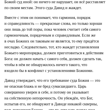
Божий суд иной: он ничего не нарушает, он всё расставляет
по своим местам. Этого суда Давид и жаждет.
Вместе с этим он понимает, что гармония, порядок
и справедливость — прекрасные слова, но только хороши
они лишь до той поры, пока человек считает себя самого
гармоничным, порядочным и справедливым. Если же
в очах Божиих он таковым не является, то ему придётся
несладко. Следовательно, тот, кто жаждет установления
Божьего миропорядка, должен приготовиться к действиям
Бога: он должен начать с самого себя, должен сделать так,
чтобы в нём не обнаружилось ничего такого, что
входило бы в конфликт с установлениями Божиими.
Давид утверждает, что его требование суда Божия — это
не опасная блажь и не бред сумасшедшего. Царь
совершенно уверен в себе, и потому он указывает
на собственную непорочность. Он убеждён, что Бог,
испытав его, не обнаружит в Давиде никакой скверны,
ведь повеления Божии — это то, чем царь всегда жил.