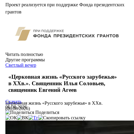
Проект реализуется при поддержке Фонда президентских
грантов
Читать полностью
Другие программы
Светлый вечер
«Церковная жизнь «Русского зарубежья»
в ХХв.». Священник Илья Соловьев,
священник Евгений Агеев
Скачать
Церковная жизнь «Русского зарубежья» в ХХв.
06.08.2026
(06.08.2026)
Поделиться