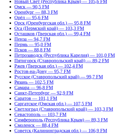
Новый Свет (Республика Крым) — 105,6 FM
Омск — 90,5 FM
Оренбург — 88,3 FM
Орёл — 95,6 FM
Орск (Оренбургская обл.) — 95,8 FM
Оса (Пермский край) — 103,3 FM
Осташков (Тверская обл.) — 99,4 FM
Пенза — 94,7 FM
Пермь — 95,0 FM
Псков — 88,8 FM
Петрозаводск (Республика Карелия) — 101,0 FM
Пятигорск (Ставропольский край) — 89,2 FM
Ржев (Тверская обл.) — 102,4 FM
Ростов-на-Дону — 95,7 FM
Русское (Ставропольский край) — 99,7 FM
Рязань — 102,5 FM
Самара — 96,8 FM
Санкт-Петербург — 92,9 FM
Саратов — 101,1 FM
Саргатское (Омская обл.) — 107,5 FM
Светлоград (Ставропольский край) — 103,3 FM
Севастополь — 103,7 FM
Симферополь (Республика Крым) — 89,3 FM
Смоленск — 88,4 FM
Советск (Калининградская обл.) — 106,9 FM