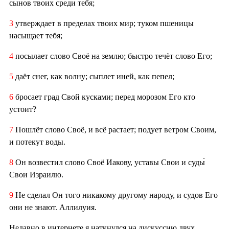
сынов твоих среди тебя;
3
утверждает в пределах твоих мир; туком пшеницы
насыщает тебя;
4
посылает слово Своё на землю; быстро течёт слово Его;
5
даёт снег, как волну; сыплет иней, как пепел;
6
бросает град Свой кусками; перед морозом Его кто
устоит?
7
Пошлёт слово Своё, и всё растает; подует ветром Своим,
и потекут воды.
8
Он возвестил слово Своё Иакову, уставы Свои и суды́
Свои Израилю.
9
Не сделал Он того никакому другому народу, и судов Его
они не знают. Аллилуия.
Недавно в интернете я наткнулся на дискуссию двух