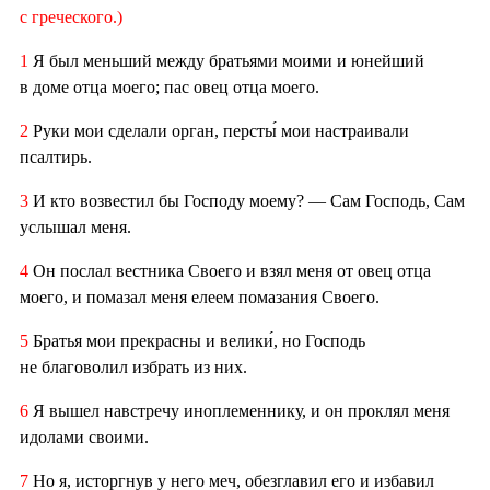
с греческого.)
1
Я был меньший между братьями моими и юнейший
в доме отца моего; пас овец отца моего.
2
Руки мои сделали орган, персты́ мои настраивали
псалтирь.
3
И кто возвестил бы Господу моему? — Сам Господь, Сам
услышал меня.
4
Он послал вестника Своего и взял меня от овец отца
моего, и помазал меня елеем помазания Своего.
5
Братья мои прекрасны и велики́, но Господь
не благоволил избрать из них.
6
Я вышел навстречу иноплеменнику, и он проклял меня
идолами своими.
7
Но я, исторгнув у него меч, обезглавил его и избавил