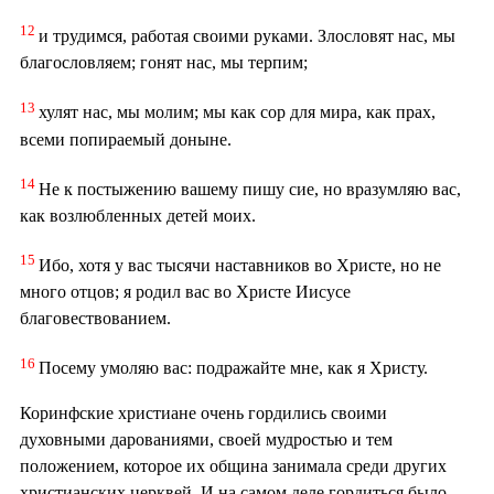
12
и трудимся, работая своими руками. Злословят нас, мы
благословляем; гонят нас, мы терпим;
13
хулят нас, мы молим; мы как сор для мира, как прах,
всеми попираемый доныне.
14
Не к постыжению вашему пишу сие, но вразумляю вас,
как возлюбленных детей моих.
15
Ибо, хотя у вас тысячи наставников во Христе, но не
много отцов; я родил вас во Христе Иисусе
благовествованием.
16
Посему умоляю вас: подражайте мне, как я Христу.
Коринфские христиане очень гордились своими
духовными дарованиями, своей мудростью и тем
положением, которое их община занимала среди других
христианских церквей. И на самом деле гордиться было