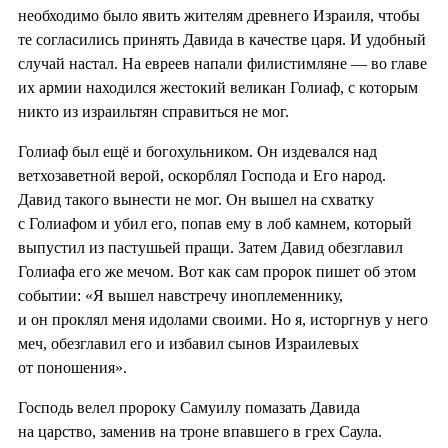
необходимо было явить жителям древнего Израиля, чтобы
те согласились принять Давида в качестве царя. И удобный
случай настал. На евреев напали филистимляне — во главе
их армии находился жестокий великан Голиаф, с которым
никто из израильтян справиться не мог.
Голиаф был ещё и богохульником. Он издевался над
ветхозаветной верой, оскорблял Господа и Его народ.
Давид такого вынести не мог. Он вышел на схватку
с Голиафом и убил его, попав ему в лоб камнем, который
выпустил из пастушьей пращи. Затем Давид обезглавил
Голиафа его же мечом. Вот как сам пророк пишет об этом
событии: «Я вышел навстречу иноплеменнику,
и он проклял меня идолами своими. Но я, исторгнув у него
меч, обезглавил его и избавил сынов Израилевых
от поношения».
Господь велел пророку Самуилу помазать Давида
на царство, заменив на троне впавшего в грех Саула.