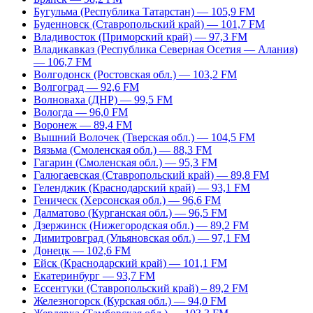
Бугульма (Республика Татарстан) — 105,9 FM
Буденновск (Ставропольский край) — 101,7 FM
Владивосток (Приморский край) — 97,3 FM
Владикавказ (Республика Северная Осетия — Алания)
— 106,7 FM
Волгодонск (Ростовская обл.) — 103,2 FM
Волгоград — 92,6 FM
Волноваха (ДНР) — 99,5 FM
Вологда — 96,0 FM
Воронеж — 89,4 FM
Вышний Волочек (Тверская обл.) — 104,5 FM
Вязьма (Смоленская обл.) — 88,3 FM
Гагарин (Смоленская обл.) — 95,3 FM
Галюгаевская (Ставропольский край) — 89,8 FM
Геленджик (Краснодарский край) — 93,1 FM
Геническ (Херсонская обл.) — 96,6 FM
Далматово (Курганская обл.) — 96,5 FM
Дзержинск (Нижегородская обл.) — 89,2 FM
Димитровград (Ульяновская обл.) — 97,1 FM
Донецк — 102,6 FM
Ейск (Краснодарский край) — 101,1 FM
Екатеринбург — 93,7 FM
Ессентуки (Ставропольский край) – 89,2 FM
Железногорск (Курская обл.) — 94,0 FM