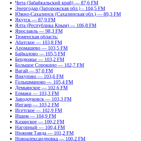
Чита (Забайкальский край) — 87,6 FM
Энергодар (Запорожская обл.) – 104,5 FM
Южно-Сахалинск (Сахалинская обл.) — 89,3 FM
Якутск — 87,9 FM
Ялта (Республика Крым) — 106,8 FM
Ярославль — 98,3 FM
Тюменская область:
Абатское — 103,8 FM
Аромашево — 103,5 FM
Байкалово — 105,5 FM
Бердюжье — 103,2 FM
Большое Сорокино — 102,7 FM
Вагай — 97,0 FM
Викулово — 103,6 FM
Голышманово — 105,4 FM
Демьянское — 102,6 FM
Ермаки — 103,3 FM
Заводоуковск — 103,3 FM
Ингаир — 103,2 FM
Исетское — 102,9 FM
Ишим — 104,9 FM
Казанское — 100,2 FM
Нагорный — 100,4 FM
Нижняя Тавда — 101,2 FM
Новоалександровка — 100,2 FM