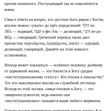
против невинного. Поступающий так не поколеблется
вовек.
Смысл ответа на вопрос, кто достоин быть рядом с Богом,
вполне можно «ужать» до трёх определений: הוֹלֵךְ хо-
ЛЕ́х — ходящий, וּפֹעֵל у-фо-Э́ль — делающий, וְדֹבֵר ве-до-
ВЕ́р — говорящий. Греческий перевод также дает
причастия: πορευόμενος, ἐργαζόμενος, λαλῶν — идущий,
делающий, говорящий. Давайте на этом немного
остановимся.
Иногда может показаться — особенно человеку, далёкому
от церковной жизни, — что близость к Богу сродни
«институциональному статусу». Кто близок к начальству?
Тот, кто максимально высоко на служебной лестнице.
Исходя из этой логики, самые близкие к Богу — это
священнослужители, ведь именно они
«институционально» находятся выше любого мирянина.
Однако псалом решительно разрушает такую логику. Как