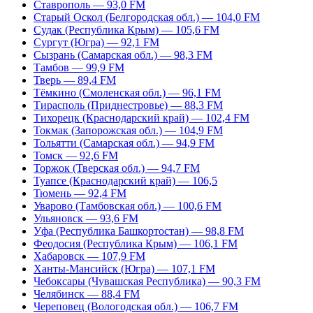
Ставрополь — 93,0 FM
Старый Оскол (Белгородская обл.) — 104,0 FM
Судак (Республика Крым) — 105,6 FM
Сургут (Югра) — 92,1 FM
Сызрань (Самарская обл.) — 98,3 FM
Тамбов — 99,9 FM
Тверь — 89,4 FM
Тёмкино (Смоленская обл.) — 96,1 FM
Тирасполь (Приднестровье) — 88,3 FM
Тихорецк (Краснодарский край) — 102,4 FM
Токмак (Запорожская обл.) — 104,9 FM
Тольятти (Самарская обл.) — 94,9 FM
Томск — 92,6 FM
Торжок (Тверская обл.) — 94,7 FM
Туапсе (Краснодарский край) — 106,5
Тюмень — 92,4 FM
Уварово (Тамбовская обл.) — 100,6 FM
Ульяновск — 93,6 FM
Уфа (Республика Башкортостан) — 98,8 FM
Феодосия (Республика Крым) — 106,1 FM
Хабаровск — 107,9 FM
Ханты-Мансийск (Югра) — 107,1 FM
Чебоксары (Чувашская Республика) — 90,3 FM
Челябинск — 88,4 FM
Череповец (Вологодская обл.) — 106,7 FM