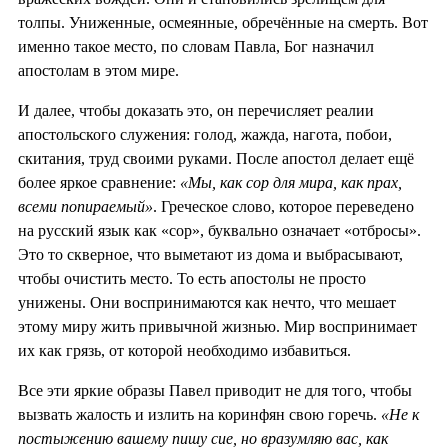
толпы. Униженные, осмеянные, обречённые на смерть. Вот
именно такое место, по словам Павла, Бог назначил
апостолам в этом мире.
И далее, чтобы доказать это, он перечисляет реалии
апостольского служения: голод, жажда, нагота, побои,
скитания, труд своими руками. После апостол делает ещё
более яркое сравнение:
«Мы, как сор для мира, как прах,
всеми попираемый»
. Греческое слово, которое переведено
на русский язык как «сор», буквально означает «отбросы».
Это то скверное, что выметают из дома и выбрасывают,
чтобы очистить место. То есть апостолы не просто
унижены. Они воспринимаются как нечто, что мешает
этому миру жить привычной жизнью. Мир воспринимает
их как грязь, от которой необходимо избавиться.
Все эти яркие образы Павел приводит не для того, чтобы
вызвать жалость и излить на коринфян свою горечь.
«Не к
постыжению вашему пишу сие, но вразумляю вас, как