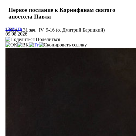
Первое послание к Коринфянам святого
апостола Павла
Скачать
1 Кор., 131 зач., IV, 9-16 (о. Дмитрий Барицкий)
09.08.2026
Поделиться