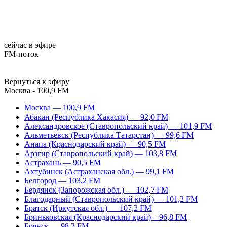
сейчас в эфире
FM-поток
Вернуться к эфиру
Москва - 100,9 FM
Москва — 100,9 FM
Абакан (Республика Хакасия) — 92,0 FM
Александровское (Ставропольский край) — 101,9 FM
Альметьевск (Республика Татарстан) — 99,6 FM
Анапа (Краснодарский край) — 90,5 FM
Арзгир (Ставропольский край) — 103,8 FM
Астрахань — 90,5 FM
Ахтубинск (Астраханская обл.) — 99,1 FM
Белгород — 103,2 FM
Бердянск (Запорожская обл.) — 102,7 FM
Благодарный (Ставропольский край) — 101,2 FM
Братск (Иркутская обл.) — 107,2 FM
Бриньковская (Краснодарский край) – 96,8 FM
Брянск — 98,2 FM