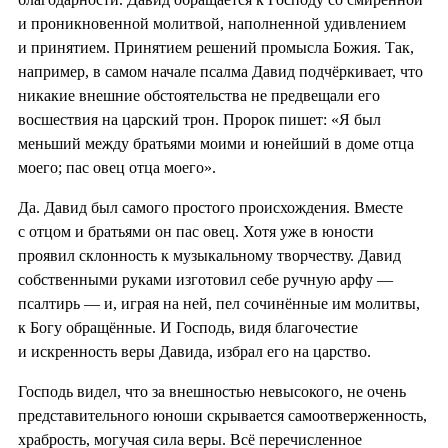
и проникновенной молитвой, наполненной удивлением
и принятием. Принятием решений промысла Божия. Так,
например, в самом начале псалма Давид подчёркивает, что
никакие внешние обстоятельства не предвещали его
восшествия на царский трон. Пророк пишет: «Я был
меньший между братьями моими и юнейший в доме отца
моего; пас овец отца моего».
Да. Давид был самого простого происхождения. Вместе
с отцом и братьями он пас овец. Хотя уже в юности
проявил склонность к музыкальному творчеству. Давид
собственными руками изготовил себе ручную арфу —
псалтирь — и, играя на ней, пел сочинённые им молитвы,
к Богу обращённые. И Господь, видя благочестие
и искренность веры Давида, избрал его на царство.
Господь видел, что за внешностью невысокого, не очень
представительного юноши скрывается самоотверженность,
храбрость, могучая сила веры. Всё перечисленное