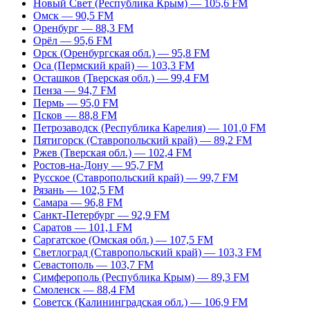
Новый Свет (Республика Крым) — 105,6 FM
Омск — 90,5 FM
Оренбург — 88,3 FM
Орёл — 95,6 FM
Орск (Оренбургская обл.) — 95,8 FM
Оса (Пермский край) — 103,3 FM
Осташков (Тверская обл.) — 99,4 FM
Пенза — 94,7 FM
Пермь — 95,0 FM
Псков — 88,8 FM
Петрозаводск (Республика Карелия) — 101,0 FM
Пятигорск (Ставропольский край) — 89,2 FM
Ржев (Тверская обл.) — 102,4 FM
Ростов-на-Дону — 95,7 FM
Русское (Ставропольский край) — 99,7 FM
Рязань — 102,5 FM
Самара — 96,8 FM
Санкт-Петербург — 92,9 FM
Саратов — 101,1 FM
Саргатское (Омская обл.) — 107,5 FM
Светлоград (Ставропольский край) — 103,3 FM
Севастополь — 103,7 FM
Симферополь (Республика Крым) — 89,3 FM
Смоленск — 88,4 FM
Советск (Калининградская обл.) — 106,9 FM