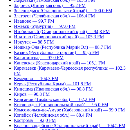
Жердевка (Тамбовская обл.) — 103,3 FM
Задонск (Липецкая обл.) — 95,2 FM
Зеленокумск (Ставропольский край) — 100,0 FM
Златоуст (Челябинская обл.) — 106,4 FM
Иваново — 99,7 FM
Ижевск (Удмуртия) — 97,0 FM
Изобильный (Ставропольский край) — 94,8 FM
Ипатово (Ставропольский край) — 105,3 FM
Иркутск — 88,5 FM
Йошкар-Ола (Республика Марий Эл) — 88,7 FM
Казань (Республика Татарстан) — 95,5 FM
Калининград — 97,0 FM
Каневская (Краснодарский край) — 105,1 FM
Карачаевск (Карачаево-Черкесская республика) — 102,3
FM
Кемерово — 104,3 FM
Керчь (Республика Крым) — 101,8 FM
Кинешма (Ивановская обл.) — 90,8 FM
Киров — 90,8 FM
Кирсанов (Тамбовская обл.) — 102,2 FM
Кисловодск (Ставропольский край) — 95,0 FM
Комсомольск-на-Амуре (Хабаровский край) — 99,9 FM
Копейск (Челябинская обл.) — 88,4 FM
Кострома — 92,0 FM
Красногвардейское (Ставропольский край) — 104,5 FM