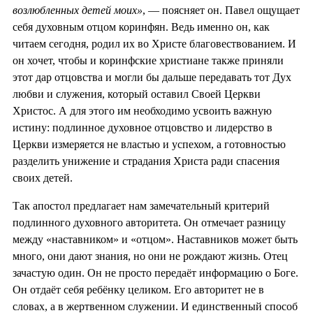
возлюбленных детей моих»
, — поясняет он. Павел ощущает
себя духовным отцом коринфян. Ведь именно он, как
читаем сегодня, родил их во Христе благовествованием. И
он хочет, чтобы и коринфские христиане также приняли
этот дар отцовства и могли бы дальше передавать тот Дух
любви и служения, который оставил Своей Церкви
Христос. А для этого им необходимо усвоить важную
истину: подлинное духовное отцовство и лидерство в
Церкви измеряется не властью и успехом, а готовностью
разделить унижение и страдания Христа ради спасения
своих детей.
Так апостол предлагает нам замечательный критерий
подлинного духовного авторитета. Он отмечает разницу
между «наставником» и «отцом». Наставников может быть
много, они дают знания, но они не рождают жизнь. Отец
зачастую один. Он не просто передаёт информацию о Боге.
Он отдаёт себя ребёнку целиком. Его авторитет не в
словах, а в жертвенном служении. И единственный способ