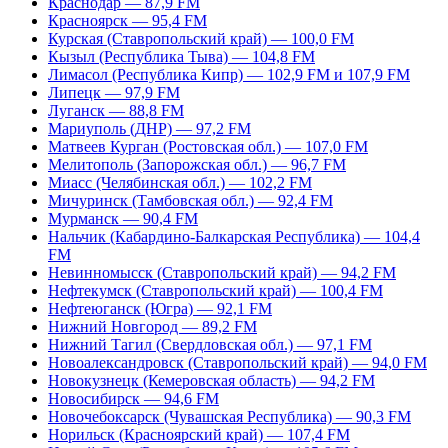
Краснодар — 87,9 FM
Красноярск — 95,4 FM
Курская (Ставропольский край) — 100,0 FM
Кызыл (Республика Тыва) — 104,8 FM
Лимасол (Республика Кипр) — 102,9 FM и 107,9 FM
Липецк — 97,9 FM
Луганск — 88,8 FM
Мариуполь (ДНР) — 97,2 FM
Матвеев Курган (Ростовская обл.) — 107,0 FM
Мелитополь (Запорожская обл.) — 96,7 FM
Миасс (Челябинская обл.) — 102,2 FM
Мичуринск (Тамбовская обл.) — 92,4 FM
Мурманск — 90,4 FM
Нальчик (Кабардино-Балкарская Республика) — 104,4
FM
Невинномысск (Ставропольский край) — 94,2 FM
Нефтекумск (Ставропольский край) — 100,4 FM
Нефтеюганск (Югра) — 92,1 FM
Нижний Новгород — 89,2 FM
Нижний Тагил (Свердловская обл.) — 97,1 FM
Новоалександровск (Ставропольский край) — 94,0 FM
Новокузнецк (Кемеровская область) — 94,2 FM
Новосибирск — 94,6 FM
Новочебоксарск (Чувашская Республика) — 90,3 FM
Норильск (Красноярский край) — 107,4 FM