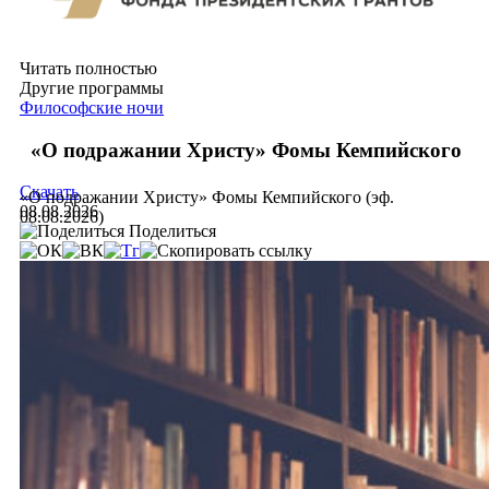
Читать полностью
Другие программы
Философские ночи
«О подражании Христу» Фомы Кемпийского
Скачать
«О подражании Христу» Фомы Кемпийского (эф.
08.08.2026
08.08.2026)
Поделиться