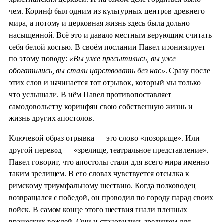
чем. Коринф был одним из культурных центров древнего
мира, а потому и церковная жизнь здесь была дольно
насыщенной. Всё это и давало местным верующим считать
себя белой костью. В своём послании Павел иронизирует
по этому поводу:
«Вы уже пресытились, вы уже
обогатились, вы стали царствовать без нас»
. Сразу после
этих слов и начинается тот отрывок, который мы только
что услышали. В нём Павел противопоставляет
самодовольству коринфян свою собственную жизнь и
жизнь других апостолов.
Ключевой образ отрывка — это слово «позорище». Или
другой перевод — «зрелище, театральное представление».
Павел говорит, что апостолы стали для всего мира именно
таким зрелищем. В его словах чувствуется отсылка к
римскому триумфальному шествию. Когда полководец
возвращался с победой, он проводил по городу парад своих
войск. В самом конце этого шествия гнали пленных
вражеских вождей. Они и становились зрелищем для