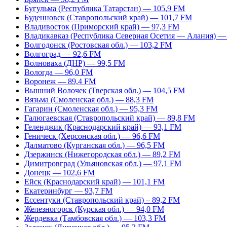
Бугульма (Республика Татарстан) — 105,9 FM
Буденновск (Ставропольский край) — 101,7 FM
Владивосток (Приморский край) — 97,3 FM
Владикавказ (Республика Северная Осетия — Алания) —
Волгодонск (Ростовская обл.) — 103,2 FM
Волгоград — 92,6 FM
Волноваха (ДНР) — 99,5 FM
Вологда — 96,0 FM
Воронеж — 89,4 FM
Вышний Волочек (Тверская обл.) — 104,5 FM
Вязьма (Смоленская обл.) — 88,3 FM
Гагарин (Смоленская обл.) — 95,3 FM
Галюгаевская (Ставропольский край) — 89,8 FM
Геленджик (Краснодарский край) — 93,1 FM
Геническ (Херсонская обл.) — 96,6 FM
Далматово (Курганская обл.) — 96,5 FM
Дзержинск (Нижегородская обл.) — 89,2 FM
Димитровград (Ульяновская обл.) — 97,1 FM
Донецк — 102,6 FM
Ейск (Краснодарский край) — 101,1 FM
Екатеринбург — 93,7 FM
Ессентуки (Ставропольский край) – 89,2 FM
Железногорск (Курская обл.) — 94,0 FM
Жердевка (Тамбовская обл.) — 103,3 FM