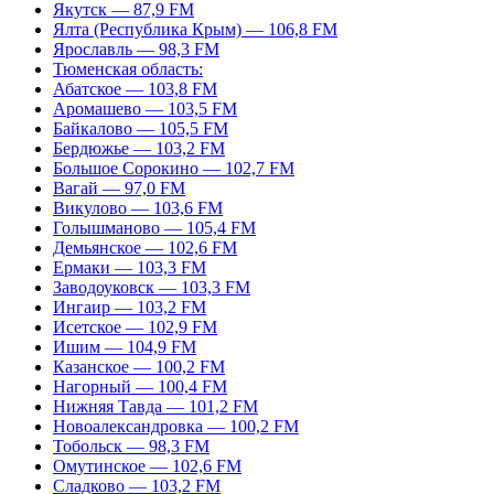
Якутск — 87,9 FM
Ялта (Республика Крым) — 106,8 FM
Ярославль — 98,3 FM
Тюменская область:
Абатское — 103,8 FM
Аромашево — 103,5 FM
Байкалово — 105,5 FM
Бердюжье — 103,2 FM
Большое Сорокино — 102,7 FM
Вагай — 97,0 FM
Викулово — 103,6 FM
Голышманово — 105,4 FM
Демьянское — 102,6 FM
Ермаки — 103,3 FM
Заводоуковск — 103,3 FM
Ингаир — 103,2 FM
Исетское — 102,9 FM
Ишим — 104,9 FM
Казанское — 100,2 FM
Нагорный — 100,4 FM
Нижняя Тавда — 101,2 FM
Новоалександровка — 100,2 FM
Тобольск — 98,3 FM
Омутинское — 102,6 FM
Сладково — 103,2 FM