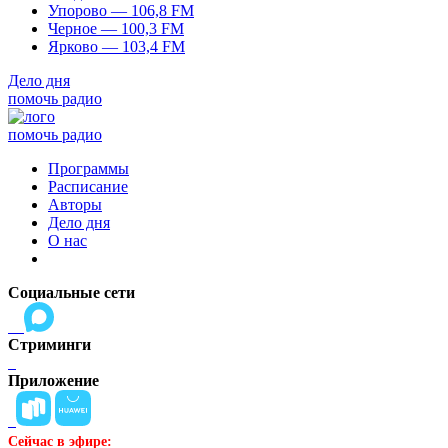
Упорово — 106,8 FM
Черное — 100,3 FM
Ярково — 103,4 FM
Дело дня
помочь радио
помочь радио
Программы
Расписание
Авторы
Дело дня
О нас
Социальные сети
Стриминги
Приложение
Сейчас в эфире: