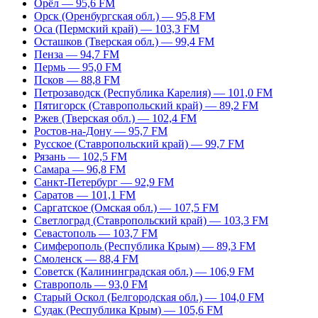
Орёл — 95,6 FM
Орск (Оренбургская обл.) — 95,8 FM
Оса (Пермский край) — 103,3 FM
Осташков (Тверская обл.) — 99,4 FM
Пенза — 94,7 FM
Пермь — 95,0 FM
Псков — 88,8 FM
Петрозаводск (Республика Карелия) — 101,0 FM
Пятигорск (Ставропольский край) — 89,2 FM
Ржев (Тверская обл.) — 102,4 FM
Ростов-на-Дону — 95,7 FM
Русское (Ставропольский край) — 99,7 FM
Рязань — 102,5 FM
Самара — 96,8 FM
Санкт-Петербург — 92,9 FM
Саратов — 101,1 FM
Саргатское (Омская обл.) — 107,5 FM
Светлоград (Ставропольский край) — 103,3 FM
Севастополь — 103,7 FM
Симферополь (Республика Крым) — 89,3 FM
Смоленск — 88,4 FM
Советск (Калининградская обл.) — 106,9 FM
Ставрополь — 93,0 FM
Старый Оскол (Белгородская обл.) — 104,0 FM
Судак (Республика Крым) — 105,6 FM