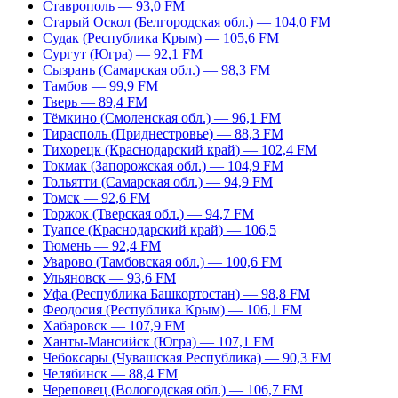
Ставрополь — 93,0 FM
Старый Оскол (Белгородская обл.) — 104,0 FM
Судак (Республика Крым) — 105,6 FM
Сургут (Югра) — 92,1 FM
Сызрань (Самарская обл.) — 98,3 FM
Тамбов — 99,9 FM
Тверь — 89,4 FM
Тёмкино (Смоленская обл.) — 96,1 FM
Тирасполь (Приднестровье) — 88,3 FM
Тихорецк (Краснодарский край) — 102,4 FM
Токмак (Запорожская обл.) — 104,9 FM
Тольятти (Самарская обл.) — 94,9 FM
Томск — 92,6 FM
Торжок (Тверская обл.) — 94,7 FM
Туапсе (Краснодарский край) — 106,5
Тюмень — 92,4 FM
Уварово (Тамбовская обл.) — 100,6 FM
Ульяновск — 93,6 FM
Уфа (Республика Башкортостан) — 98,8 FM
Феодосия (Республика Крым) — 106,1 FM
Хабаровск — 107,9 FM
Ханты-Мансийск (Югра) — 107,1 FM
Чебоксары (Чувашская Республика) — 90,3 FM
Челябинск — 88,4 FM
Череповец (Вологодская обл.) — 106,7 FM