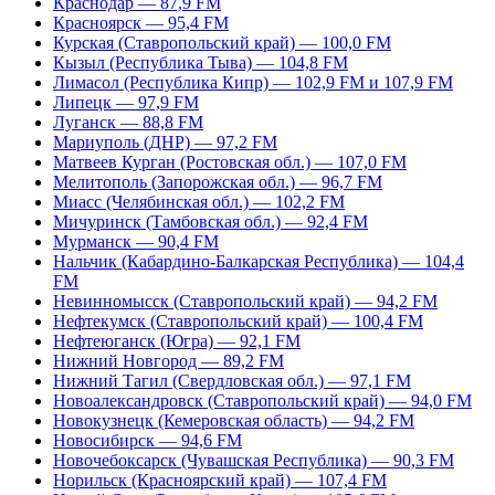
Краснодар — 87,9 FM
Красноярск — 95,4 FM
Курская (Ставропольский край) — 100,0 FM
Кызыл (Республика Тыва) — 104,8 FM
Лимасол (Республика Кипр) — 102,9 FM и 107,9 FM
Липецк — 97,9 FM
Луганск — 88,8 FM
Мариуполь (ДНР) — 97,2 FM
Матвеев Курган (Ростовская обл.) — 107,0 FM
Мелитополь (Запорожская обл.) — 96,7 FM
Миасс (Челябинская обл.) — 102,2 FM
Мичуринск (Тамбовская обл.) — 92,4 FM
Мурманск — 90,4 FM
Нальчик (Кабардино-Балкарская Республика) — 104,4
FM
Невинномысск (Ставропольский край) — 94,2 FM
Нефтекумск (Ставропольский край) — 100,4 FM
Нефтеюганск (Югра) — 92,1 FM
Нижний Новгород — 89,2 FM
Нижний Тагил (Свердловская обл.) — 97,1 FM
Новоалександровск (Ставропольский край) — 94,0 FM
Новокузнецк (Кемеровская область) — 94,2 FM
Новосибирск — 94,6 FM
Новочебоксарск (Чувашская Республика) — 90,3 FM
Норильск (Красноярский край) — 107,4 FM