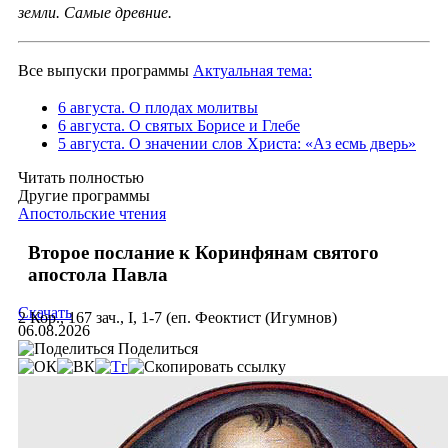
земли. Самые древние.
Все выпуски программы
Актуальная тема:
6 августа. О плодах молитвы
6 августа. О святых Борисе и Глебе
5 августа. О значении слов Христа: «Аз есмь дверь»
Читать полностью
Другие программы
Апостольские чтения
Второе послание к Коринфянам святого
апостола Павла
Скачать
2 Кор., 167 зач., I, 1-7 (еп. Феоктист (Игумнов)
06.08.2026
Поделиться