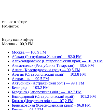
сейчас в эфире
FM-поток
Вернуться к эфиру
Москва - 100,9 FM
Москва — 100,9 FM
Абакан (Республика Хакасия) — 92,0 FM
Александровское (Ставропольский край) — 101,9 FM
Альметьевск (Республика Татарстан) — 99,6 FM
Анапа (Краснодарский край) — 90,5 FM
Арзгир (Ставропольский край) — 103,8 FM
Астрахань — 90,5 FM
Ахтубинск (Астраханская обл.) — 99,1 FM
Белгород — 103,2 FM
Бердянск (Запорожская обл.) — 102,7 FM
Благодарный (Ставропольский край) — 101,2 FM
Братск (Иркутская обл.) — 107,2 FM
Бриньковская (Краснодарский край) – 96,8 FM
Брянск — 98,2 FM