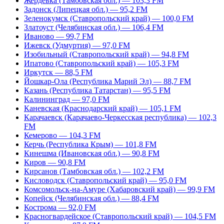
Жердевка (Тамбовская обл.) — 103,3 FM
Задонск (Липецкая обл.) — 95,2 FM
Зеленокумск (Ставропольский край) — 100,0 FM
Златоуст (Челябинская обл.) — 106,4 FM
Иваново — 99,7 FM
Ижевск (Удмуртия) — 97,0 FM
Изобильный (Ставропольский край) — 94,8 FM
Ипатово (Ставропольский край) — 105,3 FM
Иркутск — 88,5 FM
Йошкар-Ола (Республика Марий Эл) — 88,7 FM
Казань (Республика Татарстан) — 95,5 FM
Калининград — 97,0 FM
Каневская (Краснодарский край) — 105,1 FM
Карачаевск (Карачаево-Черкесская республика) — 102,3
FM
Кемерово — 104,3 FM
Керчь (Республика Крым) — 101,8 FM
Кинешма (Ивановская обл.) — 90,8 FM
Киров — 90,8 FM
Кирсанов (Тамбовская обл.) — 102,2 FM
Кисловодск (Ставропольский край) — 95,0 FM
Комсомольск-на-Амуре (Хабаровский край) — 99,9 FM
Копейск (Челябинская обл.) — 88,4 FM
Кострома — 92,0 FM
Красногвардейское (Ставропольский край) — 104,5 FM