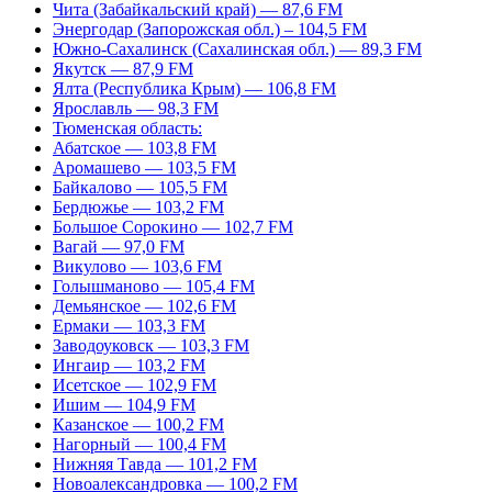
Чита (Забайкальский край) — 87,6 FM
Энергодар (Запорожская обл.) – 104,5 FM
Южно-Сахалинск (Сахалинская обл.) — 89,3 FM
Якутск — 87,9 FM
Ялта (Республика Крым) — 106,8 FM
Ярославль — 98,3 FM
Тюменская область:
Абатское — 103,8 FM
Аромашево — 103,5 FM
Байкалово — 105,5 FM
Бердюжье — 103,2 FM
Большое Сорокино — 102,7 FM
Вагай — 97,0 FM
Викулово — 103,6 FM
Голышманово — 105,4 FM
Демьянское — 102,6 FM
Ермаки — 103,3 FM
Заводоуковск — 103,3 FM
Ингаир — 103,2 FM
Исетское — 102,9 FM
Ишим — 104,9 FM
Казанское — 100,2 FM
Нагорный — 100,4 FM
Нижняя Тавда — 101,2 FM
Новоалександровка — 100,2 FM