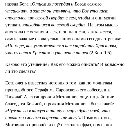
назвал Бога
«Отцом милосердия и Богом всякого
утешения», а затем он упомянул, что Бог утешает
апостолов «во всякой скорби»
с тем, чтобы и они могли
утешать
«находящихся во всякой скорби»
. На этом мысль
апостола не остановилась, и он написал, как кажется,
самые важные слова услышанного нами сегодня отрывка:
«По мере, как умножаются в нас страдания Христовы,
умножается Христом и утешение наше»
(2 Кор. 1:5).
Каково это утешение? Как его можно описать? И возможно
ли это сделать?
Есть очень известная история о том, как по молитвам
преподобного Серафима Саровского его собеседник
Николай Александрович Мотовилов ощутил действие
благодати Божией, и реакция Мотовилова была такой:
«Чувствую я такую тишину и мир в душе моей, что
никакими словами выразить не могу!»
Помимо этого,
Мотовилов произнёс и ещё несколько фраз, и все они