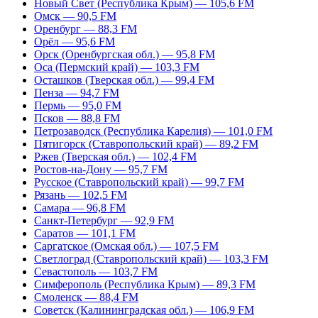
Новый Свет (Республика Крым) — 105,6 FM
Омск — 90,5 FM
Оренбург — 88,3 FM
Орёл — 95,6 FM
Орск (Оренбургская обл.) — 95,8 FM
Оса (Пермский край) — 103,3 FM
Осташков (Тверская обл.) — 99,4 FM
Пенза — 94,7 FM
Пермь — 95,0 FM
Псков — 88,8 FM
Петрозаводск (Республика Карелия) — 101,0 FM
Пятигорск (Ставропольский край) — 89,2 FM
Ржев (Тверская обл.) — 102,4 FM
Ростов-на-Дону — 95,7 FM
Русское (Ставропольский край) — 99,7 FM
Рязань — 102,5 FM
Самара — 96,8 FM
Санкт-Петербург — 92,9 FM
Саратов — 101,1 FM
Саргатское (Омская обл.) — 107,5 FM
Светлоград (Ставропольский край) — 103,3 FM
Севастополь — 103,7 FM
Симферополь (Республика Крым) — 89,3 FM
Смоленск — 88,4 FM
Советск (Калининградская обл.) — 106,9 FM