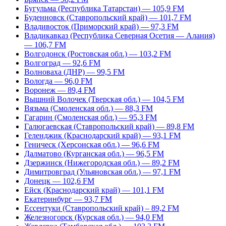
Бугульма (Республика Татарстан) — 105,9 FM
Буденновск (Ставропольский край) — 101,7 FM
Владивосток (Приморский край) — 97,3 FM
Владикавказ (Республика Северная Осетия — Алания)
— 106,7 FM
Волгодонск (Ростовская обл.) — 103,2 FM
Волгоград — 92,6 FM
Волноваха (ДНР) — 99,5 FM
Вологда — 96,0 FM
Воронеж — 89,4 FM
Вышний Волочек (Тверская обл.) — 104,5 FM
Вязьма (Смоленская обл.) — 88,3 FM
Гагарин (Смоленская обл.) — 95,3 FM
Галюгаевская (Ставропольский край) — 89,8 FM
Геленджик (Краснодарский край) — 93,1 FM
Геническ (Херсонская обл.) — 96,6 FM
Далматово (Курганская обл.) — 96,5 FM
Дзержинск (Нижегородская обл.) — 89,2 FM
Димитровград (Ульяновская обл.) — 97,1 FM
Донецк — 102,6 FM
Ейск (Краснодарский край) — 101,1 FM
Екатеринбург — 93,7 FM
Ессентуки (Ставропольский край) – 89,2 FM
Железногорск (Курская обл.) — 94,0 FM