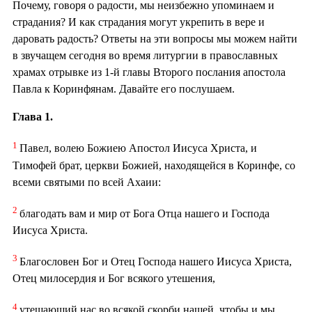
Почему, говоря о радости, мы неизбежно упоминаем и
страдания? И как страдания могут укрепить в вере и
даровать радость? Ответы на эти вопросы мы можем найти
в звучащем сегодня во время литургии в православных
храмах отрывке из 1-й главы Второго послания апостола
Павла к Коринфянам. Давайте его послушаем.
Глава 1.
1
Павел, волею Божиею Апостол Иисуса Христа, и
Тимофей брат, церкви Божией, находящейся в Коринфе, со
всеми святыми по всей Ахаии:
2
благодать вам и мир от Бога Отца нашего и Господа
Иисуса Христа.
3
Благословен Бог и Отец Господа нашего Иисуса Христа,
Отец милосердия и Бог всякого утешения,
4
утешающий нас во всякой скорби нашей, чтобы и мы