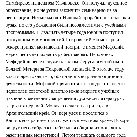
Симбирске, нынешнем Ульяновске. Он получал духовное
образование, но не успел закончить семинарию из-за
революции. Несколько лет Николай проработал в школах и
вузах, но его убеждения были несовместимы с учебными
программами. В двадцать четыре года юноша поступил
послушником в московский Покровский монастырь и
вскоре принял монашеский постриг с именем Мефодий.
Через шесть лет монастырь был закрыт. Иеромонах
Мефодий перешел служить в храм Иерусалимской иконы
Божией Матери за Покровской заставой. В этом же году
власти арестовали его, обвинив в контрреволюционной
деятельности. Мефодий прямо ответил следователю, что
недоволен советской властью из-за закрытия учебных
духовных заведений, запрещения духовной литературы,
закрытия церквей. Монаха сослали на три года в
Архангельский край. Он вернулся и поселился в
Каширском районе, стал служить в местном храме. Вскоре
вокруг него собралась небольшая община из монахинь
разогнанных монастырей. Летом тридцать седьмого года