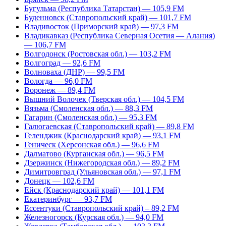
Бугульма (Республика Татарстан) — 105,9 FM
Буденновск (Ставропольский край) — 101,7 FM
Владивосток (Приморский край) — 97,3 FM
Владикавказ (Республика Северная Осетия — Алания)
— 106,7 FM
Волгодонск (Ростовская обл.) — 103,2 FM
Волгоград — 92,6 FM
Волноваха (ДНР) — 99,5 FM
Вологда — 96,0 FM
Воронеж — 89,4 FM
Вышний Волочек (Тверская обл.) — 104,5 FM
Вязьма (Смоленская обл.) — 88,3 FM
Гагарин (Смоленская обл.) — 95,3 FM
Галюгаевская (Ставропольский край) — 89,8 FM
Геленджик (Краснодарский край) — 93,1 FM
Геническ (Херсонская обл.) — 96,6 FM
Далматово (Курганская обл.) — 96,5 FM
Дзержинск (Нижегородская обл.) — 89,2 FM
Димитровград (Ульяновская обл.) — 97,1 FM
Донецк — 102,6 FM
Ейск (Краснодарский край) — 101,1 FM
Екатеринбург — 93,7 FM
Ессентуки (Ставропольский край) – 89,2 FM
Железногорск (Курская обл.) — 94,0 FM