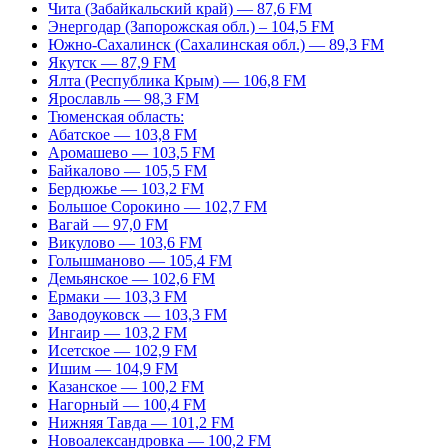
Чита (Забайкальский край) — 87,6 FM
Энергодар (Запорожская обл.) – 104,5 FM
Южно-Сахалинск (Сахалинская обл.) — 89,3 FM
Якутск — 87,9 FM
Ялта (Республика Крым) — 106,8 FM
Ярославль — 98,3 FM
Тюменская область:
Абатское — 103,8 FM
Аромашево — 103,5 FM
Байкалово — 105,5 FM
Бердюжье — 103,2 FM
Большое Сорокино — 102,7 FM
Вагай — 97,0 FM
Викулово — 103,6 FM
Голышманово — 105,4 FM
Демьянское — 102,6 FM
Ермаки — 103,3 FM
Заводоуковск — 103,3 FM
Ингаир — 103,2 FM
Исетское — 102,9 FM
Ишим — 104,9 FM
Казанское — 100,2 FM
Нагорный — 100,4 FM
Нижняя Тавда — 101,2 FM
Новоалександровка — 100,2 FM