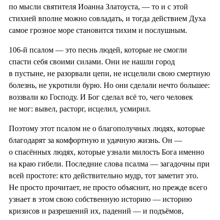
по мысли святителя Иоанна Златоуста, — то и с этой
стихией вполне можно совладать, и тогда действием Духа
самое грозное море становится тихим и послушным.
106-й псалом — это песнь людей, которые не смогли
спасти себя своими силами. Они не нашли город
в пустыне, не разорвали цепи, не исцелили свою смертную
болезнь, не укротили бурю. Но они сделали нечто большее:
воззвали ко Господу. И Бог сделал всё то, чего человек
не мог: вывел, расторг, исцелил, усмирил.
Поэтому этот псалом не о благополучных людях, которые
благодарят за комфортную и удачную жизнь. Он —
о спасённых людях, которые узнали милость Бога именно
на краю гибели. Последние слова псалма — загадочны при
всей простоте: кто действительно мудр, тот заметит это.
Не просто прочитает, не просто объяснит, но прежде всего
узнает в этом свою собственную историю — историю
кризисов и разрешений их, падений — и подъёмов,