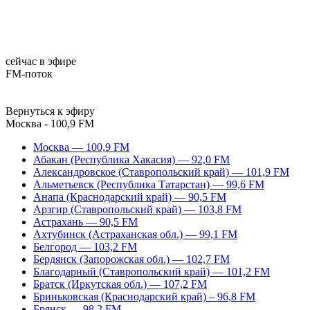
сейчас в эфире
FM-поток
Вернуться к эфиру
Москва - 100,9 FM
Москва — 100,9 FM
Абакан (Республика Хакасия) — 92,0 FM
Александровское (Ставропольский край) — 101,9 FM
Альметьевск (Республика Татарстан) — 99,6 FM
Анапа (Краснодарский край) — 90,5 FM
Арзгир (Ставропольский край) — 103,8 FM
Астрахань — 90,5 FM
Ахтубинск (Астраханская обл.) — 99,1 FM
Белгород — 103,2 FM
Бердянск (Запорожская обл.) — 102,7 FM
Благодарный (Ставропольский край) — 101,2 FM
Братск (Иркутская обл.) — 107,2 FM
Бриньковская (Краснодарский край) – 96,8 FM
Брянск — 98,2 FM