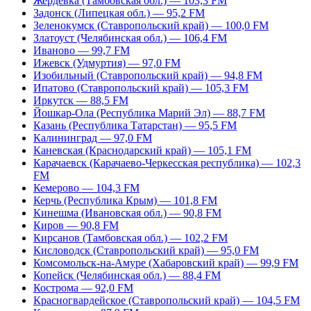
Жердевка (Тамбовская обл.) — 103,3 FM
Задонск (Липецкая обл.) — 95,2 FM
Зеленокумск (Ставропольский край) — 100,0 FM
Златоуст (Челябинская обл.) — 106,4 FM
Иваново — 99,7 FM
Ижевск (Удмуртия) — 97,0 FM
Изобильный (Ставропольский край) — 94,8 FM
Ипатово (Ставропольский край) — 105,3 FM
Иркутск — 88,5 FM
Йошкар-Ола (Республика Марий Эл) — 88,7 FM
Казань (Республика Татарстан) — 95,5 FM
Калининград — 97,0 FM
Каневская (Краснодарский край) — 105,1 FM
Карачаевск (Карачаево-Черкесская республика) — 102,3
FM
Кемерово — 104,3 FM
Керчь (Республика Крым) — 101,8 FM
Кинешма (Ивановская обл.) — 90,8 FM
Киров — 90,8 FM
Кирсанов (Тамбовская обл.) — 102,2 FM
Кисловодск (Ставропольский край) — 95,0 FM
Комсомольск-на-Амуре (Хабаровский край) — 99,9 FM
Копейск (Челябинская обл.) — 88,4 FM
Кострома — 92,0 FM
Красногвардейское (Ставропольский край) — 104,5 FM