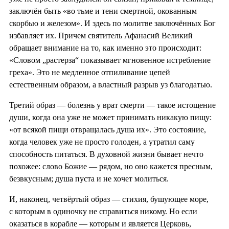
заключён быть «во тьме и тени смертной, окованным
скорбью и железом». И здесь по молитве заключённых Бог
избавляет их. Причем святитель Афанасий Великий
обращает внимание на то, как именно это происходит:
«Словом „растерза“ показывает мгновенное истребление
греха». Это не медленное отпиливание цепей
естественным образом, а властный разрыв уз благодатью.
Третий образ — болезнь у врат смерти — такое истощение
души, когда она уже не может принимать никакую пищу:
«от всякой пищи отвращалась душа их». Это состояние,
когда человек уже не просто голоден, а утратил саму
способность питаться. В духовной жизни бывает нечто
похожее: слово Божие — рядом, но оно кажется пресным,
безвкусным; душа пуста и не хочет молиться.
И, наконец, четвёртый образ — стихия, бушующее море,
с которым в одиночку не справиться никому. Но если
оказаться в корабле — которым и является Церковь,