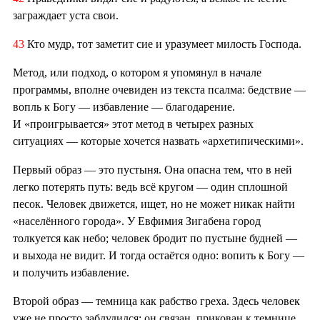
заграждает уста свои.
43
Кто мудр, тот заметит сие и уразумеет милость Господа.
Метод, или подход, о котором я упомянул в начале
программы, вполне очевиден из текста псалма: бедствие —
вопль к Богу — избавление — благодарение.
И «проигрывается» этот метод в четырех разных
ситуациях — которые хочется назвать «архетипическими».
Первый образ — это пустыня. Она опасна тем, что в ней
легко потерять путь: ведь всё кругом — один сплошной
песок. Человек движется, ищет, но не может никак найти
«населённого города». У Евфимия Зигабена город
толкуется как небо; человек бродит по пустыне будней —
и выхода не видит. И тогда остаётся одно: вопить к Богу —
и получить избавление.
Второй образ — темница как рабство греха. Здесь человек
уже не просто заблудился: он связан, прикован к темнице,