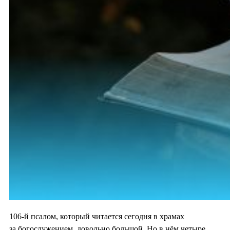
106-й псалом, который читается сегодня в храмах
за богослужением, довольно большой. Но в нём четыре