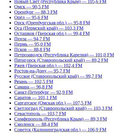
Новый Свет (Республика Крым) — 105,6 FM
Омск — 90,5 FM
Оренбург — 88,3 FM
Орёл — 95,6 FM
Орск (Оренбургская обл.) — 95,8 FM
Оса (Пермский край) — 103,3 FM
Осташков (Тверская обл.) — 99,4 FM
Пенза — 94,7 FM
Пермь — 95,0 FM
Псков — 88,8 FM
Петрозаводск (Республика Карелия) — 101,0 FM
Пятигорск (Ставропольский край) — 89,2 FM
Ржев (Тверская обл.) — 102,4 FM
Ростов-на-Дону — 95,7 FM
Русское (Ставропольский край) — 99,7 FM
Рязань — 102,5 FM
Самара — 96,8 FM
Санкт-Петербург — 92,9 FM
Саратов — 101,1 FM
Саргатское (Омская обл.) — 107,5 FM
Светлоград (Ставропольский край) — 103,3 FM
Севастополь — 103,7 FM
Симферополь (Республика Крым) — 89,3 FM
Смоленск — 88,4 FM
Советск (Калининградская обл.) — 106,9 FM