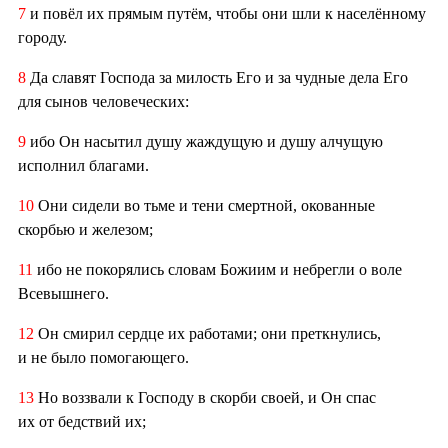
7
и повёл их прямым путём, чтобы они шли к населённому
городу.
8
Да славят Господа за милость Его и за чудные дела Его
для сынов человеческих:
9
ибо Он насытил душу жаждущую и душу алчущую
исполнил благами.
10
Они сидели во тьме и тени смертной, окованные
скорбью и железом;
11
ибо не покорялись словам Божиим и небрегли о воле
Всевышнего.
12
Он смирил сердце их работами; они преткнулись,
и не было помогающего.
13
Но воззвали к Господу в скорби своей, и Он спас
их от бедствий их;