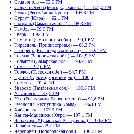
Ставрополь — 93,0 FM
Старый Оскол (Белгородская обл.) — 104,0 FM
Судак (Республика Крым) — 105,6 FM
Сургут (Югра) — 92,1 FM
Сызрань (Самарская обл.) — 98,3 FM
Тамбов — 99,9 FM
Тверь — 89,4 FM
Тёмкино (Смоленская обл.) — 96,1 FM
Тирасполь (Приднестровье) — 88,3 FM
Тихорецк (Краснодарский край) — 102,4 FM
Токмак (Запорожская обл.) — 104,9 FM
Тольятти (Самарская обл.) — 94,9 FM
Томск — 92,6 FM
Торжок (Тверская обл.) — 94,7 FM
Туапсе (Краснодарский край) — 106,5
Тюмень — 92,4 FM
Уварово (Тамбовская обл.) — 100,6 FM
Ульяновск — 93,6 FM
Уфа (Республика Башкортостан) — 98,8 FM
Феодосия (Республика Крым) — 106,1 FM
Хабаровск — 107,9 FM
Ханты-Мансийск (Югра) — 107,1 FM
Чебоксары (Чувашская Республика) — 90,3 FM
Челябинск — 88,4 FM
Череповец (Вологодская обл.) — 106,7 FM