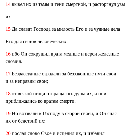
14
вывел их из тьмы и тени смертной, и расторгнул узы
их.
15
Да славят Господа за милость Его и за чудные дела
Его для сынов человеческих:
16
ибо Он сокрушил врата медные и вереи железные
сломил.
17
Безрассудные страдали за беззаконные пути свои
и за неправды свои;
18
от всякой пищи отвращалась душа их, и они
приближались ко вратам смерти.
19
Но воззвали к Господу в скорби своей, и Он спас
их от бедствий их;
20
послал слово Своё и исцелил их, и избавил