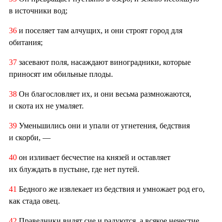
в источники вод;
36
и поселяет там алчущих, и они строят город для
обитания;
37
засевают поля, насаждают виноградники, которые
приносят им обильные плоды.
38
Он благословляет их, и они весьма размножаются,
и скота их не умаляет.
39
Уменьшились они и упали от угнетения, бедствия
и скорби, —
40
он изливает бесчестие на князей и оставляет
их блуждать в пустыне, где нет путей.
41
Бедного же извлекает из бедствия и умножает род его,
как стада овец.
42
Праведники видят сие и радуются, а всякое нечестие