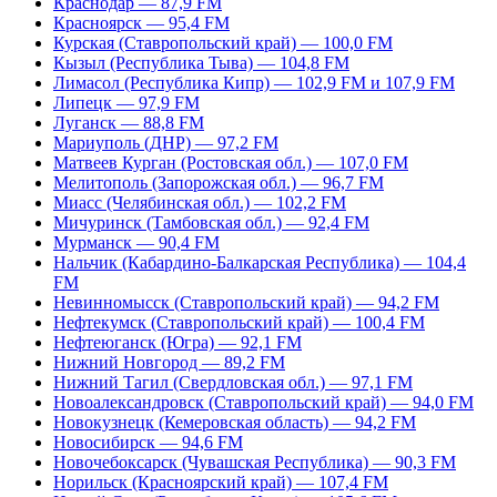
Краснодар — 87,9 FM
Красноярск — 95,4 FM
Курская (Ставропольский край) — 100,0 FM
Кызыл (Республика Тыва) — 104,8 FM
Лимасол (Республика Кипр) — 102,9 FM и 107,9 FM
Липецк — 97,9 FM
Луганск — 88,8 FM
Мариуполь (ДНР) — 97,2 FM
Матвеев Курган (Ростовская обл.) — 107,0 FM
Мелитополь (Запорожская обл.) — 96,7 FM
Миасс (Челябинская обл.) — 102,2 FM
Мичуринск (Тамбовская обл.) — 92,4 FM
Мурманск — 90,4 FM
Нальчик (Кабардино-Балкарская Республика) — 104,4
FM
Невинномысск (Ставропольский край) — 94,2 FM
Нефтекумск (Ставропольский край) — 100,4 FM
Нефтеюганск (Югра) — 92,1 FM
Нижний Новгород — 89,2 FM
Нижний Тагил (Свердловская обл.) — 97,1 FM
Новоалександровск (Ставропольский край) — 94,0 FM
Новокузнецк (Кемеровская область) — 94,2 FM
Новосибирск — 94,6 FM
Новочебоксарск (Чувашская Республика) — 90,3 FM
Норильск (Красноярский край) — 107,4 FM