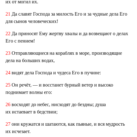
их от могил их.
21
Да славят Господа за милость Его и за чудные дела Его
для сынов человеческих!
22
Да приносят Ему жертву хвалы и да возвещают о делах
Его с пением!
23
Отправляющиеся на кораблях в море, производящие
дела на больших водах,
24
видят дела Господа и чудеса Его в пучине:
25
Он речёт, — и восстанет бурный ветер и высоко
поднимает волны его:
26
восходят до небес, нисходят до бездны; душа
их истаевает в бедствии;
27
они кружатся и шатаются, как пьяные, и вся мудрость
их исчезает.