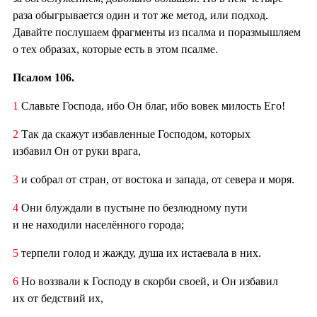
раза обыгрывается один и тот же метод, или подход.
Давайте послушаем фрагменты из псалма и поразмышляем
о тех образах, которые есть в этом псалме.
Псалом 106.
1
Славьте Господа, ибо Он благ, ибо вовек милость Его!
2
Так да скажут избавленные Господом, которых
избавил Он от руки врага,
3
и собрал от стран, от востока и запада, от севера и моря.
4
Они блуждали в пустыне по безлюдному пути
и не находили населённого города;
5
терпели голод и жажду, душа их истаевала в них.
6
Но воззвали к Господу в скорби своей, и Он избавил
их от бедствий их,