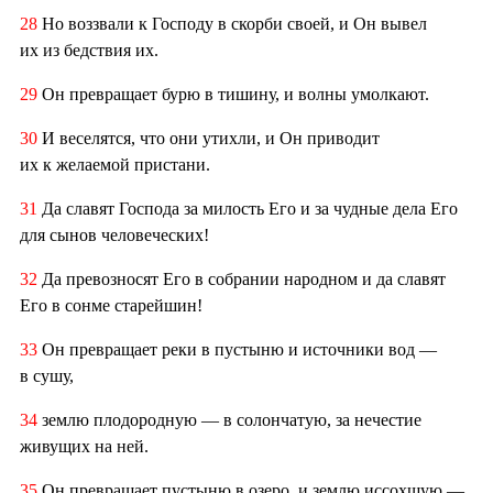
28
Но воззвали к Господу в скорби своей, и Он вывел
их из бедствия их.
29
Он превращает бурю в тишину, и волны умолкают.
30
И веселятся, что они утихли, и Он приводит
их к желаемой пристани.
31
Да славят Господа за милость Его и за чудные дела Его
для сынов человеческих!
32
Да превозносят Его в собрании народном и да славят
Его в сонме старейшин!
33
Он превращает реки в пустыню и источники вод —
в сушу,
34
землю плодородную — в солончатую, за нечестие
живущих на ней.
35
Он превращает пустыню в озеро, и землю иссохшую —