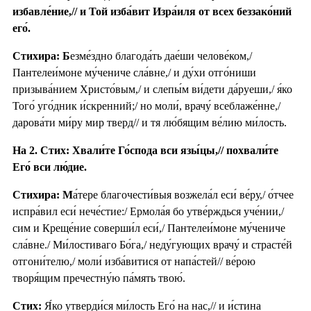
избавле́ние,// и Той изба́вит Изра́иля от всех беззако́ний
его́.
Стихира: Б
езме́здно благода́ть дае́ши челове́ком,/
Пантелеи́моне му́чениче сла́вне,/ и ду́хи отго́ниши
призыва́нием Христо́вым,/ и слепы́м ви́дети да́руеши,/ я́ко
Того́ уго́дник и́скренний;/ но моли́, врачу́ всеблаже́нне,/
дарова́ти ми́ру мир тверд// и тя лю́бящим ве́лию ми́лость.
На 2. Стих: Хвали́те Го́спода вси язы́цы,// похвали́те
Его́ вси лю́дие.
Стихира: М
а́тере благочести́выя возжела́л еси́ ве́ру,/ о́тчее
испра́вил еси́ нече́стие:/ Ермола́я бо утве́рждься уче́нии,/
сим и Креще́ние соверши́л еси́,/ Пантелеи́моне му́чениче
сла́вне./ Ми́лостиваго Бо́га,/ неду́гующих врачу́ и страсте́й
отгони́телю,/ моли́ изба́витися от напа́стей// ве́рою
творя́щим пречестну́ю па́мять твою́.
Стих:
Я́ко утверди́ся ми́лость Его́ на нас,// и и́стина