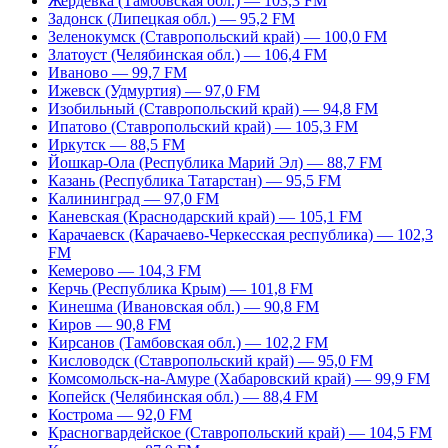
Жердевка (Тамбовская обл.) — 103,3 FM
Задонск (Липецкая обл.) — 95,2 FM
Зеленокумск (Ставропольский край) — 100,0 FM
Златоуст (Челябинская обл.) — 106,4 FM
Иваново — 99,7 FM
Ижевск (Удмуртия) — 97,0 FM
Изобильный (Ставропольский край) — 94,8 FM
Ипатово (Ставропольский край) — 105,3 FM
Иркутск — 88,5 FM
Йошкар-Ола (Республика Марий Эл) — 88,7 FM
Казань (Республика Татарстан) — 95,5 FM
Калининград — 97,0 FM
Каневская (Краснодарский край) — 105,1 FM
Карачаевск (Карачаево-Черкесская республика) — 102,3
FM
Кемерово — 104,3 FM
Керчь (Республика Крым) — 101,8 FM
Кинешма (Ивановская обл.) — 90,8 FM
Киров — 90,8 FM
Кирсанов (Тамбовская обл.) — 102,2 FM
Кисловодск (Ставропольский край) — 95,0 FM
Комсомольск-на-Амуре (Хабаровский край) — 99,9 FM
Копейск (Челябинская обл.) — 88,4 FM
Кострома — 92,0 FM
Красногвардейское (Ставропольский край) — 104,5 FM