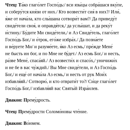
Чтец: Т
а́ко глаго́лет Госпо́дь:/ вси язы́цы собра́шася вку́пе,
и соберу́тся кня́зи от них./ Кто возвести́т сия́ в них?/ Или́,
я́же от нача́ла, кто слы́шана сотвори́т вам?/ Да приведу́т
свиде́тели своя́, и оправдя́тся,/ да услы́шат, и да реку́т
и́стину./ Бу́дите Ми свиде́тели,/ и Аз Свиде́тель, глаго́лет
Госпо́дь Бог,/ и о́трок, его́же избра́х./ Да позна́ете
и ве́руете Ми/ и разуме́ете, я́ко Аз есмь,/ пре́жде Мене́
не бысть ин бог, и по Мне не бу́дет./ Аз есмь Бог,/ и несть,
ра́зве Мене́, спаса́яй./ Аз возвести́х и спасо́х,/ уничижи́х
и не бе в вас чу́ждий./ Вы Мне свиде́тели, и Аз Госпо́дь
Бог,/ и еще́ от нача́ла Аз есмь,/ и несть от рук Мои́х
избавля́яй./ Сотворю́, и кто отврати́т то?/ Си́це глаго́лет
Госпо́дь Бог,// избавля́яй вас Святы́й Изра́илев.
Диакон: П
рему́дрость.
Чтец: П
рему́дрости Соломо́новы чте́ние.
Диакон: В
о́нмем.