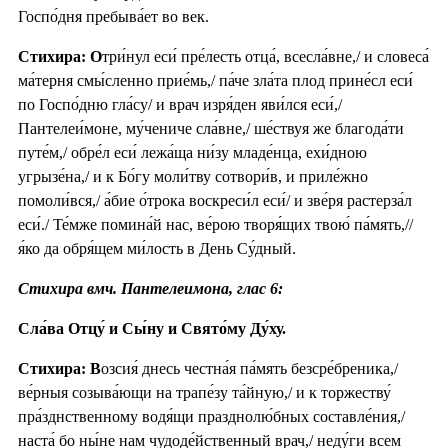
Госпо́дня пребыва́ет во век.
Стихира: О
три́нул еси́ пре́лесть отца́, всесла́вне,/ и словеса́
ма́терня смы́сленно прие́мь,/ па́че зла́та плод прине́сл еси́
по Госпо́дню гла́су/ и врач изря́ден яви́лся еси́,/
Пантелеи́моне, му́чениче сла́вне,/ ше́ствуя же благода́ти
путе́м,/ обре́л еси́ лежа́ща ни́зу младе́нца, ехи́дною
угрызе́на,/ и к Бо́гу моли́тву сотвори́в, и приле́жно
помоли́вся,/ а́бие о́трока воскреси́л еси́/ и зве́ря растерза́л
еси́./ Те́мже помина́й нас, ве́рою творя́щих твою́ па́мять,//
я́ко да обря́щем ми́лость в День Су́дный.
Стихира вмч. Пантелеимона, глас 6:
Сла́ва Отцу́ и Сы́ну и Свято́му Ду́ху.
Стихира: В
озсия́ днесь честна́я па́мять безсре́бреника,/
ве́рныя созыва́ющи на трапе́зу та́йную,/ и к торжеству́
пра́зднственному водя́щи празднолю́бных составле́ния,/
наста́ бо ны́не нам чудоде́йственный врач,/ неду́ги всем