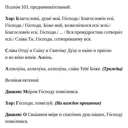
Псало́м 103, предначина́тельный:
Хор: Б
лагослови́, душе́ моя́, Го́спода./ Благослове́н еси́,
Го́споди./ Го́споди, Бо́же мой, возвели́чился еси́ зело́./
Благослове́н еси́, Го́споди./ ... / Вся прему́дростию сотвори́л
еси́./ Сла́ва Ти, Го́споди, сотвори́вшему вся.
С
ла́ва Отцу́ и Сы́ну и Свято́му Ду́ху и ны́не и при́сно
и во ве́ки веко́в.
А
ми́нь.
А
ллилу́иа, аллилу́иа, аллилу́иа, сла́ва Тебе́ Бо́же.
(Трижды)
Вели́кая ектения́:
Диакон: М
и́ром Го́споду помо́лимся.
Хор: Г
о́споди, поми́луй.
(На каждое прошение)
Диакон: О
Свы́шнем ми́ре и спасе́нии душ на́ших, Го́споду
помо́лимся.