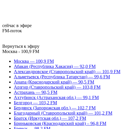
сейчас в эфире
FM-поток
Вернуться к эфиру
Москва - 100,9 FM
Москва — 100,9 FM
Абакан (Республика Хакасия) — 92,0 FM
Александровское (Ставропольский край) — 101,9 FM
Альметьевск (Республика Татарстан) — 99,6 FM
Анапа (Краснодарский край) — 90,5 FM
Арзгир (Ставропольский край) — 103,8 FM
Астрахань — 90,5 FM
Ахтубинск (Астраханская обл.) — 99,1 FM
Белгород — 103,2 FM
Бердянск (Запорожская обл.) — 102,7 FM
Благодарный (Ставропольский край) — 101,2 FM
Братск (Иркутская обл.) — 107,2 FM
Бриньковская (Краснодарский край) – 96,8 FM
Брянск — 98,2 FM