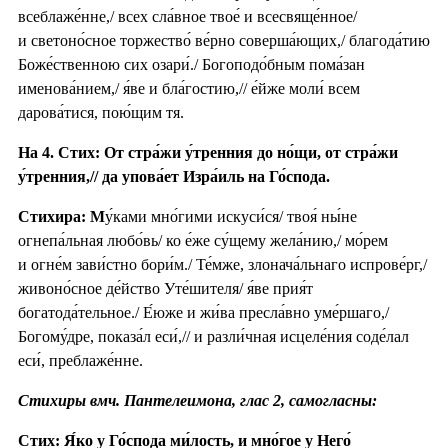
всеблаже́нне,/ всех сла́вное твое́ и всесвяще́нное/
и светоно́сное торжество́ ве́рно соверша́ющих,/ благода́тию
Боже́ственною сих озари́./ Богоподо́бным пома́зан
именова́нием,/ я́ве и бла́гостию,// е́йже моли́ всем
дарова́тися, пою́щим тя.
На 4. Стих: От стра́жи у́тренния до но́щи, от стра́жи
у́тренния,// да упова́ет Изра́иль на Го́спода.
Стихира: М
у́ками мно́гими искуси́ся/ твоя́ ны́не
огнепа́льная любо́вь/ ко е́же су́щему жела́нию,/ мо́рем
и огне́м зави́стно бори́м./ Те́мже, злонача́льнаго испрове́рг,/
живоно́сное де́йство Уте́шителя/ я́ве прия́т
богатода́тельное./ Е́юже и жи́ва пресла́вно уме́ршаго,/
Богому́дре, показа́л еси́,// и разли́чная исцеле́ния соде́лал
еси́, преблаже́нне.
Стихиры вмч. Пантелеимона, глас 2, самогласны:
Стих: Я́ко у Го́спода ми́лость, и мно́гое у Него́