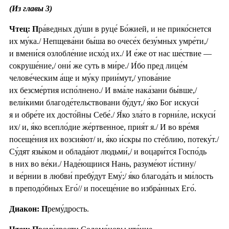
(Из главы 3)
Чтец: П
ра́ведных ду́ши в руце́ Бо́жией, и не прико́снется
их му́ка./ Непщева́ни бы́ша во очесе́х безу́мных умре́ти,/
и вмени́ся озлобле́ние исхо́д их./ И е́же от нас ше́ствие —
сокруше́ние,/ они́ же суть в ми́ре./ И́бо пред лице́м
челове́ческим а́ще и му́ку прии́мут,/ упова́ние
их безсме́ртия испо́лнено./ И вма́ле нака́зани бы́вше,/
вели́кими благоде́тельствовани бу́дут,/ я́ко Бог искуси́
я и обре́те их досто́йны Себе́./ Я́ко зла́то в горни́ле, искуси́
их/ и, я́ко всепло́дие же́ртвенное, прия́т я./ И во вре́мя
посеще́ния их возсия́ют/ и, я́ко и́скры по сте́блию, потеку́т./
Су́дят язы́ком и облада́ют людьми́,/ и воцари́тся Госпо́дь
в них во ве́ки./ Наде́ющиися Нань, разуме́ют и́стину/
и ве́рнии в любви́ пребу́дут Ему́;/ я́ко благода́ть и ми́лость
в преподо́бных Его́// и посеще́ние во избра́нных Его́.
Диакон: П
рему́дрость.