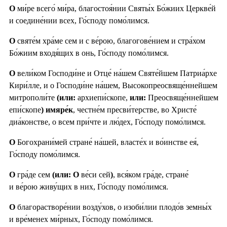
О
ми́ре всего́ ми́ра, благостоя́нии Святы́х Бо́жиих Церкве́й
и соедине́нии всех, Го́споду помо́лимся.
О
святе́м хра́ме сем и с ве́рою, благогове́нием и стра́хом
Бо́жиим входя́щих в онь, Го́споду помо́лимся.
О
вели́ком Господи́не и Отце́ на́шем Святе́йшем Патриа́рхе
Кири́лле, и о Господи́не на́шем, Высокопреосвяще́ннейшем
митрополи́те
(или:
архиепи́скопе,
или:
Преосвяще́ннейшем
епи́скопе
) имяре́к
, честне́м пресви́терстве, во Христе́
диа́констве, о всем при́чте и лю́дех, Го́споду помо́лимся.
О
Богохрани́мей стране́ на́шей, власте́х и во́инстве ея́,
Го́споду помо́лимся.
О
гра́де сем
(или: О
ве́си сей
)
, вся́ком гра́де, стране́
и ве́рою живу́щих в них, Го́споду помо́лимся.
О
благорастворе́нии возду́хов, о изоби́лии плодо́в земны́х
и вре́менех ми́рных, Го́споду помо́лимся.