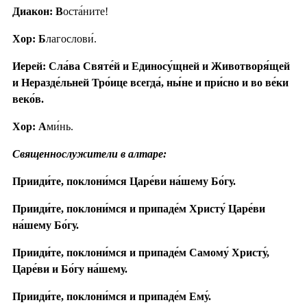
Диакон: В
оста́ните!
Хор: Б
лагослови́.
Иерей: Сла́ва Святе́й и Единосу́щней и Животворя́щей
и Неразде́льней Тро́ице всегда́, ны́не и при́сно и во ве́ки
веко́в.
Хор: А
ми́нь.
Священнослужители в алтаре:
Прииди́те, поклони́мся Царе́ви на́шему Бо́гу.
Прииди́те, поклони́мся и припаде́м Христу́ Царе́ви
на́шему Бо́гу.
Прииди́те, поклони́мся и припаде́м Самому́ Христу́,
Царе́ви и Бо́гу на́шему.
Прииди́те, поклони́мся и припаде́м Ему́.