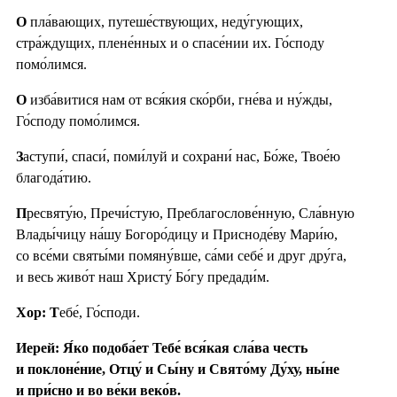
О
пла́вающих, путеше́ствующих, неду́гующих,
стра́ждущих, плене́нных и о спасе́нии их. Го́споду
помо́лимся.
О
изба́витися нам от вся́кия ско́рби, гне́ва и ну́жды,
Го́споду помо́лимся.
З
аступи́, спаси́, поми́луй и сохрани́ нас, Бо́же, Твое́ю
благода́тию.
П
ресвяту́ю, Пречи́стую, Преблагослове́нную, Сла́вную
Влады́чицу на́шу Богоро́дицу и Присноде́ву Мари́ю,
со все́ми святы́ми помяну́вше, са́ми себе́ и друг дру́га,
и весь живо́т наш Христу́ Бо́гу предади́м.
Хор: Т
ебе́, Го́споди.
Иерей: Я́ко подоба́ет Тебе́ вся́кая сла́ва честь
и поклоне́ние, Отцу́ и Сы́ну и Свято́му Ду́ху, ны́не
и при́сно и во ве́ки веко́в.