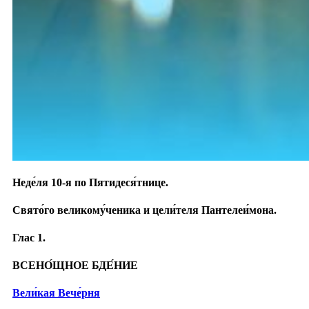
Неде́ля 10-я по Пятидеся́тнице.
Свято́го великому́ченика и цели́теля Пантелеи́мона.
Глас 1.
ВСЕНО́ЩНОЕ БДЕ́НИЕ
Вели́кая Вече́рня