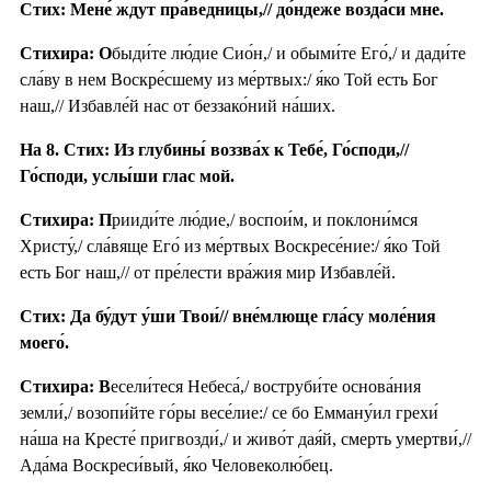
Стих: Мене́ ждут пра́ведницы,// до́ндеже возда́си мне.
Стихира: О
быди́те лю́дие Сио́н,/ и обыми́те Его́,/ и дади́те
сла́ву в нем Воскре́сшему из ме́ртвых:/ я́ко Той есть Бог
наш,// Избавле́й нас от беззако́ний на́ших.
На 8. Стих: Из глубины́ воззва́х к Тебе́, Го́споди,//
Го́споди, услы́ши глас мой.
Стихира: П
рииди́те лю́дие,/ воспои́м, и поклони́мся
Христу́,/ сла́вяще Его́ из ме́ртвых Воскресе́ние:/ я́ко Той
есть Бог наш,// от пре́лести вра́жия мир Избавле́й.
Стих: Да бу́дут у́ши Твои́// вне́млюще гла́су моле́ния
моего́.
Стихира: В
есели́теся Небеса́,/ воструби́те основа́ния
земли́,/ возопи́йте го́ры весе́лие:/ се бо Емману́ил грехи́
на́ша на Кресте́ пригвозди́,/ и живо́т дая́й, смерть умертви́,//
Ада́ма Воскреси́вый, я́ко Человеколю́бец.