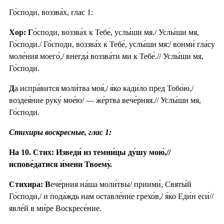
Го́споди, воззва́х, глас 1:
Хор: Г
о́споди, воззва́х к Тебе́, услы́ши мя./ Услы́ши мя,
Го́споди./ Го́споди, воззва́х к Тебе́, услы́ши мя:/ вонми́ гла́су
моле́ния моего́,/ внегда́ воззва́ти ми к Тебе́.// Услы́ши мя,
Го́споди.
Д
а испра́вится моли́тва моя́,/ я́ко кади́ло пред Тобо́ю,/
воздея́ние руку́ мое́ю/ — же́ртва вече́рняя.// Услы́ши мя,
Го́споди.
Стихиры воскресные, глас 1:
На 10. Стих: Изведи́ из темни́цы ду́шу мою́,//
испове́датися и́мени Твоему́.
Стихира: В
ече́рния на́ша моли́твы/ приими́, Святы́й
Го́споди,/ и пода́ждь нам оставле́ние грехо́в,/ я́ко Еди́н еси́//
явле́й в ми́ре Воскресе́ние.