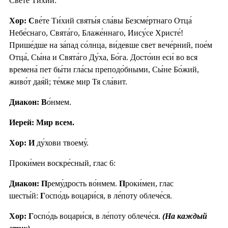
Све́те Ти́хий:
Хор: С
ве́те Ти́хий святы́я сла́вы Безсме́ртнаго Отца́
Небе́снаго, Свята́го, Блаже́ннаго, Иису́се Христе́!
Прише́дше на за́пад со́лнца, ви́девше свет вече́рний, пое́м
Отца́, Сы́на и Свята́го Ду́ха, Бо́га. Досто́ин еси́ во вся
времена́ пет бы́ти гла́сы преподо́бными, Сы́не Бо́жий,
живо́т дая́й; те́мже мир Тя сла́вит.
Диакон: В
о́нмем.
Иерей: Мир всем.
Хор: И
ду́хови твоему́.
Проки́мен воскре́сный, глас 6:
Диакон: П
рему́дрость во́нмем.
П
роки́мен, глас
шесты́й:
Г
оспо́дь воцари́ся, в ле́поту облече́ся.
Хор: Г
оспо́дь воцари́ся, в ле́поту облече́ся.
(На каждый