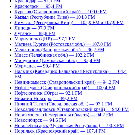
Краснодар — 87,9 FM
Красноярск — 95,4 FM
Курская (Ставропольский край) — 100,0 FM
Кызыл (Республика Тыва) — 104,8 FM
Лимасол (Республика Кипр) — 102,9 FM и 107,9 FM
Липецк — 97,9 FM
Луганск — 88,8 FM
Мариуполь (ДНР) — 97,2 FM
Матвеев Курган (Ростовская обл.) — 107,0 FM
Мелитополь (Запорожская обл.) — 96,7 FM
Миасс (Челябинская обл.) — 102,2 FM
Мичуринск (Тамбовская обл.) — 92,4 FM
Мурманск — 90,4 FM
Нальчик (Кабардино-Балкарская Республика) — 104,4
FM
Невинномысск (Ставропольский край) — 94,2 FM
Нефтекумск (Ставропольский край) — 100,4 FM
Нефтеюганск (Югра) — 92,1 FM
Нижний Новгород — 89,2 FM
Нижний Тагил (Свердловская обл.) — 97,1 FM
Новоалександровск (Ставропольский край) — 94,0 FM
Новокузнецк (Кемеровская область) — 94,2 FM
Новосибирск — 94,6 FM
Новочебоксарск (Чувашская Республика) — 90,3 FM
Норильск (Красноярский край) — 107,4 FM