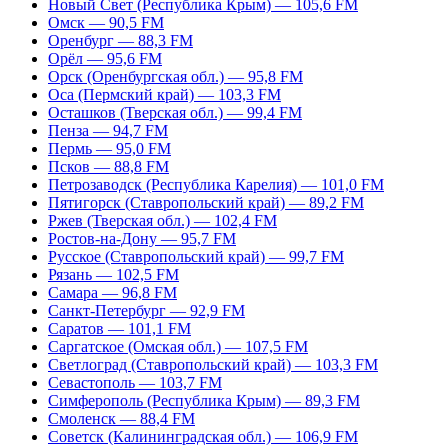
Новый Свет (Республика Крым) — 105,6 FM
Омск — 90,5 FM
Оренбург — 88,3 FM
Орёл — 95,6 FM
Орск (Оренбургская обл.) — 95,8 FM
Оса (Пермский край) — 103,3 FM
Осташков (Тверская обл.) — 99,4 FM
Пенза — 94,7 FM
Пермь — 95,0 FM
Псков — 88,8 FM
Петрозаводск (Республика Карелия) — 101,0 FM
Пятигорск (Ставропольский край) — 89,2 FM
Ржев (Тверская обл.) — 102,4 FM
Ростов-на-Дону — 95,7 FM
Русское (Ставропольский край) — 99,7 FM
Рязань — 102,5 FM
Самара — 96,8 FM
Санкт-Петербург — 92,9 FM
Саратов — 101,1 FM
Саргатское (Омская обл.) — 107,5 FM
Светлоград (Ставропольский край) — 103,3 FM
Севастополь — 103,7 FM
Симферополь (Республика Крым) — 89,3 FM
Смоленск — 88,4 FM
Советск (Калининградская обл.) — 106,9 FM