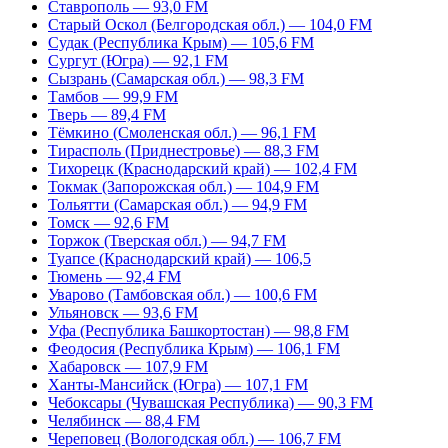
Ставрополь — 93,0 FM
Старый Оскол (Белгородская обл.) — 104,0 FM
Судак (Республика Крым) — 105,6 FM
Сургут (Югра) — 92,1 FM
Сызрань (Самарская обл.) — 98,3 FM
Тамбов — 99,9 FM
Тверь — 89,4 FM
Тёмкино (Смоленская обл.) — 96,1 FM
Тирасполь (Приднестровье) — 88,3 FM
Тихорецк (Краснодарский край) — 102,4 FM
Токмак (Запорожская обл.) — 104,9 FM
Тольятти (Самарская обл.) — 94,9 FM
Томск — 92,6 FM
Торжок (Тверская обл.) — 94,7 FM
Туапсе (Краснодарский край) — 106,5
Тюмень — 92,4 FM
Уварово (Тамбовская обл.) — 100,6 FM
Ульяновск — 93,6 FM
Уфа (Республика Башкортостан) — 98,8 FM
Феодосия (Республика Крым) — 106,1 FM
Хабаровск — 107,9 FM
Ханты-Мансийск (Югра) — 107,1 FM
Чебоксары (Чувашская Республика) — 90,3 FM
Челябинск — 88,4 FM
Череповец (Вологодская обл.) — 106,7 FM