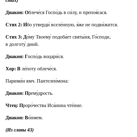
стих)
Диакон: О
блече́ся Госпо́дь в си́лу, и препоя́сася.
Стих 2:
И́
бо утверди́ вселе́нную, я́же не подви́жится.
Стих 3:
Д
о́му Твоему́ подоба́ет святы́ня, Го́споди,
в долготу́ дний.
Диакон: Г
оспо́дь воцари́ся.
Хор: В
ле́поту облече́ся.
Парими́и вмч. Пантелеи́мона:
Диакон: П
рему́дрость.
Чтец: П
роро́чества Иса́иина чте́ние.
Диакон: В
о́нмем.
(Из главы 43)