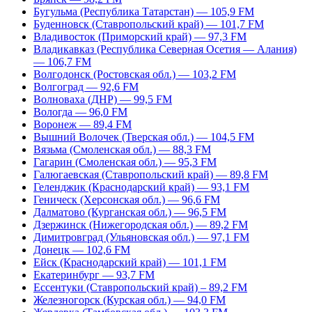
Бугульма (Республика Татарстан) — 105,9 FM
Буденновск (Ставропольский край) — 101,7 FM
Владивосток (Приморский край) — 97,3 FM
Владикавказ (Республика Северная Осетия — Алания)
— 106,7 FM
Волгодонск (Ростовская обл.) — 103,2 FM
Волгоград — 92,6 FM
Волноваха (ДНР) — 99,5 FM
Вологда — 96,0 FM
Воронеж — 89,4 FM
Вышний Волочек (Тверская обл.) — 104,5 FM
Вязьма (Смоленская обл.) — 88,3 FM
Гагарин (Смоленская обл.) — 95,3 FM
Галюгаевская (Ставропольский край) — 89,8 FM
Геленджик (Краснодарский край) — 93,1 FM
Геническ (Херсонская обл.) — 96,6 FM
Далматово (Курганская обл.) — 96,5 FM
Дзержинск (Нижегородская обл.) — 89,2 FM
Димитровград (Ульяновская обл.) — 97,1 FM
Донецк — 102,6 FM
Ейск (Краснодарский край) — 101,1 FM
Екатеринбург — 93,7 FM
Ессентуки (Ставропольский край) – 89,2 FM
Железногорск (Курская обл.) — 94,0 FM