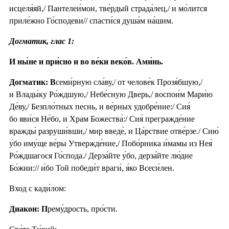
исцеля́яй,/ Пантелеи́мон, тве́рдый страда́лец,/ и мо́лится
приле́жно Го́сподеви// спасти́ся душа́м на́шим.
Догматик, глас 1:
И ны́не и при́сно и во ве́ки веко́в. Ами́нь.
Догматик: В
семи́рную сла́ву,/ от челове́к Прозя́бшую,/
и Влады́ку Ро́ждшую,/ Небе́сную Дверь,/ воспои́м Мари́ю
Де́ву,/ Безпло́тных песнь, и ве́рных удобре́ние:/ Сия́
бо яви́ся Не́бо, и Храм Божества́:/ Сия́ прегражде́ние
вражды́ разруши́вши,/ мир введе́, и Ца́рствие отве́рзе./ Сию́
у́бо иму́ще ве́ры Утвержде́ние,/ Побо́рника и́мамы из Нея́
Ро́ждшагося Го́спода./ Дерза́йте у́бо, дерза́йте лю́дие
Бо́жии:// и́бо Той победи́т враги́, я́ко Всеси́лен.
Вход с кади́лом:
Диакон: П
рему́дрость, про́сти.