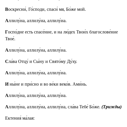
В
оскресни́, Го́споди, спаси́ мя, Бо́же мой.
А
ллилу́иа, аллилу́иа, аллилу́иа.
Г
оспо́дне есть спасе́ние, и на лю́дех Твои́х благослове́ние
Твое́.
А
ллилу́иа, аллилу́иа, аллилу́иа.
С
ла́ва Отцу́ и Сы́ну и Свято́му Ду́ху.
А
ллилу́иа, аллилу́иа, аллилу́иа.
И
ны́не и при́сно и во ве́ки веко́в. Ами́нь.
А
ллилу́иа, аллилу́иа, аллилу́иа.
А
ллилу́иа, аллилу́иа, аллилу́иа, сла́ва Тебе́ Бо́же.
(Трижды)
Ектения́ ма́лая: