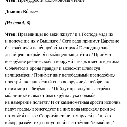
Чтец: П
рему́дрости Соломо́новы чте́ние.
Диакон: В
о́нмем.
(Из глав 5, 6)
Чтец: П
ра́ведницы во ве́ки живу́т,/ и в Го́споде мзда их,
и попече́ние их у Вы́шняго./ Сего́ ра́ди прии́мут Ца́рствие
благоле́пия/ и вене́ц добро́ты от руки́ Госпо́дни,/ зане́
десни́цею покры́ет я́ и мы́шцею защити́т их./ Прии́мет
всеору́жие рве́ние свое́/ и вооружи́т тварь в месть враго́м./
Облече́тся в броня́ пра́вды/ и возложи́т шлем суд
нелицеме́рен./ Прии́мет щит непобеди́мый преподо́бие,/
поостри́т же напра́сный гнев во ору́жие,/ спобо́рет же
с ним мир на безу́мныя./ По́йдут праволу́чныя стре́лы
мо́лниины/ и, я́ко от благокру́гла лу́ка облако́в,
на наме́рение полетя́т./ И от каменоме́тныя я́рости испо́лнь
паду́т гра́ды,/ вознегоду́ет на них вода́ морска́я,/ ре́ки же
потопя́т я́ на́гло./ Сопроти́в ста́нет им дух си́лы/ и, я́ко
ви́хор, разве́ет их,/ и опустоши́т всю зе́млю беззако́ние,/