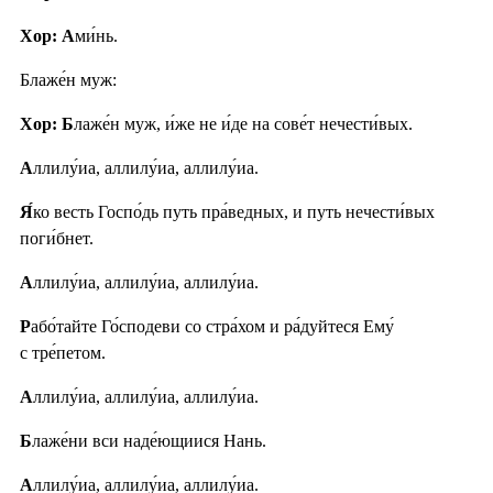
Хор: А
ми́нь.
Блаже́н муж:
Хор: Б
лаже́н муж, и́же не и́де на сове́т нечести́вых.
А
ллилу́иа, аллилу́иа, аллилу́иа.
Я́
ко весть Госпо́дь путь пра́ведных, и путь нечести́вых
поги́бнет.
А
ллилу́иа, аллилу́иа, аллилу́иа.
Р
або́тайте Го́сподеви со стра́хом и ра́дуйтеся Ему́
с тре́петом.
А
ллилу́иа, аллилу́иа, аллилу́иа.
Б
лаже́ни вси наде́ющиися Нань.
А
ллилу́иа, аллилу́иа, аллилу́иа.