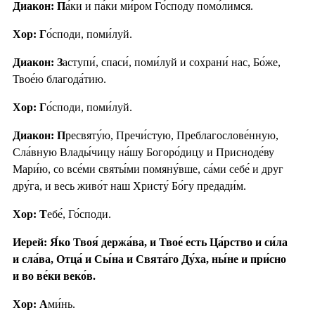
Диакон: П
а́ки и па́ки ми́ром Го́споду помо́лимся.
Хор: Г
о́споди, поми́луй.
Диакон: З
аступи́, спаси́, поми́луй и сохрани́ нас, Бо́же,
Твое́ю благода́тию.
Хор: Г
о́споди, поми́луй.
Диакон: П
ресвяту́ю, Пречи́стую, Преблагослове́нную,
Сла́вную Влады́чицу на́шу Богоро́дицу и Присноде́ву
Мари́ю, со все́ми святы́ми помяну́вше, са́ми себе́ и друг
дру́га, и весь живо́т наш Христу́ Бо́гу предади́м.
Хор: Т
ебе́, Го́споди.
Иерей: Я́ко Твоя́ держа́ва, и Твое́ есть Ца́рство и си́ла
и сла́ва, Отца́ и Сы́на и Свята́го Ду́ха, ны́не и при́сно
и во ве́ки веко́в.
Хор: А
ми́нь.