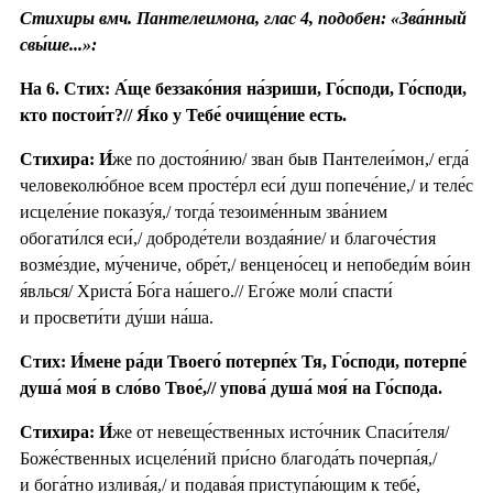
Стихиры вмч. Пантелеимона, глас 4, подобен: «Зва́нный
свы́ше...»:
На 6. Стих: А́ще беззако́ния на́зриши, Го́споди, Го́споди,
кто постои́т?// Я́ко у Тебе́ очище́ние есть.
Стихира:
И́
же по достоя́нию/ зван быв Пантелеи́мон,/ егда́
человеколю́бное всем просте́рл еси́ душ попече́ние,/ и теле́с
исцеле́ние показу́я,/ тогда́ тезоиме́нным зва́нием
обогати́лся еси́,/ доброде́тели воздая́ние/ и благоче́стия
возме́здие, му́чениче, обре́т,/ венцено́сец и непобеди́м во́ин
я́влься/ Христа́ Бо́га на́шего.// Его́же моли́ спасти́
и просвети́ти ду́ши на́ша.
Стих: И́мене ра́ди Твоего́ потерпе́х Тя, Го́споди, потерпе́
душа́ моя́ в сло́во Твое́,// упова́ душа́ моя́ на Го́спода.
Стихира:
И́
же от невеще́ственных исто́чник Спаси́теля/
Боже́ственных исцеле́ний при́сно благода́ть почерпа́я,/
и бога́тно излива́я,/ и подава́я приступа́ющим к тебе́,