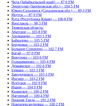
Чита (Забайкальский край) — 87,6 FM
Энергодар (Запорожская обл.) – 104,5 FM
Южно-Сахалинск (Сахалинская обл.) — 89,3 FM
Якутск — 87,9 FM
Ялта (Республика Крым) — 106,8 FM
Ярославль — 98,3 FM
Тюменская область:
Абатское — 103,8 FM
Аромашево — 103,5 FM
Байкалово — 105,5 FM
Бердюжье — 103,2 FM
Большое Сорокино — 102,7 FM
Вагай — 97,0 FM
Викулово — 103,6 FM
Голышманово — 105,4 FM
Демьянское — 102,6 FM
Ермаки — 103,3 FM
Заводоуковск — 103,3 FM
Ингаир — 103,2 FM
Исетское — 102,9 FM
Ишим — 104,9 FM
Казанское — 100,2 FM
Нагорный — 100,4 FM
Нижняя Тавда — 101,2 FM
Новоалександровка — 100,2 FM