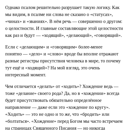
Однако псалом решительно разрушает такую логику. Как
мы видим, в псалме ни слова не сказано о «статусах»,
«чинах» и «званиях». В нём речь — совершенно о другом:
о целостности. И главные составляющие этой целостности
как раз и будут — «ходящий», «делающий», «говорящий».
Если с «делающим» и «говорящим» более-менее
понятно — «дело» и «слово» вроде бы вполне отражают
разные регистры присутствия человека в мире, то почему
тут ещё и «ходящий»? На мой взгляд, это очень
интересный момент.
Чем отличается «делать» от «ходить»? Хождение ведь —
тоже «делание» своего рода? Да, но в «хождении» всегда
будет присутствовать обязательно определённое
направление — даже если это «хождение по кругу».
«Ходить» — это не одно и то же, что «бродить» или
«болтаться». «Хождение» перед Богом мы часто встречаем
на страницах Священного Писания — но никогда