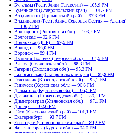
Бугульма (Республика Татарстан) — 105,9 FM
Буденновск (Ставропольский край) — 101,7 FM
Владивосток (Приморский край) — 97,3 FM
Владикавказ (Республика Северная Осетия — Алания)
— 106,7 FM
Волгодонск (Ростовская обл.) — 103,2 FM
Волгоград — 92,6 FM
Волноваха (ДНР) — 99,5 FM
Вологда — 96,0 FM
Воронеж — 89,4 FM
Вышний Волочек (Тверская обл.) — 104,5 FM
Вязьма (Смоленская обл.) — 88,3 FM
Гагарин (Смоленская обл.) — 95,3 FM
Галюгаевская (Ставропольский край) — 89,8 FM
Геленджик (Краснодарский край) — 93,1 FM
Геническ (Херсонская обл.) — 96,6 FM
Далматово (Курганская обл.) — 96,5 FM
Дзержинск (Нижегородская обл.) — 89,2 FM
Димитровград (Ульяновская обл.) — 97,1 FM
Донецк — 102,6 FM
Ейск (Краснодарский край) — 101,1 FM
Екатеринбург — 93,7 FM
Ессентуки (Ставропольский край) – 89,2 FM
Железногорск (Курская обл.) — 94,0 FM