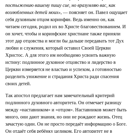
постыжению вашему пишу сие, но вразумляю вас, как
возлюбленных детей моих»
, — поясняет он. Павел ощущает
себя духовным отцом коринфян. Ведь именно он, как
читаем сегодня, родил их во Христе благовествованием. И
он хочет, чтобы и коринфские христиане также приняли
этот дар отцовства и могли бы дальше передавать тот Дух
любви и служения, который оставил Своей Церкви
Христос. А для этого им необходимо усвоить важную
истину: подлинное духовное отцовство и лидерство в
Церкви измеряется не властью и успехом, а готовностью
разделить унижение и страдания Христа ради спасения
своих детей.
Так апостол предлагает нам замечательный критерий
подлинного духовного авторитета. Он отмечает разницу
между «наставником» и «отцом». Наставников может быть
много, они дают знания, но они не рождают жизнь. Отец
зачастую один. Он не просто передаёт информацию о Боге.
Он отдаёт себя ребёнку целиком. Его авторитет не в