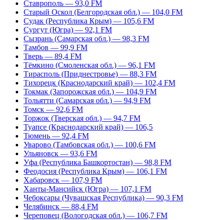
Ставрополь — 93,0 FM
Старый Оскол (Белгородская обл.) — 104,0 FM
Судак (Республика Крым) — 105,6 FM
Сургут (Югра) — 92,1 FM
Сызрань (Самарская обл.) — 98,3 FM
Тамбов — 99,9 FM
Тверь — 89,4 FM
Тёмкино (Смоленская обл.) — 96,1 FM
Тирасполь (Приднестровье) — 88,3 FM
Тихорецк (Краснодарский край) — 102,4 FM
Токмак (Запорожская обл.) — 104,9 FM
Тольятти (Самарская обл.) — 94,9 FM
Томск — 92,6 FM
Торжок (Тверская обл.) — 94,7 FM
Туапсе (Краснодарский край) — 106,5
Тюмень — 92,4 FM
Уварово (Тамбовская обл.) — 100,6 FM
Ульяновск — 93,6 FM
Уфа (Республика Башкортостан) — 98,8 FM
Феодосия (Республика Крым) — 106,1 FM
Хабаровск — 107,9 FM
Ханты-Мансийск (Югра) — 107,1 FM
Чебоксары (Чувашская Республика) — 90,3 FM
Челябинск — 88,4 FM
Череповец (Вологодская обл.) — 106,7 FM