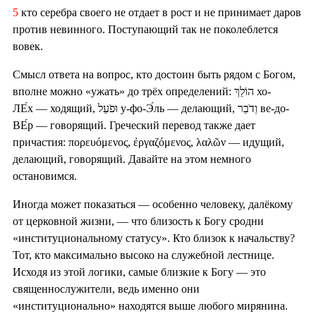
5
кто серебра своего не отдает в рост и не принимает даров
против невинного. Поступающий так не поколеблется
вовек.
Смысл ответа на вопрос, кто достоин быть рядом с Богом,
вполне можно «ужать» до трёх определений: הוֹלֵךְ хо-
ЛЕ́х — ходящий, וּפֹעֵל у-фо-Э́ль — делающий, וְדֹבֵר ве-до-
ВЕ́р — говорящий. Греческий перевод также дает
причастия: πορευόμενος, ἐργαζόμενος, λαλῶν — идущий,
делающий, говорящий. Давайте на этом немного
остановимся.
Иногда может показаться — особенно человеку, далёкому
от церковной жизни, — что близость к Богу сродни
«институциональному статусу». Кто близок к начальству?
Тот, кто максимально высоко на служебной лестнице.
Исходя из этой логики, самые близкие к Богу — это
священнослужители, ведь именно они
«институционально» находятся выше любого мирянина.