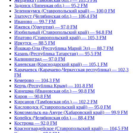
Жердевка (Тамбовская обл.) — 103,3 FM
Задонск (Липецкая обл.) — 95,2 FM
Зеленокумск (Ставропольский край) — 100,0 FM
Златоуст (Челябинская обл.) — 106,4 FM
Иваново — 99,7 FM
Ижевск (Удмуртия) — 97,0 FM
Изобильный (Ставропольский край) — 94,8 FM
Ипатово (Ставропольский край) — 105,3 FM
Иркутск — 88,5 FM
Йошкар-Ола (Республика Марий Эл) — 88,7 FM
Казань (Республика Татарстан) — 95,5 FM
Калининград — 97,0 FM
Каневская (Краснодарский край) — 105,1 FM
Карачаевск (Карачаево-Черкесская республика) — 102,3
FM
Кемерово — 104,3 FM
Керчь (Республика Крым) — 101,8 FM
Кинешма (Ивановская обл.) — 90,8 FM
Киров — 90,8 FM
Кирсанов (Тамбовская обл.) — 102,2 FM
Кисловодск (Ставропольский край) — 95,0 FM
Комсомольск-на-Амуре (Хабаровский край) — 99,9 FM
Копейск (Челябинская обл.) — 88,4 FM
Кострома — 92,0 FM
Красногвардейское (Ставропольский край) — 104,5 FM