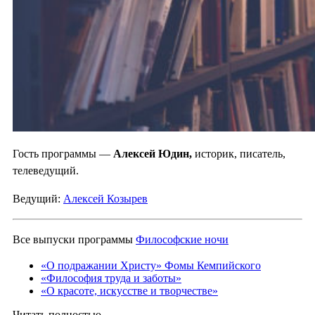
Гость программы —
Алексей Юдин,
историк, писатель,
телеведущий.
Ведущий:
Алексей Козырев
Все выпуски программы
Философские ночи
«О подражании Христу» Фомы Кемпийского
«Философия труда и заботы»
«О красоте, искусстве и творчестве»
Читать полностью