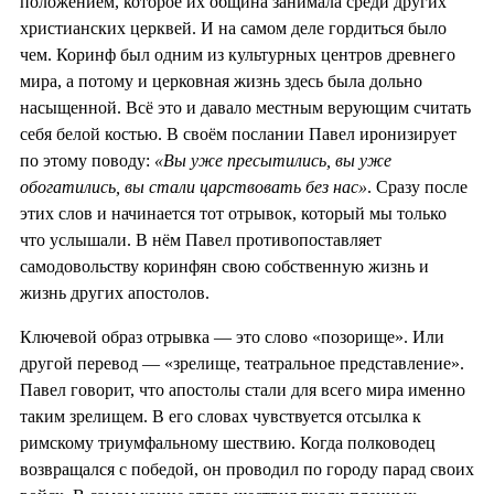
положением, которое их община занимала среди других
христианских церквей. И на самом деле гордиться было
чем. Коринф был одним из культурных центров древнего
мира, а потому и церковная жизнь здесь была дольно
насыщенной. Всё это и давало местным верующим считать
себя белой костью. В своём послании Павел иронизирует
по этому поводу:
«Вы уже пресытились, вы уже
обогатились, вы стали царствовать без нас»
. Сразу после
этих слов и начинается тот отрывок, который мы только
что услышали. В нём Павел противопоставляет
самодовольству коринфян свою собственную жизнь и
жизнь других апостолов.
Ключевой образ отрывка — это слово «позорище». Или
другой перевод — «зрелище, театральное представление».
Павел говорит, что апостолы стали для всего мира именно
таким зрелищем. В его словах чувствуется отсылка к
римскому триумфальному шествию. Когда полководец
возвращался с победой, он проводил по городу парад своих