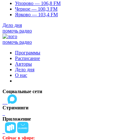
Упорово — 106,8 FM
Черное — 100,3 FM
Ярково — 103,4 FM
Дело дня
помочь радио
помочь радио
Программы
Расписание
Авторы
Дело дня
О нас
Социальные сети
Стриминги
Приложение
Сейчас в эфире: