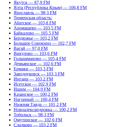
Якутск — 87,9 FM
Ялта (Республика Крым) — 106,8 FM
Ярославль — 98,3 FM
Тюменская область:
Абатское — 103,8 FM
Аромашево — 103,5 FM
Байкалово — 105,5 FM
Бердюжье — 103,2 FM
Большое Сорокино — 102,7 FM
Вагай — 97,0 FM
Викулово — 103,6 FM
Голышманово — 105,4 FM
Демьянское — 102,6 FM
Ермаки — 103,3 FM
Заводоуковск — 103,3 FM
Ингаир — 103,2 FM
Исетское — 102,9 FM
Ишим — 104,9 FM
Казанское — 100,2 FM
Нагорный — 100,4 FM
Нижняя Тавда — 101,2 FM
Новоалександровка — 100,2 FM
Тобольск — 98,3 FM
Омутинское — 102,6 FM
Сладково — 103,2 FM