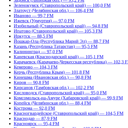
Задонск (Липецкая обл.) — 95,2 FM
Зеленокумск (Ставропольский край) — 100,0 FM
Златоуст (Челябинская обл.) — 106,4 FM
Иваново — 99,7 FM
Ижевск (Удмуртия) — 97,0 FM
Изобильный (Ставропольский край) — 94,8 FM
Ипатово (Ставропольский край) — 105,3 FM
Иркутск — 88,5 FM
Йошкар-Ола (Республика Марий Эл) — 88,7 FM
Казань (Республика Татарстан) — 95,5 FM
Калининград — 97,0 FM
Каневская (Краснодарский край) — 105,1 FM
Карачаевск (Карачаево-Черкесская республика) — 102,3 
Кемерово — 104,3 FM
Керчь (Республика Крым) — 101,8 FM
Кинешма (Ивановская обл.) — 90,8 FM
Киров — 90,8 FM
Кирсанов (Тамбовская обл.) — 102,2 FM
Кисловодск (Ставропольский край) — 95,0 FM
Комсомольск-на-Амуре (Хабаровский край) — 99,9 FM
Копейск (Челябинская обл.) — 88,4 FM
Кострома — 92,0 FM
Красногвардейское (Ставропольский край) — 104,5 FM
Краснодар — 87,9 FM
Красноярск — 95,4 FM