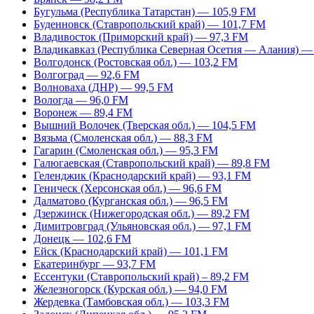
Бугульма (Республика Татарстан) — 105,9 FM
Буденновск (Ставропольский край) — 101,7 FM
Владивосток (Приморский край) — 97,3 FM
Владикавказ (Республика Северная Осетия — Алания) —
Волгодонск (Ростовская обл.) — 103,2 FM
Волгоград — 92,6 FM
Волноваха (ДНР) — 99,5 FM
Вологда — 96,0 FM
Воронеж — 89,4 FM
Вышний Волочек (Тверская обл.) — 104,5 FM
Вязьма (Смоленская обл.) — 88,3 FM
Гагарин (Смоленская обл.) — 95,3 FM
Галюгаевская (Ставропольский край) — 89,8 FM
Геленджик (Краснодарский край) — 93,1 FM
Геническ (Херсонская обл.) — 96,6 FM
Далматово (Курганская обл.) — 96,5 FM
Дзержинск (Нижегородская обл.) — 89,2 FM
Димитровград (Ульяновская обл.) — 97,1 FM
Донецк — 102,6 FM
Ейск (Краснодарский край) — 101,1 FM
Екатеринбург — 93,7 FM
Ессентуки (Ставропольский край) – 89,2 FM
Железногорск (Курская обл.) — 94,0 FM
Жердевка (Тамбовская обл.) — 103,3 FM