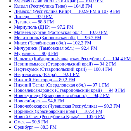
Курская (Ставропольский край) — 100,0 FM
Кызыл (Республика Тыва) — 104,8 FM
Лимасол (Республика Кипр) — 102,9 FM и 107,9 FM
Липецк — 97,9 FM
Луганск — 88,8 FM
Мариуполь (ДНР) — 97,2 FM
Матвеев Курган (Ростовская обл.) — 107,0 FM
Мелитополь (Запорожская обл.) — 96,7 FM
Миасс (Челябинская обл.) — 102,2 FM
Мичуринск (Тамбовская обл.) — 92,4 FM
Мурманск — 90,4 FM
Нальчик (Кабардино-Балкарская Республика) — 104,4 FM
Невинномысск (Ставропольский край) — 94,2 FM
Нефтекумск (Ставропольский край) — 100,4 FM
Нефтеюганск (Югра) — 92,1 FM
Нижний Новгород — 89,2 FM
Нижний Тагил (Свердловская обл.) — 97,1 FM
Новоалександровск (Ставропольский край) — 94,0 FM
Новокузнецк (Кемеровская область) — 94,2 FM
Новосибирск — 94,6 FM
Новочебоксарск (Чувашская Республика) — 90,3 FM
Норильск (Красноярский край) — 107,4 FM
Новый Свет (Республика Крым) — 105,6 FM
Омск — 90,5 FM
Оренбург — 88,3 FM