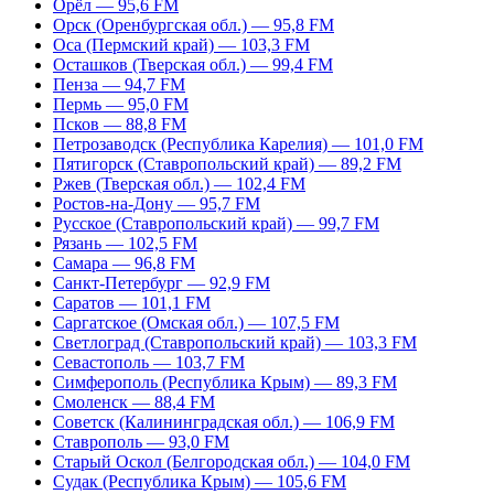
Орёл — 95,6 FM
Орск (Оренбургская обл.) — 95,8 FM
Оса (Пермский край) — 103,3 FM
Осташков (Тверская обл.) — 99,4 FM
Пенза — 94,7 FM
Пермь — 95,0 FM
Псков — 88,8 FM
Петрозаводск (Республика Карелия) — 101,0 FM
Пятигорск (Ставропольский край) — 89,2 FM
Ржев (Тверская обл.) — 102,4 FM
Ростов-на-Дону — 95,7 FM
Русское (Ставропольский край) — 99,7 FM
Рязань — 102,5 FM
Самара — 96,8 FM
Санкт-Петербург — 92,9 FM
Саратов — 101,1 FM
Саргатское (Омская обл.) — 107,5 FM
Светлоград (Ставропольский край) — 103,3 FM
Севастополь — 103,7 FM
Симферополь (Республика Крым) — 89,3 FM
Смоленск — 88,4 FM
Советск (Калининградская обл.) — 106,9 FM
Ставрополь — 93,0 FM
Старый Оскол (Белгородская обл.) — 104,0 FM
Судак (Республика Крым) — 105,6 FM