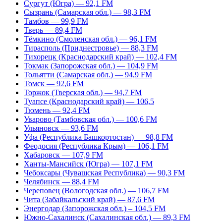
Сургут (Югра) — 92,1 FM
Сызрань (Самарская обл.) — 98,3 FM
Тамбов — 99,9 FM
Тверь — 89,4 FM
Тёмкино (Смоленская обл.) — 96,1 FM
Тирасполь (Приднестровье) — 88,3 FM
Тихорецк (Краснодарский край) — 102,4 FM
Токмак (Запорожская обл.) — 104,9 FM
Тольятти (Самарская обл.) — 94,9 FM
Томск — 92,6 FM
Торжок (Тверская обл.) — 94,7 FM
Туапсе (Краснодарский край) — 106,5
Тюмень — 92,4 FM
Уварово (Тамбовская обл.) — 100,6 FM
Ульяновск — 93,6 FM
Уфа (Республика Башкортостан) — 98,8 FM
Феодосия (Республика Крым) — 106,1 FM
Хабаровск — 107,9 FM
Ханты-Мансийск (Югра) — 107,1 FM
Чебоксары (Чувашская Республика) — 90,3 FM
Челябинск — 88,4 FM
Череповец (Вологодская обл.) — 106,7 FM
Чита (Забайкальский край) — 87,6 FM
Энергодар (Запорожская обл.) – 104,5 FM
Южно-Сахалинск (Сахалинская обл.) — 89,3 FM