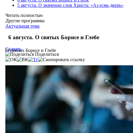
5 августа. О значении слов Христа: «Аз есмь дверь»
Читать полностью
Другие программы
Актуальная тема
6 августа. О святых Борисе и Глебе
Скачать
О святых Борисе и Глебе
Поделиться