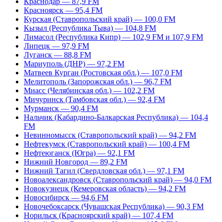
Краснодар — 87,9 FM
Красноярск — 95,4 FM
Курская (Ставропольский край) — 100,0 FM
Кызыл (Республика Тыва) — 104,8 FM
Лимасол (Республика Кипр) — 102,9 FM и 107,9 FM
Липецк — 97,9 FM
Луганск — 88,8 FM
Мариуполь (ДНР) — 97,2 FM
Матвеев Курган (Ростовская обл.) — 107,0 FM
Мелитополь (Запорожская обл.) — 96,7 FM
Миасс (Челябинская обл.) — 102,2 FM
Мичуринск (Тамбовская обл.) — 92,4 FM
Мурманск — 90,4 FM
Нальчик (Кабардино-Балкарская Республика) — 104,4
FM
Невинномысск (Ставропольский край) — 94,2 FM
Нефтекумск (Ставропольский край) — 100,4 FM
Нефтеюганск (Югра) — 92,1 FM
Нижний Новгород — 89,2 FM
Нижний Тагил (Свердловская обл.) — 97,1 FM
Новоалександровск (Ставропольский край) — 94,0 FM
Новокузнецк (Кемеровская область) — 94,2 FM
Новосибирск — 94,6 FM
Новочебоксарск (Чувашская Республика) — 90,3 FM
Норильск (Красноярский край) — 107,4 FM