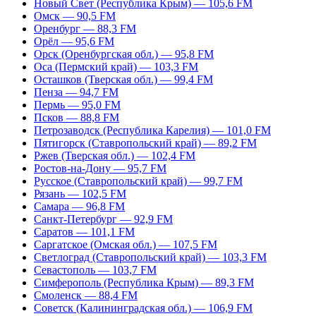
Новый Свет (Республика Крым) — 105,6 FM
Омск — 90,5 FM
Оренбург — 88,3 FM
Орёл — 95,6 FM
Орск (Оренбургская обл.) — 95,8 FM
Оса (Пермский край) — 103,3 FM
Осташков (Тверская обл.) — 99,4 FM
Пенза — 94,7 FM
Пермь — 95,0 FM
Псков — 88,8 FM
Петрозаводск (Республика Карелия) — 101,0 FM
Пятигорск (Ставропольский край) — 89,2 FM
Ржев (Тверская обл.) — 102,4 FM
Ростов-на-Дону — 95,7 FM
Русское (Ставропольский край) — 99,7 FM
Рязань — 102,5 FM
Самара — 96,8 FM
Санкт-Петербург — 92,9 FM
Саратов — 101,1 FM
Саргатское (Омская обл.) — 107,5 FM
Светлоград (Ставропольский край) — 103,3 FM
Севастополь — 103,7 FM
Симферополь (Республика Крым) — 89,3 FM
Смоленск — 88,4 FM
Советск (Калининградская обл.) — 106,9 FM