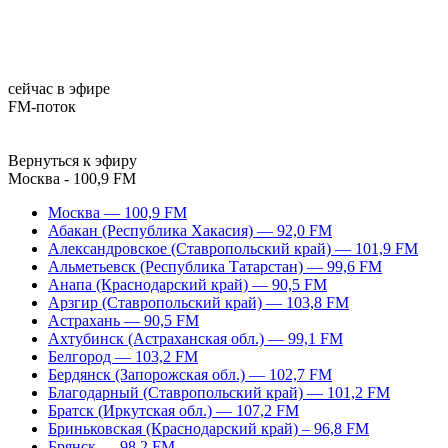
сейчас в эфире
FM-поток
Вернуться к эфиру
Москва - 100,9 FM
Москва — 100,9 FM
Абакан (Республика Хакасия) — 92,0 FM
Александровское (Ставропольский край) — 101,9 FM
Альметьевск (Республика Татарстан) — 99,6 FM
Анапа (Краснодарский край) — 90,5 FM
Арзгир (Ставропольский край) — 103,8 FM
Астрахань — 90,5 FM
Ахтубинск (Астраханская обл.) — 99,1 FM
Белгород — 103,2 FM
Бердянск (Запорожская обл.) — 102,7 FM
Благодарный (Ставропольский край) — 101,2 FM
Братск (Иркутская обл.) — 107,2 FM
Бриньковская (Краснодарский край) – 96,8 FM
Брянск — 98,2 FM