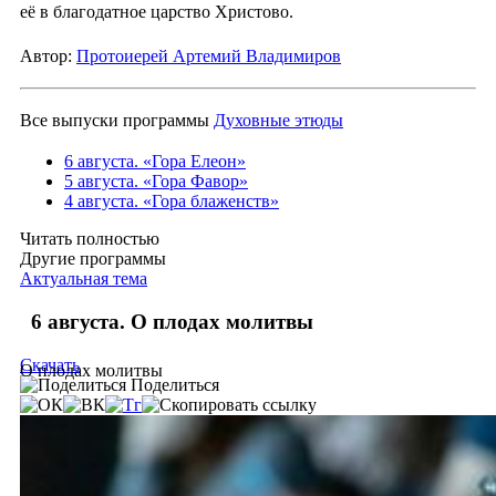
её в благодатное царство Христово.
Автор:
Протоиерей Артемий Владимиров
Все выпуски программы
Духовные этюды
6 августа. «Гора Елеон»
5 августа. «Гора Фавор»
4 августа. «Гора блаженств»
Читать полностью
Другие программы
Актуальная тема
6 августа. О плодах молитвы
Скачать
О плодах молитвы
Поделиться