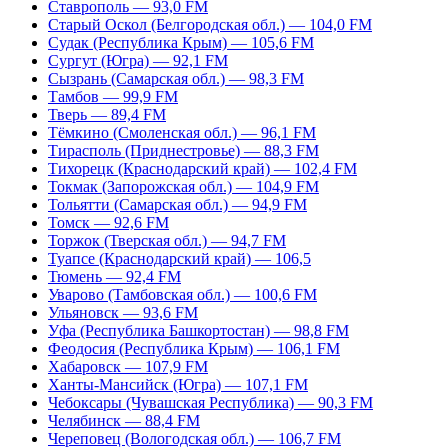
Ставрополь — 93,0 FM
Старый Оскол (Белгородская обл.) — 104,0 FM
Судак (Республика Крым) — 105,6 FM
Сургут (Югра) — 92,1 FM
Сызрань (Самарская обл.) — 98,3 FM
Тамбов — 99,9 FM
Тверь — 89,4 FM
Тёмкино (Смоленская обл.) — 96,1 FM
Тирасполь (Приднестровье) — 88,3 FM
Тихорецк (Краснодарский край) — 102,4 FM
Токмак (Запорожская обл.) — 104,9 FM
Тольятти (Самарская обл.) — 94,9 FM
Томск — 92,6 FM
Торжок (Тверская обл.) — 94,7 FM
Туапсе (Краснодарский край) — 106,5
Тюмень — 92,4 FM
Уварово (Тамбовская обл.) — 100,6 FM
Ульяновск — 93,6 FM
Уфа (Республика Башкортостан) — 98,8 FM
Феодосия (Республика Крым) — 106,1 FM
Хабаровск — 107,9 FM
Ханты-Мансийск (Югра) — 107,1 FM
Чебоксары (Чувашская Республика) — 90,3 FM
Челябинск — 88,4 FM
Череповец (Вологодская обл.) — 106,7 FM