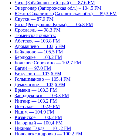
Чита (Забайкальский край) — 87,6 FM
Энергодар (Запорожская обл.) – 104,5 FM
Южно-Сахалинск (Сахалинская обл.) — 89,3 FM
Якутск — 87,9 FM
Ялта (Республика Крым) — 106,8 FM
Ярославль — 98,3 FM
Тюменская область:
Абатское — 103,8 FM
Аромашево — 103,5 FM
Байкалово — 105,5 FM
Бердюжье — 103,2 FM
Большое Сорокино — 102,7 FM
Вагай — 97,0 FM
Викулово — 103,6 FM
Голышманово — 105,4 FM
Демьянское — 102,6 FM
Ермаки — 103,3 FM
Заводоуковск — 103,3 FM
Ингаир — 103,2 FM
Исетское — 102,9 FM
Ишим — 104,9 FM
Казанское — 100,2 FM
Нагорный — 100,4 FM
Нижняя Тавда — 101,2 FM
Новоалександровка — 100,2 FM