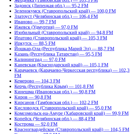
Жердевка (Тамбовская обл.) — 103,3 FM
Задонск (Липецкая обл.) — 95,2 FM
Зеленокумск (Ставропольский край) — 100,0 FM
Златоуст (Челябинская обл.) — 106,4 FM
Иваново — 99,7 FM
Ижевск (Удмуртия) — 97,0 FM
Изобильный (Ставропольский край) — 94,8 FM
Ипатово (Ставропольский край) — 105,3 FM
Иркутск — 88,5 FM
Йошкар-Ола (Республика Марий Эл) — 88,7 FM
Казань (Республика Татарстан) — 95,5 FM
Калининград — 97,0 FM
Каневская (Краснодарский край) — 105,1 FM
Карачаевск (Карачаево-Черкесская республика) — 102,3
FM
Кемерово — 104,3 FM
Керчь (Республика Крым) — 101,8 FM
Кинешма (Ивановская обл.) — 90,8 FM
Киров — 90,8 FM
Кирсанов (Тамбовская обл.) — 102,2 FM
Кисловодск (Ставропольский край) — 95,0 FM
Комсомольск-на-Амуре (Хабаровский край) — 99,9 FM
Копейск (Челябинская обл.) — 88,4 FM
Кострома — 92,0 FM
Красногвардейское (Ставропольский край) — 104,5 FM