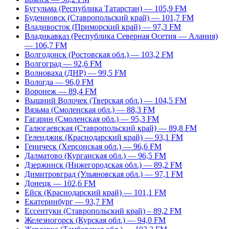
Бугульма (Республика Татарстан) — 105,9 FM
Буденновск (Ставропольский край) — 101,7 FM
Владивосток (Приморский край) — 97,3 FM
Владикавказ (Республика Северная Осетия — Алания)
— 106,7 FM
Волгодонск (Ростовская обл.) — 103,2 FM
Волгоград — 92,6 FM
Волноваха (ДНР) — 99,5 FM
Вологда — 96,0 FM
Воронеж — 89,4 FM
Вышний Волочек (Тверская обл.) — 104,5 FM
Вязьма (Смоленская обл.) — 88,3 FM
Гагарин (Смоленская обл.) — 95,3 FM
Галюгаевская (Ставропольский край) — 89,8 FM
Геленджик (Краснодарский край) — 93,1 FM
Геническ (Херсонская обл.) — 96,6 FM
Далматово (Курганская обл.) — 96,5 FM
Дзержинск (Нижегородская обл.) — 89,2 FM
Димитровград (Ульяновская обл.) — 97,1 FM
Донецк — 102,6 FM
Ейск (Краснодарский край) — 101,1 FM
Екатеринбург — 93,7 FM
Ессентуки (Ставропольский край) – 89,2 FM
Железногорск (Курская обл.) — 94,0 FM