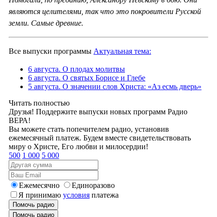
являются целителями, так что это покровители Русской
земли. Самые древние.
Все выпуски программы
Актуальная тема:
6 августа. О плодах молитвы
6 августа. О святых Борисе и Глебе
5 августа. О значении слов Христа: «Аз есмь дверь»
Читать полностью
Друзья! Поддержите выпуски новых программ Радио
ВЕРА!
Вы можете стать попечителем радио, установив
ежемесячный платеж. Будем вместе свидетельствовать
миру о Христе, Его любви и милосердии!
500
1 000
5 000
Ежемесячно
Единоразово
Я принимаю
условия
платежа
Помочь радио
Помочь радио