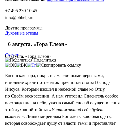
+7 495 230 10 45
info@bbhelp.ru
Другие программы
Духовные этюды
6 августа. «Гора Елеон»
Скачать
6 августа. «Гора Елеон»
Поделиться
Елеонская гора, покрытая масличными деревьями,
и поныне хранит отпечаток пречистой стопы Господа
Иисуса, Который взошёл в небесной славе ко Отцу,
по Своём воскресении. А нам уготовил Спаситель особое
восхождение на небо, указав самый способ осуществления
этой духовной тайны:
«Уничижающий себя будет
вознесён».
Лишь смиренным Бог даёт Свою благодать,
которая освобождает душу от власти тьмы и преставляет