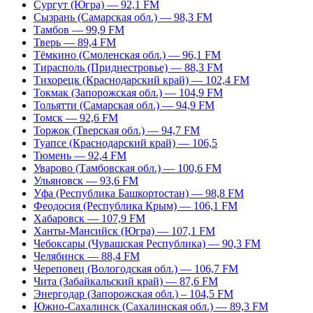
Сургут (Югра) — 92,1 FM
Сызрань (Самарская обл.) — 98,3 FM
Тамбов — 99,9 FM
Тверь — 89,4 FM
Тёмкино (Смоленская обл.) — 96,1 FM
Тирасполь (Приднестровье) — 88,3 FM
Тихорецк (Краснодарский край) — 102,4 FM
Токмак (Запорожская обл.) — 104,9 FM
Тольятти (Самарская обл.) — 94,9 FM
Томск — 92,6 FM
Торжок (Тверская обл.) — 94,7 FM
Туапсе (Краснодарский край) — 106,5
Тюмень — 92,4 FM
Уварово (Тамбовская обл.) — 100,6 FM
Ульяновск — 93,6 FM
Уфа (Республика Башкортостан) — 98,8 FM
Феодосия (Республика Крым) — 106,1 FM
Хабаровск — 107,9 FM
Ханты-Мансийск (Югра) — 107,1 FM
Чебоксары (Чувашская Республика) — 90,3 FM
Челябинск — 88,4 FM
Череповец (Вологодская обл.) — 106,7 FM
Чита (Забайкальский край) — 87,6 FM
Энергодар (Запорожская обл.) – 104,5 FM
Южно-Сахалинск (Сахалинская обл.) — 89,3 FM