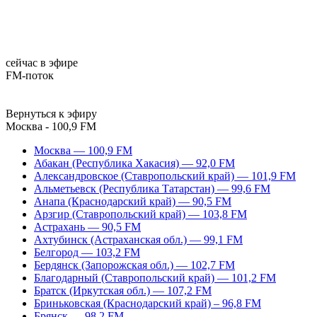
сейчас в эфире
FM-поток
Вернуться к эфиру
Москва - 100,9 FM
Москва — 100,9 FM
Абакан (Республика Хакасия) — 92,0 FM
Александровское (Ставропольский край) — 101,9 FM
Альметьевск (Республика Татарстан) — 99,6 FM
Анапа (Краснодарский край) — 90,5 FM
Арзгир (Ставропольский край) — 103,8 FM
Астрахань — 90,5 FM
Ахтубинск (Астраханская обл.) — 99,1 FM
Белгород — 103,2 FM
Бердянск (Запорожская обл.) — 102,7 FM
Благодарный (Ставропольский край) — 101,2 FM
Братск (Иркутская обл.) — 107,2 FM
Бриньковская (Краснодарский край) – 96,8 FM
Брянск — 98,2 FM