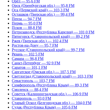
Орёл — 95,6 FM
Орск (Оренбургская обл.) — 95,8 FM
Оса (Пермский край) — 103,3 FM
Осташков (Тверская обл.) — 99,4 FM
Пенза — 94,7 FM
Пермь — 95,0 FM
Псков — 88,8 FM
Петрозаводск (Республика Карелия) — 101,0 FM
Пятигорск (Ставропольский край) — 89,2 FM
Ржев (Тверская обл.) — 102,4 FM
Ростов-на-Дону — 95,7 FM
Русское (Ставропольский край) — 99,7 FM
Рязань — 102,5 FM
Самара — 96,8 FM
Санкт-Петербург — 92,9 FM
Саратов — 101,1 FM
Саргатское (Омская обл.) — 107,5 FM
Светлоград (Ставропольский край) — 103,3 FM
Севастополь — 103,7 FM
Симферополь (Республика Крым) — 89,3 FM
Смоленск — 88,4 FM
Советск (Калининградская обл.) — 106,9 FM
Ставрополь — 93,0 FM
Старый Оскол (Белгородская обл.) — 104,0 FM
Судак (Республика Крым) — 105,6 FM