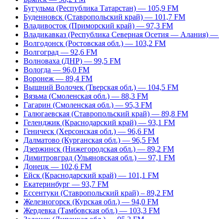
Бугульма (Республика Татарстан) — 105,9 FM
Буденновск (Ставропольский край) — 101,7 FM
Владивосток (Приморский край) — 97,3 FM
Владикавказ (Республика Северная Осетия — Алания) —
Волгодонск (Ростовская обл.) — 103,2 FM
Волгоград — 92,6 FM
Волноваха (ДНР) — 99,5 FM
Вологда — 96,0 FM
Воронеж — 89,4 FM
Вышний Волочек (Тверская обл.) — 104,5 FM
Вязьма (Смоленская обл.) — 88,3 FM
Гагарин (Смоленская обл.) — 95,3 FM
Галюгаевская (Ставропольский край) — 89,8 FM
Геленджик (Краснодарский край) — 93,1 FM
Геническ (Херсонская обл.) — 96,6 FM
Далматово (Курганская обл.) — 96,5 FM
Дзержинск (Нижегородская обл.) — 89,2 FM
Димитровград (Ульяновская обл.) — 97,1 FM
Донецк — 102,6 FM
Ейск (Краснодарский край) — 101,1 FM
Екатеринбург — 93,7 FM
Ессентуки (Ставропольский край) – 89,2 FM
Железногорск (Курская обл.) — 94,0 FM
Жердевка (Тамбовская обл.) — 103,3 FM