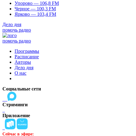
Упорово — 106,8 FM
Черное — 100,3 FM
Ярково — 103,4 FM
Дело дня
помочь радио
помочь радио
Программы
Расписание
Авторы
Дело дня
О нас
Социальные сети
Стриминги
Приложение
Сейчас в эфире: