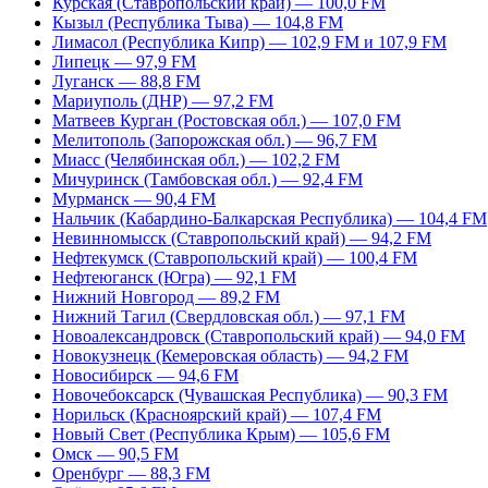
Курская (Ставропольский край) — 100,0 FM
Кызыл (Республика Тыва) — 104,8 FM
Лимасол (Республика Кипр) — 102,9 FM и 107,9 FM
Липецк — 97,9 FM
Луганск — 88,8 FM
Мариуполь (ДНР) — 97,2 FM
Матвеев Курган (Ростовская обл.) — 107,0 FM
Мелитополь (Запорожская обл.) — 96,7 FM
Миасс (Челябинская обл.) — 102,2 FM
Мичуринск (Тамбовская обл.) — 92,4 FM
Мурманск — 90,4 FM
Нальчик (Кабардино-Балкарская Республика) — 104,4 FM
Невинномысск (Ставропольский край) — 94,2 FM
Нефтекумск (Ставропольский край) — 100,4 FM
Нефтеюганск (Югра) — 92,1 FM
Нижний Новгород — 89,2 FM
Нижний Тагил (Свердловская обл.) — 97,1 FM
Новоалександровск (Ставропольский край) — 94,0 FM
Новокузнецк (Кемеровская область) — 94,2 FM
Новосибирск — 94,6 FM
Новочебоксарск (Чувашская Республика) — 90,3 FM
Норильск (Красноярский край) — 107,4 FM
Новый Свет (Республика Крым) — 105,6 FM
Омск — 90,5 FM
Оренбург — 88,3 FM