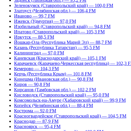
Задонск (Липецкая обл.) — 95,2 FM
Зеленокумск (Ставропольский край) — 100,0 FM
Златоуст (Челябинская обл.) — 106,4 FM
Иваново — 99,7 FM
Ижевск (Удмуртия) — 97,0 FM
Изобильный (Ставропольский край) — 94,8 FM
Ипатово (Ставропольский край) — 105,3 FM
Иркутск — 88,5 FM
Йошкар-Ола (Республика Марий Эл) — 88,7 FM
Казань (Республика Татарстан) — 95,5 FM
Калининград — 97,0 FM
Каневская (Краснодарский край) — 105,1 FM
Карачаевск (Карачаево-Черкесская республика) — 102,3 
Кемерово — 104,3 FM
Керчь (Республика Крым) — 101,8 FM
Кинешма (Ивановская обл.) — 90,8 FM
Киров — 90,8 FM
Кирсанов (Тамбовская обл.) — 102,2 FM
Кисловодск (Ставропольский край) — 95,0 FM
Комсомольск-на-Амуре (Хабаровский край) — 99,9 FM
Копейск (Челябинская обл.) — 88,4 FM
Кострома — 92,0 FM
Красногвардейское (Ставропольский край) — 104,5 FM
Краснодар — 87,9 FM
Красноярск — 95,4 FM