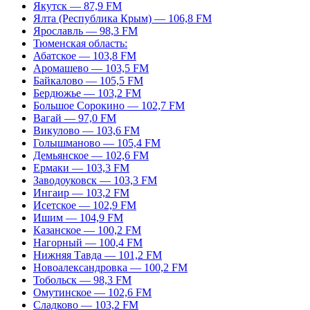
Якутск — 87,9 FM
Ялта (Республика Крым) — 106,8 FM
Ярославль — 98,3 FM
Тюменская область:
Абатское — 103,8 FM
Аромашево — 103,5 FM
Байкалово — 105,5 FM
Бердюжье — 103,2 FM
Большое Сорокино — 102,7 FM
Вагай — 97,0 FM
Викулово — 103,6 FM
Голышманово — 105,4 FM
Демьянское — 102,6 FM
Ермаки — 103,3 FM
Заводоуковск — 103,3 FM
Ингаир — 103,2 FM
Исетское — 102,9 FM
Ишим — 104,9 FM
Казанское — 100,2 FM
Нагорный — 100,4 FM
Нижняя Тавда — 101,2 FM
Новоалександровка — 100,2 FM
Тобольск — 98,3 FM
Омутинское — 102,6 FM
Сладково — 103,2 FM