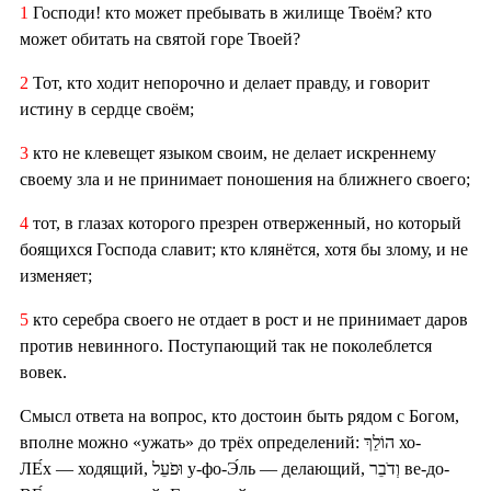
1
Господи! кто может пребывать в жилище Твоём? кто
может обитать на святой горе Твоей?
2
Тот, кто ходит непорочно и делает правду, и говорит
истину в сердце своём;
3
кто не клевещет языком своим, не делает искреннему
своему зла и не принимает поношения на ближнего своего;
4
тот, в глазах которого презрен отверженный, но который
боящихся Господа славит; кто клянётся, хотя бы злому, и не
изменяет;
5
кто серебра своего не отдает в рост и не принимает даров
против невинного. Поступающий так не поколеблется
вовек.
Смысл ответа на вопрос, кто достоин быть рядом с Богом,
вполне можно «ужать» до трёх определений: הוֹלֵךְ хо-
ЛЕ́х — ходящий, וּפֹעֵל у-фо-Э́ль — делающий, וְדֹבֵר ве-до-