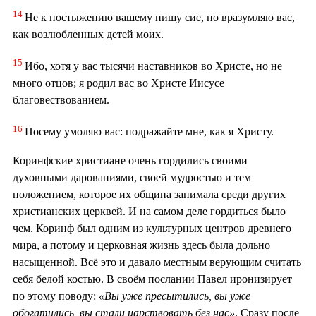
14
Не к постыжению вашему пишу сие, но вразумляю вас,
как возлюбленных детей моих.
15
Ибо, хотя у вас тысячи наставников во Христе, но не
много отцов; я родил вас во Христе Иисусе
благовествованием.
16
Посему умоляю вас: подражайте мне, как я Христу.
Коринфские христиане очень гордились своими
духовными дарованиями, своей мудростью и тем
положением, которое их община занимала среди других
христианских церквей. И на самом деле гордиться было
чем. Коринф был одним из культурных центров древнего
мира, а потому и церковная жизнь здесь была дольно
насыщенной. Всё это и давало местным верующим считать
себя белой костью. В своём послании Павел иронизирует
по этому поводу:
«Вы уже пресытились, вы уже
обогатились, вы стали царствовать без нас»
. Сразу после