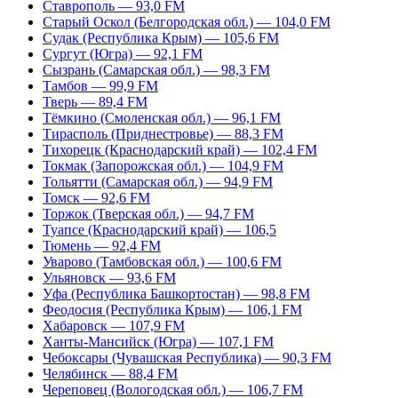
Ставрополь — 93,0 FM
Старый Оскол (Белгородская обл.) — 104,0 FM
Судак (Республика Крым) — 105,6 FM
Сургут (Югра) — 92,1 FM
Сызрань (Самарская обл.) — 98,3 FM
Тамбов — 99,9 FM
Тверь — 89,4 FM
Тёмкино (Смоленская обл.) — 96,1 FM
Тирасполь (Приднестровье) — 88,3 FM
Тихорецк (Краснодарский край) — 102,4 FM
Токмак (Запорожская обл.) — 104,9 FM
Тольятти (Самарская обл.) — 94,9 FM
Томск — 92,6 FM
Торжок (Тверская обл.) — 94,7 FM
Туапсе (Краснодарский край) — 106,5
Тюмень — 92,4 FM
Уварово (Тамбовская обл.) — 100,6 FM
Ульяновск — 93,6 FM
Уфа (Республика Башкортостан) — 98,8 FM
Феодосия (Республика Крым) — 106,1 FM
Хабаровск — 107,9 FM
Ханты-Мансийск (Югра) — 107,1 FM
Чебоксары (Чувашская Республика) — 90,3 FM
Челябинск — 88,4 FM
Череповец (Вологодская обл.) — 106,7 FM