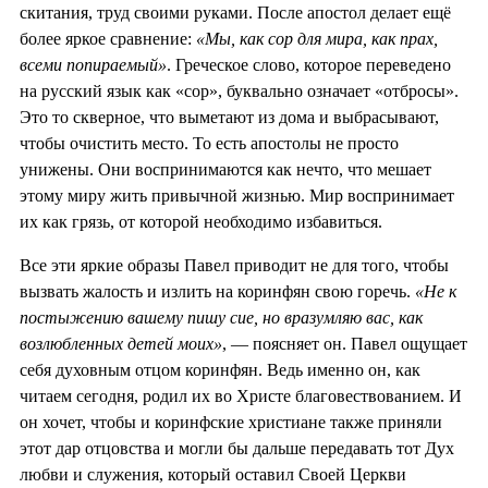
скитания, труд своими руками. После апостол делает ещё
более яркое сравнение:
«Мы, как сор для мира, как прах,
всеми попираемый»
. Греческое слово, которое переведено
на русский язык как «сор», буквально означает «отбросы».
Это то скверное, что выметают из дома и выбрасывают,
чтобы очистить место. То есть апостолы не просто
унижены. Они воспринимаются как нечто, что мешает
этому миру жить привычной жизнью. Мир воспринимает
их как грязь, от которой необходимо избавиться.
Все эти яркие образы Павел приводит не для того, чтобы
вызвать жалость и излить на коринфян свою горечь.
«Не к
постыжению вашему пишу сие, но вразумляю вас, как
возлюбленных детей моих»
, — поясняет он. Павел ощущает
себя духовным отцом коринфян. Ведь именно он, как
читаем сегодня, родил их во Христе благовествованием. И
он хочет, чтобы и коринфские христиане также приняли
этот дар отцовства и могли бы дальше передавать тот Дух
любви и служения, который оставил Своей Церкви