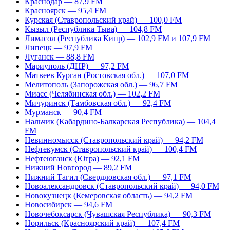
Краснодар — 87,9 FM
Красноярск — 95,4 FM
Курская (Ставропольский край) — 100,0 FM
Кызыл (Республика Тыва) — 104,8 FM
Лимасол (Республика Кипр) — 102,9 FM и 107,9 FM
Липецк — 97,9 FM
Луганск — 88,8 FM
Мариуполь (ДНР) — 97,2 FM
Матвеев Курган (Ростовская обл.) — 107,0 FM
Мелитополь (Запорожская обл.) — 96,7 FM
Миасс (Челябинская обл.) — 102,2 FM
Мичуринск (Тамбовская обл.) — 92,4 FM
Мурманск — 90,4 FM
Нальчик (Кабардино-Балкарская Республика) — 104,4
FM
Невинномысск (Ставропольский край) — 94,2 FM
Нефтекумск (Ставропольский край) — 100,4 FM
Нефтеюганск (Югра) — 92,1 FM
Нижний Новгород — 89,2 FM
Нижний Тагил (Свердловская обл.) — 97,1 FM
Новоалександровск (Ставропольский край) — 94,0 FM
Новокузнецк (Кемеровская область) — 94,2 FM
Новосибирск — 94,6 FM
Новочебоксарск (Чувашская Республика) — 90,3 FM
Норильск (Красноярский край) — 107,4 FM