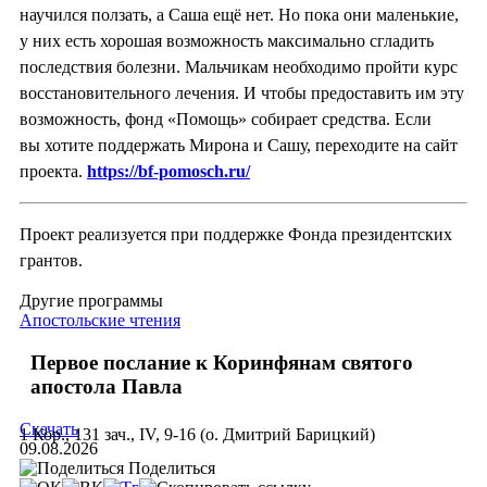
научился ползать, а Саша ещё нет. Но пока они маленькие,
у них есть хорошая возможность максимально сгладить
последствия болезни. Мальчикам необходимо пройти курс
восстановительного лечения. И чтобы предоставить им эту
возможность, фонд «Помощь» собирает средства. Если
вы хотите поддержать Мирона и Сашу, переходите на сайт
проекта.
https://bf-pomosch.ru/
Проект реализуется при поддержке Фонда президентских
грантов.
Другие программы
Апостольские чтения
Первое послание к Коринфянам святого
апостола Павла
Скачать
1 Кор., 131 зач., IV, 9-16 (о. Дмитрий Барицкий)
09.08.2026
Поделиться