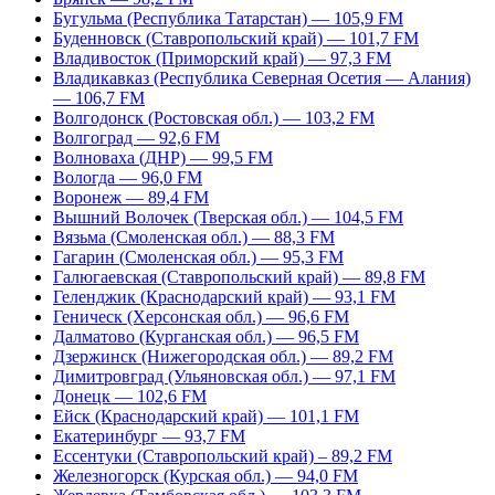
Бугульма (Республика Татарстан) — 105,9 FM
Буденновск (Ставропольский край) — 101,7 FM
Владивосток (Приморский край) — 97,3 FM
Владикавказ (Республика Северная Осетия — Алания)
— 106,7 FM
Волгодонск (Ростовская обл.) — 103,2 FM
Волгоград — 92,6 FM
Волноваха (ДНР) — 99,5 FM
Вологда — 96,0 FM
Воронеж — 89,4 FM
Вышний Волочек (Тверская обл.) — 104,5 FM
Вязьма (Смоленская обл.) — 88,3 FM
Гагарин (Смоленская обл.) — 95,3 FM
Галюгаевская (Ставропольский край) — 89,8 FM
Геленджик (Краснодарский край) — 93,1 FM
Геническ (Херсонская обл.) — 96,6 FM
Далматово (Курганская обл.) — 96,5 FM
Дзержинск (Нижегородская обл.) — 89,2 FM
Димитровград (Ульяновская обл.) — 97,1 FM
Донецк — 102,6 FM
Ейск (Краснодарский край) — 101,1 FM
Екатеринбург — 93,7 FM
Ессентуки (Ставропольский край) – 89,2 FM
Железногорск (Курская обл.) — 94,0 FM