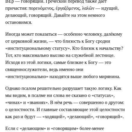
ВЕ́р — говорящий. Греческий перевод также дает
причастия: πορευόμενος, ἐργαζόμενος, λαλῶν — идущий,
делающий, говорящий. Давайте на этом немного
остановимся.
Иногда может показаться — особенно человеку, далёкому
от церковной жизни, — что близость к Богу сродни
«институциональному статусу». Кто близок к начальству?
Тот, кто максимально высоко на служебной лестнице.
Исходя из этой логики, самые близкие к Богу — это
священнослужители, ведь именно они
«институционально» находятся выше любого мирянина.
Однако псалом решительно разрушает такую логику. Как
мы видим, в псалме ни слова не сказано о «статусах»,
«чинах» и «званиях». В нём речь — совершенно о другом:
о целостности. И главные составляющие этой целостности
как раз и будут — «ходящий», «делающий», «говорящий».
Если с «делающим» и «говорящим» более-менее