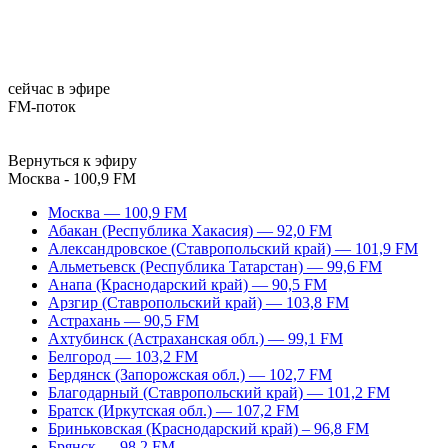
сейчас в эфире
FM-поток
Вернуться к эфиру
Москва - 100,9 FM
Москва — 100,9 FM
Абакан (Республика Хакасия) — 92,0 FM
Александровское (Ставропольский край) — 101,9 FM
Альметьевск (Республика Татарстан) — 99,6 FM
Анапа (Краснодарский край) — 90,5 FM
Арзгир (Ставропольский край) — 103,8 FM
Астрахань — 90,5 FM
Ахтубинск (Астраханская обл.) — 99,1 FM
Белгород — 103,2 FM
Бердянск (Запорожская обл.) — 102,7 FM
Благодарный (Ставропольский край) — 101,2 FM
Братск (Иркутская обл.) — 107,2 FM
Бриньковская (Краснодарский край) – 96,8 FM
Брянск — 98,2 FM