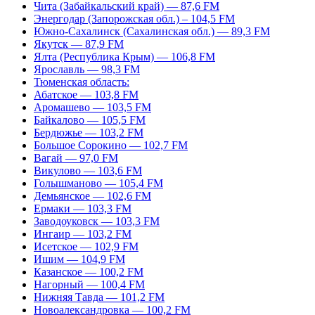
Чита (Забайкальский край) — 87,6 FM
Энергодар (Запорожская обл.) – 104,5 FM
Южно-Сахалинск (Сахалинская обл.) — 89,3 FM
Якутск — 87,9 FM
Ялта (Республика Крым) — 106,8 FM
Ярославль — 98,3 FM
Тюменская область:
Абатское — 103,8 FM
Аромашево — 103,5 FM
Байкалово — 105,5 FM
Бердюжье — 103,2 FM
Большое Сорокино — 102,7 FM
Вагай — 97,0 FM
Викулово — 103,6 FM
Голышманово — 105,4 FM
Демьянское — 102,6 FM
Ермаки — 103,3 FM
Заводоуковск — 103,3 FM
Ингаир — 103,2 FM
Исетское — 102,9 FM
Ишим — 104,9 FM
Казанское — 100,2 FM
Нагорный — 100,4 FM
Нижняя Тавда — 101,2 FM
Новоалександровка — 100,2 FM