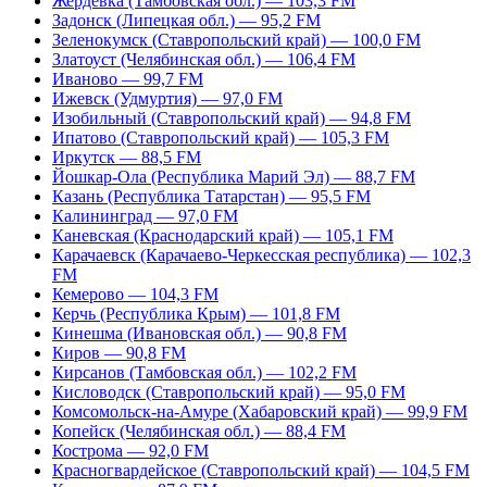
Жердевка (Тамбовская обл.) — 103,3 FM
Задонск (Липецкая обл.) — 95,2 FM
Зеленокумск (Ставропольский край) — 100,0 FM
Златоуст (Челябинская обл.) — 106,4 FM
Иваново — 99,7 FM
Ижевск (Удмуртия) — 97,0 FM
Изобильный (Ставропольский край) — 94,8 FM
Ипатово (Ставропольский край) — 105,3 FM
Иркутск — 88,5 FM
Йошкар-Ола (Республика Марий Эл) — 88,7 FM
Казань (Республика Татарстан) — 95,5 FM
Калининград — 97,0 FM
Каневская (Краснодарский край) — 105,1 FM
Карачаевск (Карачаево-Черкесская республика) — 102,3
FM
Кемерово — 104,3 FM
Керчь (Республика Крым) — 101,8 FM
Кинешма (Ивановская обл.) — 90,8 FM
Киров — 90,8 FM
Кирсанов (Тамбовская обл.) — 102,2 FM
Кисловодск (Ставропольский край) — 95,0 FM
Комсомольск-на-Амуре (Хабаровский край) — 99,9 FM
Копейск (Челябинская обл.) — 88,4 FM
Кострома — 92,0 FM
Красногвардейское (Ставропольский край) — 104,5 FM