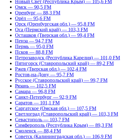
Новый Свет (Республика Крым) — 105,6 FM
Омск — 90,5 FM
Оренбург — 88,3 FM
Орёл — 95,6 FM
Орск (Оренбургская обл.) — 95,8 FM
Оса (Пермский край) — 103,3 FM
Осташков (Тверская обл.) — 99,4 FM
Пенза — 94,7 FM
Пермь — 95,0 FM
Псков — 88,8 FM
Петрозаводск (Республика Карелия) — 101,0 FM
Пятигорск (Ставропольский край) — 89,2 FM
Ржев (Тверская обл.) — 102,4 FM
Ростов-на-Дону — 95,7 FM
Русское (Ставропольский край) — 99,7 FM
Рязань — 102,5 FM
Самара — 96,8 FM
Санкт-Петербург — 92,9 FM
Саратов — 101,1 FM
Саргатское (Омская обл.) — 107,5 FM
Светлоград (Ставропольский край) — 103,3 FM
Севастополь — 103,7 FM
Симферополь (Республика Крым) — 89,3 FM
Смоленск — 88,4 FM
Советск (Калининградская обл.) — 106,9 FM