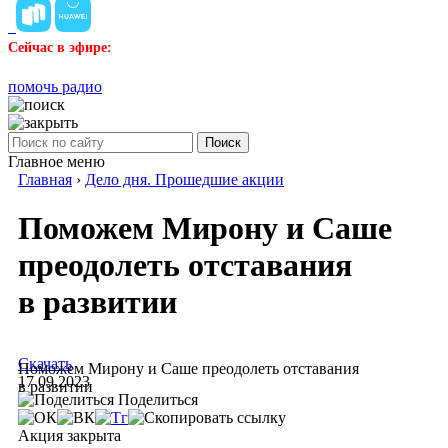
Сейчас в эфире:
помочь радио
Поиск
Главное меню
Главная
›
Дело дня. Прошедшие акции
Поможем Мирону и Саше
преодолеть отставания
в развитии
Скачать
Поможем Мирону и Саше преодолеть отставания
17.09.2023
в развитии
Поделиться
Акция закрыта