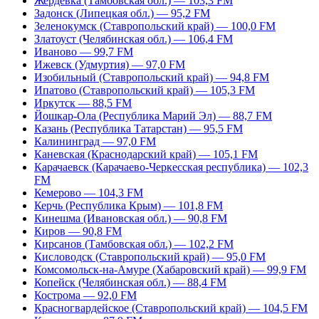
Жердевка (Тамбовская обл.) — 103,3 FM
Задонск (Липецкая обл.) — 95,2 FM
Зеленокумск (Ставропольский край) — 100,0 FM
Златоуст (Челябинская обл.) — 106,4 FM
Иваново — 99,7 FM
Ижевск (Удмуртия) — 97,0 FM
Изобильный (Ставропольский край) — 94,8 FM
Ипатово (Ставропольский край) — 105,3 FM
Иркутск — 88,5 FM
Йошкар-Ола (Республика Марий Эл) — 88,7 FM
Казань (Республика Татарстан) — 95,5 FM
Калининград — 97,0 FM
Каневская (Краснодарский край) — 105,1 FM
Карачаевск (Карачаево-Черкесская республика) — 102,3
FM
Кемерово — 104,3 FM
Керчь (Республика Крым) — 101,8 FM
Кинешма (Ивановская обл.) — 90,8 FM
Киров — 90,8 FM
Кирсанов (Тамбовская обл.) — 102,2 FM
Кисловодск (Ставропольский край) — 95,0 FM
Комсомольск-на-Амуре (Хабаровский край) — 99,9 FM
Копейск (Челябинская обл.) — 88,4 FM
Кострома — 92,0 FM
Красногвардейское (Ставропольский край) — 104,5 FM