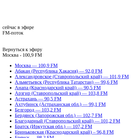
сейчас в эфире
FM-поток
Вернуться к эфиру
Москва - 100,9 FM
Москва — 100,9 FM
Абакан (Республика Хакасия) — 92,0 FM
Александровское (Ставропольский край) — 101,9 FM
Альметьевск (Республика Татарстан) — 99,6 FM
Анапа (Краснодарский край) — 90,5 FM
Арзгир (Ставропольский край) — 103,8 FM
Астрахань — 90,5 FM
Ахтубинск (Астраханская обл.) — 99,1 FM
Белгород — 103,2 FM
Бердянск (Запорожская обл.) — 102,7 FM
Благодарный (Ставропольский край) — 101,2 FM
Братск (Иркутская обл.) — 107,2 FM
Бриньковская (Краснодарский край) – 96,8 FM
Брянск — 98,2 FM