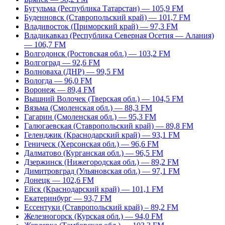
Бугульма (Республика Татарстан) — 105,9 FM
Буденновск (Ставропольский край) — 101,7 FM
Владивосток (Приморский край) — 97,3 FM
Владикавказ (Республика Северная Осетия — Алания)
— 106,7 FM
Волгодонск (Ростовская обл.) — 103,2 FM
Волгоград — 92,6 FM
Волноваха (ДНР) — 99,5 FM
Вологда — 96,0 FM
Воронеж — 89,4 FM
Вышний Волочек (Тверская обл.) — 104,5 FM
Вязьма (Смоленская обл.) — 88,3 FM
Гагарин (Смоленская обл.) — 95,3 FM
Галюгаевская (Ставропольский край) — 89,8 FM
Геленджик (Краснодарский край) — 93,1 FM
Геническ (Херсонская обл.) — 96,6 FM
Далматово (Курганская обл.) — 96,5 FM
Дзержинск (Нижегородская обл.) — 89,2 FM
Димитровград (Ульяновская обл.) — 97,1 FM
Донецк — 102,6 FM
Ейск (Краснодарский край) — 101,1 FM
Екатеринбург — 93,7 FM
Ессентуки (Ставропольский край) – 89,2 FM
Железногорск (Курская обл.) — 94,0 FM