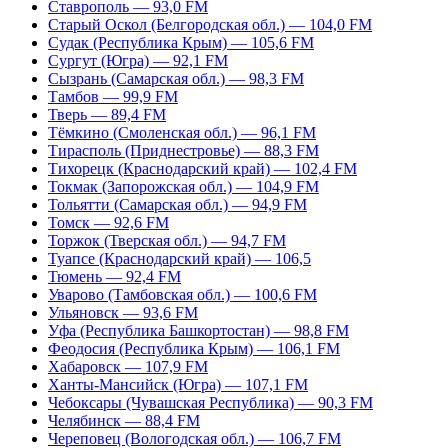
Ставрополь — 93,0 FM
Старый Оскол (Белгородская обл.) — 104,0 FM
Судак (Республика Крым) — 105,6 FM
Сургут (Югра) — 92,1 FM
Сызрань (Самарская обл.) — 98,3 FM
Тамбов — 99,9 FM
Тверь — 89,4 FM
Тёмкино (Смоленская обл.) — 96,1 FM
Тирасполь (Приднестровье) — 88,3 FM
Тихорецк (Краснодарский край) — 102,4 FM
Токмак (Запорожская обл.) — 104,9 FM
Тольятти (Самарская обл.) — 94,9 FM
Томск — 92,6 FM
Торжок (Тверская обл.) — 94,7 FM
Туапсе (Краснодарский край) — 106,5
Тюмень — 92,4 FM
Уварово (Тамбовская обл.) — 100,6 FM
Ульяновск — 93,6 FM
Уфа (Республика Башкортостан) — 98,8 FM
Феодосия (Республика Крым) — 106,1 FM
Хабаровск — 107,9 FM
Ханты-Мансийск (Югра) — 107,1 FM
Чебоксары (Чувашская Республика) — 90,3 FM
Челябинск — 88,4 FM
Череповец (Вологодская обл.) — 106,7 FM