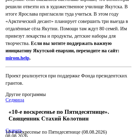
решили отвезти их в художественное училище Якутска. В
итоге Ярослава пригласили туда учиться. В этом году
«Арктический десант» планирует совершить три выезда в
отдалённые сёла Якутии. Помощи там ждут 80 семей. Им
привезут лекарства и продукты, детские наборы для
творчества.
Если вы хотите поддержать важную
инициативу Якутской епархии, переходите на сайт:
mirom.help
.
Проект реализуется при поддержке Фонда президентских
грантов.
Другие программы
Седмица
«10-е воскресенье по Пятидесятнице».
Священник Стахий Колотвин
Скачать
10-е воскресенье по Пятидесятнице (08.08.2026)
08.08.2026