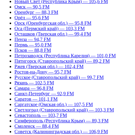
Новый Свет (Республика Крым) — 105,6 FM
Омск — 90,5 FM
Оренбург — 88,3 FM
Орёл — 95,6 FM
Орск (Оренбургская обл.) — 95,8 FM
Оса (Пермский край) — 103,3 FM
Осташков (Тверская обл.) — 99,4 FM
Пенза — 94,7 FM
Пермь — 95,0 FM
Псков — 88,8 FM
Петрозаводск (Республика Карелия) — 101,0 FM
Пятигорск (Ставропольский край) — 89,2 FM
Ржев (Тверская обл.) — 102,4 FM
Ростов-на-Дону — 95,7 FM
Русское (Ставропольский край) — 99,7 FM
Рязань — 102,5 FM
Самара — 96,8 FM
Санкт-Петербург — 92,9 FM
Саратов — 101,1 FM
Саргатское (Омская обл.) — 107,5 FM
Светлоград (Ставропольский край) — 103,3 FM
Севастополь — 103,7 FM
Симферополь (Республика Крым) — 89,3 FM
Смоленск — 88,4 FM
Советск (Калининградская обл.) — 106,9 FM