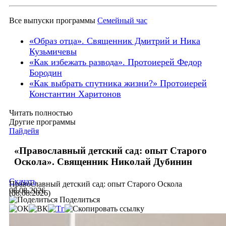
Все выпуски программы
Семейный час
«Образ отца». Священник Дмитрий и Ника
Кузьмичевы
«Как избежать развода». Протоиерей Федор
Бородин
«Как выбрать спутника жизни?» Протоиерей
Константин Харитонов
Читать полностью
Другие программы
Пайдейя
«Православный детский сад: опыт Старого
Оскола». Священник Николай Дубинин
Скачать
Православный детский сад: опыт Старого Оскола
08.08.2026
(08.08.2026)
Поделиться