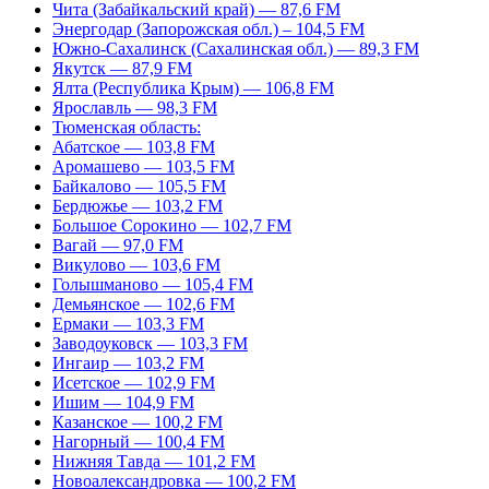
Чита (Забайкальский край) — 87,6 FM
Энергодар (Запорожская обл.) – 104,5 FM
Южно-Сахалинск (Сахалинская обл.) — 89,3 FM
Якутск — 87,9 FM
Ялта (Республика Крым) — 106,8 FM
Ярославль — 98,3 FM
Тюменская область:
Абатское — 103,8 FM
Аромашево — 103,5 FM
Байкалово — 105,5 FM
Бердюжье — 103,2 FM
Большое Сорокино — 102,7 FM
Вагай — 97,0 FM
Викулово — 103,6 FM
Голышманово — 105,4 FM
Демьянское — 102,6 FM
Ермаки — 103,3 FM
Заводоуковск — 103,3 FM
Ингаир — 103,2 FM
Исетское — 102,9 FM
Ишим — 104,9 FM
Казанское — 100,2 FM
Нагорный — 100,4 FM
Нижняя Тавда — 101,2 FM
Новоалександровка — 100,2 FM