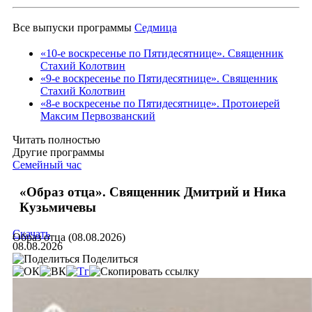
Все выпуски программы
Седмица
«10-е воскресенье по Пятидесятнице». Священник
Стахий Колотвин
«9-е воскресенье по Пятидесятнице». Священник
Стахий Колотвин
«8-е воскресенье по Пятидесятнице». Протоиерей
Максим Первозванский
Читать полностью
Другие программы
Семейный час
«Образ отца». Священник Дмитрий и Ника
Кузьмичевы
Скачать
Образ отца (08.08.2026)
08.08.2026
Поделиться