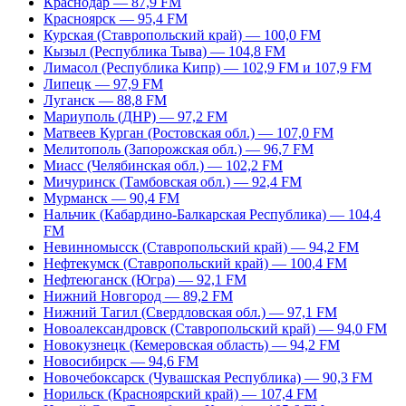
Краснодар — 87,9 FM
Красноярск — 95,4 FM
Курская (Ставропольский край) — 100,0 FM
Кызыл (Республика Тыва) — 104,8 FM
Лимасол (Республика Кипр) — 102,9 FM и 107,9 FM
Липецк — 97,9 FM
Луганск — 88,8 FM
Мариуполь (ДНР) — 97,2 FM
Матвеев Курган (Ростовская обл.) — 107,0 FM
Мелитополь (Запорожская обл.) — 96,7 FM
Миасс (Челябинская обл.) — 102,2 FM
Мичуринск (Тамбовская обл.) — 92,4 FM
Мурманск — 90,4 FM
Нальчик (Кабардино-Балкарская Республика) — 104,4
FM
Невинномысск (Ставропольский край) — 94,2 FM
Нефтекумск (Ставропольский край) — 100,4 FM
Нефтеюганск (Югра) — 92,1 FM
Нижний Новгород — 89,2 FM
Нижний Тагил (Свердловская обл.) — 97,1 FM
Новоалександровск (Ставропольский край) — 94,0 FM
Новокузнецк (Кемеровская область) — 94,2 FM
Новосибирск — 94,6 FM
Новочебоксарск (Чувашская Республика) — 90,3 FM
Норильск (Красноярский край) — 107,4 FM