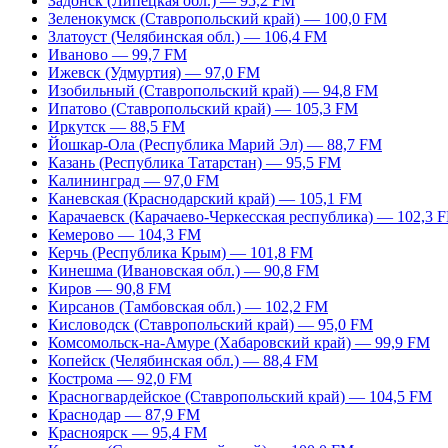
Задонск (Липецкая обл.) — 95,2 FM
Зеленокумск (Ставропольский край) — 100,0 FM
Златоуст (Челябинская обл.) — 106,4 FM
Иваново — 99,7 FM
Ижевск (Удмуртия) — 97,0 FM
Изобильный (Ставропольский край) — 94,8 FM
Ипатово (Ставропольский край) — 105,3 FM
Иркутск — 88,5 FM
Йошкар-Ола (Республика Марий Эл) — 88,7 FM
Казань (Республика Татарстан) — 95,5 FM
Калининград — 97,0 FM
Каневская (Краснодарский край) — 105,1 FM
Карачаевск (Карачаево-Черкесская республика) — 102,3 
Кемерово — 104,3 FM
Керчь (Республика Крым) — 101,8 FM
Кинешма (Ивановская обл.) — 90,8 FM
Киров — 90,8 FM
Кирсанов (Тамбовская обл.) — 102,2 FM
Кисловодск (Ставропольский край) — 95,0 FM
Комсомольск-на-Амуре (Хабаровский край) — 99,9 FM
Копейск (Челябинская обл.) — 88,4 FM
Кострома — 92,0 FM
Красногвардейское (Ставропольский край) — 104,5 FM
Краснодар — 87,9 FM
Красноярск — 95,4 FM