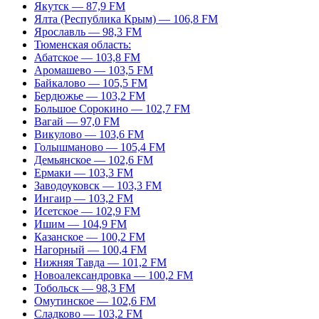
Якутск — 87,9 FM
Ялта (Республика Крым) — 106,8 FM
Ярославль — 98,3 FM
Тюменская область:
Абатское — 103,8 FM
Аромашево — 103,5 FM
Байкалово — 105,5 FM
Бердюжье — 103,2 FM
Большое Сорокино — 102,7 FM
Вагай — 97,0 FM
Викулово — 103,6 FM
Голышманово — 105,4 FM
Демьянское — 102,6 FM
Ермаки — 103,3 FM
Заводоуковск — 103,3 FM
Ингаир — 103,2 FM
Исетское — 102,9 FM
Ишим — 104,9 FM
Казанское — 100,2 FM
Нагорный — 100,4 FM
Нижняя Тавда — 101,2 FM
Новоалександровка — 100,2 FM
Тобольск — 98,3 FM
Омутинское — 102,6 FM
Сладково — 103,2 FM