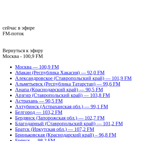
сейчас в эфире
FM-поток
Вернуться к эфиру
Москва - 100,9 FM
Москва — 100,9 FM
Абакан (Республика Хакасия) — 92,0 FM
Александровское (Ставропольский край) — 101,9 FM
Альметьевск (Республика Татарстан) — 99,6 FM
Анапа (Краснодарский край) — 90,5 FM
Арзгир (Ставропольский край) — 103,8 FM
Астрахань — 90,5 FM
Ахтубинск (Астраханская обл.) — 99,1 FM
Белгород — 103,2 FM
Бердянск (Запорожская обл.) — 102,7 FM
Благодарный (Ставропольский край) — 101,2 FM
Братск (Иркутская обл.) — 107,2 FM
Бриньковская (Краснодарский край) – 96,8 FM
Брянск — 98,2 FM