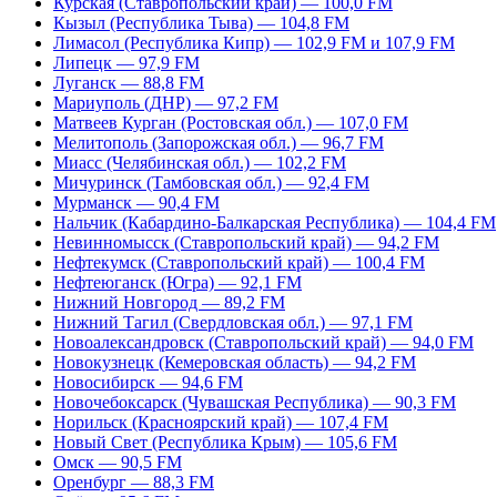
Курская (Ставропольский край) — 100,0 FM
Кызыл (Республика Тыва) — 104,8 FM
Лимасол (Республика Кипр) — 102,9 FM и 107,9 FM
Липецк — 97,9 FM
Луганск — 88,8 FM
Мариуполь (ДНР) — 97,2 FM
Матвеев Курган (Ростовская обл.) — 107,0 FM
Мелитополь (Запорожская обл.) — 96,7 FM
Миасс (Челябинская обл.) — 102,2 FM
Мичуринск (Тамбовская обл.) — 92,4 FM
Мурманск — 90,4 FM
Нальчик (Кабардино-Балкарская Республика) — 104,4 FM
Невинномысск (Ставропольский край) — 94,2 FM
Нефтекумск (Ставропольский край) — 100,4 FM
Нефтеюганск (Югра) — 92,1 FM
Нижний Новгород — 89,2 FM
Нижний Тагил (Свердловская обл.) — 97,1 FM
Новоалександровск (Ставропольский край) — 94,0 FM
Новокузнецк (Кемеровская область) — 94,2 FM
Новосибирск — 94,6 FM
Новочебоксарск (Чувашская Республика) — 90,3 FM
Норильск (Красноярский край) — 107,4 FM
Новый Свет (Республика Крым) — 105,6 FM
Омск — 90,5 FM
Оренбург — 88,3 FM