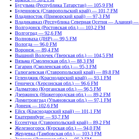
Бугульма (Республика Татарстан) — 105,9 FM
Буденновск (Ставропольский край) — 101,7 FM
Владивосток (Приморский край) — 97,3 FM
Владикавказ (Республика Северная Осетия — Алания) —
Волгодонск (Ростовская обл.) — 103,2 FM
Волгоград — 92,6 FM
Волноваха (ДНР) — 99,5 FM
Вологда — 96,0 FM
Воронеж — 89,4 FM
Вышний Волочек (Тверская обл.) — 104,5 FM
Вязьма (Смоленская обл.) — 88,3 FM
Гагарин (Смоленская обл.) — 95,3 FM
Галюгаевская (Ставропольский край) — 89,8 FM
Геленджик (Краснодарский край) — 93,1 FM
Геническ (Херсонская обл.) — 96,6 FM
Далматово (Курганская обл.) — 96,5 FM
Дзержинск (Нижегородская обл.) — 89,2 FM
Димитровград (Ульяновская обл.) — 97,1 FM
Донецк — 102,6 FM
Ейск (Краснодарский край) — 101,1 FM
Екатеринбург — 93,7 FM
Ессентуки (Ставропольский край) – 89,2 FM
Железногорск (Курская обл.) — 94,0 FM
Жердевка (Тамбовская обл.) — 103,3 FM