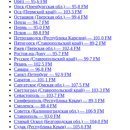
Орёл — 95,6 FM
Орск (Оренбургская обл.) — 95,8 FM
Оса (Пермский край) — 103,3 FM
Осташков (Тверская обл.) — 99,4 FM
Пенза — 94,7 FM
Пермь — 95,0 FM
Псков — 88,8 FM
Петрозаводск (Республика Карелия) — 101,0 FM
Пятигорск (Ставропольский край) — 89,2 FM
Ржев (Тверская обл.) — 102,4 FM
Ростов-на-Дону — 95,7 FM
Русское (Ставропольский край) — 99,7 FM
Рязань — 102,5 FM
Самара — 96,8 FM
Санкт-Петербург — 92,9 FM
Саратов — 101,1 FM
Саргатское (Омская обл.) — 107,5 FM
Светлоград (Ставропольский край) — 103,3 FM
Севастополь — 103,7 FM
Симферополь (Республика Крым) — 89,3 FM
Смоленск — 88,4 FM
Советск (Калининградская обл.) — 106,9 FM
Ставрополь — 93,0 FM
Старый Оскол (Белгородская обл.) — 104,0 FM
Судак (Республика Крым) — 105,6 FM