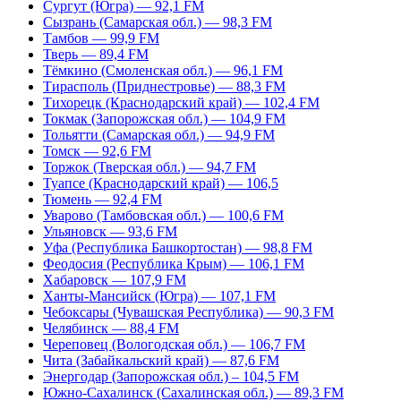
Сургут (Югра) — 92,1 FM
Сызрань (Самарская обл.) — 98,3 FM
Тамбов — 99,9 FM
Тверь — 89,4 FM
Тёмкино (Смоленская обл.) — 96,1 FM
Тирасполь (Приднестровье) — 88,3 FM
Тихорецк (Краснодарский край) — 102,4 FM
Токмак (Запорожская обл.) — 104,9 FM
Тольятти (Самарская обл.) — 94,9 FM
Томск — 92,6 FM
Торжок (Тверская обл.) — 94,7 FM
Туапсе (Краснодарский край) — 106,5
Тюмень — 92,4 FM
Уварово (Тамбовская обл.) — 100,6 FM
Ульяновск — 93,6 FM
Уфа (Республика Башкортостан) — 98,8 FM
Феодосия (Республика Крым) — 106,1 FM
Хабаровск — 107,9 FM
Ханты-Мансийск (Югра) — 107,1 FM
Чебоксары (Чувашская Республика) — 90,3 FM
Челябинск — 88,4 FM
Череповец (Вологодская обл.) — 106,7 FM
Чита (Забайкальский край) — 87,6 FM
Энергодар (Запорожская обл.) – 104,5 FM
Южно-Сахалинск (Сахалинская обл.) — 89,3 FM