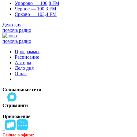
Упорово — 106,8 FM
Черное — 100,3 FM
Ярково — 103,4 FM
Дело дня
помочь радио
помочь радио
Программы
Расписание
Авторы
Дело дня
О нас
Социальные сети
Стриминги
Приложение
Сейчас в эфире: