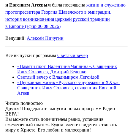
и Евгением Агеевым
была посвящена
жизни и служению
протопресвитера Георгия Шавелского в эмиграции,
история возникновения церквей русской традиции
в Европе (эфир 06.08.2026)
Ведущий:
Алексей Пичугин
Все выпуски программы
Светлый вечер
«Памяти прот. Валентина Чаплина». Священник
Илья Соловьев, Дмитрий Беденко
Светлый вечер с Владимиром Легойдой
«Церковная жизнь «Русского зарубежья» в ХХв.».
Священник Илья Соловьев, священник Евгений
Агеев
Читать полностью
Друзья! Поддержите выпуски новых программ Радио
ВЕРА!
Вы можете стать попечителем радио, установив
ежемесячный платеж. Будем вместе свидетельствовать
миру о Христе, Его любви и милосердии!