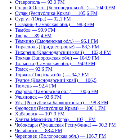
Ставрополь — 93,0 FM
Старый Оскол (Белгородская обл.) — 104,0 FM
Судак (Республика Крым) — 105,6 FM
Сургут (Югра) — 92,1 FM
Сызрань (Самарская обл.) — 98,3 FM
Тамбов — 99,9 FM
Тверь — 89,4 FM
Тёмкино (Смоленская обл.) — 96,1 FM
Тирасполь (Приднестровье) — 88,3 FM
Тихорецк (Краснодарский край) — 102,4 FM
Токмак (Запорожская обл.) — 104,9 FM
Тольятти (Самарская обл.) — 94,9 FM
Томск — 92,6 FM
Торжок (Тверская обл.) — 94,7 FM
Туапсе (Краснодарский край) — 106,5
Тюмень — 92,4 FM
Уварово (Тамбовская обл.) — 100,6 FM
Ульяновск — 93,6 FM
Уфа (Республика Башкортостан) — 98,8 FM
Феодосия (Республика Крым) — 106,1 FM
Хабаровск — 107,9 FM
Ханты-Мансийск (Югра) — 107,1 FM
Чебоксары (Чувашская Республика) — 90,3 FM
Челябинск — 88,4 FM
Череповец (Вологодская обл.) — 106,7 FM