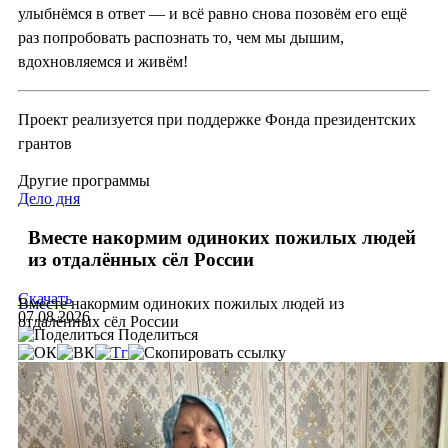
улыбнёмся в ответ — и всё равно снова позовём его ещё
раз попробовать распознать то, чем мы дышим,
вдохновляемся и живём!
Проект реализуется при поддержке Фонда президентских
грантов
Другие программы
Дело дня
Вместе накормим одиноких пожилых людей
из отдалённых сёл России
Скачать
Вместе накормим одиноких пожилых людей из
07.08.2026
отдалённых сёл России
Поделиться