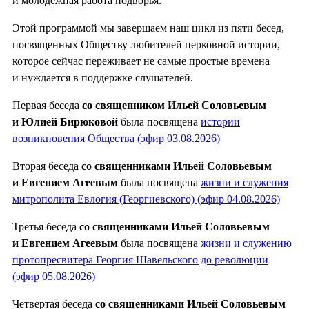
и молодёжная работа подворья.
Этой программой мы завершаем наш цикл из пяти бесед,
посвященных Обществу любителей церковной истории,
которое сейчас переживает не самые простые времена
и нуждается в поддержке слушателей.
Первая беседа
со священником Ильей Соловьевым
и Юлией Бирюковой
была посвящена
истории
возникновения Общества (эфир 03.08.2026)
Вторая беседа
со священниками Ильей Соловьевым
и Евгением Агеевым
была посвящена
жизни и служения
митрополита Евлогия (Георгиевского) (эфир 04.08.2026)
Третья беседа
со священниками Ильей Соловьевым
и Евгением Агеевым
была посвящена
жизни и служению
протопресвитера Георгия Шавельского до революции
(эфир 05.08.2026)
Четвертая беседа
со священниками Ильей Соловьевым