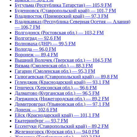
Бугульма (Республика Татарстан) — 105,9 FM
Буденновск (Ставропольский край) — 101,7 FM
Владивосток (Приморский край) — 97,3 FM
Владикавказ (Республика Северная Осетия — Алания)
— 106,7 FM
Волгодонск (Ростовская обл.) — 103,2 FM
Волгоград — 92,6 FM
Волноваха (ДНР) — 99,5 FM
Вологда — 96,0 FM
Воронеж — 89,4 FM
Вышний Волочек (Тверская обл.) — 104,5 FM
Вязьма (Смоленская обл.) — 88,3 FM
Гагарин (Смоленская обл.) — 95,3 FM
Галюгаевская (Ставропольский край) — 89,8 FM
Геленджик (Краснодарский край) — 93,1 FM
Геническ (Херсонская обл.) — 96,6 FM
Далматово (Курганская обл.) — 96,5 FM
Дзержинск (Нижегородская обл.) — 89,2 FM
Димитровград (Ульяновская обл.) — 97,1 FM
Донецк — 102,6 FM
Ейск (Краснодарский край) — 101,1 FM
Екатеринбург — 93,7 FM
Ессентуки (Ставропольский край) – 89,2 FM
Железногорск (Курская обл.) — 94,0 FM