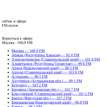
сейчас в эфире
FM-поток
Вернуться к эфиру
Москва - 100,9 FM
Москва — 100,9 FM
Абакан (Республика Хакасия) — 92,0 FM
Александровское (Ставропольский край) — 101,9 FM
Альметьевск (Республика Татарстан) — 99,6 FM
Анапа (Краснодарский край) — 90,5 FM
Арзгир (Ставропольский край) — 103,8 FM
Астрахань — 90,5 FM
Ахтубинск (Астраханская обл.) — 99,1 FM
Белгород — 103,2 FM
Бердянск (Запорожская обл.) — 102,7 FM
Благодарный (Ставропольский край) — 101,2 FM
Братск (Иркутская обл.) — 107,2 FM
Бриньковская (Краснодарский край) – 96,8 FM
Брянск — 98,2 FM