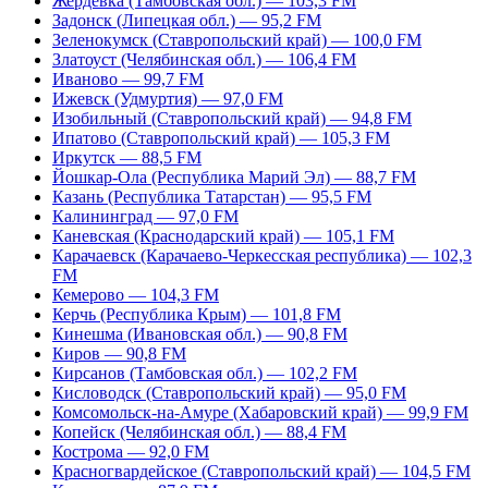
Жердевка (Тамбовская обл.) — 103,3 FM
Задонск (Липецкая обл.) — 95,2 FM
Зеленокумск (Ставропольский край) — 100,0 FM
Златоуст (Челябинская обл.) — 106,4 FM
Иваново — 99,7 FM
Ижевск (Удмуртия) — 97,0 FM
Изобильный (Ставропольский край) — 94,8 FM
Ипатово (Ставропольский край) — 105,3 FM
Иркутск — 88,5 FM
Йошкар-Ола (Республика Марий Эл) — 88,7 FM
Казань (Республика Татарстан) — 95,5 FM
Калининград — 97,0 FM
Каневская (Краснодарский край) — 105,1 FM
Карачаевск (Карачаево-Черкесская республика) — 102,3
FM
Кемерово — 104,3 FM
Керчь (Республика Крым) — 101,8 FM
Кинешма (Ивановская обл.) — 90,8 FM
Киров — 90,8 FM
Кирсанов (Тамбовская обл.) — 102,2 FM
Кисловодск (Ставропольский край) — 95,0 FM
Комсомольск-на-Амуре (Хабаровский край) — 99,9 FM
Копейск (Челябинская обл.) — 88,4 FM
Кострома — 92,0 FM
Красногвардейское (Ставропольский край) — 104,5 FM