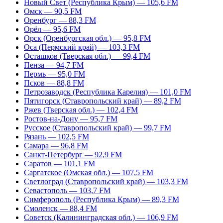
Новый Свет (Республика Крым) — 105,6 FM
Омск — 90,5 FM
Оренбург — 88,3 FM
Орёл — 95,6 FM
Орск (Оренбургская обл.) — 95,8 FM
Оса (Пермский край) — 103,3 FM
Осташков (Тверская обл.) — 99,4 FM
Пенза — 94,7 FM
Пермь — 95,0 FM
Псков — 88,8 FM
Петрозаводск (Республика Карелия) — 101,0 FM
Пятигорск (Ставропольский край) — 89,2 FM
Ржев (Тверская обл.) — 102,4 FM
Ростов-на-Дону — 95,7 FM
Русское (Ставропольский край) — 99,7 FM
Рязань — 102,5 FM
Самара — 96,8 FM
Санкт-Петербург — 92,9 FM
Саратов — 101,1 FM
Саргатское (Омская обл.) — 107,5 FM
Светлоград (Ставропольский край) — 103,3 FM
Севастополь — 103,7 FM
Симферополь (Республика Крым) — 89,3 FM
Смоленск — 88,4 FM
Советск (Калининградская обл.) — 106,9 FM