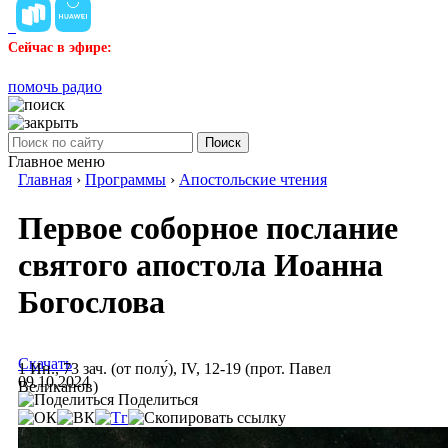
Сейчас в эфире:
помочь радио
Поиск
Главное меню
Главная
›
Программы
›
Апостольские чтения
Первое соборное послание
святого апостола Иоанна
Богослова
Скачать
1 Ин., 73 зач. (от полу́), IV, 12-19 (прот. Павел
09.10.2024
Великанов)
Поделиться