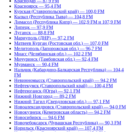
Краснодар — 87,9 FM
Красноярск — 95,4 FM
Курская (Ставропольский край) — 100,0 FM
Кызыл (Республика Тыва) — 104,8 FM
Лимасол (Республика Кипр) — 102,9 FM и 107,9 FM
Липецк — 97,9 FM
Луганск — 88,8 FM
Мариуполь (ДНР) — 97,2 FM
Матвеев Курган (Ростовская обл.) — 107,0 FM
Мелитополь (Запорожская обл.) — 96,7 FM
Миасс (Челябинская обл.) — 102,2 FM
Мичуринск (Тамбовская обл.) — 92,4 FM
Мурманск — 90,4 FM
Нальчик (Кабардино-Балкарская Республика) — 104,4
FM
Невинномысск (Ставропольский край) — 94,2 FM
Нефтекумск (Ставропольский край) — 100,4 FM
Нефтеюганск (Югра) — 92,1 FM
Нижний Новгород — 89,2 FM
Нижний Тагил (Свердловская обл.) — 97,1 FM
Новоалександровск (Ставропольский край) — 94,0 FM
Новокузнецк (Кемеровская область) — 94,2 FM
Новосибирск — 94,6 FM
Новочебоксарск (Чувашская Республика) — 90,3 FM
Норильск (Красноярский край) — 107,4 FM