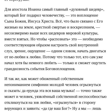
Для апостола Иоанна самый главный «духовный шедевр»,
который Бог подарил человечеству, — это воплощение
Сына Божия, Иисуса Христа. Всё, что было связано с Его
жизнью на земле, крестной смертью и воскресением, —
несоизмеримо выше всех шедевров мировой культуры,
вместе взятых. Но чтобы «распознать» это — необходимо
соответствующим образом настроить свой внутренний
слух, зрение, ощущение — одним словом, начать двигаться
от не-любви к любви. Потому что только тот, кто сам уже
начал хотя бы немного любить — только и сможет ощутить
грандиозность события Боговоплощения.
И так же, как может обиженный собственным
непониманием симфонии молодой человек огрызнуться
и сказать: да ерунда эта вся ваша музыка! — точно также
может и человек, уязвлённый собственной неспособностью
откликнуться на зов любви, «огрызнуться» в сторону
верующих и заявить: «да где ваш Бог?» Ну а мы — лишь