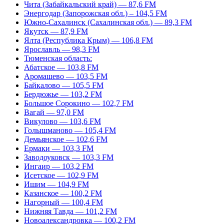
Чита (Забайкальский край) — 87,6 FM
Энергодар (Запорожская обл.) – 104,5 FM
Южно-Сахалинск (Сахалинская обл.) — 89,3 FM
Якутск — 87,9 FM
Ялта (Республика Крым) — 106,8 FM
Ярославль — 98,3 FM
Тюменская область:
Абатское — 103,8 FM
Аромашево — 103,5 FM
Байкалово — 105,5 FM
Бердюжье — 103,2 FM
Большое Сорокино — 102,7 FM
Вагай — 97,0 FM
Викулово — 103,6 FM
Голышманово — 105,4 FM
Демьянское — 102,6 FM
Ермаки — 103,3 FM
Заводоуковск — 103,3 FM
Ингаир — 103,2 FM
Исетское — 102,9 FM
Ишим — 104,9 FM
Казанское — 100,2 FM
Нагорный — 100,4 FM
Нижняя Тавда — 101,2 FM
Новоалександровка — 100,2 FM