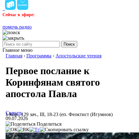
Сейчас в эфире:
помочь радио
Поиск
Главное меню
Главная
›
Программы
›
Апостольские чтения
Первое послание к
Коринфянам святого
апостола Павла
Скачать
1 Кор., 129 зач., III, 18-23 (еп. Феоктист (Игумнов)
09.07.2026
Поделиться