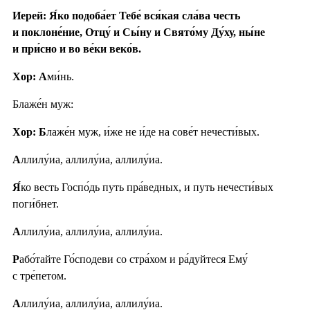
Иерей: Я́ко подоба́ет Тебе́ вся́кая сла́ва честь
и поклоне́ние, Отцу́ и Сы́ну и Свято́му Ду́ху, ны́не
и при́сно и во ве́ки веко́в.
Хор: А
ми́нь.
Блаже́н муж:
Хор: Б
лаже́н муж, и́же не и́де на сове́т нечести́вых.
А
ллилу́иа, аллилу́иа, аллилу́иа.
Я́
ко весть Госпо́дь путь пра́ведных, и путь нечести́вых
поги́бнет.
А
ллилу́иа, аллилу́иа, аллилу́иа.
Р
або́тайте Го́сподеви со стра́хом и ра́дуйтеся Ему́
с тре́петом.
А
ллилу́иа, аллилу́иа, аллилу́иа.