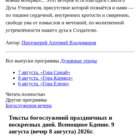
веянии ветерка»...
Этот ветерок есть благодать Святого
Духа Утешителя, присутствие которой познаётся и нами —
по тишине сердечной, внутренних кротости и смирению,
свободе ума от помыслов и мечтаний, по молитвенной
устремлённости нашего духа к Создателю.
Автор:
Протоиерей Артемий Владимиров
Все выпуски программы
Духовные этюды
7 августа. «Гора Синай»
8 августа. «Гора Кармил»
6 августа. «Гора Елеон»
Читать полностью
Другие программы
Богослужения вечера
Тексты богослужений праздничных и
воскресных дней. Всенощное Бдение. 9
августа (вечер 8 августа) 2026г.