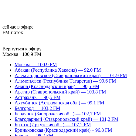
сейчас в эфире
FM-поток
Вернуться к эфиру
Москва - 100,9 FM
Москва — 100,9 FM
Абакан (Республика Хакасия) — 92,0 FM
Александровское (Ставропольский край) — 101,9 FM
Альметьевск (Республика Татарстан) — 99,6 FM
Анапа (Краснодарский край) — 90,5 FM
Арзгир (Ставропольский край) — 103,8 FM
Астрахань — 90,5 FM
Ахтубинск (Астраханская обл.) — 99,1 FM
Белгород — 103,2 FM
Бердянск (Запорожская обл.) — 102,7 FM
Благодарный (Ставропольский край) — 101,2 FM
Братск (Иркутская обл.) — 107,2 FM
Бриньковская (Краснодарский край) – 96,8 FM
Брянск — 98,2 FM