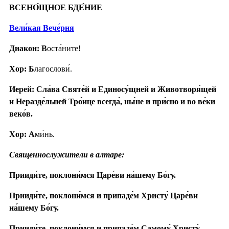
ВСЕНО́ЩНОЕ БДЕ́НИЕ
Вели́кая Вече́рня
Диакон: В
оста́ните!
Хор: Б
лагослови́.
Иерей: Сла́ва Святе́й и Единосу́щней и Животворя́щей
и Неразде́льней Тро́ице всегда́, ны́не и при́сно и во ве́ки
веко́в.
Хор: А
ми́нь.
Священнослужители в алтаре:
Прииди́те, поклони́мся Царе́ви на́шему Бо́гу.
Прииди́те, поклони́мся и припаде́м Христу́ Царе́ви
на́шему Бо́гу.
Прииди́те, поклони́мся и припаде́м Самому́ Христу́,