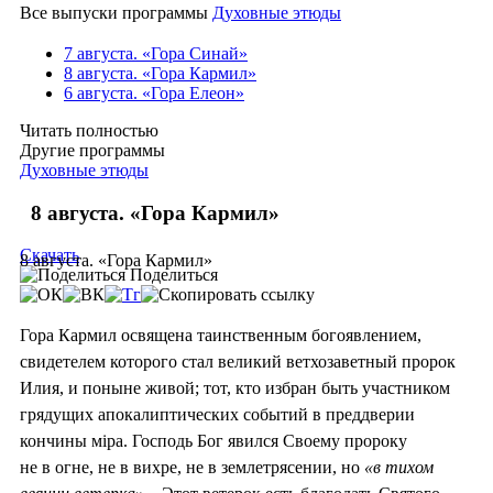
Все выпуски программы
Духовные этюды
7 августа. «Гора Синай»
8 августа. «Гора Кармил»
6 августа. «Гора Елеон»
Читать полностью
Другие программы
Духовные этюды
8 августа. «Гора Кармил»
Скачать
8 августа. «Гора Кармил»
Поделиться
Гора Кармил освящена таинственным богоявлением,
свидетелем которого стал великий ветхозаветный пророк
Илия, и поныне живой; тот, кто избран быть участником
грядущих апокалиптических событий в преддверии
кончины мiра. Господь Бог явился Своему пророку
не в огне, не в вихре, не в землетрясении, но
«в тихом