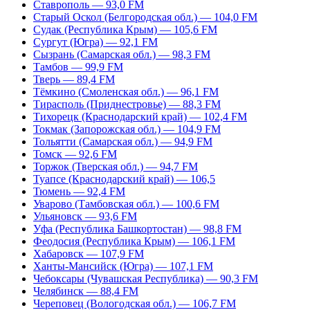
Ставрополь — 93,0 FM
Старый Оскол (Белгородская обл.) — 104,0 FM
Судак (Республика Крым) — 105,6 FM
Сургут (Югра) — 92,1 FM
Сызрань (Самарская обл.) — 98,3 FM
Тамбов — 99,9 FM
Тверь — 89,4 FM
Тёмкино (Смоленская обл.) — 96,1 FM
Тирасполь (Приднестровье) — 88,3 FM
Тихорецк (Краснодарский край) — 102,4 FM
Токмак (Запорожская обл.) — 104,9 FM
Тольятти (Самарская обл.) — 94,9 FM
Томск — 92,6 FM
Торжок (Тверская обл.) — 94,7 FM
Туапсе (Краснодарский край) — 106,5
Тюмень — 92,4 FM
Уварово (Тамбовская обл.) — 100,6 FM
Ульяновск — 93,6 FM
Уфа (Республика Башкортостан) — 98,8 FM
Феодосия (Республика Крым) — 106,1 FM
Хабаровск — 107,9 FM
Ханты-Мансийск (Югра) — 107,1 FM
Чебоксары (Чувашская Республика) — 90,3 FM
Челябинск — 88,4 FM
Череповец (Вологодская обл.) — 106,7 FM