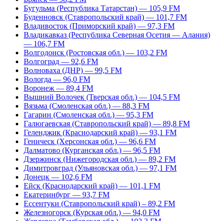
Бугульма (Республика Татарстан) — 105,9 FM
Буденновск (Ставропольский край) — 101,7 FM
Владивосток (Приморский край) — 97,3 FM
Владикавказ (Республика Северная Осетия — Алания)
— 106,7 FM
Волгодонск (Ростовская обл.) — 103,2 FM
Волгоград — 92,6 FM
Волноваха (ДНР) — 99,5 FM
Вологда — 96,0 FM
Воронеж — 89,4 FM
Вышний Волочек (Тверская обл.) — 104,5 FM
Вязьма (Смоленская обл.) — 88,3 FM
Гагарин (Смоленская обл.) — 95,3 FM
Галюгаевская (Ставропольский край) — 89,8 FM
Геленджик (Краснодарский край) — 93,1 FM
Геническ (Херсонская обл.) — 96,6 FM
Далматово (Курганская обл.) — 96,5 FM
Дзержинск (Нижегородская обл.) — 89,2 FM
Димитровград (Ульяновская обл.) — 97,1 FM
Донецк — 102,6 FM
Ейск (Краснодарский край) — 101,1 FM
Екатеринбург — 93,7 FM
Ессентуки (Ставропольский край) – 89,2 FM
Железногорск (Курская обл.) — 94,0 FM