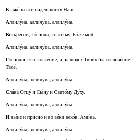
Б
лаже́ни вси наде́ющиися Нань.
А
ллилу́иа, аллилу́иа, аллилу́иа.
В
оскресни́, Го́споди, спаси́ мя, Бо́же мой.
А
ллилу́иа, аллилу́иа, аллилу́иа.
Г
оспо́дне есть спасе́ние, и на лю́дех Твои́х благослове́ние
Твое́.
А
ллилу́иа, аллилу́иа, аллилу́иа.
С
ла́ва Отцу́ и Сы́ну и Свято́му Ду́ху.
А
ллилу́иа, аллилу́иа, аллилу́иа.
И
ны́не и при́сно и во ве́ки веко́в. Ами́нь.
А
ллилу́иа, аллилу́иа, аллилу́иа.