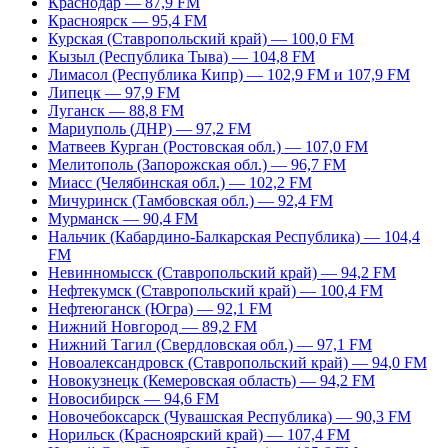
Краснодар — 87,9 FM
Красноярск — 95,4 FM
Курская (Ставропольский край) — 100,0 FM
Кызыл (Республика Тыва) — 104,8 FM
Лимасол (Республика Кипр) — 102,9 FM и 107,9 FM
Липецк — 97,9 FM
Луганск — 88,8 FM
Мариуполь (ДНР) — 97,2 FM
Матвеев Курган (Ростовская обл.) — 107,0 FM
Мелитополь (Запорожская обл.) — 96,7 FM
Миасс (Челябинская обл.) — 102,2 FM
Мичуринск (Тамбовская обл.) — 92,4 FM
Мурманск — 90,4 FM
Нальчик (Кабардино-Балкарская Республика) — 104,4
FM
Невинномысск (Ставропольский край) — 94,2 FM
Нефтекумск (Ставропольский край) — 100,4 FM
Нефтеюганск (Югра) — 92,1 FM
Нижний Новгород — 89,2 FM
Нижний Тагил (Свердловская обл.) — 97,1 FM
Новоалександровск (Ставропольский край) — 94,0 FM
Новокузнецк (Кемеровская область) — 94,2 FM
Новосибирск — 94,6 FM
Новочебоксарск (Чувашская Республика) — 90,3 FM
Норильск (Красноярский край) — 107,4 FM