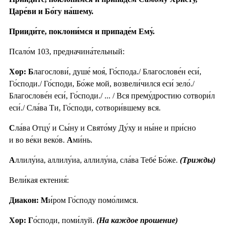
Царе́ви и Бо́гу на́шему.
Прииди́те, поклони́мся и припаде́м Ему́.
Псало́м 103, предначина́тельный:
Хор: Б
лагослови́, душе́ моя́, Го́спода./ Благослове́н еси́,
Го́споди./ Го́споди, Бо́же мой, возвели́чился еси́ зело́./
Благослове́н еси́, Го́споди./ ... / Вся прему́дростию сотвори́л
еси́./ Сла́ва Ти, Го́споди, сотвори́вшему вся.
С
ла́ва Отцу́ и Сы́ну и Свято́му Ду́ху и ны́не и при́сно
и во ве́ки веко́в.
А
ми́нь.
А
ллилу́иа, аллилу́иа, аллилу́иа, сла́ва Тебе́ Бо́же.
(Трижды)
Вели́кая ектения́:
Диакон: М
и́ром Го́споду помо́лимся.
Хор: Г
о́споди, поми́луй.
(На каждое прошение)