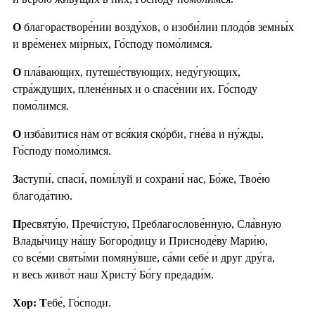
О
благорастворе́нии возду́хов, о изоби́лии плодо́в земны́х
и вре́менех ми́рных, Го́споду помо́лимся.
О
пла́вающих, путеше́ствующих, неду́гующих,
стра́ждущих, плене́нных и о спасе́нии их. Го́споду
помо́лимся.
О
изба́витися нам от вся́кия ско́рби, гне́ва и ну́жды,
Го́споду помо́лимся.
З
аступи́, спаси́, поми́луй и сохрани́ нас, Бо́же, Твое́ю
благода́тию.
П
ресвяту́ю, Пречи́стую, Преблагослове́нную, Сла́вную
Влады́чицу на́шу Богоро́дицу и Присноде́ву Мари́ю,
со все́ми святы́ми помяну́вше, са́ми себе́ и друг дру́га,
и весь живо́т наш Христу́ Бо́гу предади́м.
Хор: Т
ебе́, Го́споди.