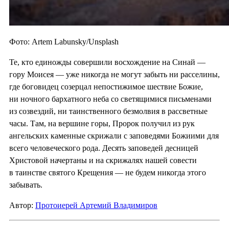
Фото: Artem Labunsky/Unsplash
Те, кто единожды совершили восхождение на Синай —
гору Моисея — уже никогда не могут забыть ни расселины,
где боговидец созерцал непостижимое шествие Божие,
ни ночного бархатного неба со светящимися письменами
из созвездий, ни таинственного безмолвия в рассветные
часы. Там, на вершине горы, Пророк получил из рук
ангельских каменные скрижали с заповедями Божиими для
всего человеческого рода. Десять заповедей десницей
Христовой начертаны и на скрижалях нашей совести
в таинстве святого Крещения — не будем никогда этого
забывать.
Автор:
Протоиерей Артемий Владимиров