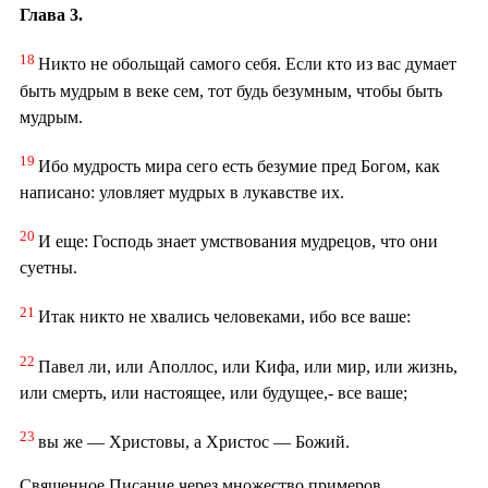
Глава 3.
18
Никто не обольщай самого себя. Если кто из вас думает
быть мудрым в веке сем, тот будь безумным, чтобы быть
мудрым.
19
Ибо мудрость мира сего есть безумие пред Богом, как
написано: уловляет мудрых в лукавстве их.
20
И еще: Господь знает умствования мудрецов, что они
суетны.
21
Итак никто не хвались человеками, ибо все ваше:
22
Павел ли, или Аполлос, или Кифа, или мир, или жизнь,
или смерть, или настоящее, или будущее,- все ваше;
23
вы же — Христовы, а Христос — Божий.
Священное Писание через множество примеров