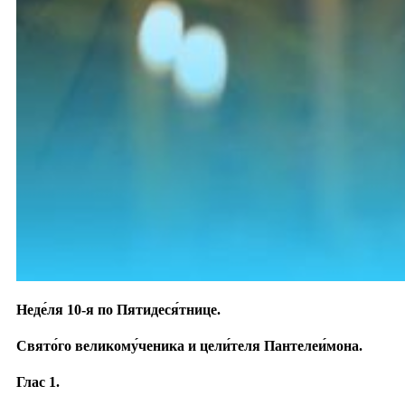
Неде́ля 10-я по Пятидеся́тнице.
Свято́го великому́ченика и цели́теля Пантелеи́мона.
Глас 1.