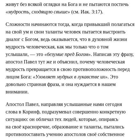
живут без всякой оглядки на Бога и не пытаются постичь
«мудрость, сходящую свыше»
(см. Иак. 3:17).
Сложности начинаются тогда, когда привыкший полагаться
на свой ум и свои таланты человек пытается выстроить
диалог с Богом, ведь оказывается, что в духовной жизни
мудрость человеческая, как мы только что о том
услышали, — это
«безумие пред Богом»
. Написав эту фразу,
апостол Павел тут же и объяснил, почему человеческая
мудрость превращается в свою противоположность перед
лицом Бога:
«Уловляет мудрых в лукавстве их»
. Это
довольно странная фраза, и она нуждается в нашем
внимании.
Апостол Павел, направляя услышанные нами сегодня
слова в Коринф, подразумевал совершенно конкретную
ситуацию: он обличал тех людей, которые, опираясь
на своё красноречие, образование и таланты, пытались
противопоставить учению апостолов своё собственное