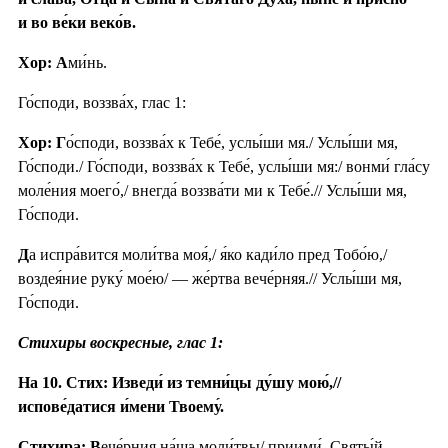
и во ве́ки веко́в.
Хор: А
ми́нь.
Го́споди, воззва́х, глас 1:
Хор: Г
о́споди, воззва́х к Тебе́, услы́ши мя./ Услы́ши мя,
Го́споди./ Го́споди, воззва́х к Тебе́, услы́ши мя:/ вонми́ гла́су
моле́ния моего́,/ внегда́ воззва́ти ми к Тебе́.// Услы́ши мя,
Го́споди.
Д
а испра́вится моли́тва моя́,/ я́ко кади́ло пред Тобо́ю,/
воздея́ние руку́ мое́ю/ — же́ртва вече́рняя.// Услы́ши мя,
Го́споди.
Стихиры воскресные, глас 1:
На 10. Стих: Изведи́ из темни́цы ду́шу мою́,//
испове́датися и́мени Твоему́.
Стихира: В
ече́рния на́ша моли́твы/ приими́, Святы́й