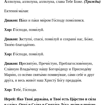
А
ллилу́иа, аллилу́иа, аллилу́иа, сла́ва Тебе́ Бо́же.
(Трижды)
Ектения́ ма́лая:
Диакон: П
а́ки и па́ки ми́ром Го́споду помо́лимся.
Хор: Г
о́споди, поми́луй.
Диакон: З
аступи́, спаси́, поми́луй и сохрани́ нас, Бо́же,
Твое́ю благода́тию.
Хор: Г
о́споди, поми́луй.
Диакон: П
ресвяту́ю, Пречи́стую, Преблагослове́нную,
Сла́вную Влады́чицу на́шу Богоро́дицу и Присноде́ву
Мари́ю, со все́ми святы́ми помяну́вше, са́ми себе́ и друг
дру́га, и весь живо́т наш Христу́ Бо́гу предади́м.
Хор: Т
ебе́, Го́споди.
Иерей: Я́ко Твоя́ держа́ва, и Твое́ есть Ца́рство и си́ла
и сла́ва, Отца́ и Сы́на и Свята́го Ду́ха, ны́не и при́сно