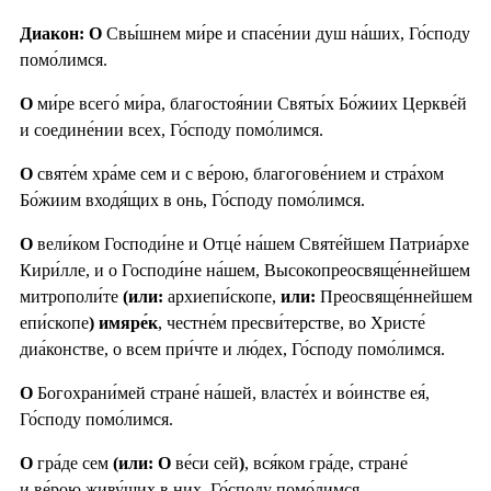
Диакон: О
Свы́шнем ми́ре и спасе́нии душ на́ших, Го́споду
помо́лимся.
О
ми́ре всего́ ми́ра, благостоя́нии Святы́х Бо́жиих Церкве́й
и соедине́нии всех, Го́споду помо́лимся.
О
святе́м хра́ме сем и с ве́рою, благогове́нием и стра́хом
Бо́жиим входя́щих в онь, Го́споду помо́лимся.
О
вели́ком Господи́не и Отце́ на́шем Святе́йшем Патриа́рхе
Кири́лле, и о Господи́не на́шем, Высокопреосвяще́ннейшем
митрополи́те
(или:
архиепи́скопе,
или:
Преосвяще́ннейшем
епи́скопе
) имяре́к
, честне́м пресви́терстве, во Христе́
диа́констве, о всем при́чте и лю́дех, Го́споду помо́лимся.
О
Богохрани́мей стране́ на́шей, власте́х и во́инстве ея́,
Го́споду помо́лимся.
О
гра́де сем
(или: О
ве́си сей
)
, вся́ком гра́де, стране́
и ве́рою живу́щих в них, Го́споду помо́лимся.