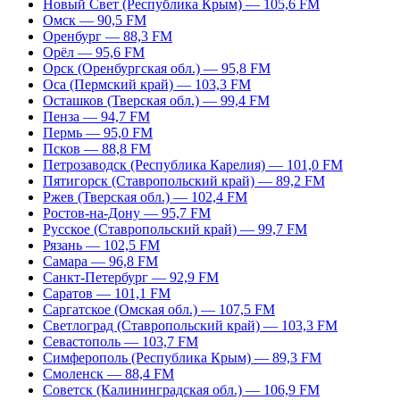
Новый Свет (Республика Крым) — 105,6 FM
Омск — 90,5 FM
Оренбург — 88,3 FM
Орёл — 95,6 FM
Орск (Оренбургская обл.) — 95,8 FM
Оса (Пермский край) — 103,3 FM
Осташков (Тверская обл.) — 99,4 FM
Пенза — 94,7 FM
Пермь — 95,0 FM
Псков — 88,8 FM
Петрозаводск (Республика Карелия) — 101,0 FM
Пятигорск (Ставропольский край) — 89,2 FM
Ржев (Тверская обл.) — 102,4 FM
Ростов-на-Дону — 95,7 FM
Русское (Ставропольский край) — 99,7 FM
Рязань — 102,5 FM
Самара — 96,8 FM
Санкт-Петербург — 92,9 FM
Саратов — 101,1 FM
Саргатское (Омская обл.) — 107,5 FM
Светлоград (Ставропольский край) — 103,3 FM
Севастополь — 103,7 FM
Симферополь (Республика Крым) — 89,3 FM
Смоленск — 88,4 FM
Советск (Калининградская обл.) — 106,9 FM