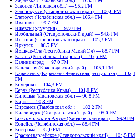
Жердевка (Тамбовская обл.) — 103,3 FM
Задонск (Липецкая обл.) — 95,2 FM
Зеленокумск (Ставропольский край) — 100,0 FM
Златоуст (Челябинская обл.) — 106,4 FM
Иваново — 99,7 FM
Ижевск (Удмуртия) — 97,0 FM
Изобильный (Ставропольский край) — 94,8 FM
Ипатово (Ставропольский край) — 105,3 FM
Иркутск — 88,5 FM
Йошкар-Ола (Республика Марий Эл) — 88,7 FM
Казань (Республика Татарстан) — 95,5 FM
Калининград — 97,0 FM
Каневская (Краснодарский край) — 105,1 FM
Карачаевск (Карачаево-Черкесская республика) — 102,3
FM
Кемерово — 104,3 FM
Керчь (Республика Крым) — 101,8 FM
Кинешма (Ивановская обл.) — 90,8 FM
Киров — 90,8 FM
Кирсанов (Тамбовская обл.) — 102,2 FM
Кисловодск (Ставропольский край) — 95,0 FM
Комсомольск-на-Амуре (Хабаровский край) — 99,9 FM
Копейск (Челябинская обл.) — 88,4 FM
Кострома — 92,0 FM
Красногвардейское (Ставропольский край) — 104,5 FM