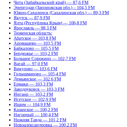
Чита (Забайкальский край) — 87,6 FM
Энергодар (Запорожская обл.) – 104,5 FM
Южно-Сахалинск (Сахалинская обл.) — 89,3 FM
Якутск — 87,9 FM
Ялта (Республика Крым) — 106,8 FM
Ярославль — 98,3 FM
Тюменская область:
Абатское — 103,8 FM
Аромашево — 103,5 FM
Байкалово — 105,5 FM
Бердюжье — 103,2 FM
Большое Сорокино — 102,7 FM
Вагай — 97,0 FM
Викулово — 103,6 FM
Голышманово — 105,4 FM
Демьянское — 102,6 FM
Ермаки — 103,3 FM
Заводоуковск — 103,3 FM
Ингаир — 103,2 FM
Исетское — 102,9 FM
Ишим — 104,9 FM
Казанское — 100,2 FM
Нагорный — 100,4 FM
Нижняя Тавда — 101,2 FM
Новоалександровка — 100,2 FM