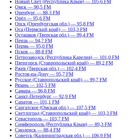
Новый Свет (Республика Крым) — 105,6 FM
Омск — 90,5 FM
Оренбург — 88,3 FM
Орёл — 95,6 FM
Орск (Оренбургская обл.) — 95,8 FM
Оса (Пермский край) — 103,3 FM
Осташков (Тверская обл.) — 99,4 FM
Пенза — 94,7 FM
Пермь — 95,0 FM
Псков — 88,8 FM
Петрозаводск (Республика Карелия) — 101,0 FM
Пятигорск (Ставропольский край) — 89,2 FM
Ржев (Тверская обл.) — 102,4 FM
Ростов-на-Дону — 95,7 FM
Русское (Ставропольский край) — 99,7 FM
Рязань — 102,5 FM
Самара — 96,8 FM
Санкт-Петербург — 92,9 FM
Саратов — 101,1 FM
Саргатское (Омская обл.) — 107,5 FM
Светлоград (Ставропольский край) — 103,3 FM
Севастополь — 103,7 FM
Симферополь (Республика Крым) — 89,3 FM
Смоленск — 88,4 FM
Советск (Калининградская обл.) — 106,9 FM