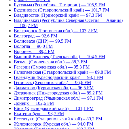
Бугульма (Республика Татарстан) — 105,9 FM
Буденновск (Ставропольский край) — 101,7 FM
Владивосток (Приморский край) — 97,3 FM
Владикавказ (Республика Северная Осетия — Алания)
— 106,7 FM
Волгодонск (Ростовская обл.) — 103,2 FM
Волгоград — 92,6 FM
Волноваха (ДНР) — 99,5 FM
Вологда — 96,0 FM
Воронеж — 89,4 FM
Вышний Волочек (Тверская обл.) — 104,5 FM
Вязьма (Смоленская обл.) — 88,3 FM
Гагарин (Смоленская обл.) — 95,3 FM
Галюгаевская (Ставропольский край) — 89,8 FM
Геленджик (Краснодарский край) — 93,1 FM
Геническ (Херсонская обл.) — 96,6 FM
Далматово (Курганская обл.) — 96,5 FM
Дзержинск (Нижегородская обл.) — 89,2 FM
Димитровград (Ульяновская обл.) — 97,1 FM
Донецк — 102,6 FM
Ейск (Краснодарский край) — 101,1 FM
Екатеринбург — 93,7 FM
Ессентуки (Ставропольский край) – 89,2 FM
Железногорск (Курская обл.) — 94,0 FM