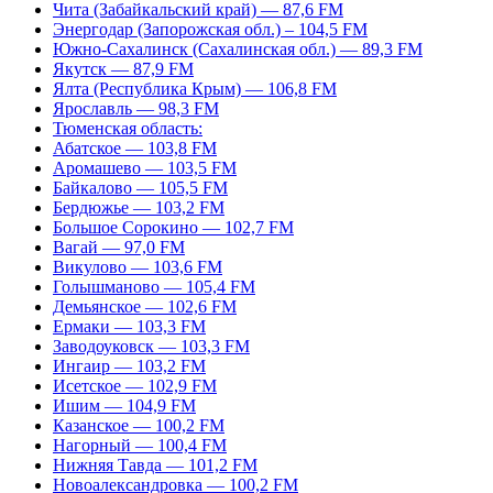
Чита (Забайкальский край) — 87,6 FM
Энергодар (Запорожская обл.) – 104,5 FM
Южно-Сахалинск (Сахалинская обл.) — 89,3 FM
Якутск — 87,9 FM
Ялта (Республика Крым) — 106,8 FM
Ярославль — 98,3 FM
Тюменская область:
Абатское — 103,8 FM
Аромашево — 103,5 FM
Байкалово — 105,5 FM
Бердюжье — 103,2 FM
Большое Сорокино — 102,7 FM
Вагай — 97,0 FM
Викулово — 103,6 FM
Голышманово — 105,4 FM
Демьянское — 102,6 FM
Ермаки — 103,3 FM
Заводоуковск — 103,3 FM
Ингаир — 103,2 FM
Исетское — 102,9 FM
Ишим — 104,9 FM
Казанское — 100,2 FM
Нагорный — 100,4 FM
Нижняя Тавда — 101,2 FM
Новоалександровка — 100,2 FM