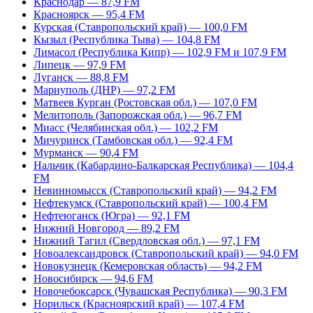
Краснодар — 87,9 FM
Красноярск — 95,4 FM
Курская (Ставропольский край) — 100,0 FM
Кызыл (Республика Тыва) — 104,8 FM
Лимасол (Республика Кипр) — 102,9 FM и 107,9 FM
Липецк — 97,9 FM
Луганск — 88,8 FM
Мариуполь (ДНР) — 97,2 FM
Матвеев Курган (Ростовская обл.) — 107,0 FM
Мелитополь (Запорожская обл.) — 96,7 FM
Миасс (Челябинская обл.) — 102,2 FM
Мичуринск (Тамбовская обл.) — 92,4 FM
Мурманск — 90,4 FM
Нальчик (Кабардино-Балкарская Республика) — 104,4
FM
Невинномысск (Ставропольский край) — 94,2 FM
Нефтекумск (Ставропольский край) — 100,4 FM
Нефтеюганск (Югра) — 92,1 FM
Нижний Новгород — 89,2 FM
Нижний Тагил (Свердловская обл.) — 97,1 FM
Новоалександровск (Ставропольский край) — 94,0 FM
Новокузнецк (Кемеровская область) — 94,2 FM
Новосибирск — 94,6 FM
Новочебоксарск (Чувашская Республика) — 90,3 FM
Норильск (Красноярский край) — 107,4 FM