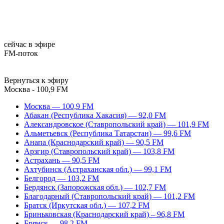
сейчас в эфире
FM-поток
Вернуться к эфиру
Москва - 100,9 FM
Москва — 100,9 FM
Абакан (Республика Хакасия) — 92,0 FM
Александровское (Ставропольский край) — 101,9 FM
Альметьевск (Республика Татарстан) — 99,6 FM
Анапа (Краснодарский край) — 90,5 FM
Арзгир (Ставропольский край) — 103,8 FM
Астрахань — 90,5 FM
Ахтубинск (Астраханская обл.) — 99,1 FM
Белгород — 103,2 FM
Бердянск (Запорожская обл.) — 102,7 FM
Благодарный (Ставропольский край) — 101,2 FM
Братск (Иркутская обл.) — 107,2 FM
Бриньковская (Краснодарский край) – 96,8 FM
Брянск — 98,2 FM