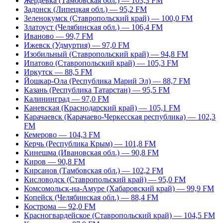
Жердевка (Тамбовская обл.) — 103,3 FM
Задонск (Липецкая обл.) — 95,2 FM
Зеленокумск (Ставропольский край) — 100,0 FM
Златоуст (Челябинская обл.) — 106,4 FM
Иваново — 99,7 FM
Ижевск (Удмуртия) — 97,0 FM
Изобильный (Ставропольский край) — 94,8 FM
Ипатово (Ставропольский край) — 105,3 FM
Иркутск — 88,5 FM
Йошкар-Ола (Республика Марий Эл) — 88,7 FM
Казань (Республика Татарстан) — 95,5 FM
Калининград — 97,0 FM
Каневская (Краснодарский край) — 105,1 FM
Карачаевск (Карачаево-Черкесская республика) — 102,3
FM
Кемерово — 104,3 FM
Керчь (Республика Крым) — 101,8 FM
Кинешма (Ивановская обл.) — 90,8 FM
Киров — 90,8 FM
Кирсанов (Тамбовская обл.) — 102,2 FM
Кисловодск (Ставропольский край) — 95,0 FM
Комсомольск-на-Амуре (Хабаровский край) — 99,9 FM
Копейск (Челябинская обл.) — 88,4 FM
Кострома — 92,0 FM
Красногвардейское (Ставропольский край) — 104,5 FM