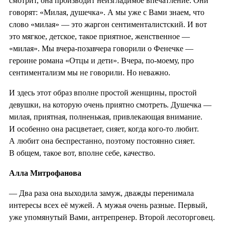
смотрит, она производит неизгладимое впечатление. Они
говорят: «Милая, душечка». А мы уже с Вами знаем, что
слово «милая» — это жаргон сентименталистский. И вот
это мягкое, детское, такое приятное, женственное —
«милая». Мы вчера-позавчера говорили о Фенечке —
героине романа «Отцы и дети». Вчера, по-моему, про
сентиментализм мы не говорили. Но неважно.
И здесь этот образ вполне простой женщины, простой
девушки, на которую очень приятно смотреть. Душечка —
милая, приятная, полненькая, привлекающая внимание.
И особенно она расцветает, сияет, когда кого-то любит.
А любит она беспрестанно, поэтому постоянно сияет.
В общем, такое вот, вполне себе, качество.
Алла Митрофанова
— Два раза она выходила замуж, дважды перенимала
интересы всех её мужей. А мужья очень разные. Первый,
уже упомянутый Вами, антрепренер. Второй лесоторговец.