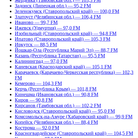
Жердевка (Тамбовская обл.) — 103,3 FM
Задонск (Липецкая обл.) — 95,2 FM
Зеленокумск (Ставропольский край) — 100,0 FM
Златоуст (Челябинская обл.) — 106,4 FM
Иваново — 99,7 FM
Ижевск (Удмуртия) — 97,0 FM
Изобильный (Ставропольский край) — 94,8 FM
Ипатово (Ставропольский край) — 105,3 FM
Иркутск — 88,5 FM
Йошкар-Ола (Республика Марий Эл) — 88,7 FM
Казань (Республика Татарстан) — 95,5 FM
Калининград — 97,0 FM
Каневская (Краснодарский край) — 105,1 FM
Карачаевск (Карачаево-Черкесская республика) — 102,3
FM
Кемерово — 104,3 FM
Керчь (Республика Крым) — 101,8 FM
Кинешма (Ивановская обл.) — 90,8 FM
Киров — 90,8 FM
Кирсанов (Тамбовская обл.) — 102,2 FM
Кисловодск (Ставропольский край) — 95,0 FM
Комсомольск-на-Амуре (Хабаровский край) — 99,9 FM
Копейск (Челябинская обл.) — 88,4 FM
Кострома — 92,0 FM
Красногвардейское (Ставропольский край) — 104,5 FM