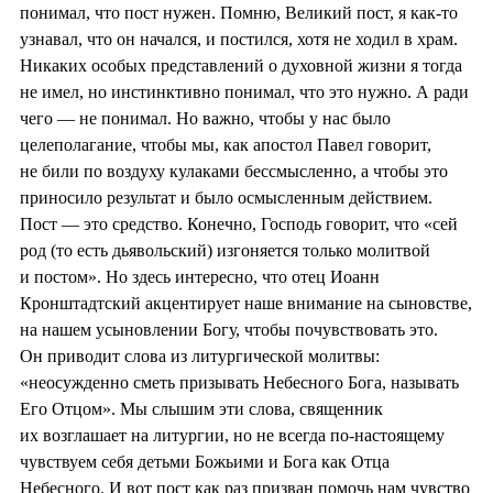
понимал, что пост нужен. Помню, Великий пост, я как‑то
узнавал, что он начался, и постился, хотя не ходил в храм.
Никаких особых представлений о духовной жизни я тогда
не имел, но инстинктивно понимал, что это нужно. А ради
чего — не понимал. Но важно, чтобы у нас было
целеполагание, чтобы мы, как апостол Павел говорит,
не били по воздуху кулаками бессмысленно, а чтобы это
приносило результат и было осмысленным действием.
Пост — это средство. Конечно, Господь говорит, что «сей
род (то есть дьявольский) изгоняется только молитвой
и постом». Но здесь интересно, что отец Иоанн
Кронштадтский акцентирует наше внимание на сыновстве,
на нашем усыновлении Богу, чтобы почувствовать это.
Он приводит слова из литургической молитвы:
«неосужденно сметь призывать Небесного Бога, называть
Его Отцом». Мы слышим эти слова, священник
их возглашает на литургии, но не всегда по‑настоящему
чувствуем себя детьми Божьими и Бога как Отца
Небесного. И вот пост как раз призван помочь нам чувство