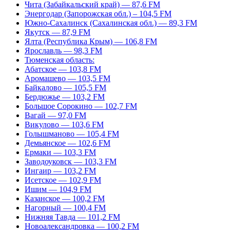
Чита (Забайкальский край) — 87,6 FM
Энергодар (Запорожская обл.) – 104,5 FM
Южно-Сахалинск (Сахалинская обл.) — 89,3 FM
Якутск — 87,9 FM
Ялта (Республика Крым) — 106,8 FM
Ярославль — 98,3 FM
Тюменская область:
Абатское — 103,8 FM
Аромашево — 103,5 FM
Байкалово — 105,5 FM
Бердюжье — 103,2 FM
Большое Сорокино — 102,7 FM
Вагай — 97,0 FM
Викулово — 103,6 FM
Голышманово — 105,4 FM
Демьянское — 102,6 FM
Ермаки — 103,3 FM
Заводоуковск — 103,3 FM
Ингаир — 103,2 FM
Исетское — 102,9 FM
Ишим — 104,9 FM
Казанское — 100,2 FM
Нагорный — 100,4 FM
Нижняя Тавда — 101,2 FM
Новоалександровка — 100,2 FM