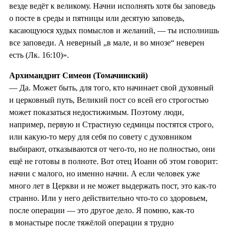
везде ведёт к великому. Начни исполнять хотя бы заповедь
о посте в среды и пятницы или десятую заповедь,
касающуюся худых помыслов и желаний, — ты исполнишь
все заповеди. А неверный „в мале, и во мнозе“ неверен
есть (Лк. 16:10)».
Архимандрит Симеон (Томачинский)
— Да. Может быть, для того, кто начинает свой духовный
и церковный путь, Великий пост со всей его строгостью
может показаться недостижимым. Поэтому люди,
например, первую и Страстную седмицы постятся строго,
или какую‑то меру для себя по совету с духовником
выбирают, отказываются от чего‑то, но не полностью, они
ещё не готовы в полноте. Вот отец Иоанн об этом говорит:
начни с малого, но именно начни. А если человек уже
много лет в Церкви и не может выдержать пост, это как‑то
странно. Или у него действительно что‑то со здоровьем,
после операции — это другое дело. Я помню, как‑то
в монастыре после тяжёлой операции я трудно