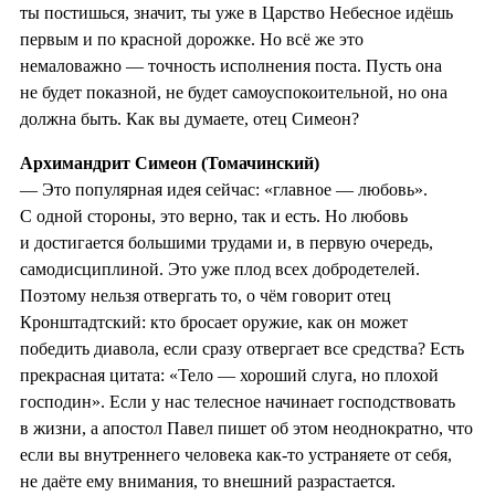
ты постишься, значит, ты уже в Царство Небесное идёшь
первым и по красной дорожке. Но всё же это
немаловажно — точность исполнения поста. Пусть она
не будет показной, не будет самоуспокоительной, но она
должна быть. Как вы думаете, отец Симеон?
Архимандрит Симеон (Томачинский)
— Это популярная идея сейчас: «главное — любовь».
С одной стороны, это верно, так и есть. Но любовь
и достигается большими трудами и, в первую очередь,
самодисциплиной. Это уже плод всех добродетелей.
Поэтому нельзя отвергать то, о чём говорит отец
Кронштадтский: кто бросает оружие, как он может
победить диавола, если сразу отвергает все средства? Есть
прекрасная цитата: «Тело — хороший слуга, но плохой
господин». Если у нас телесное начинает господствовать
в жизни, а апостол Павел пишет об этом неоднократно, что
если вы внутреннего человека как‑то устраняете от себя,
не даёте ему внимания, то внешний разрастается.