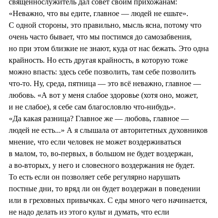
священнослужитель дал совет своим прихожанам:
«Неважно, что вы едите, главное — людей не ешьте».
С одной стороны, это правильно, мысль ясна, потому что
очень часто бывает, что мы постимся до самозабвения,
но при этом близкие не знают, куда от нас бежать. Это одна
крайность. Но есть другая крайность, в которую тоже
можно впасть: здесь себе позволить, там себе позволить
что-то. Ну, среда, пятница — это всё неважно, главное —
любовь. «А вот у меня слабое здоровье (хотя оно, может,
и не слабое), я себе сам благословлю что‑нибудь».
«Да какая разница? Главное же — любовь, главное —
людей не есть...» А я слышала от авторитетных духовников
мнение, что если человек не может воздерживаться
в малом, то, во‑первых, в большом не будет воздержан,
а во‑вторых, у него и словесного воздержания не будет.
То есть если он позволяет себе регулярно нарушать
постные дни, то вряд ли он будет воздержан в поведении
или в греховных привычках. С еды много чего начинается,
не надо делать из этого культ и думать, что если