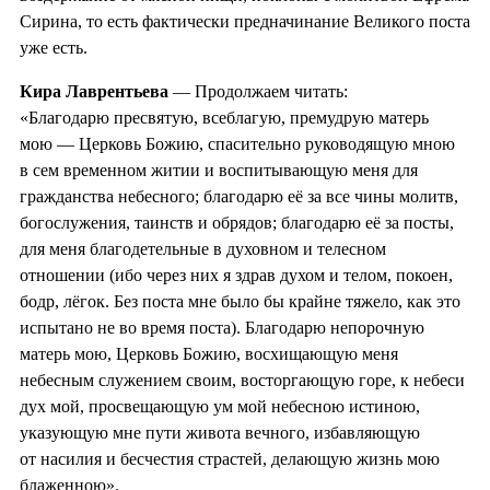
Сирина, то есть фактически предначинание Великого поста
уже есть.
Кира Лаврентьева
— Продолжаем читать:
«Благодарю пресвятую, всеблагую, премудрую матерь
мою — Церковь Божию, спасительно руководящую мною
в сем временном житии и воспитывающую меня для
гражданства небесного; благодарю её за все чины молитв,
богослужения, таинств и обрядов; благодарю её за посты,
для меня благодетельные в духовном и телесном
отношении (ибо через них я здрав духом и телом, покоен,
бодр, лёгок. Без поста мне было бы крайне тяжело, как это
испытано не во время поста). Благодарю непорочную
матерь мою, Церковь Божию, восхищающую меня
небесным служением своим, восторгающую горе, к небеси
дух мой, просвещающую ум мой небесною истиною,
указующую мне пути живота вечного, избавляющую
от насилия и бесчестия страстей, делающую жизнь мою
блаженною».