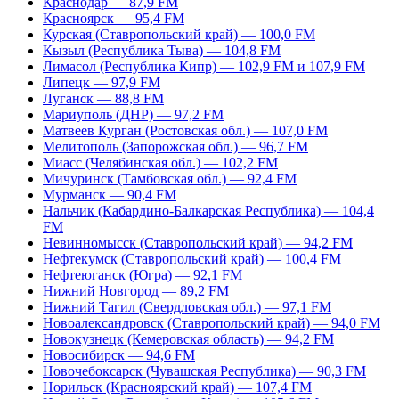
Краснодар — 87,9 FM
Красноярск — 95,4 FM
Курская (Ставропольский край) — 100,0 FM
Кызыл (Республика Тыва) — 104,8 FM
Лимасол (Республика Кипр) — 102,9 FM и 107,9 FM
Липецк — 97,9 FM
Луганск — 88,8 FM
Мариуполь (ДНР) — 97,2 FM
Матвеев Курган (Ростовская обл.) — 107,0 FM
Мелитополь (Запорожская обл.) — 96,7 FM
Миасс (Челябинская обл.) — 102,2 FM
Мичуринск (Тамбовская обл.) — 92,4 FM
Мурманск — 90,4 FM
Нальчик (Кабардино-Балкарская Республика) — 104,4
FM
Невинномысск (Ставропольский край) — 94,2 FM
Нефтекумск (Ставропольский край) — 100,4 FM
Нефтеюганск (Югра) — 92,1 FM
Нижний Новгород — 89,2 FM
Нижний Тагил (Свердловская обл.) — 97,1 FM
Новоалександровск (Ставропольский край) — 94,0 FM
Новокузнецк (Кемеровская область) — 94,2 FM
Новосибирск — 94,6 FM
Новочебоксарск (Чувашская Республика) — 90,3 FM
Норильск (Красноярский край) — 107,4 FM