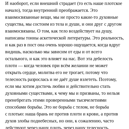
И наоборот, если внешний страдает (то есть наше плотское
начало), тогда внутренний преображается. Это
взаимосвязанные вещи, мы не просто какие-то духовные
существа, мы состоим из тела и души, и они друг с другом
взаимосвязаны. О том, как тело воздействует на душу,
написаны тонны аскетической литературы. Это реальность,
и как раз в пост она очень хорошо ощущается, когда вдруг
видишь, насколько мы зависим от еды и от всего
остального, и как это влияет на нас. Вот эта дебелость
плоти — когда человек при всём желании не может
открыть сердце, молитва его не трогает, потому что
телесность разрослась и не даёт душе взлететь. Поэтому,
если мы хотим достичь любви и действительно стать
духовными существами, к чему мы и призваны, то нельзя
пренебрегать этими проверенными тысячелетиями
способами борьбы. Это не борьба с телом, не борьба
с плотью: наша брань не против плоти и крови, а против
духов злобы поднебесных, но они, к сожалению, часто
действуют через нашу плоть, через нашу телесность,