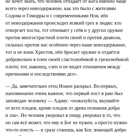
не хочет знать, что человек отпадает от Бога именно чаще
всего через невоздержание, как это было с жителями
Содома и Гоморры и с современниками Ноя, ибо
от невоздержания происходит всякий грех в людях: кто
отвергает посты, тот отнимает у себя и у других оружие
против многострастной плоти своей и против диавола,
сильных против нас особенно через наше невоздержание,
тот и не воин Христов, ибо бросает оружие и отдаётся
добровольно в плен своей сластолюбивой и грехолюбивой
плоти; тот, наконец, слеп и не видит отношения между
причинами и последствиями дел».
— Да, замечательно отец Иоанн раскрыл. Во‑первых,
напоминание очень важное, что первый пост в раю был
заповедан человеку — Адаму: «пожалуйста, вкушайте
от всех плодов, кроме плодов от древа познания добра
и зла». Но человек уверовал в пищу, уверовал в то, что
он сам всё может, что ему и Бог не нужен, а просто нужно
что‑то поесть — и сразу станешь, как Бог, знающий добро