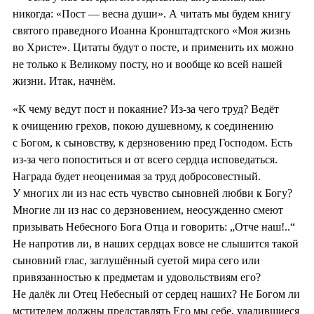
никогда: «Пост — весна души». А читать мы будем книгу
святого праведного Иоанна Кронштадтского «Моя жизнь
во Христе». Цитаты будут о посте, и применить их можно
не только к Великому посту, но и вообще ко всей нашей
жизни. Итак, начнём.
«К чему ведут пост и покаяние? Из-за чего труд? Ведёт
к очищению грехов, покою душевному, к соединению
с Богом, к сыновству, к дерзновению пред Господом. Есть
из‑за чего попоститься и от всего сердца исповедаться.
Награда будет неоценимая за труд добросовестный.
У многих ли из нас есть чувство сыновней любви к Богу?
Многие ли из нас со дерзновением, неосужденно смеют
призывать Небесного Бога Отца и говорить: „Отче наш!..“
Не напротив ли, в наших сердцах вовсе не слышится такой
сыновний глас, заглушённый суетой мира сего или
привязанностью к предметам и удовольствиям его?
Не далёк ли Отец Небесный от сердец наших? Не Богом ли
мстителем должны представлять Его мы себе, удалившиеся