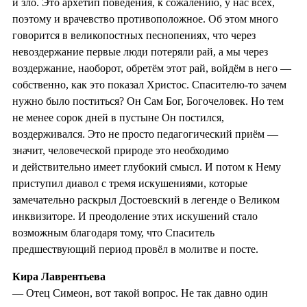
и зло. Это архетип поведения, к сожалению, у нас всех,
поэтому и врачевство противоположное. Об этом много
говорится в великопостных песнопениях, что через
невоздержание первые люди потеряли рай, а мы через
воздержание, наоборот, обретём этот рай, войдём в него —
собственно, как это показал Христос. Спасителю‑то зачем
нужно было поститься? Он Сам Бог, Богочеловек. Но тем
не менее сорок дней в пустыне Он постился,
воздерживался. Это не просто педагогический приём —
значит, человеческой природе это необходимо
и действительно имеет глубокий смысл. И потом к Нему
приступил диавол с тремя искушениями, которые
замечательно раскрыл Достоевский в легенде о Великом
инквизиторе. И преодоление этих искушений стало
возможным благодаря тому, что Спаситель
предшествующий период провёл в молитве и посте.
Кира Лаврентьева
— Отец Симеон, вот такой вопрос. Не так давно один