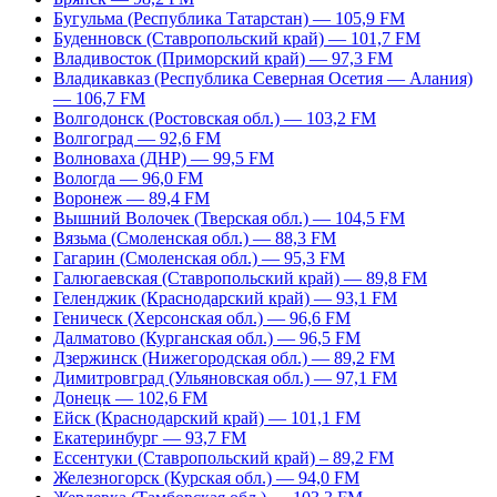
Бугульма (Республика Татарстан) — 105,9 FM
Буденновск (Ставропольский край) — 101,7 FM
Владивосток (Приморский край) — 97,3 FM
Владикавказ (Республика Северная Осетия — Алания)
— 106,7 FM
Волгодонск (Ростовская обл.) — 103,2 FM
Волгоград — 92,6 FM
Волноваха (ДНР) — 99,5 FM
Вологда — 96,0 FM
Воронеж — 89,4 FM
Вышний Волочек (Тверская обл.) — 104,5 FM
Вязьма (Смоленская обл.) — 88,3 FM
Гагарин (Смоленская обл.) — 95,3 FM
Галюгаевская (Ставропольский край) — 89,8 FM
Геленджик (Краснодарский край) — 93,1 FM
Геническ (Херсонская обл.) — 96,6 FM
Далматово (Курганская обл.) — 96,5 FM
Дзержинск (Нижегородская обл.) — 89,2 FM
Димитровград (Ульяновская обл.) — 97,1 FM
Донецк — 102,6 FM
Ейск (Краснодарский край) — 101,1 FM
Екатеринбург — 93,7 FM
Ессентуки (Ставропольский край) – 89,2 FM
Железногорск (Курская обл.) — 94,0 FM