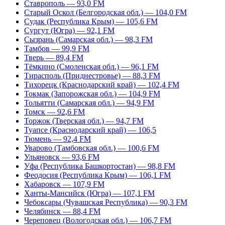
Ставрополь — 93,0 FM
Старый Оскол (Белгородская обл.) — 104,0 FM
Судак (Республика Крым) — 105,6 FM
Сургут (Югра) — 92,1 FM
Сызрань (Самарская обл.) — 98,3 FM
Тамбов — 99,9 FM
Тверь — 89,4 FM
Тёмкино (Смоленская обл.) — 96,1 FM
Тирасполь (Приднестровье) — 88,3 FM
Тихорецк (Краснодарский край) — 102,4 FM
Токмак (Запорожская обл.) — 104,9 FM
Тольятти (Самарская обл.) — 94,9 FM
Томск — 92,6 FM
Торжок (Тверская обл.) — 94,7 FM
Туапсе (Краснодарский край) — 106,5
Тюмень — 92,4 FM
Уварово (Тамбовская обл.) — 100,6 FM
Ульяновск — 93,6 FM
Уфа (Республика Башкортостан) — 98,8 FM
Феодосия (Республика Крым) — 106,1 FM
Хабаровск — 107,9 FM
Ханты-Мансийск (Югра) — 107,1 FM
Чебоксары (Чувашская Республика) — 90,3 FM
Челябинск — 88,4 FM
Череповец (Вологодская обл.) — 106,7 FM