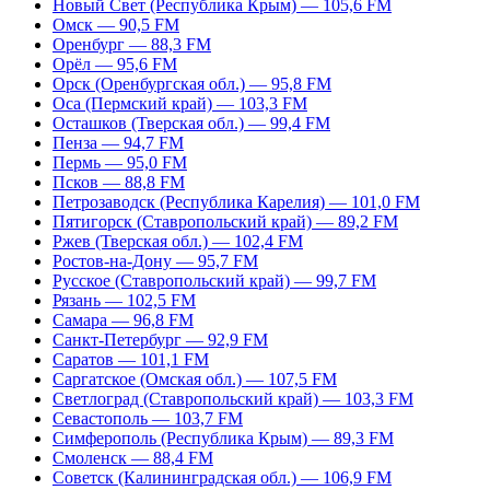
Новый Свет (Республика Крым) — 105,6 FM
Омск — 90,5 FM
Оренбург — 88,3 FM
Орёл — 95,6 FM
Орск (Оренбургская обл.) — 95,8 FM
Оса (Пермский край) — 103,3 FM
Осташков (Тверская обл.) — 99,4 FM
Пенза — 94,7 FM
Пермь — 95,0 FM
Псков — 88,8 FM
Петрозаводск (Республика Карелия) — 101,0 FM
Пятигорск (Ставропольский край) — 89,2 FM
Ржев (Тверская обл.) — 102,4 FM
Ростов-на-Дону — 95,7 FM
Русское (Ставропольский край) — 99,7 FM
Рязань — 102,5 FM
Самара — 96,8 FM
Санкт-Петербург — 92,9 FM
Саратов — 101,1 FM
Саргатское (Омская обл.) — 107,5 FM
Светлоград (Ставропольский край) — 103,3 FM
Севастополь — 103,7 FM
Симферополь (Республика Крым) — 89,3 FM
Смоленск — 88,4 FM
Советск (Калининградская обл.) — 106,9 FM