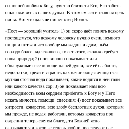
сыновней любви к Богу, чувство близости Его, Его заботы
о нас оживить в наших душах. В этом смысл и главная цель
поста. Вот что дальше пишет отец Иоанн:
«Пост — хороший учитель: 1) он скоро даёт понять всякому
постящемуся, что всякому человеку нужно очень немного
пищи и питья и что вообще мы жадны и едим, пьём
гораздо более надлежащего, то есть того, сколько требует
наша природа; 2) пост хорошо показывает или
обнаруживает все немощи нашей души, все её слабости,
недостатки, грехи и страсти, как начинающая очищаться
мутная стоячая вода показывает, какие водятся в ней гады
или какого качества сор; 3) он показывает нам всю
необходимость всем сердцем прибегать к Богу и у Него
искать милости, помощи, спасения; 4) пост показывает все
хитрости, коварство, всю злобу бесплотных духов, которым
мы прежде, не ведая, работали, которых коварства при
озарении теперь светом благодати Божией ясно
оказываются и которые теперь злобно преследуют нас