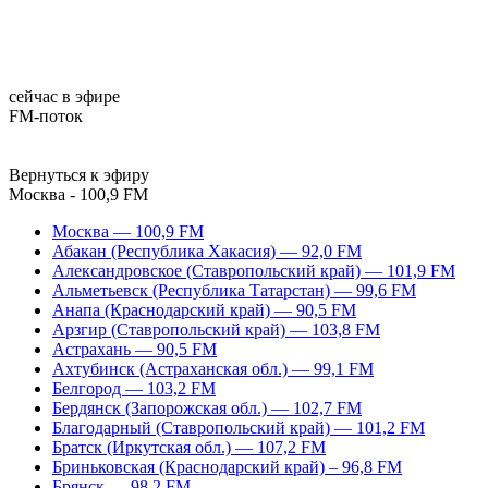
сейчас в эфире
FM-поток
Вернуться к эфиру
Москва - 100,9 FM
Москва — 100,9 FM
Абакан (Республика Хакасия) — 92,0 FM
Александровское (Ставропольский край) — 101,9 FM
Альметьевск (Республика Татарстан) — 99,6 FM
Анапа (Краснодарский край) — 90,5 FM
Арзгир (Ставропольский край) — 103,8 FM
Астрахань — 90,5 FM
Ахтубинск (Астраханская обл.) — 99,1 FM
Белгород — 103,2 FM
Бердянск (Запорожская обл.) — 102,7 FM
Благодарный (Ставропольский край) — 101,2 FM
Братск (Иркутская обл.) — 107,2 FM
Бриньковская (Краснодарский край) – 96,8 FM
Брянск — 98,2 FM