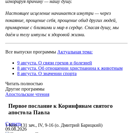
игнорируя причину — нашу душу.
Настоящее исцеление начинается изнутри — через
покаяние, прощение себя, прощение обид других людей,
примирение с близкими и мир в сердце. Спасая душу, мы
даём и телу импульс к здоровой жизни.
Все выпуски программы
Актуальная тема:
9 августа. О связи грехов и болезней
8 августа. Об отношении христианина к животным
8 августа. О значении спорта
Читать полностью
Другие программы
Апостольские чтения
Первое послание к Коринфянам святого
апостола Павла
Скачать
1 Кор., 131 зач., IV, 9-16 (о. Дмитрий Барицкий)
09.08.2026