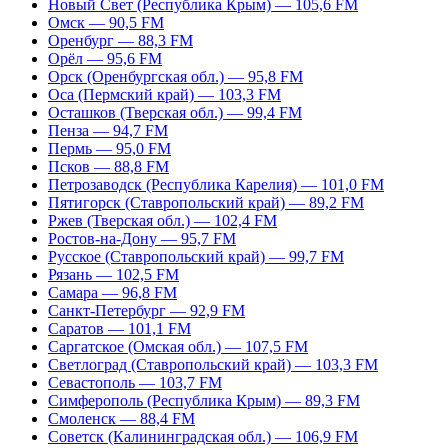
Новый Свет (Республика Крым) — 105,6 FM
Омск — 90,5 FM
Оренбург — 88,3 FM
Орёл — 95,6 FM
Орск (Оренбургская обл.) — 95,8 FM
Оса (Пермский край) — 103,3 FM
Осташков (Тверская обл.) — 99,4 FM
Пенза — 94,7 FM
Пермь — 95,0 FM
Псков — 88,8 FM
Петрозаводск (Республика Карелия) — 101,0 FM
Пятигорск (Ставропольский край) — 89,2 FM
Ржев (Тверская обл.) — 102,4 FM
Ростов-на-Дону — 95,7 FM
Русское (Ставропольский край) — 99,7 FM
Рязань — 102,5 FM
Самара — 96,8 FM
Санкт-Петербург — 92,9 FM
Саратов — 101,1 FM
Саргатское (Омская обл.) — 107,5 FM
Светлоград (Ставропольский край) — 103,3 FM
Севастополь — 103,7 FM
Симферополь (Республика Крым) — 89,3 FM
Смоленск — 88,4 FM
Советск (Калининградская обл.) — 106,9 FM