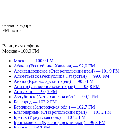
сейчас в эфире
FM-поток
Вернуться к эфиру
Москва - 100,9 FM
Москва — 100,9 FM
Абакан (Республика Хакасия) — 92,0 FM
Александровское (Ставропольский край) — 101,9 FM
Альметьевск (Республика Татарстан) — 99,6 FM
Анапа (Краснодарский край) — 90,5 FM
Арзгир (Ставропольский край) — 103,8 FM
Астрахань — 90,5 FM
Ахтубинск (Астраханская обл.) — 99,1 FM
Белгород — 103,2 FM
Бердянск (Запорожская обл.) — 102,7 FM
Благодарный (Ставропольский край) — 101,2 FM
Братск (Иркутская обл.) — 107,2 FM
Бриньковская (Краснодарский край) – 96,8 FM
Брянск — 98,2 FM