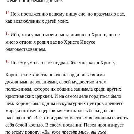
всеми попираемый доныне.
14
Не к постыжению вашему пишу сие, но вразумляю вас,
как возлюбленных детей моих.
15
Ибо, хотя у вас тысячи наставников во Христе, но не
много отцов; я родил вас во Христе Иисусе
благовествованием.
16
Посему умоляю вас: подражайте мне, как я Христу.
Коринфские христиане очень гордились своими
духовными дарованиями, своей мудростью и тем
положением, которое их община занимала среди других
христианских церквей. И на самом деле гордиться было
чем. Коринф был одним из культурных центров древнего
мира, а потому и церковная жизнь здесь была дольно
насыщенной. Всё это и давало местным верующим считать
себя белой костью. В своём послании Павел иронизирует
по этому поводу:
«Вы уже пресытились, вы уже