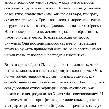
апостольского служения: голод, жажда, нагота, побои,
скитания, труд своими руками. После апостол делает ещё
более яркое сравнение:
«Мы, как сор для мира, как прах,
всеми попираемый»
. Греческое слово, которое переведено
на русский язык как «сор», буквально означает «отбросы».
Это то скверное, что выметают из дома и выбрасывают,
чтобы очистить место. То есть апостолы не просто
унижены. Они воспринимаются как нечто, что мешает
этому миру жить привычной жизнью. Мир воспринимает
их как грязь, от которой необходимо избавиться.
Все эти яркие образы Павел приводит не для того, чтобы
вызвать жалость и излить на коринфян свою горечь.
«Не к
постыжению вашему пишу сие, но вразумляю вас, как
возлюбленных детей моих»
, — поясняет он. Павел ощущает
себя духовным отцом коринфян. Ведь именно он, как
читаем сегодня, родил их во Христе благовествованием. И
он хочет, чтобы и коринфские христиане также приняли
этот дар отцовства и могли бы дальше передавать тот Дух