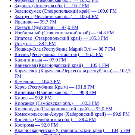
Жердевка (Тамбовская обл.) — 103,3 FM
Задонск (Липецкая обл.) — 95,2 FM
Зеленокумск (Ставропольский край) — 100,0 FM
Златоуст (Челябинская обл.) — 106,4 FM
Иваново — 99,7 FM
Ижевск (Удмуртия) — 97,0 FM
Изобильный (Ставропольский край) — 94,8 FM
Ипатово (Ставропольский край) — 105,3 FM
Иркутск — 88,5 FM
Йошкар-Ола (Республика Марий Эл) — 88,7 FM
Казань (Республика Татарстан) — 95,5 FM
Калининград — 97,0 FM
Каневская (Краснодарский край) — 105,1 FM
Карачаевск (Карачаево-Черкесская республика) — 102,3
FM
Кемерово — 104,3 FM
Керчь (Республика Крым) — 101,8 FM
Кинешма (Ивановская обл.) — 90,8 FM
Киров — 90,8 FM
Кирсанов (Тамбовская обл.) — 102,2 FM
Кисловодск (Ставропольский край) — 95,0 FM
Комсомольск-на-Амуре (Хабаровский край) — 99,9 FM
Копейск (Челябинская обл.) — 88,4 FM
Кострома — 92,0 FM
Красногвардейское (Ставропольский край) — 104,5 FM