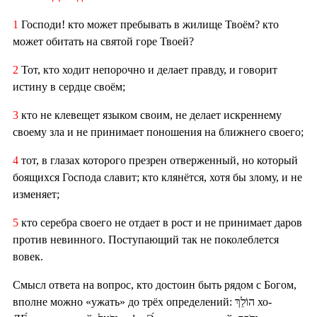
1
Господи! кто может пребывать в жилище Твоём? кто
может обитать на святой горе Твоей?
2
Тот, кто ходит непорочно и делает правду, и говорит
истину в сердце своём;
3
кто не клевещет языком своим, не делает искреннему
своему зла и не принимает поношения на ближнего своего;
4
тот, в глазах которого презрен отверженный, но который
боящихся Господа славит; кто клянётся, хотя бы злому, и не
изменяет;
5
кто серебра своего не отдает в рост и не принимает даров
против невинного. Поступающий так не поколеблется
вовек.
Смысл ответа на вопрос, кто достоин быть рядом с Богом,
вполне можно «ужать» до трёх определений: הוֹלֵךְ хо-