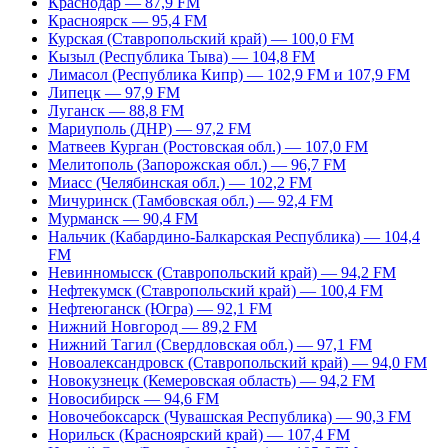
Краснодар — 87,9 FM
Красноярск — 95,4 FM
Курская (Ставропольский край) — 100,0 FM
Кызыл (Республика Тыва) — 104,8 FM
Лимасол (Республика Кипр) — 102,9 FM и 107,9 FM
Липецк — 97,9 FM
Луганск — 88,8 FM
Мариуполь (ДНР) — 97,2 FM
Матвеев Курган (Ростовская обл.) — 107,0 FM
Мелитополь (Запорожская обл.) — 96,7 FM
Миасс (Челябинская обл.) — 102,2 FM
Мичуринск (Тамбовская обл.) — 92,4 FM
Мурманск — 90,4 FM
Нальчик (Кабардино-Балкарская Республика) — 104,4
FM
Невинномысск (Ставропольский край) — 94,2 FM
Нефтекумск (Ставропольский край) — 100,4 FM
Нефтеюганск (Югра) — 92,1 FM
Нижний Новгород — 89,2 FM
Нижний Тагил (Свердловская обл.) — 97,1 FM
Новоалександровск (Ставропольский край) — 94,0 FM
Новокузнецк (Кемеровская область) — 94,2 FM
Новосибирск — 94,6 FM
Новочебоксарск (Чувашская Республика) — 90,3 FM
Норильск (Красноярский край) — 107,4 FM