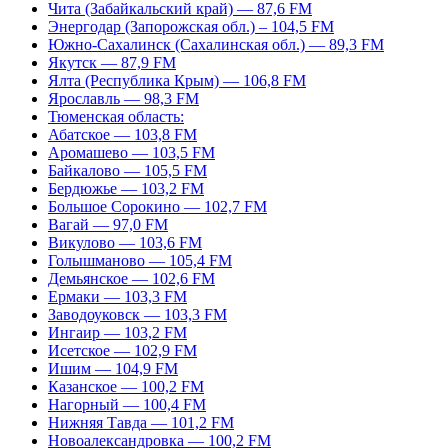
Чита (Забайкальский край) — 87,6 FM
Энергодар (Запорожская обл.) – 104,5 FM
Южно-Сахалинск (Сахалинская обл.) — 89,3 FM
Якутск — 87,9 FM
Ялта (Республика Крым) — 106,8 FM
Ярославль — 98,3 FM
Тюменская область:
Абатское — 103,8 FM
Аромашево — 103,5 FM
Байкалово — 105,5 FM
Бердюжье — 103,2 FM
Большое Сорокино — 102,7 FM
Вагай — 97,0 FM
Викулово — 103,6 FM
Голышманово — 105,4 FM
Демьянское — 102,6 FM
Ермаки — 103,3 FM
Заводоуковск — 103,3 FM
Ингаир — 103,2 FM
Исетское — 102,9 FM
Ишим — 104,9 FM
Казанское — 100,2 FM
Нагорный — 100,4 FM
Нижняя Тавда — 101,2 FM
Новоалександровка — 100,2 FM