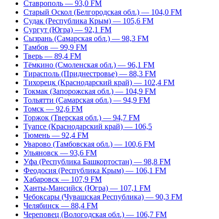
Ставрополь — 93,0 FM
Старый Оскол (Белгородская обл.) — 104,0 FM
Судак (Республика Крым) — 105,6 FM
Сургут (Югра) — 92,1 FM
Сызрань (Самарская обл.) — 98,3 FM
Тамбов — 99,9 FM
Тверь — 89,4 FM
Тёмкино (Смоленская обл.) — 96,1 FM
Тирасполь (Приднестровье) — 88,3 FM
Тихорецк (Краснодарский край) — 102,4 FM
Токмак (Запорожская обл.) — 104,9 FM
Тольятти (Самарская обл.) — 94,9 FM
Томск — 92,6 FM
Торжок (Тверская обл.) — 94,7 FM
Туапсе (Краснодарский край) — 106,5
Тюмень — 92,4 FM
Уварово (Тамбовская обл.) — 100,6 FM
Ульяновск — 93,6 FM
Уфа (Республика Башкортостан) — 98,8 FM
Феодосия (Республика Крым) — 106,1 FM
Хабаровск — 107,9 FM
Ханты-Мансийск (Югра) — 107,1 FM
Чебоксары (Чувашская Республика) — 90,3 FM
Челябинск — 88,4 FM
Череповец (Вологодская обл.) — 106,7 FM