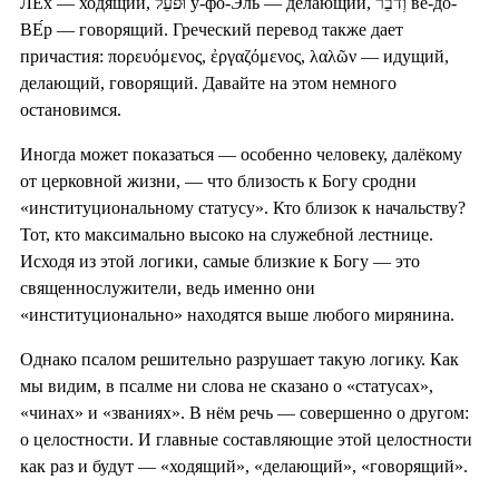
ЛЕ́х — ходящий, וּפֹעֵל у-фо-Э́ль — делающий, וְדֹבֵר ве-до-
ВЕ́р — говорящий. Греческий перевод также дает
причастия: πορευόμενος, ἐργαζόμενος, λαλῶν — идущий,
делающий, говорящий. Давайте на этом немного
остановимся.
Иногда может показаться — особенно человеку, далёкому
от церковной жизни, — что близость к Богу сродни
«институциональному статусу». Кто близок к начальству?
Тот, кто максимально высоко на служебной лестнице.
Исходя из этой логики, самые близкие к Богу — это
священнослужители, ведь именно они
«институционально» находятся выше любого мирянина.
Однако псалом решительно разрушает такую логику. Как
мы видим, в псалме ни слова не сказано о «статусах»,
«чинах» и «званиях». В нём речь — совершенно о другом:
о целостности. И главные составляющие этой целостности
как раз и будут — «ходящий», «делающий», «говорящий».