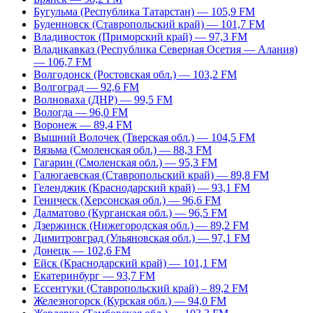
Бугульма (Республика Татарстан) — 105,9 FM
Буденновск (Ставропольский край) — 101,7 FM
Владивосток (Приморский край) — 97,3 FM
Владикавказ (Республика Северная Осетия — Алания)
— 106,7 FM
Волгодонск (Ростовская обл.) — 103,2 FM
Волгоград — 92,6 FM
Волноваха (ДНР) — 99,5 FM
Вологда — 96,0 FM
Воронеж — 89,4 FM
Вышний Волочек (Тверская обл.) — 104,5 FM
Вязьма (Смоленская обл.) — 88,3 FM
Гагарин (Смоленская обл.) — 95,3 FM
Галюгаевская (Ставропольский край) — 89,8 FM
Геленджик (Краснодарский край) — 93,1 FM
Геническ (Херсонская обл.) — 96,6 FM
Далматово (Курганская обл.) — 96,5 FM
Дзержинск (Нижегородская обл.) — 89,2 FM
Димитровград (Ульяновская обл.) — 97,1 FM
Донецк — 102,6 FM
Ейск (Краснодарский край) — 101,1 FM
Екатеринбург — 93,7 FM
Ессентуки (Ставропольский край) – 89,2 FM
Железногорск (Курская обл.) — 94,0 FM