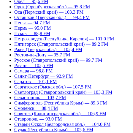
Орёл — 95,6 FM
Орск (Оренбургская обл.) — 95,8 FM
Оса (Пермский край) — 103,3 FM
Осташков (Тверская обл.) — 99,4 FM
Пенза — 94,7 FM
Пермь — 95,0 FM
Псков — 88,8 FM
Петрозаводск (Республика Карелия) — 101,0 FM
Пятигорск (Ставропольский край) — 89,2 FM
Ржев (Тверская обл.) — 102,4 FM
Ростов-на-Дону — 95,7 FM
Русское (Ставропольский край) — 99,7 FM
Рязань — 102,5 FM
Самара — 96,8 FM
Санкт-Петербург — 92,9 FM
Саратов — 101,1 FM
Саргатское (Омская обл.) — 107,5 FM
Светлоград (Ставропольский край) — 103,3 FM
Севастополь — 103,7 FM
Симферополь (Республика Крым) — 89,3 FM
Смоленск — 88,4 FM
Советск (Калининградская обл.) — 106,9 FM
Ставрополь — 93,0 FM
Старый Оскол (Белгородская обл.) — 104,0 FM
Судак (Республика Крым) — 105,6 FM