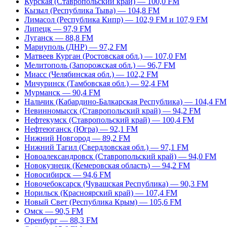
Курская (Ставропольский край) — 100,0 FM
Кызыл (Республика Тыва) — 104,8 FM
Лимасол (Республика Кипр) — 102,9 FM и 107,9 FM
Липецк — 97,9 FM
Луганск — 88,8 FM
Мариуполь (ДНР) — 97,2 FM
Матвеев Курган (Ростовская обл.) — 107,0 FM
Мелитополь (Запорожская обл.) — 96,7 FM
Миасс (Челябинская обл.) — 102,2 FM
Мичуринск (Тамбовская обл.) — 92,4 FM
Мурманск — 90,4 FM
Нальчик (Кабардино-Балкарская Республика) — 104,4 FM
Невинномысск (Ставропольский край) — 94,2 FM
Нефтекумск (Ставропольский край) — 100,4 FM
Нефтеюганск (Югра) — 92,1 FM
Нижний Новгород — 89,2 FM
Нижний Тагил (Свердловская обл.) — 97,1 FM
Новоалександровск (Ставропольский край) — 94,0 FM
Новокузнецк (Кемеровская область) — 94,2 FM
Новосибирск — 94,6 FM
Новочебоксарск (Чувашская Республика) — 90,3 FM
Норильск (Красноярский край) — 107,4 FM
Новый Свет (Республика Крым) — 105,6 FM
Омск — 90,5 FM
Оренбург — 88,3 FM