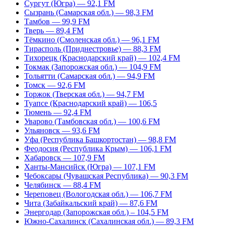
Сургут (Югра) — 92,1 FM
Сызрань (Самарская обл.) — 98,3 FM
Тамбов — 99,9 FM
Тверь — 89,4 FM
Тёмкино (Смоленская обл.) — 96,1 FM
Тирасполь (Приднестровье) — 88,3 FM
Тихорецк (Краснодарский край) — 102,4 FM
Токмак (Запорожская обл.) — 104,9 FM
Тольятти (Самарская обл.) — 94,9 FM
Томск — 92,6 FM
Торжок (Тверская обл.) — 94,7 FM
Туапсе (Краснодарский край) — 106,5
Тюмень — 92,4 FM
Уварово (Тамбовская обл.) — 100,6 FM
Ульяновск — 93,6 FM
Уфа (Республика Башкортостан) — 98,8 FM
Феодосия (Республика Крым) — 106,1 FM
Хабаровск — 107,9 FM
Ханты-Мансийск (Югра) — 107,1 FM
Чебоксары (Чувашская Республика) — 90,3 FM
Челябинск — 88,4 FM
Череповец (Вологодская обл.) — 106,7 FM
Чита (Забайкальский край) — 87,6 FM
Энергодар (Запорожская обл.) – 104,5 FM
Южно-Сахалинск (Сахалинская обл.) — 89,3 FM