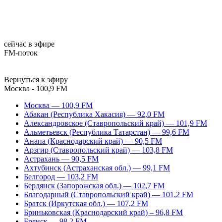
сейчас в эфире
FM-поток
Вернуться к эфиру
Москва - 100,9 FM
Москва — 100,9 FM
Абакан (Республика Хакасия) — 92,0 FM
Александровское (Ставропольский край) — 101,9 FM
Альметьевск (Республика Татарстан) — 99,6 FM
Анапа (Краснодарский край) — 90,5 FM
Арзгир (Ставропольский край) — 103,8 FM
Астрахань — 90,5 FM
Ахтубинск (Астраханская обл.) — 99,1 FM
Белгород — 103,2 FM
Бердянск (Запорожская обл.) — 102,7 FM
Благодарный (Ставропольский край) — 101,2 FM
Братск (Иркутская обл.) — 107,2 FM
Бриньковская (Краснодарский край) – 96,8 FM
Брянск — 98,2 FM