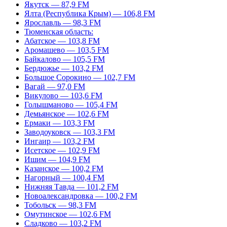
Якутск — 87,9 FM
Ялта (Республика Крым) — 106,8 FM
Ярославль — 98,3 FM
Тюменская область:
Абатское — 103,8 FM
Аромашево — 103,5 FM
Байкалово — 105,5 FM
Бердюжье — 103,2 FM
Большое Сорокино — 102,7 FM
Вагай — 97,0 FM
Викулово — 103,6 FM
Голышманово — 105,4 FM
Демьянское — 102,6 FM
Ермаки — 103,3 FM
Заводоуковск — 103,3 FM
Ингаир — 103,2 FM
Исетское — 102,9 FM
Ишим — 104,9 FM
Казанское — 100,2 FM
Нагорный — 100,4 FM
Нижняя Тавда — 101,2 FM
Новоалександровка — 100,2 FM
Тобольск — 98,3 FM
Омутинское — 102,6 FM
Сладково — 103,2 FM