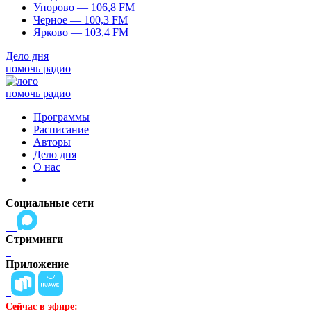
Упорово — 106,8 FM
Черное — 100,3 FM
Ярково — 103,4 FM
Дело дня
помочь радио
помочь радио
Программы
Расписание
Авторы
Дело дня
О нас
Социальные сети
Стриминги
Приложение
Сейчас в эфире: