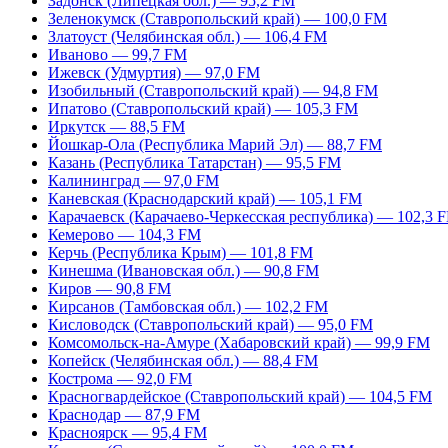
Задонск (Липецкая обл.) — 95,2 FM
Зеленокумск (Ставропольский край) — 100,0 FM
Златоуст (Челябинская обл.) — 106,4 FM
Иваново — 99,7 FM
Ижевск (Удмуртия) — 97,0 FM
Изобильный (Ставропольский край) — 94,8 FM
Ипатово (Ставропольский край) — 105,3 FM
Иркутск — 88,5 FM
Йошкар-Ола (Республика Марий Эл) — 88,7 FM
Казань (Республика Татарстан) — 95,5 FM
Калининград — 97,0 FM
Каневская (Краснодарский край) — 105,1 FM
Карачаевск (Карачаево-Черкесская республика) — 102,3 
Кемерово — 104,3 FM
Керчь (Республика Крым) — 101,8 FM
Кинешма (Ивановская обл.) — 90,8 FM
Киров — 90,8 FM
Кирсанов (Тамбовская обл.) — 102,2 FM
Кисловодск (Ставропольский край) — 95,0 FM
Комсомольск-на-Амуре (Хабаровский край) — 99,9 FM
Копейск (Челябинская обл.) — 88,4 FM
Кострома — 92,0 FM
Красногвардейское (Ставропольский край) — 104,5 FM
Краснодар — 87,9 FM
Красноярск — 95,4 FM