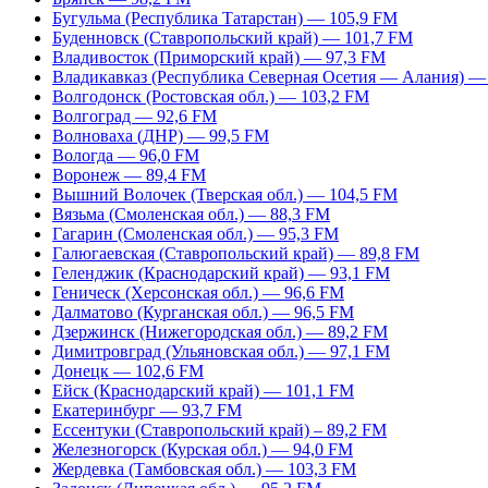
Бугульма (Республика Татарстан) — 105,9 FM
Буденновск (Ставропольский край) — 101,7 FM
Владивосток (Приморский край) — 97,3 FM
Владикавказ (Республика Северная Осетия — Алания) —
Волгодонск (Ростовская обл.) — 103,2 FM
Волгоград — 92,6 FM
Волноваха (ДНР) — 99,5 FM
Вологда — 96,0 FM
Воронеж — 89,4 FM
Вышний Волочек (Тверская обл.) — 104,5 FM
Вязьма (Смоленская обл.) — 88,3 FM
Гагарин (Смоленская обл.) — 95,3 FM
Галюгаевская (Ставропольский край) — 89,8 FM
Геленджик (Краснодарский край) — 93,1 FM
Геническ (Херсонская обл.) — 96,6 FM
Далматово (Курганская обл.) — 96,5 FM
Дзержинск (Нижегородская обл.) — 89,2 FM
Димитровград (Ульяновская обл.) — 97,1 FM
Донецк — 102,6 FM
Ейск (Краснодарский край) — 101,1 FM
Екатеринбург — 93,7 FM
Ессентуки (Ставропольский край) – 89,2 FM
Железногорск (Курская обл.) — 94,0 FM
Жердевка (Тамбовская обл.) — 103,3 FM