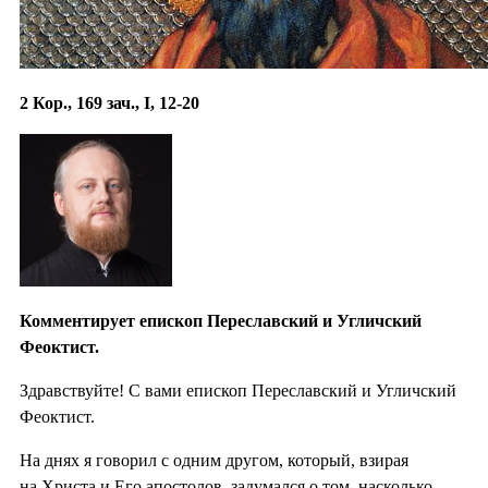
2 Кор., 169 зач., I, 12-20
Комментирует епископ Переславский и Угличский
Феоктист.
Здравствуйте! С вами епископ Переславский и Угличский
Феоктист.
На днях я говорил с одним другом, который, взирая
на Христа и Его апостолов, задумался о том, насколько