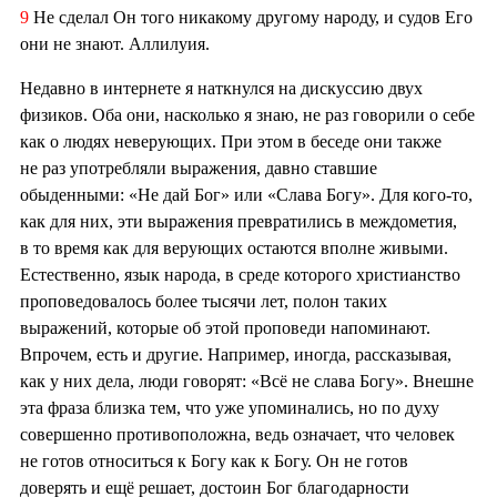
9
Не сделал Он того никакому другому народу, и судов Его
они не знают. Аллилуия.
Недавно в интернете я наткнулся на дискуссию двух
физиков. Оба они, насколько я знаю, не раз говорили о себе
как о людях неверующих. При этом в беседе они также
не раз употребляли выражения, давно ставшие
обыденными: «Не дай Бог» или «Слава Богу». Для кого-то,
как для них, эти выражения превратились в междометия,
в то время как для верующих остаются вполне живыми.
Естественно, язык народа, в среде которого христианство
проповедовалось более тысячи лет, полон таких
выражений, которые об этой проповеди напоминают.
Впрочем, есть и другие. Например, иногда, рассказывая,
как у них дела, люди говорят: «Всё не слава Богу». Внешне
эта фраза близка тем, что уже упоминались, но по духу
совершенно противоположна, ведь означает, что человек
не готов относиться к Богу как к Богу. Он не готов
доверять и ещё решает, достоин Бог благодарности