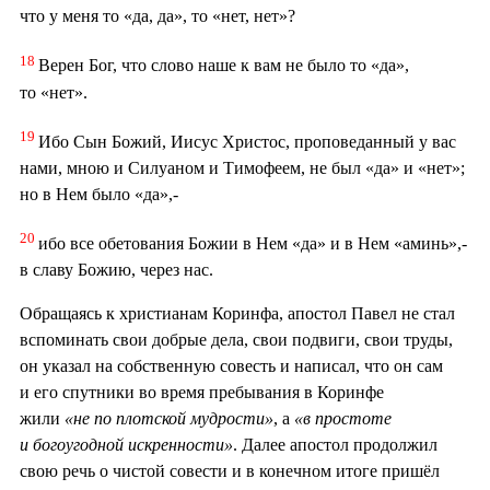
что у меня то «да, да», то «нет, нет»?
18
Верен Бог, что слово наше к вам не было то «да»,
то «нет».
19
Ибо Сын Божий, Иисус Христос, проповеданный у вас
нами, мною и Силуаном и Тимофеем, не был «да» и «нет»;
но в Нем было «да»,-
20
ибо все обетования Божии в Нем «да» и в Нем «аминь»,-
в славу Божию, через нас.
Обращаясь к христианам Коринфа, апостол Павел не стал
вспоминать свои добрые дела, свои подвиги, свои труды,
он указал на собственную совесть и написал, что он сам
и его спутники во время пребывания в Коринфе
жили
«не по плотской мудрости»
, а
«в простоте
и богоугодной искренности»
. Далее апостол продолжил
свою речь о чистой совести и в конечном итоге пришёл