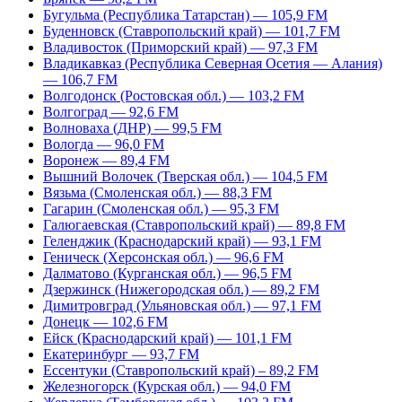
Бугульма (Республика Татарстан) — 105,9 FM
Буденновск (Ставропольский край) — 101,7 FM
Владивосток (Приморский край) — 97,3 FM
Владикавказ (Республика Северная Осетия — Алания)
— 106,7 FM
Волгодонск (Ростовская обл.) — 103,2 FM
Волгоград — 92,6 FM
Волноваха (ДНР) — 99,5 FM
Вологда — 96,0 FM
Воронеж — 89,4 FM
Вышний Волочек (Тверская обл.) — 104,5 FM
Вязьма (Смоленская обл.) — 88,3 FM
Гагарин (Смоленская обл.) — 95,3 FM
Галюгаевская (Ставропольский край) — 89,8 FM
Геленджик (Краснодарский край) — 93,1 FM
Геническ (Херсонская обл.) — 96,6 FM
Далматово (Курганская обл.) — 96,5 FM
Дзержинск (Нижегородская обл.) — 89,2 FM
Димитровград (Ульяновская обл.) — 97,1 FM
Донецк — 102,6 FM
Ейск (Краснодарский край) — 101,1 FM
Екатеринбург — 93,7 FM
Ессентуки (Ставропольский край) – 89,2 FM
Железногорск (Курская обл.) — 94,0 FM