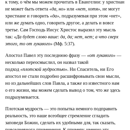
к тому, о чём мы можем прочитать в Евангелии: у христиан
не может быть ответа
«да, но»
или
«нет, хотя»
, не могут
христиане и говорить
«да»
, подразумевая при этом «нет»,
или же думать одно, говорить другое, а делать и вовсе
третье. Сам Господь Иисус Христос выразил эту мысль
так:
«Да будет слово ваше: да, да; нет, нет; а что сверх
этого, то от лукавого»
(Мф. 5:37).
Апостол Павел эту последнюю фразу —
«от лукавого»
—
несколько переосмыслил, он назвал такой
подход
«плотской мудростью»
. Ни Спаситель, ни Его
апостол не стали подробно расшифровывать свои мысли,
но из дальнейших слов Павла, а также из известного нам
о его жизни, мы можем сделать вывод о том, что же здесь
подразумевается.
Плотская мудрость — это попытка немного подправить
реальность, это наше всеобщее стремление сгладить
заповеди Божии, сделать их удобными для, так сказать,
повседневного применения. К примеру, именно эту