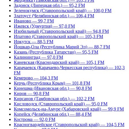
Жердевка (Тамбовская обл.) — 103,3 FM
Задонск (Липецкая обл.) — 95,2 FM
Зеленокумск (Ставропольский край) — 100,0 FM
Златоуст (Челябинская обл.) — 106,4 FM
Иваново — 99,7 FM
Ижевск (Удмуртия) — 97,0 FM
Изобильный (Ставропольский край) — 94,8 FM
Ипатово (Ставропольский край) — 105,3 FM
Иркутск — 88,5 FM
Йошкар-Ола (Республика Марий Эл) — 88,7 FM
Казань (Республика Татарстан) — 95,5 FM
Калининград — 97,0 FM
Каневская (Краснодарский край) — 105,1 FM
Карачаевск (Карачаево-Черкесская республика) — 102,3
FM
Кемерово — 104,3 FM
Керчь (Республика Крым) — 101,8 FM
Кинешма (Ивановская обл.) — 90,8 FM
Киров — 90,8 FM
Кирсанов (Тамбовская обл.) — 102,2 FM
Кисловодск (Ставропольский край) — 95,0 FM
Комсомольск-на-Амуре (Хабаровский край) — 99,9 FM
Копейск (Челябинская обл.) — 88,4 FM
Кострома — 92,0 FM
Красногвардейское (Ставропольский край) — 104,5 FM