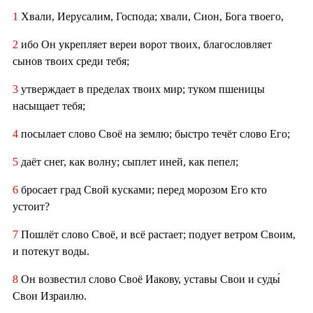
1
Хвали, Иерусалим, Господа; хвали, Сион, Бога твоего,
2
ибо Он укрепляет вереи ворот твоих, благословляет
сынов твоих среди тебя;
3
утверждает в пределах твоих мир; туком пшеницы
насыщает тебя;
4
посылает слово Своё на землю; быстро течёт слово Его;
5
даёт снег, как волну; сыплет иней, как пепел;
6
бросает град Свой кусками; перед морозом Его кто
устоит?
7
Пошлёт слово Своё, и всё растает; подует ветром Своим,
и потекут воды.
8
Он возвестил слово Своё Иакову, уставы Свои и суды́
Свои Израилю.