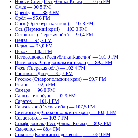
Новый Свет (Республика Крым) — 105,6 FM
Омск — 90,5 FM
Оренбург — 88,3 FM
Орёл — 95,6 FM
Орск (Оренбургская обл.) — 95,8 FM
Оса (Пермский край) — 103,3 FM
Осташков (Тверская обл.) — 99,4 FM
Пенза — 94,7 FM
Пермь — 95,0 FM
Псков — 88,8 FM
Петрозаводск (Республика Карелия) — 101,0 FM
Пятигорск (Ставропольский край) — 89,2 FM
Ржев (Тверская обл.) — 102,4 FM
Ростов-на-Дону — 95,7 FM
Русское (Ставропольский край) — 99,7 FM
Рязань — 102,5 FM
Самара — 96,8 FM
Санкт-Петербург — 92,9 FM
Саратов — 101,1 FM
Саргатское (Омская обл.) — 107,5 FM
Светлоград (Ставропольский край) — 103,3 FM
Севастополь — 103,7 FM
Симферополь (Республика Крым) — 89,3 FM
Смоленск — 88,4 FM
Советск (Калининградская обл.) — 106,9 FM