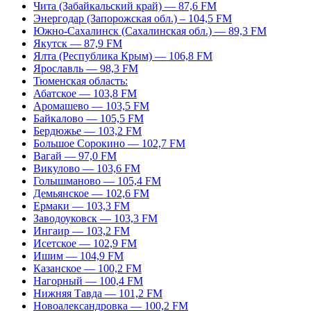
Чита (Забайкальский край) — 87,6 FM
Энергодар (Запорожская обл.) – 104,5 FM
Южно-Сахалинск (Сахалинская обл.) — 89,3 FM
Якутск — 87,9 FM
Ялта (Республика Крым) — 106,8 FM
Ярославль — 98,3 FM
Тюменская область:
Абатское — 103,8 FM
Аромашево — 103,5 FM
Байкалово — 105,5 FM
Бердюжье — 103,2 FM
Большое Сорокино — 102,7 FM
Вагай — 97,0 FM
Викулово — 103,6 FM
Голышманово — 105,4 FM
Демьянское — 102,6 FM
Ермаки — 103,3 FM
Заводоуковск — 103,3 FM
Ингаир — 103,2 FM
Исетское — 102,9 FM
Ишим — 104,9 FM
Казанское — 100,2 FM
Нагорный — 100,4 FM
Нижняя Тавда — 101,2 FM
Новоалександровка — 100,2 FM