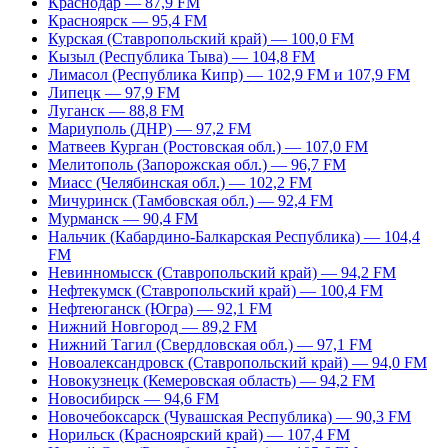
Краснодар — 87,9 FM
Красноярск — 95,4 FM
Курская (Ставропольский край) — 100,0 FM
Кызыл (Республика Тыва) — 104,8 FM
Лимасол (Республика Кипр) — 102,9 FM и 107,9 FM
Липецк — 97,9 FM
Луганск — 88,8 FM
Мариуполь (ДНР) — 97,2 FM
Матвеев Курган (Ростовская обл.) — 107,0 FM
Мелитополь (Запорожская обл.) — 96,7 FM
Миасс (Челябинская обл.) — 102,2 FM
Мичуринск (Тамбовская обл.) — 92,4 FM
Мурманск — 90,4 FM
Нальчик (Кабардино-Балкарская Республика) — 104,4
FM
Невинномысск (Ставропольский край) — 94,2 FM
Нефтекумск (Ставропольский край) — 100,4 FM
Нефтеюганск (Югра) — 92,1 FM
Нижний Новгород — 89,2 FM
Нижний Тагил (Свердловская обл.) — 97,1 FM
Новоалександровск (Ставропольский край) — 94,0 FM
Новокузнецк (Кемеровская область) — 94,2 FM
Новосибирск — 94,6 FM
Новочебоксарск (Чувашская Республика) — 90,3 FM
Норильск (Красноярский край) — 107,4 FM