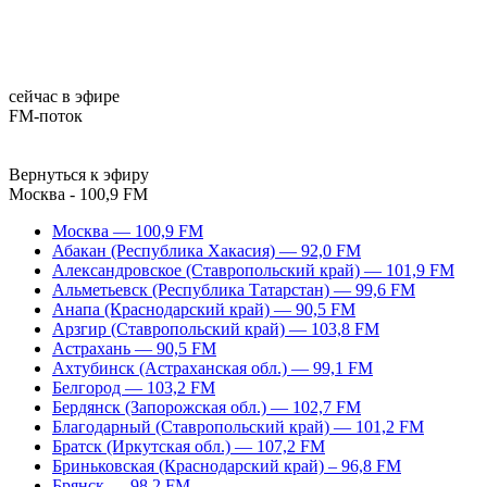
сейчас в эфире
FM-поток
Вернуться к эфиру
Москва - 100,9 FM
Москва — 100,9 FM
Абакан (Республика Хакасия) — 92,0 FM
Александровское (Ставропольский край) — 101,9 FM
Альметьевск (Республика Татарстан) — 99,6 FM
Анапа (Краснодарский край) — 90,5 FM
Арзгир (Ставропольский край) — 103,8 FM
Астрахань — 90,5 FM
Ахтубинск (Астраханская обл.) — 99,1 FM
Белгород — 103,2 FM
Бердянск (Запорожская обл.) — 102,7 FM
Благодарный (Ставропольский край) — 101,2 FM
Братск (Иркутская обл.) — 107,2 FM
Бриньковская (Краснодарский край) – 96,8 FM
Брянск — 98,2 FM