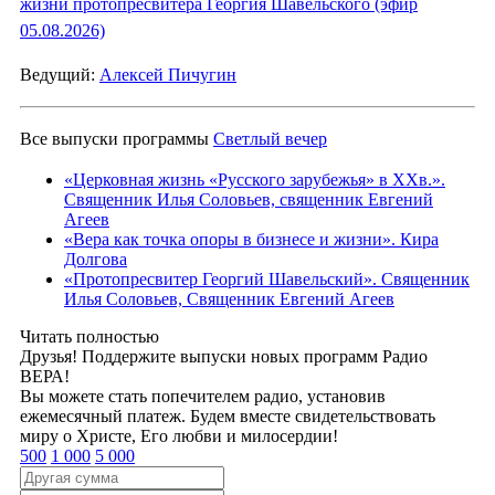
жизни протопресвитера Георгия Шавельского (эфир
05.08.2026)
Ведущий:
Алексей Пичугин
Все выпуски программы
Светлый вечер
«Церковная жизнь «Русского зарубежья» в ХХв.».
Священник Илья Соловьев, священник Евгений
Агеев
«Вера как точка опоры в бизнесе и жизни». Кира
Долгова
«Протопресвитер Георгий Шавельский». Священник
Илья Соловьев, Священник Евгений Агеев
Читать полностью
Друзья! Поддержите выпуски новых программ Радио
ВЕРА!
Вы можете стать попечителем радио, установив
ежемесячный платеж. Будем вместе свидетельствовать
миру о Христе, Его любви и милосердии!
500
1 000
5 000