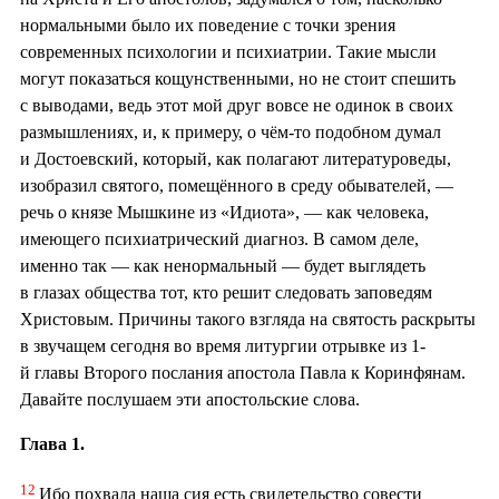
нормальными было их поведение с точки зрения
современных психологии и психиатрии. Такие мысли
могут показаться кощунственными, но не стоит спешить
с выводами, ведь этот мой друг вовсе не одинок в своих
размышлениях, и, к примеру, о чём-то подобном думал
и Достоевский, который, как полагают литературоведы,
изобразил святого, помещённого в среду обывателей, —
речь о князе Мышкине из «Идиота», — как человека,
имеющего психиатрический диагноз. В самом деле,
именно так — как ненормальный — будет выглядеть
в глазах общества тот, кто решит следовать заповедям
Христовым. Причины такого взгляда на святость раскрыты
в звучащем сегодня во время литургии отрывке из 1-
й главы Второго послания апостола Павла к Коринфянам.
Давайте послушаем эти апостольские слова.
Глава 1.
12
Ибо похвала наша сия есть свидетельство совести