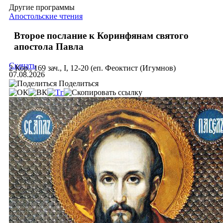
Другие программы
Апостольские чтения
Второе послание к Коринфянам святого
апостола Павла
Скачать
2 Кор., 169 зач., I, 12-20 (еп. Феоктист (Игумнов)
07.08.2026
Поделиться