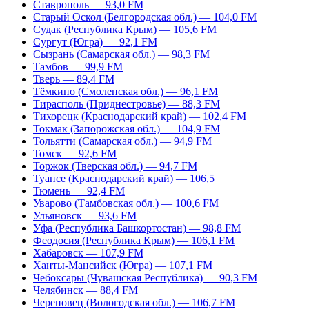
Ставрополь — 93,0 FM
Старый Оскол (Белгородская обл.) — 104,0 FM
Судак (Республика Крым) — 105,6 FM
Сургут (Югра) — 92,1 FM
Сызрань (Самарская обл.) — 98,3 FM
Тамбов — 99,9 FM
Тверь — 89,4 FM
Тёмкино (Смоленская обл.) — 96,1 FM
Тирасполь (Приднестровье) — 88,3 FM
Тихорецк (Краснодарский край) — 102,4 FM
Токмак (Запорожская обл.) — 104,9 FM
Тольятти (Самарская обл.) — 94,9 FM
Томск — 92,6 FM
Торжок (Тверская обл.) — 94,7 FM
Туапсе (Краснодарский край) — 106,5
Тюмень — 92,4 FM
Уварово (Тамбовская обл.) — 100,6 FM
Ульяновск — 93,6 FM
Уфа (Республика Башкортостан) — 98,8 FM
Феодосия (Республика Крым) — 106,1 FM
Хабаровск — 107,9 FM
Ханты-Мансийск (Югра) — 107,1 FM
Чебоксары (Чувашская Республика) — 90,3 FM
Челябинск — 88,4 FM
Череповец (Вологодская обл.) — 106,7 FM