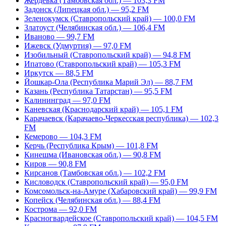
Жердевка (Тамбовская обл.) — 103,3 FM
Задонск (Липецкая обл.) — 95,2 FM
Зеленокумск (Ставропольский край) — 100,0 FM
Златоуст (Челябинская обл.) — 106,4 FM
Иваново — 99,7 FM
Ижевск (Удмуртия) — 97,0 FM
Изобильный (Ставропольский край) — 94,8 FM
Ипатово (Ставропольский край) — 105,3 FM
Иркутск — 88,5 FM
Йошкар-Ола (Республика Марий Эл) — 88,7 FM
Казань (Республика Татарстан) — 95,5 FM
Калининград — 97,0 FM
Каневская (Краснодарский край) — 105,1 FM
Карачаевск (Карачаево-Черкесская республика) — 102,3
FM
Кемерово — 104,3 FM
Керчь (Республика Крым) — 101,8 FM
Кинешма (Ивановская обл.) — 90,8 FM
Киров — 90,8 FM
Кирсанов (Тамбовская обл.) — 102,2 FM
Кисловодск (Ставропольский край) — 95,0 FM
Комсомольск-на-Амуре (Хабаровский край) — 99,9 FM
Копейск (Челябинская обл.) — 88,4 FM
Кострома — 92,0 FM
Красногвардейское (Ставропольский край) — 104,5 FM