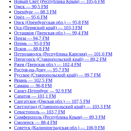
Новый Свет (Республика Крым) — 105,6 FM
Омск — 90,5 FM
Оренбург — 88,3 FM
Орёл — 95,6 FM
Орск (Оренбургская обл.) — 95,8 FM
Оса (Пермский край) — 103,3 FM
Осташков (Тверская обл.) — 99,4 FM
Пенза — 94,7 FM
Пермь — 95,0 FM
Псков — 88,8 FM
Петрозаводск (Республика Карелия) — 101,0 FM
Пятигорск (Ставропольский край) — 89,2 FM
Ржев (Тверская обл.) — 102,4 FM
Ростов-на-Дону — 95,7 FM
Русское (Ставропольский край) — 99,7 FM
Рязань — 102,5 FM
Самара — 96,8 FM
Санкт-Петербург — 92,9 FM
Саратов — 101,1 FM
Саргатское (Омская обл.) — 107,5 FM
Светлоград (Ставропольский край) — 103,3 FM
Севастополь — 103,7 FM
Симферополь (Республика Крым) — 89,3 FM
Смоленск — 88,4 FM
Советск (Калининградская обл.) — 106,9 FM