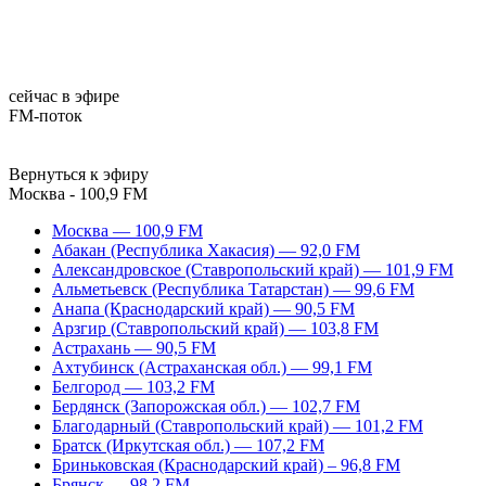
сейчас в эфире
FM-поток
Вернуться к эфиру
Москва - 100,9 FM
Москва — 100,9 FM
Абакан (Республика Хакасия) — 92,0 FM
Александровское (Ставропольский край) — 101,9 FM
Альметьевск (Республика Татарстан) — 99,6 FM
Анапа (Краснодарский край) — 90,5 FM
Арзгир (Ставропольский край) — 103,8 FM
Астрахань — 90,5 FM
Ахтубинск (Астраханская обл.) — 99,1 FM
Белгород — 103,2 FM
Бердянск (Запорожская обл.) — 102,7 FM
Благодарный (Ставропольский край) — 101,2 FM
Братск (Иркутская обл.) — 107,2 FM
Бриньковская (Краснодарский край) – 96,8 FM
Брянск — 98,2 FM