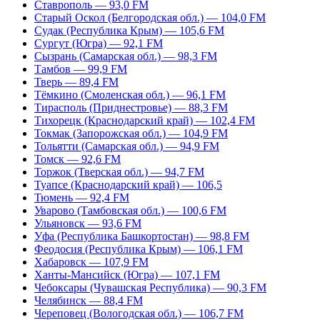
Ставрополь — 93,0 FM
Старый Оскол (Белгородская обл.) — 104,0 FM
Судак (Республика Крым) — 105,6 FM
Сургут (Югра) — 92,1 FM
Сызрань (Самарская обл.) — 98,3 FM
Тамбов — 99,9 FM
Тверь — 89,4 FM
Тёмкино (Смоленская обл.) — 96,1 FM
Тирасполь (Приднестровье) — 88,3 FM
Тихорецк (Краснодарский край) — 102,4 FM
Токмак (Запорожская обл.) — 104,9 FM
Тольятти (Самарская обл.) — 94,9 FM
Томск — 92,6 FM
Торжок (Тверская обл.) — 94,7 FM
Туапсе (Краснодарский край) — 106,5
Тюмень — 92,4 FM
Уварово (Тамбовская обл.) — 100,6 FM
Ульяновск — 93,6 FM
Уфа (Республика Башкортостан) — 98,8 FM
Феодосия (Республика Крым) — 106,1 FM
Хабаровск — 107,9 FM
Ханты-Мансийск (Югра) — 107,1 FM
Чебоксары (Чувашская Республика) — 90,3 FM
Челябинск — 88,4 FM
Череповец (Вологодская обл.) — 106,7 FM