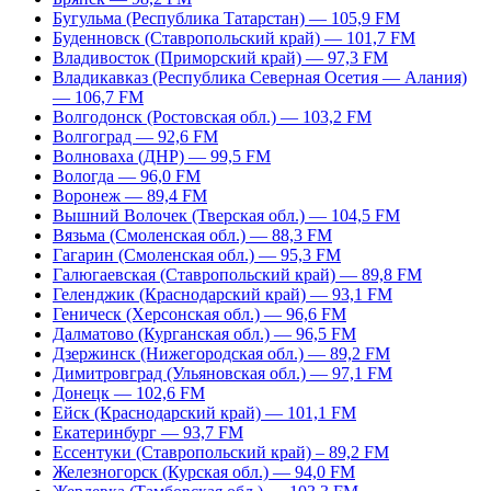
Бугульма (Республика Татарстан) — 105,9 FM
Буденновск (Ставропольский край) — 101,7 FM
Владивосток (Приморский край) — 97,3 FM
Владикавказ (Республика Северная Осетия — Алания)
— 106,7 FM
Волгодонск (Ростовская обл.) — 103,2 FM
Волгоград — 92,6 FM
Волноваха (ДНР) — 99,5 FM
Вологда — 96,0 FM
Воронеж — 89,4 FM
Вышний Волочек (Тверская обл.) — 104,5 FM
Вязьма (Смоленская обл.) — 88,3 FM
Гагарин (Смоленская обл.) — 95,3 FM
Галюгаевская (Ставропольский край) — 89,8 FM
Геленджик (Краснодарский край) — 93,1 FM
Геническ (Херсонская обл.) — 96,6 FM
Далматово (Курганская обл.) — 96,5 FM
Дзержинск (Нижегородская обл.) — 89,2 FM
Димитровград (Ульяновская обл.) — 97,1 FM
Донецк — 102,6 FM
Ейск (Краснодарский край) — 101,1 FM
Екатеринбург — 93,7 FM
Ессентуки (Ставропольский край) – 89,2 FM
Железногорск (Курская обл.) — 94,0 FM