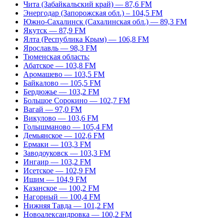
Чита (Забайкальский край) — 87,6 FM
Энергодар (Запорожская обл.) – 104,5 FM
Южно-Сахалинск (Сахалинская обл.) — 89,3 FM
Якутск — 87,9 FM
Ялта (Республика Крым) — 106,8 FM
Ярославль — 98,3 FM
Тюменская область:
Абатское — 103,8 FM
Аромашево — 103,5 FM
Байкалово — 105,5 FM
Бердюжье — 103,2 FM
Большое Сорокино — 102,7 FM
Вагай — 97,0 FM
Викулово — 103,6 FM
Голышманово — 105,4 FM
Демьянское — 102,6 FM
Ермаки — 103,3 FM
Заводоуковск — 103,3 FM
Ингаир — 103,2 FM
Исетское — 102,9 FM
Ишим — 104,9 FM
Казанское — 100,2 FM
Нагорный — 100,4 FM
Нижняя Тавда — 101,2 FM
Новоалександровка — 100,2 FM