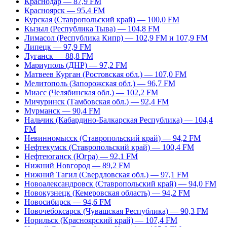
Краснодар — 87,9 FM
Красноярск — 95,4 FM
Курская (Ставропольский край) — 100,0 FM
Кызыл (Республика Тыва) — 104,8 FM
Лимасол (Республика Кипр) — 102,9 FM и 107,9 FM
Липецк — 97,9 FM
Луганск — 88,8 FM
Мариуполь (ДНР) — 97,2 FM
Матвеев Курган (Ростовская обл.) — 107,0 FM
Мелитополь (Запорожская обл.) — 96,7 FM
Миасс (Челябинская обл.) — 102,2 FM
Мичуринск (Тамбовская обл.) — 92,4 FM
Мурманск — 90,4 FM
Нальчик (Кабардино-Балкарская Республика) — 104,4
FM
Невинномысск (Ставропольский край) — 94,2 FM
Нефтекумск (Ставропольский край) — 100,4 FM
Нефтеюганск (Югра) — 92,1 FM
Нижний Новгород — 89,2 FM
Нижний Тагил (Свердловская обл.) — 97,1 FM
Новоалександровск (Ставропольский край) — 94,0 FM
Новокузнецк (Кемеровская область) — 94,2 FM
Новосибирск — 94,6 FM
Новочебоксарск (Чувашская Республика) — 90,3 FM
Норильск (Красноярский край) — 107,4 FM