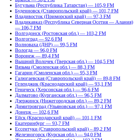
Бугульма (Республика Татарстан) — 105,9 FM
Буденновск (Ставропольский край) — 101,7 FM
Владивосток (Приморский край) — 97,3 FM
Владикавказ (Республика Северная Осетия — Алания)
— 106,7 FM
Волгодонск (Ростовская обл.) — 103,2 FM
Волгоград — 92,6 FM
Волноваха (ДНР) — 99,5 FM
Вологда — 96,0 FM
Воронеж — 89,4 FM
Вышний Волочек (Тверская обл.) — 104,5 FM
Вязьма (Смоленская обл.) — 88,3 FM
Гагарин (Смоленская обл.) — 95,3 FM
Галюгаевская (Ставропольский край) — 89,8 FM
Геленджик (Краснодарский край) — 93,1 FM
Геническ (Херсонская обл.) — 96,6 FM
Далматово (Курганская обл.) — 96,5 FM
Дзержинск (Нижегородская обл.) — 89,2 FM
Димитровград (Ульяновская обл.) — 97,1 FM
Донецк — 102,6 FM
Ейск (Краснодарский край) — 101,1 FM
Екатеринбург — 93,7 FM
Ессентуки (Ставропольский край) – 89,2 FM
Железногорск (Курская обл.) — 94,0 FM