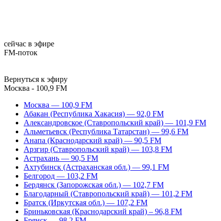
сейчас в эфире
FM-поток
Вернуться к эфиру
Москва - 100,9 FM
Москва — 100,9 FM
Абакан (Республика Хакасия) — 92,0 FM
Александровское (Ставропольский край) — 101,9 FM
Альметьевск (Республика Татарстан) — 99,6 FM
Анапа (Краснодарский край) — 90,5 FM
Арзгир (Ставропольский край) — 103,8 FM
Астрахань — 90,5 FM
Ахтубинск (Астраханская обл.) — 99,1 FM
Белгород — 103,2 FM
Бердянск (Запорожская обл.) — 102,7 FM
Благодарный (Ставропольский край) — 101,2 FM
Братск (Иркутская обл.) — 107,2 FM
Бриньковская (Краснодарский край) – 96,8 FM
Брянск — 98,2 FM