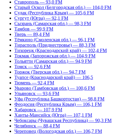
Ставрополь — 93,0 FM
Старый Оскол (Белгородская обл.) — 104,0 FM
Судак (Республика Крым) — 105,6 FM
Сургут (Югра) — 92,1 FM
Сызрань (Самарская обл.) — 98,3 FM
Тамбов — 99,9 FM
Тверь — 89,4 FM
Тёмкино (Смоленская обл.) — 96,1 FM
Тирасполь (Приднестровье) — 88,3 FM
Тихорецк (Краснодарский край) — 102,4 FM
Токмак (Запорожская обл.) — 104,9 FM
Тольятти (Самарская обл.) — 94,9 FM
Томск — 92,6 FM
Торжок (Тверская обл.) — 94,7 FM
Туапсе (Краснодарский край) — 106,5
Тюмень — 92,4 FM
Уварово (Тамбовская обл.) — 100,6 FM
Ульяновск — 93,6 FM
Уфа (Республика Башкортостан) — 98,8 FM
Феодосия (Республика Крым) — 106,1 FM
Хабаровск — 107,9 FM
Ханты-Мансийск (Югра) — 107,1 FM
Чебоксары (Чувашская Республика) — 90,3 FM
Челябинск — 88,4 FM
Череповец (Вологодская обл.) — 106,7 FM