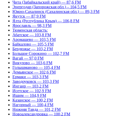
Чита (Забайкальский край) — 87,6 FM
Энергодар (Запорожская обл.) – 104,5 FM
Южно-Сахалинск (Сахалинская обл.) — 89,3 FM
Якутск — 87,9 FM
Ялта (Республика Крым) — 106,8 FM
Ярославль — 98,3 FM
Тюменская область:
Абатское — 103,8 FM
Аромашево — 103,5 FM
Байкалово — 105,5 FM
Бердюжье — 103,2 FM
Большое Сорокино — 102,7 FM
Вагай — 97,0 FM
Викулово — 103,6 FM
Голышманово — 105,4 FM
Демьянское — 102,6 FM
Ермаки — 103,3 FM
Заводоуковск — 103,3 FM
Ингаир — 103,2 FM
Исетское — 102,9 FM
Ишим — 104,9 FM
Казанское — 100,2 FM
Нагорный — 100,4 FM
Нижняя Тавда — 101,2 FM
Новоалександровка — 100,2 FM