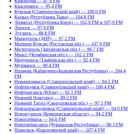
Краснодар — 87,9 FM
Красноярск — 95,4 FM
Курская (Ставропольский край) — 100,0 FM
Кызыл (Республика Тыва) — 104,8 FM
Лимасол (Республика Кипр) — 102,9 FM и 107,9 FM
Липецк — 97,9 FM
Луганск — 88,8 FM
Мариуполь (ДНР) — 97,2 FM
Матвеев Курган (Ростовская обл.) — 107,0 FM
Мелитополь (Запорожская обл.) — 96,7 FM
Миасс (Челябинская обл.) — 102,2 FM
Мичуринск (Тамбовская обл.) — 92,4 FM
Мурманск — 90,4 FM
Нальчик (Кабардино-Балкарская Республика) — 104,4
FM
Невинномысск (Ставропольский край) — 94,2 FM
Нефтекумск (Ставропольский край) — 100,4 FM
Нефтеюганск (Югра) — 92,1 FM
Нижний Новгород — 89,2 FM
Нижний Тагил (Свердловская обл.) — 97,1 FM
Новоалександровск (Ставропольский край) — 94,0 FM
Новокузнецк (Кемеровская область) — 94,2 FM
Новосибирск — 94,6 FM
Новочебоксарск (Чувашская Республика) — 90,3 FM
Норильск (Красноярский край) — 107,4 FM