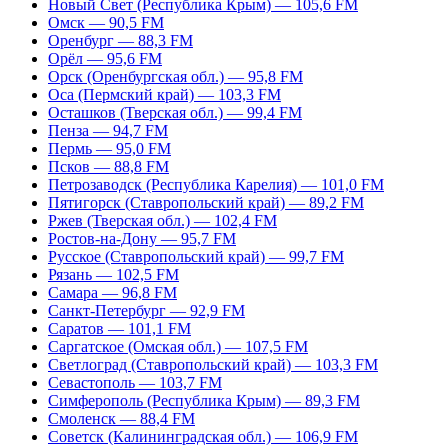
Новый Свет (Республика Крым) — 105,6 FM
Омск — 90,5 FM
Оренбург — 88,3 FM
Орёл — 95,6 FM
Орск (Оренбургская обл.) — 95,8 FM
Оса (Пермский край) — 103,3 FM
Осташков (Тверская обл.) — 99,4 FM
Пенза — 94,7 FM
Пермь — 95,0 FM
Псков — 88,8 FM
Петрозаводск (Республика Карелия) — 101,0 FM
Пятигорск (Ставропольский край) — 89,2 FM
Ржев (Тверская обл.) — 102,4 FM
Ростов-на-Дону — 95,7 FM
Русское (Ставропольский край) — 99,7 FM
Рязань — 102,5 FM
Самара — 96,8 FM
Санкт-Петербург — 92,9 FM
Саратов — 101,1 FM
Саргатское (Омская обл.) — 107,5 FM
Светлоград (Ставропольский край) — 103,3 FM
Севастополь — 103,7 FM
Симферополь (Республика Крым) — 89,3 FM
Смоленск — 88,4 FM
Советск (Калининградская обл.) — 106,9 FM