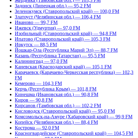
Жердевка (Тамбовская обл.) — 103,3 FM
Задонск (Липецкая обл.) — 95,2 FM
Зеленокумск (Ставропольский край) — 100,0 FM
Златоуст (Челябинская обл.) — 106,4 FM
Иваново — 99,7 FM
Ижевск (Удмуртия) — 97,0 FM
Изобильный (Ставропольский край) — 94,8 FM
Ипатово (Ставропольский край) — 105,3 FM
Иркутск — 88,5 FM
Йошкар-Ола (Республика Марий Эл) — 88,7 FM
Казань (Республика Татарстан) — 95,5 FM
Калининград — 97,0 FM
Каневская (Краснодарский край) — 105,1 FM
Карачаевск (Карачаево-Черкесская республика) — 102,3
FM
Кемерово — 104,3 FM
Керчь (Республика Крым) — 101,8 FM
Кинешма (Ивановская обл.) — 90,8 FM
Киров — 90,8 FM
Кирсанов (Тамбовская обл.) — 102,2 FM
Кисловодск (Ставропольский край) — 95,0 FM
Комсомольск-на-Амуре (Хабаровский край) — 99,9 FM
Копейск (Челябинская обл.) — 88,4 FM
Кострома — 92,0 FM
Красногвардейское (Ставропольский край) — 104,5 FM