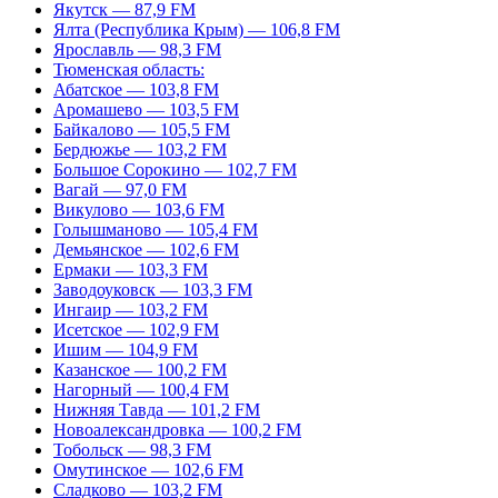
Якутск — 87,9 FM
Ялта (Республика Крым) — 106,8 FM
Ярославль — 98,3 FM
Тюменская область:
Абатское — 103,8 FM
Аромашево — 103,5 FM
Байкалово — 105,5 FM
Бердюжье — 103,2 FM
Большое Сорокино — 102,7 FM
Вагай — 97,0 FM
Викулово — 103,6 FM
Голышманово — 105,4 FM
Демьянское — 102,6 FM
Ермаки — 103,3 FM
Заводоуковск — 103,3 FM
Ингаир — 103,2 FM
Исетское — 102,9 FM
Ишим — 104,9 FM
Казанское — 100,2 FM
Нагорный — 100,4 FM
Нижняя Тавда — 101,2 FM
Новоалександровка — 100,2 FM
Тобольск — 98,3 FM
Омутинское — 102,6 FM
Сладково — 103,2 FM