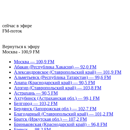
сейчас в эфире
FM-поток
Вернуться к эфиру
Москва - 100,9 FM
Москва — 100,9 FM
Абакан (Республика Хакасия) — 92,0 FM
Александровское (Ставропольский край) — 101,9 FM
Альметьевск (Республика Татарстан) — 99,6 FM
Анапа (Краснодарский край) — 90,5 FM
Арзгир (Ставропольский край) — 103,8 FM
Астрахань — 90,5 FM
Ахтубинск (Астраханская обл.) — 99,1 FM
Белгород — 103,2 FM
Бердянск (Запорожская обл.) — 102,7 FM
Благодарный (Ставропольский край) — 101,2 FM
Братск (Иркутская обл.) — 107,2 FM
Бриньковская (Краснодарский край) – 96,8 FM
Брянск — 98,2 FM