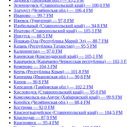
Задонск (Липецкая обл.) — 95,2 FM
Зеленокумск (Ставропольский край) — 100,0 FM
Златоуст (Челябинская обл.) — 106,4 FM
Иваново — 99,7 FM
Ижевск (Удмуртия) — 97,0 FM
Изобильный (Ставропольский край) — 94,8 FM
Ипатово (Ставропольский край) — 105,3 FM
Иркутск — 88,5 FM
Йошкар-Ола (Республика Марий Эл) — 88,7 FM
Казань (Республика Татарстан) — 95,5 FM
Калининград — 97,0 FM
Каневская (Краснодарский край) — 105,1 FM
Карачаевск (Карачаево-Черкесская республика) — 102,3 
Кемерово — 104,3 FM
Керчь (Республика Крым) — 101,8 FM
Кинешма (Ивановская обл.) — 90,8 FM
Киров — 90,8 FM
Кирсанов (Тамбовская обл.) — 102,2 FM
Кисловодск (Ставропольский край) — 95,0 FM
Комсомольск-на-Амуре (Хабаровский край) — 99,9 FM
Копейск (Челябинская обл.) — 88,4 FM
Кострома — 92,0 FM
Красногвардейское (Ставропольский край) — 104,5 FM
Краснодар — 87,9 FM
Красноярск — 95,4 FM