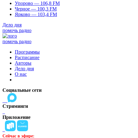
Упорово — 106,8 FM
Черное — 100,3 FM
Ярково — 103,4 FM
Дело дня
помочь радио
помочь радио
Программы
Расписание
Авторы
Дело дня
О нас
Социальные сети
Стриминги
Приложение
Сейчас в эфире: