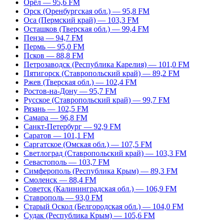
Орёл — 95,6 FM
Орск (Оренбургская обл.) — 95,8 FM
Оса (Пермский край) — 103,3 FM
Осташков (Тверская обл.) — 99,4 FM
Пенза — 94,7 FM
Пермь — 95,0 FM
Псков — 88,8 FM
Петрозаводск (Республика Карелия) — 101,0 FM
Пятигорск (Ставропольский край) — 89,2 FM
Ржев (Тверская обл.) — 102,4 FM
Ростов-на-Дону — 95,7 FM
Русское (Ставропольский край) — 99,7 FM
Рязань — 102,5 FM
Самара — 96,8 FM
Санкт-Петербург — 92,9 FM
Саратов — 101,1 FM
Саргатское (Омская обл.) — 107,5 FM
Светлоград (Ставропольский край) — 103,3 FM
Севастополь — 103,7 FM
Симферополь (Республика Крым) — 89,3 FM
Смоленск — 88,4 FM
Советск (Калининградская обл.) — 106,9 FM
Ставрополь — 93,0 FM
Старый Оскол (Белгородская обл.) — 104,0 FM
Судак (Республика Крым) — 105,6 FM