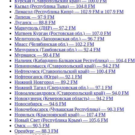
Курская (Ставропольский край) — 100,0 FM
Кызыл (Республика Тыва) — 104,8 FM
Лимасол (Республика Кипр) — 102,9 FM и 107,9 FM
Липецк — 97,9 FM
Луганск — 88,8 FM
Мариуполь (ДНР) — 97,2 FM
Матвеев Курган (Ростовская обл.) — 107,0 FM
Мелитополь (Запорожская обл.) — 96,7 FM
Миасс (Челябинская обл.) — 102,2 FM
Мичуринск (Тамбовская обл.) — 92,4 FM
Мурманск — 90,4 FM
Нальчик (Кабардино-Балкарская Республика) — 104,4 FM
Невинномысск (Ставропольский край) — 94,2 FM
Нефтекумск (Ставропольский край) — 100,4 FM
Нефтеюганск (Югра) — 92,1 FM
Нижний Новгород — 89,2 FM
Нижний Тагил (Свердловская обл.) — 97,1 FM
Новоалександровск (Ставропольский край) — 94,0 FM
Новокузнецк (Кемеровская область) — 94,2 FM
Новосибирск — 94,6 FM
Новочебоксарск (Чувашская Республика) — 90,3 FM
Норильск (Красноярский край) — 107,4 FM
Новый Свет (Республика Крым) — 105,6 FM
Омск — 90,5 FM
Оренбург — 88,3 FM