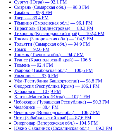
Сургут (Югра) — 92,1 FM
Сызрань (Самарская обл.) — 98,3 FM
Тамбов — 99,9 FM
Тверь — 89,4 FM
Тёмкино (Смоленская обл.) — 96,1 FM
Тирасполь (Приднестровье) — 88,3 FM
Тихорецк (Краснодарский край) — 102,4 FM
Токмак (Запорожская обл.) — 104,9 FM
Тольятти (Самарская обл.) — 94,9 FM
Томск — 92,6 FM
Торжок (Тверская обл.) — 94,7 FM
Туапсе (Краснодарский край) — 106,5
Тюмень — 92,4 FM
Уварово (Тамбовская обл.) — 100,6 FM
Ульяновск — 93,6 FM
Уфа (Республика Башкортостан) — 98,8 FM
Феодосия (Республика Крым) — 106,1 FM
Хабаровск — 107,9 FM
Ханты-Мансийск (Югра) — 107,1 FM
Чебоксары (Чувашская Республика) — 90,3 FM
Челябинск — 88,4 FM
Череповец (Вологодская обл.) — 106,7 FM
Чита (Забайкальский край) — 87,6 FM
Энергодар (Запорожская обл.) – 104,5 FM
Южно-Сахалинск (Сахалинская обл.) — 89,3 FM