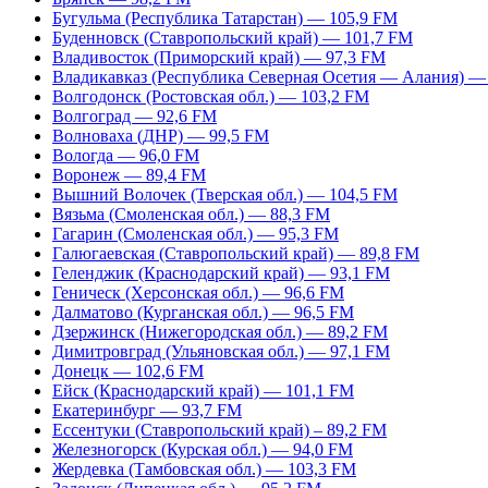
Бугульма (Республика Татарстан) — 105,9 FM
Буденновск (Ставропольский край) — 101,7 FM
Владивосток (Приморский край) — 97,3 FM
Владикавказ (Республика Северная Осетия — Алания) —
Волгодонск (Ростовская обл.) — 103,2 FM
Волгоград — 92,6 FM
Волноваха (ДНР) — 99,5 FM
Вологда — 96,0 FM
Воронеж — 89,4 FM
Вышний Волочек (Тверская обл.) — 104,5 FM
Вязьма (Смоленская обл.) — 88,3 FM
Гагарин (Смоленская обл.) — 95,3 FM
Галюгаевская (Ставропольский край) — 89,8 FM
Геленджик (Краснодарский край) — 93,1 FM
Геническ (Херсонская обл.) — 96,6 FM
Далматово (Курганская обл.) — 96,5 FM
Дзержинск (Нижегородская обл.) — 89,2 FM
Димитровград (Ульяновская обл.) — 97,1 FM
Донецк — 102,6 FM
Ейск (Краснодарский край) — 101,1 FM
Екатеринбург — 93,7 FM
Ессентуки (Ставропольский край) – 89,2 FM
Железногорск (Курская обл.) — 94,0 FM
Жердевка (Тамбовская обл.) — 103,3 FM