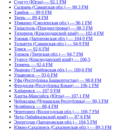
Сургут (Югра) — 92,1 FM
Сызрань (Самарская обл.) — 98,3 FM
Тамбов — 99,9 FM
Тверь — 89,4 FM
Тёмкино (Смоленская обл.) — 96,1 FM
Тирасполь (Приднестровье) — 88,3 FM
Тихорецк (Краснодарский край) — 102,4 FM
Токмак (Запорожская обл.) — 104,9 FM
Тольятти (Самарская обл.) — 94,9 FM
Томск — 92,6 FM
Торжок (Тверская обл.) — 94,7 FM
Туапсе (Краснодарский край) — 106,5
Тюмень — 92,4 FM
Уварово (Тамбовская обл.) — 100,6 FM
Ульяновск — 93,6 FM
Уфа (Республика Башкортостан) — 98,8 FM
Феодосия (Республика Крым) — 106,1 FM
Хабаровск — 107,9 FM
Ханты-Мансийск (Югра) — 107,1 FM
Чебоксары (Чувашская Республика) — 90,3 FM
Челябинск — 88,4 FM
Череповец (Вологодская обл.) — 106,7 FM
Чита (Забайкальский край) — 87,6 FM
Энергодар (Запорожская обл.) – 104,5 FM
Южно-Сахалинск (Сахалинская обл.) — 89,3 FM