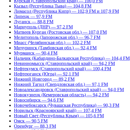
Курская (Ставропольский край) — 100,0 FM
Кызыл (Республика Тыва) — 104,8 FM
Лимасол (Республика Кипр) — 102,9 FM и 107,9 FM
Липецк — 97,9 FM
Луганск — 88,8 FM
Мариуполь (ДНР) — 97,2 FM
Матвеев Курган (Ростовская обл.) — 107,0 FM
Мелитополь (Запорожская обл.) — 96,7 FM
Миасс (Челябинская обл.) — 102,2 FM
Мичуринск (Тамбовская обл.) — 92,4 FM
Мурманск — 90,4 FM
Нальчик (Кабардино-Балкарская Республика) — 104,4 FM
Невинномысск (Ставропольский край) — 94,2 FM
Нефтекумск (Ставропольский край) — 100,4 FM
Нефтеюганск (Югра) — 92,1 FM
Нижний Новгород — 89,2 FM
Нижний Тагил (Свердловская обл.) — 97,1 FM
Новоалександровск (Ставропольский край) — 94,0 FM
Новокузнецк (Кемеровская область) — 94,2 FM
Новосибирск — 94,6 FM
Новочебоксарск (Чувашская Республика) — 90,3 FM
Норильск (Красноярский край) — 107,4 FM
Новый Свет (Республика Крым) — 105,6 FM
Омск — 90,5 FM
Оренбург — 88,3 FM