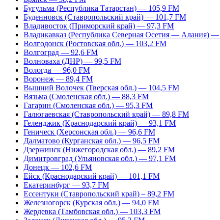
Бугульма (Республика Татарстан) — 105,9 FM
Буденновск (Ставропольский край) — 101,7 FM
Владивосток (Приморский край) — 97,3 FM
Владикавказ (Республика Северная Осетия — Алания) —
Волгодонск (Ростовская обл.) — 103,2 FM
Волгоград — 92,6 FM
Волноваха (ДНР) — 99,5 FM
Вологда — 96,0 FM
Воронеж — 89,4 FM
Вышний Волочек (Тверская обл.) — 104,5 FM
Вязьма (Смоленская обл.) — 88,3 FM
Гагарин (Смоленская обл.) — 95,3 FM
Галюгаевская (Ставропольский край) — 89,8 FM
Геленджик (Краснодарский край) — 93,1 FM
Геническ (Херсонская обл.) — 96,6 FM
Далматово (Курганская обл.) — 96,5 FM
Дзержинск (Нижегородская обл.) — 89,2 FM
Димитровград (Ульяновская обл.) — 97,1 FM
Донецк — 102,6 FM
Ейск (Краснодарский край) — 101,1 FM
Екатеринбург — 93,7 FM
Ессентуки (Ставропольский край) – 89,2 FM
Железногорск (Курская обл.) — 94,0 FM
Жердевка (Тамбовская обл.) — 103,3 FM