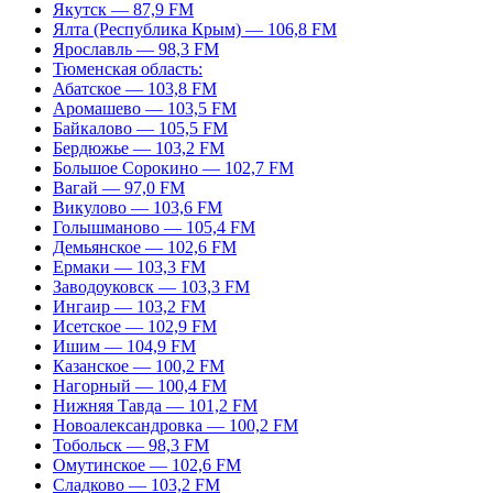
Якутск — 87,9 FM
Ялта (Республика Крым) — 106,8 FM
Ярославль — 98,3 FM
Тюменская область:
Абатское — 103,8 FM
Аромашево — 103,5 FM
Байкалово — 105,5 FM
Бердюжье — 103,2 FM
Большое Сорокино — 102,7 FM
Вагай — 97,0 FM
Викулово — 103,6 FM
Голышманово — 105,4 FM
Демьянское — 102,6 FM
Ермаки — 103,3 FM
Заводоуковск — 103,3 FM
Ингаир — 103,2 FM
Исетское — 102,9 FM
Ишим — 104,9 FM
Казанское — 100,2 FM
Нагорный — 100,4 FM
Нижняя Тавда — 101,2 FM
Новоалександровка — 100,2 FM
Тобольск — 98,3 FM
Омутинское — 102,6 FM
Сладково — 103,2 FM