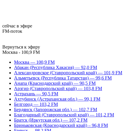
сейчас в эфире
FM-поток
Вернуться к эфиру
Москва - 100,9 FM
Москва — 100,9 FM
Абакан (Республика Хакасия) — 92,0 FM
Александровское (Ставропольский край) — 101,9 FM
Альметьевск (Республика Татарстан) — 99,6 FM
Анапа (Краснодарский край) — 90,5 FM
Арзгир (Ставропольский край) — 103,8 FM
Астрахань — 90,5 FM
Ахтубинск (Астраханская обл.) — 99,1 FM
Белгород — 103,2 FM
Бердянск (Запорожская обл.) — 102,7 FM
Благодарный (Ставропольский край) — 101,2 FM
Братск (Иркутская обл.) — 107,2 FM
Бриньковская (Краснодарский край) – 96,8 FM
Брянск — 98,2 FM