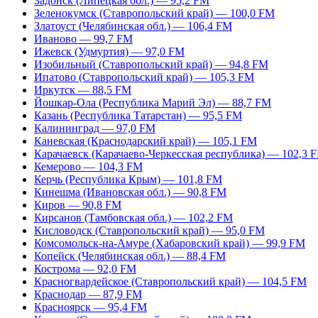
Задонск (Липецкая обл.) — 95,2 FM
Зеленокумск (Ставропольский край) — 100,0 FM
Златоуст (Челябинская обл.) — 106,4 FM
Иваново — 99,7 FM
Ижевск (Удмуртия) — 97,0 FM
Изобильный (Ставропольский край) — 94,8 FM
Ипатово (Ставропольский край) — 105,3 FM
Иркутск — 88,5 FM
Йошкар-Ола (Республика Марий Эл) — 88,7 FM
Казань (Республика Татарстан) — 95,5 FM
Калининград — 97,0 FM
Каневская (Краснодарский край) — 105,1 FM
Карачаевск (Карачаево-Черкесская республика) — 102,3 
Кемерово — 104,3 FM
Керчь (Республика Крым) — 101,8 FM
Кинешма (Ивановская обл.) — 90,8 FM
Киров — 90,8 FM
Кирсанов (Тамбовская обл.) — 102,2 FM
Кисловодск (Ставропольский край) — 95,0 FM
Комсомольск-на-Амуре (Хабаровский край) — 99,9 FM
Копейск (Челябинская обл.) — 88,4 FM
Кострома — 92,0 FM
Красногвардейское (Ставропольский край) — 104,5 FM
Краснодар — 87,9 FM
Красноярск — 95,4 FM