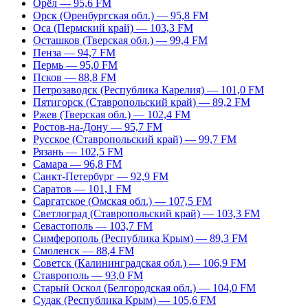
Орёл — 95,6 FM
Орск (Оренбургская обл.) — 95,8 FM
Оса (Пермский край) — 103,3 FM
Осташков (Тверская обл.) — 99,4 FM
Пенза — 94,7 FM
Пермь — 95,0 FM
Псков — 88,8 FM
Петрозаводск (Республика Карелия) — 101,0 FM
Пятигорск (Ставропольский край) — 89,2 FM
Ржев (Тверская обл.) — 102,4 FM
Ростов-на-Дону — 95,7 FM
Русское (Ставропольский край) — 99,7 FM
Рязань — 102,5 FM
Самара — 96,8 FM
Санкт-Петербург — 92,9 FM
Саратов — 101,1 FM
Саргатское (Омская обл.) — 107,5 FM
Светлоград (Ставропольский край) — 103,3 FM
Севастополь — 103,7 FM
Симферополь (Республика Крым) — 89,3 FM
Смоленск — 88,4 FM
Советск (Калининградская обл.) — 106,9 FM
Ставрополь — 93,0 FM
Старый Оскол (Белгородская обл.) — 104,0 FM
Судак (Республика Крым) — 105,6 FM