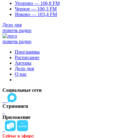
Упорово — 106,8 FM
Черное — 100,3 FM
Ярково — 103,4 FM
Дело дня
помочь радио
помочь радио
Программы
Расписание
Авторы
Дело дня
О нас
Социальные сети
Стриминги
Приложение
Сейчас в эфире: