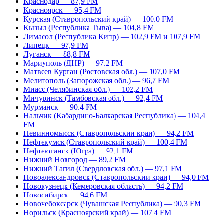
Краснодар — 87,9 FM
Красноярск — 95,4 FM
Курская (Ставропольский край) — 100,0 FM
Кызыл (Республика Тыва) — 104,8 FM
Лимасол (Республика Кипр) — 102,9 FM и 107,9 FM
Липецк — 97,9 FM
Луганск — 88,8 FM
Мариуполь (ДНР) — 97,2 FM
Матвеев Курган (Ростовская обл.) — 107,0 FM
Мелитополь (Запорожская обл.) — 96,7 FM
Миасс (Челябинская обл.) — 102,2 FM
Мичуринск (Тамбовская обл.) — 92,4 FM
Мурманск — 90,4 FM
Нальчик (Кабардино-Балкарская Республика) — 104,4
FM
Невинномысск (Ставропольский край) — 94,2 FM
Нефтекумск (Ставропольский край) — 100,4 FM
Нефтеюганск (Югра) — 92,1 FM
Нижний Новгород — 89,2 FM
Нижний Тагил (Свердловская обл.) — 97,1 FM
Новоалександровск (Ставропольский край) — 94,0 FM
Новокузнецк (Кемеровская область) — 94,2 FM
Новосибирск — 94,6 FM
Новочебоксарск (Чувашская Республика) — 90,3 FM
Норильск (Красноярский край) — 107,4 FM