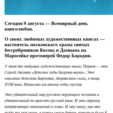
Сегодня 9 августа — Всемирный день
книголюбов.
О своих любимых художественных книгах —
настоятель московского храма святых
бессребреников Космы и Дамиана на
Маросейке протоиерей Федор Бородин.
У меня две любимые художественные книги. Первая — это
Сергей Аксаков «Детские годы Багрова-внука». Это
описание детства Барчонка, дворянского сына, в конце
XVIII века. Написано им многие годы спустя.
Это удивительный мир русского верующего человека и
удивительный по красоте русский язык. И это образец
потрясающих отношений в семье. И эту книгу, как мне
когда-то моя мама, я читал своим детям, которым было 8,