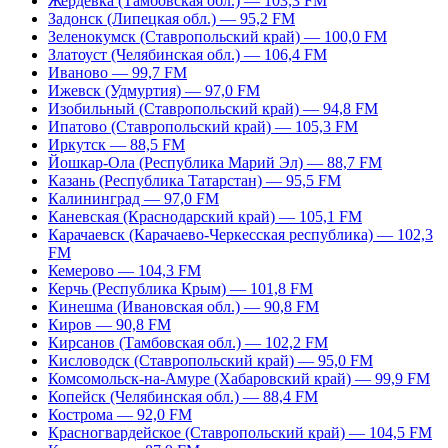
Жердевка (Тамбовская обл.) — 103,3 FM
Задонск (Липецкая обл.) — 95,2 FM
Зеленокумск (Ставропольский край) — 100,0 FM
Златоуст (Челябинская обл.) — 106,4 FM
Иваново — 99,7 FM
Ижевск (Удмуртия) — 97,0 FM
Изобильный (Ставропольский край) — 94,8 FM
Ипатово (Ставропольский край) — 105,3 FM
Иркутск — 88,5 FM
Йошкар-Ола (Республика Марий Эл) — 88,7 FM
Казань (Республика Татарстан) — 95,5 FM
Калининград — 97,0 FM
Каневская (Краснодарский край) — 105,1 FM
Карачаевск (Карачаево-Черкесская республика) — 102,3
FM
Кемерово — 104,3 FM
Керчь (Республика Крым) — 101,8 FM
Кинешма (Ивановская обл.) — 90,8 FM
Киров — 90,8 FM
Кирсанов (Тамбовская обл.) — 102,2 FM
Кисловодск (Ставропольский край) — 95,0 FM
Комсомольск-на-Амуре (Хабаровский край) — 99,9 FM
Копейск (Челябинская обл.) — 88,4 FM
Кострома — 92,0 FM
Красногвардейское (Ставропольский край) — 104,5 FM