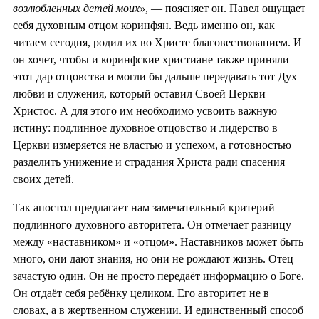
возлюбленных детей моих»
, — поясняет он. Павел ощущает
себя духовным отцом коринфян. Ведь именно он, как
читаем сегодня, родил их во Христе благовествованием. И
он хочет, чтобы и коринфские христиане также приняли
этот дар отцовства и могли бы дальше передавать тот Дух
любви и служения, который оставил Своей Церкви
Христос. А для этого им необходимо усвоить важную
истину: подлинное духовное отцовство и лидерство в
Церкви измеряется не властью и успехом, а готовностью
разделить унижение и страдания Христа ради спасения
своих детей.
Так апостол предлагает нам замечательный критерий
подлинного духовного авторитета. Он отмечает разницу
между «наставником» и «отцом». Наставников может быть
много, они дают знания, но они не рождают жизнь. Отец
зачастую один. Он не просто передаёт информацию о Боге.
Он отдаёт себя ребёнку целиком. Его авторитет не в
словах, а в жертвенном служении. И единственный способ