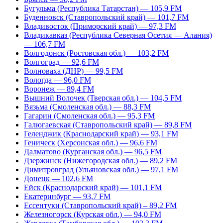
Бугульма (Республика Татарстан) — 105,9 FM
Буденновск (Ставропольский край) — 101,7 FM
Владивосток (Приморский край) — 97,3 FM
Владикавказ (Республика Северная Осетия — Алания)
— 106,7 FM
Волгодонск (Ростовская обл.) — 103,2 FM
Волгоград — 92,6 FM
Волноваха (ДНР) — 99,5 FM
Вологда — 96,0 FM
Воронеж — 89,4 FM
Вышний Волочек (Тверская обл.) — 104,5 FM
Вязьма (Смоленская обл.) — 88,3 FM
Гагарин (Смоленская обл.) — 95,3 FM
Галюгаевская (Ставропольский край) — 89,8 FM
Геленджик (Краснодарский край) — 93,1 FM
Геническ (Херсонская обл.) — 96,6 FM
Далматово (Курганская обл.) — 96,5 FM
Дзержинск (Нижегородская обл.) — 89,2 FM
Димитровград (Ульяновская обл.) — 97,1 FM
Донецк — 102,6 FM
Ейск (Краснодарский край) — 101,1 FM
Екатеринбург — 93,7 FM
Ессентуки (Ставропольский край) – 89,2 FM
Железногорск (Курская обл.) — 94,0 FM