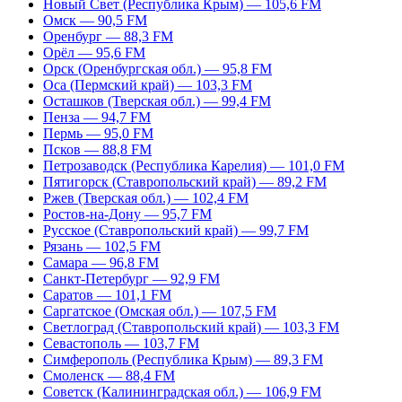
Новый Свет (Республика Крым) — 105,6 FM
Омск — 90,5 FM
Оренбург — 88,3 FM
Орёл — 95,6 FM
Орск (Оренбургская обл.) — 95,8 FM
Оса (Пермский край) — 103,3 FM
Осташков (Тверская обл.) — 99,4 FM
Пенза — 94,7 FM
Пермь — 95,0 FM
Псков — 88,8 FM
Петрозаводск (Республика Карелия) — 101,0 FM
Пятигорск (Ставропольский край) — 89,2 FM
Ржев (Тверская обл.) — 102,4 FM
Ростов-на-Дону — 95,7 FM
Русское (Ставропольский край) — 99,7 FM
Рязань — 102,5 FM
Самара — 96,8 FM
Санкт-Петербург — 92,9 FM
Саратов — 101,1 FM
Саргатское (Омская обл.) — 107,5 FM
Светлоград (Ставропольский край) — 103,3 FM
Севастополь — 103,7 FM
Симферополь (Республика Крым) — 89,3 FM
Смоленск — 88,4 FM
Советск (Калининградская обл.) — 106,9 FM