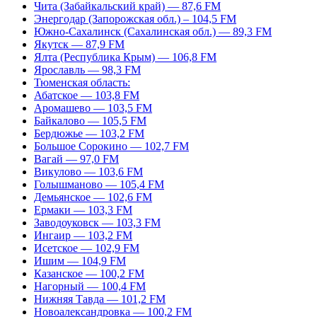
Чита (Забайкальский край) — 87,6 FM
Энергодар (Запорожская обл.) – 104,5 FM
Южно-Сахалинск (Сахалинская обл.) — 89,3 FM
Якутск — 87,9 FM
Ялта (Республика Крым) — 106,8 FM
Ярославль — 98,3 FM
Тюменская область:
Абатское — 103,8 FM
Аромашево — 103,5 FM
Байкалово — 105,5 FM
Бердюжье — 103,2 FM
Большое Сорокино — 102,7 FM
Вагай — 97,0 FM
Викулово — 103,6 FM
Голышманово — 105,4 FM
Демьянское — 102,6 FM
Ермаки — 103,3 FM
Заводоуковск — 103,3 FM
Ингаир — 103,2 FM
Исетское — 102,9 FM
Ишим — 104,9 FM
Казанское — 100,2 FM
Нагорный — 100,4 FM
Нижняя Тавда — 101,2 FM
Новоалександровка — 100,2 FM