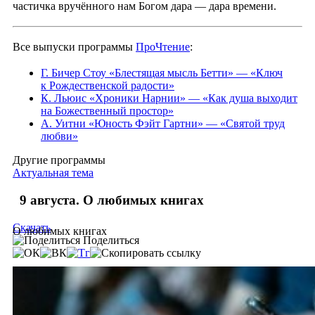
частичка вручённого нам Богом дара — дара времени.
Все выпуски программы
ПроЧтение
:
Г. Бичер Стоу «Блестящая мысль Бетти» — «Ключ
к Рождественской радости»
К. Льюис «Хроники Нарнии» — «Как душа выходит
на Божественный простор»
А. Уитни «Юность Фэйт Гартни» — «Святой труд
любви»
Другие программы
Актуальная тема
9 августа. О любимых книгах
Скачать
О любимых книгах
Поделиться