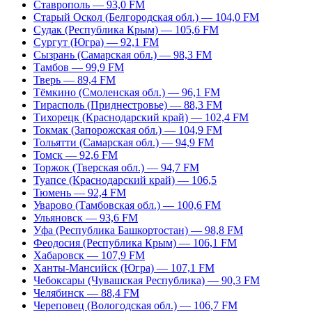
Ставрополь — 93,0 FM
Старый Оскол (Белгородская обл.) — 104,0 FM
Судак (Республика Крым) — 105,6 FM
Сургут (Югра) — 92,1 FM
Сызрань (Самарская обл.) — 98,3 FM
Тамбов — 99,9 FM
Тверь — 89,4 FM
Тёмкино (Смоленская обл.) — 96,1 FM
Тирасполь (Приднестровье) — 88,3 FM
Тихорецк (Краснодарский край) — 102,4 FM
Токмак (Запорожская обл.) — 104,9 FM
Тольятти (Самарская обл.) — 94,9 FM
Томск — 92,6 FM
Торжок (Тверская обл.) — 94,7 FM
Туапсе (Краснодарский край) — 106,5
Тюмень — 92,4 FM
Уварово (Тамбовская обл.) — 100,6 FM
Ульяновск — 93,6 FM
Уфа (Республика Башкортостан) — 98,8 FM
Феодосия (Республика Крым) — 106,1 FM
Хабаровск — 107,9 FM
Ханты-Мансийск (Югра) — 107,1 FM
Чебоксары (Чувашская Республика) — 90,3 FM
Челябинск — 88,4 FM
Череповец (Вологодская обл.) — 106,7 FM