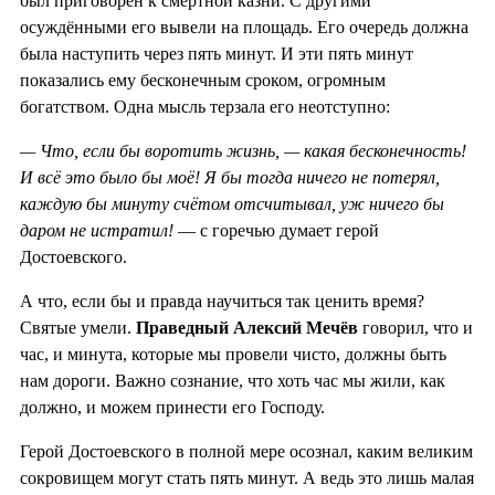
был приговорён к смертной казни. С другими
осуждёнными его вывели на площадь. Его очередь должна
была наступить через пять минут. И эти пять минут
показались ему бесконечным сроком, огромным
богатством. Одна мысль терзала его неотступно:
— Что, если бы воротить жизнь, — какая бесконечность!
И всё это было бы моё! Я бы тогда ничего не потерял,
каждую бы минуту счётом отсчитывал, уж ничего бы
даром не истратил!
— с горечью думает герой
Достоевского.
А что, если бы и правда научиться так ценить время?
Святые умели.
Праведный Алексий Мечёв
говорил, что и
час, и минута, которые мы провели чисто, должны быть
нам дороги. Важно сознание, что хоть час мы жили, как
должно, и можем принести его Господу.
Герой Достоевского в полной мере осознал, каким великим
сокровищем могут стать пять минут. А ведь это лишь малая