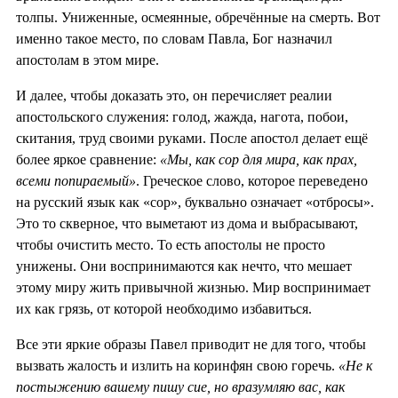
толпы. Униженные, осмеянные, обречённые на смерть. Вот
именно такое место, по словам Павла, Бог назначил
апостолам в этом мире.
И далее, чтобы доказать это, он перечисляет реалии
апостольского служения: голод, жажда, нагота, побои,
скитания, труд своими руками. После апостол делает ещё
более яркое сравнение:
«Мы, как сор для мира, как прах,
всеми попираемый»
. Греческое слово, которое переведено
на русский язык как «сор», буквально означает «отбросы».
Это то скверное, что выметают из дома и выбрасывают,
чтобы очистить место. То есть апостолы не просто
унижены. Они воспринимаются как нечто, что мешает
этому миру жить привычной жизнью. Мир воспринимает
их как грязь, от которой необходимо избавиться.
Все эти яркие образы Павел приводит не для того, чтобы
вызвать жалость и излить на коринфян свою горечь.
«Не к
постыжению вашему пишу сие, но вразумляю вас, как