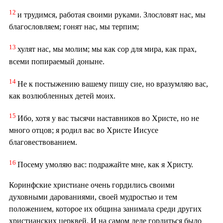
12
и трудимся, работая своими руками. Злословят нас, мы
благословляем; гонят нас, мы терпим;
13
хулят нас, мы молим; мы как сор для мира, как прах,
всеми попираемый доныне.
14
Не к постыжению вашему пишу сие, но вразумляю вас,
как возлюбленных детей моих.
15
Ибо, хотя у вас тысячи наставников во Христе, но не
много отцов; я родил вас во Христе Иисусе
благовествованием.
16
Посему умоляю вас: подражайте мне, как я Христу.
Коринфские христиане очень гордились своими
духовными дарованиями, своей мудростью и тем
положением, которое их община занимала среди других
христианских церквей. И на самом деле гордиться было