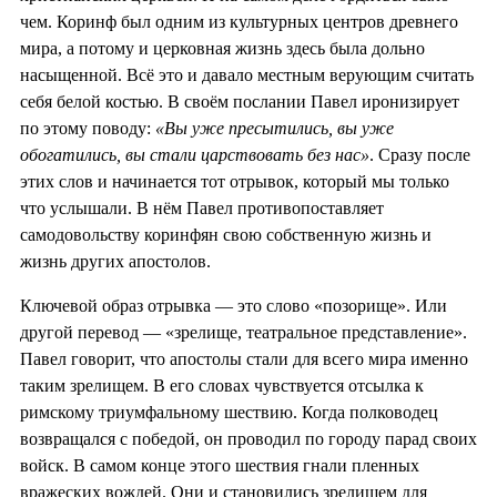
чем. Коринф был одним из культурных центров древнего
мира, а потому и церковная жизнь здесь была дольно
насыщенной. Всё это и давало местным верующим считать
себя белой костью. В своём послании Павел иронизирует
по этому поводу:
«Вы уже пресытились, вы уже
обогатились, вы стали царствовать без нас»
. Сразу после
этих слов и начинается тот отрывок, который мы только
что услышали. В нём Павел противопоставляет
самодовольству коринфян свою собственную жизнь и
жизнь других апостолов.
Ключевой образ отрывка — это слово «позорище». Или
другой перевод — «зрелище, театральное представление».
Павел говорит, что апостолы стали для всего мира именно
таким зрелищем. В его словах чувствуется отсылка к
римскому триумфальному шествию. Когда полководец
возвращался с победой, он проводил по городу парад своих
войск. В самом конце этого шествия гнали пленных
вражеских вождей. Они и становились зрелищем для