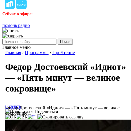
Сейчас в эфире:
помочь радио
Поиск
Главное меню
Главная
›
Программы
›
ПроЧтение
Федор Достоевский «Идиот»
— «Пять минут — великое
сокровище»
Скачать
Федор Достоевский «Идиот» — «Пять минут — великое
Поделиться
сокровище»