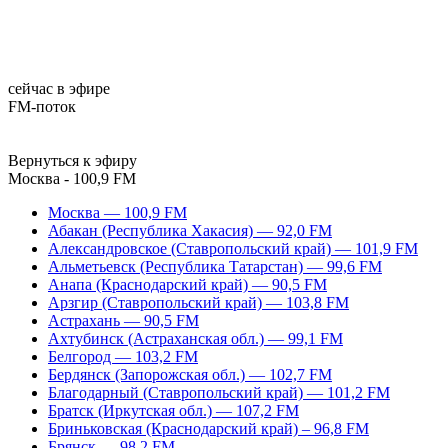
сейчас в эфире
FM-поток
Вернуться к эфиру
Москва - 100,9 FM
Москва — 100,9 FM
Абакан (Республика Хакасия) — 92,0 FM
Александровское (Ставропольский край) — 101,9 FM
Альметьевск (Республика Татарстан) — 99,6 FM
Анапа (Краснодарский край) — 90,5 FM
Арзгир (Ставропольский край) — 103,8 FM
Астрахань — 90,5 FM
Ахтубинск (Астраханская обл.) — 99,1 FM
Белгород — 103,2 FM
Бердянск (Запорожская обл.) — 102,7 FM
Благодарный (Ставропольский край) — 101,2 FM
Братск (Иркутская обл.) — 107,2 FM
Бриньковская (Краснодарский край) – 96,8 FM
Брянск — 98,2 FM