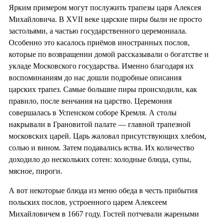
Ярким примером могут послужить трапезы царя Алексея
Михайловича. В XVII веке царские пиры были не просто
застольями, а частью государственного церемониала.
Особенно это касалось приёмов иностранных послов,
которые по возвращении домой рассказывали о богатстве и
укладе Московского государства. Именно благодаря их
воспоминаниям до нас дошли подробные описания
царских трапез. Самые большие пиры происходили, как
правило, после венчания на царство. Церемония
совершалась в Успенском соборе Кремля. А столы
накрывали в Грановитой палате — главной трапезной
московских царей. Царь жаловал присутствующих хлебом,
солью и вином. Затем подавались яства. Их количество
доходило до нескольких сотен: холодные блюда, супы,
мясное, пироги.
А вот некоторые блюда из меню обеда в честь прибытия
польских послов, устроенного царем Алексеем
Михайловичем в 1667 году. Гостей потчевали жареными