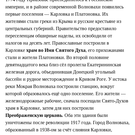
империи, и в районе современной Волновахи появились
первые поселения — Карловка и Платоновка. Их
жителями стали греки из Крыма и русские крестьяне из
центральных губерний. Правительство предоставило
переселенцам обширные наделы, их освободили от
налогов на десять лет. Православные построили в
Карловке
храм во
Имя Святого Духа
, его прихожанами
стали и жители Платоновки. Во второй половине
девятнадцатого века близ сёл пролегла Екатерининская
железная дорога, объединившая Донецкий угольный
бассейн и рудное месторождение в Кривом Роге. У истока
реки Мокрая Волноваха построили станцию, вокруг
которой образовалось ещё одно поселение. Его жители —
железнодорожные рабочие, сначала посещали Свято-Духов
храм в Карловке, затем для них построили
Преображенскую церковь
. Оба эти здания были
уничтожены после революции 1917 года. Город Волноваха,
образованный в 1938-ом за счёт слияния Карловки,