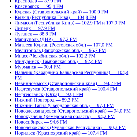
Краснодар — 87,9 FM
Красноярск — 95,4 FM
Курская (Ставропольский край) — 100,0 FM
Кызыл (Республика Тыва) — 104,8 FM
Лимасол (Республика Кипр) — 102,9 FM и 107,9 FM
Липецк — 97,9 FM
Луганск — 88,8 FM
Мариуполь (ДНР) — 97,2 FM
Матвеев Курган (Ростовская обл.) — 107,0 FM
Мелитополь (Запорожская обл.) — 96,7 FM
Миасс (Челябинская обл.) — 102,2 FM
Мичуринск (Тамбовская обл.) — 92,4 FM
Мурманск — 90,4 FM
Нальчик (Кабардино-Балкарская Республика) — 104,4
FM
Невинномысск (Ставропольский край) — 94,2 FM
Нефтекумск (Ставропольский край) — 100,4 FM
Нефтеюганск (Югра) — 92,1 FM
Нижний Новгород — 89,2 FM
Нижний Тагил (Свердловская обл.) — 97,1 FM
Новоалександровск (Ставропольский край) — 94,0 FM
Новокузнецк (Кемеровская область) — 94,2 FM
Новосибирск — 94,6 FM
Новочебоксарск (Чувашская Республика) — 90,3 FM
Норильск (Красноярский край) — 107,4 FM