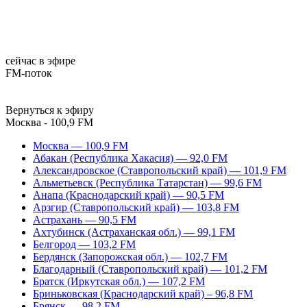
сейчас в эфире
FM-поток
Вернуться к эфиру
Москва - 100,9 FM
Москва — 100,9 FM
Абакан (Республика Хакасия) — 92,0 FM
Александровское (Ставропольский край) — 101,9 FM
Альметьевск (Республика Татарстан) — 99,6 FM
Анапа (Краснодарский край) — 90,5 FM
Арзгир (Ставропольский край) — 103,8 FM
Астрахань — 90,5 FM
Ахтубинск (Астраханская обл.) — 99,1 FM
Белгород — 103,2 FM
Бердянск (Запорожская обл.) — 102,7 FM
Благодарный (Ставропольский край) — 101,2 FM
Братск (Иркутская обл.) — 107,2 FM
Бриньковская (Краснодарский край) – 96,8 FM
Брянск — 98,2 FM