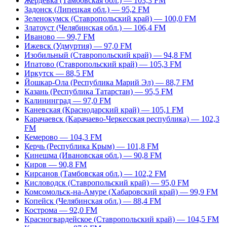
Жердевка (Тамбовская обл.) — 103,3 FM
Задонск (Липецкая обл.) — 95,2 FM
Зеленокумск (Ставропольский край) — 100,0 FM
Златоуст (Челябинская обл.) — 106,4 FM
Иваново — 99,7 FM
Ижевск (Удмуртия) — 97,0 FM
Изобильный (Ставропольский край) — 94,8 FM
Ипатово (Ставропольский край) — 105,3 FM
Иркутск — 88,5 FM
Йошкар-Ола (Республика Марий Эл) — 88,7 FM
Казань (Республика Татарстан) — 95,5 FM
Калининград — 97,0 FM
Каневская (Краснодарский край) — 105,1 FM
Карачаевск (Карачаево-Черкесская республика) — 102,3
FM
Кемерово — 104,3 FM
Керчь (Республика Крым) — 101,8 FM
Кинешма (Ивановская обл.) — 90,8 FM
Киров — 90,8 FM
Кирсанов (Тамбовская обл.) — 102,2 FM
Кисловодск (Ставропольский край) — 95,0 FM
Комсомольск-на-Амуре (Хабаровский край) — 99,9 FM
Копейск (Челябинская обл.) — 88,4 FM
Кострома — 92,0 FM
Красногвардейское (Ставропольский край) — 104,5 FM