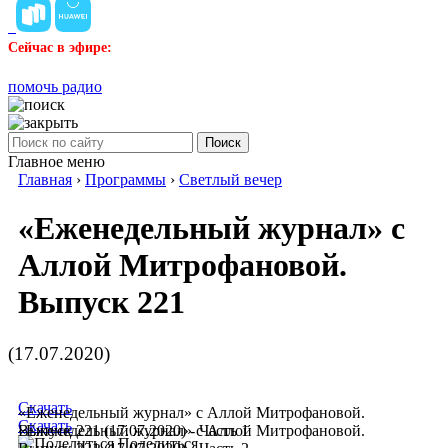
Сейчас в эфире:
помочь радио
Поиск
Главное меню
Главная
›
Программы
›
Светлый вечер
«Еженедельный журнал» с
Аллой Митрофановой.
Выпуск 221
(17.07.2020)
Скачать
«Еженедельный журнал» с Аллой Митрофановой.
Скачать
Выпуск 221 (17.07.2020) - Часть 1
«Еженедельный журнал» с Аллой Митрофановой.
Поделиться