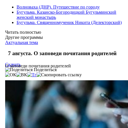
Волноваха (ДНР). Путешествие по городу
Бугульма. Казанско-Богородицкий Бугульминский
женский монастырь
Бугульма. Священномученик Никита (Делекторский)
Читать полностью
Другие программы
Актуальная тема
7 августа. О заповеди почитания родителей
Скачать
О заповеди почитания родителей
Поделиться