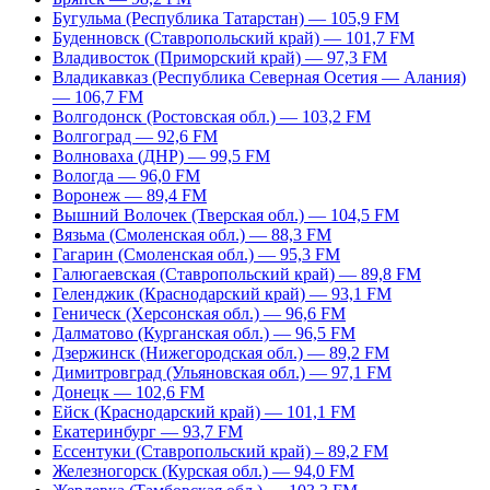
Бугульма (Республика Татарстан) — 105,9 FM
Буденновск (Ставропольский край) — 101,7 FM
Владивосток (Приморский край) — 97,3 FM
Владикавказ (Республика Северная Осетия — Алания)
— 106,7 FM
Волгодонск (Ростовская обл.) — 103,2 FM
Волгоград — 92,6 FM
Волноваха (ДНР) — 99,5 FM
Вологда — 96,0 FM
Воронеж — 89,4 FM
Вышний Волочек (Тверская обл.) — 104,5 FM
Вязьма (Смоленская обл.) — 88,3 FM
Гагарин (Смоленская обл.) — 95,3 FM
Галюгаевская (Ставропольский край) — 89,8 FM
Геленджик (Краснодарский край) — 93,1 FM
Геническ (Херсонская обл.) — 96,6 FM
Далматово (Курганская обл.) — 96,5 FM
Дзержинск (Нижегородская обл.) — 89,2 FM
Димитровград (Ульяновская обл.) — 97,1 FM
Донецк — 102,6 FM
Ейск (Краснодарский край) — 101,1 FM
Екатеринбург — 93,7 FM
Ессентуки (Ставропольский край) – 89,2 FM
Железногорск (Курская обл.) — 94,0 FM