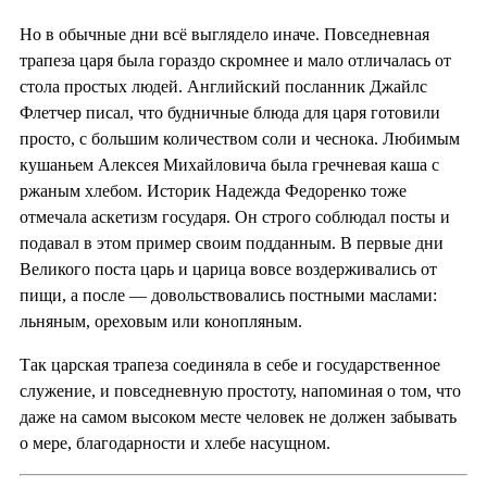
Но в обычные дни всё выглядело иначе. Повседневная
трапеза царя была гораздо скромнее и мало отличалась от
стола простых людей. Английский посланник Джайлс
Флетчер писал, что будничные блюда для царя готовили
просто, с большим количеством соли и чеснока. Любимым
кушаньем Алексея Михайловича была гречневая каша с
ржаным хлебом. Историк Надежда Федоренко тоже
отмечала аскетизм государя. Он строго соблюдал посты и
подавал в этом пример своим подданным. В первые дни
Великого поста царь и царица вовсе воздерживались от
пищи, а после — довольствовались постными маслами:
льняным, ореховым или конопляным.
Так царская трапеза соединяла в себе и государственное
служение, и повседневную простоту, напоминая о том, что
даже на самом высоком месте человек не должен забывать
о мере, благодарности и хлебе насущном.