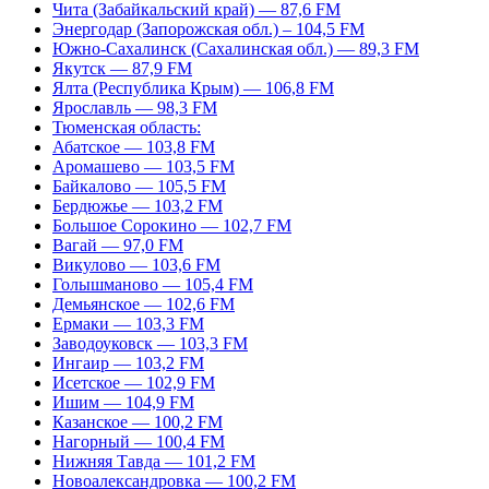
Чита (Забайкальский край) — 87,6 FM
Энергодар (Запорожская обл.) – 104,5 FM
Южно-Сахалинск (Сахалинская обл.) — 89,3 FM
Якутск — 87,9 FM
Ялта (Республика Крым) — 106,8 FM
Ярославль — 98,3 FM
Тюменская область:
Абатское — 103,8 FM
Аромашево — 103,5 FM
Байкалово — 105,5 FM
Бердюжье — 103,2 FM
Большое Сорокино — 102,7 FM
Вагай — 97,0 FM
Викулово — 103,6 FM
Голышманово — 105,4 FM
Демьянское — 102,6 FM
Ермаки — 103,3 FM
Заводоуковск — 103,3 FM
Ингаир — 103,2 FM
Исетское — 102,9 FM
Ишим — 104,9 FM
Казанское — 100,2 FM
Нагорный — 100,4 FM
Нижняя Тавда — 101,2 FM
Новоалександровка — 100,2 FM