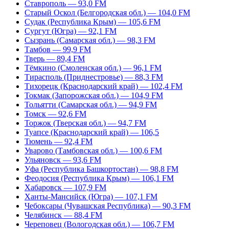
Ставрополь — 93,0 FM
Старый Оскол (Белгородская обл.) — 104,0 FM
Судак (Республика Крым) — 105,6 FM
Сургут (Югра) — 92,1 FM
Сызрань (Самарская обл.) — 98,3 FM
Тамбов — 99,9 FM
Тверь — 89,4 FM
Тёмкино (Смоленская обл.) — 96,1 FM
Тирасполь (Приднестровье) — 88,3 FM
Тихорецк (Краснодарский край) — 102,4 FM
Токмак (Запорожская обл.) — 104,9 FM
Тольятти (Самарская обл.) — 94,9 FM
Томск — 92,6 FM
Торжок (Тверская обл.) — 94,7 FM
Туапсе (Краснодарский край) — 106,5
Тюмень — 92,4 FM
Уварово (Тамбовская обл.) — 100,6 FM
Ульяновск — 93,6 FM
Уфа (Республика Башкортостан) — 98,8 FM
Феодосия (Республика Крым) — 106,1 FM
Хабаровск — 107,9 FM
Ханты-Мансийск (Югра) — 107,1 FM
Чебоксары (Чувашская Республика) — 90,3 FM
Челябинск — 88,4 FM
Череповец (Вологодская обл.) — 106,7 FM