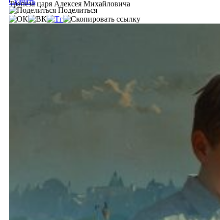
Скачать
Трапеза царя Алексея Михайловича
Поделиться