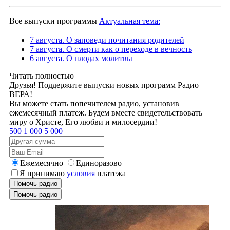
Все выпуски программы
Актуальная тема:
7 августа. О заповеди почитания родителей
7 августа. О смерти как о переходе в вечность
6 августа. О плодах молитвы
Читать полностью
Друзья! Поддержите выпуски новых программ Радио
ВЕРА!
Вы можете стать попечителем радио, установив
ежемесячный платеж. Будем вместе свидетельствовать
миру о Христе, Его любви и милосердии!
500
1 000
5 000
Ежемесячно
Единоразово
Я принимаю
условия
платежа
Помочь радио
Помочь радио