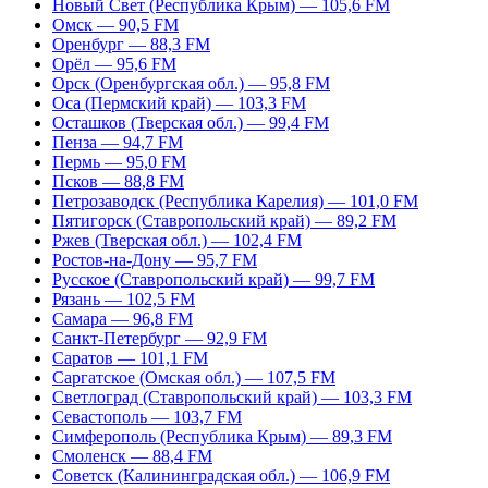
Новый Свет (Республика Крым) — 105,6 FM
Омск — 90,5 FM
Оренбург — 88,3 FM
Орёл — 95,6 FM
Орск (Оренбургская обл.) — 95,8 FM
Оса (Пермский край) — 103,3 FM
Осташков (Тверская обл.) — 99,4 FM
Пенза — 94,7 FM
Пермь — 95,0 FM
Псков — 88,8 FM
Петрозаводск (Республика Карелия) — 101,0 FM
Пятигорск (Ставропольский край) — 89,2 FM
Ржев (Тверская обл.) — 102,4 FM
Ростов-на-Дону — 95,7 FM
Русское (Ставропольский край) — 99,7 FM
Рязань — 102,5 FM
Самара — 96,8 FM
Санкт-Петербург — 92,9 FM
Саратов — 101,1 FM
Саргатское (Омская обл.) — 107,5 FM
Светлоград (Ставропольский край) — 103,3 FM
Севастополь — 103,7 FM
Симферополь (Республика Крым) — 89,3 FM
Смоленск — 88,4 FM
Советск (Калининградская обл.) — 106,9 FM