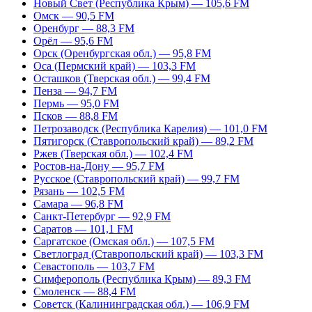
Новый Свет (Республика Крым) — 105,6 FM
Омск — 90,5 FM
Оренбург — 88,3 FM
Орёл — 95,6 FM
Орск (Оренбургская обл.) — 95,8 FM
Оса (Пермский край) — 103,3 FM
Осташков (Тверская обл.) — 99,4 FM
Пенза — 94,7 FM
Пермь — 95,0 FM
Псков — 88,8 FM
Петрозаводск (Республика Карелия) — 101,0 FM
Пятигорск (Ставропольский край) — 89,2 FM
Ржев (Тверская обл.) — 102,4 FM
Ростов-на-Дону — 95,7 FM
Русское (Ставропольский край) — 99,7 FM
Рязань — 102,5 FM
Самара — 96,8 FM
Санкт-Петербург — 92,9 FM
Саратов — 101,1 FM
Саргатское (Омская обл.) — 107,5 FM
Светлоград (Ставропольский край) — 103,3 FM
Севастополь — 103,7 FM
Симферополь (Республика Крым) — 89,3 FM
Смоленск — 88,4 FM
Советск (Калининградская обл.) — 106,9 FM