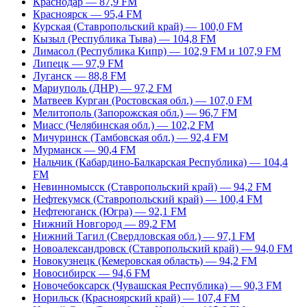
Краснодар — 87,9 FM
Красноярск — 95,4 FM
Курская (Ставропольский край) — 100,0 FM
Кызыл (Республика Тыва) — 104,8 FM
Лимасол (Республика Кипр) — 102,9 FM и 107,9 FM
Липецк — 97,9 FM
Луганск — 88,8 FM
Мариуполь (ДНР) — 97,2 FM
Матвеев Курган (Ростовская обл.) — 107,0 FM
Мелитополь (Запорожская обл.) — 96,7 FM
Миасс (Челябинская обл.) — 102,2 FM
Мичуринск (Тамбовская обл.) — 92,4 FM
Мурманск — 90,4 FM
Нальчик (Кабардино-Балкарская Республика) — 104,4
FM
Невинномысск (Ставропольский край) — 94,2 FM
Нефтекумск (Ставропольский край) — 100,4 FM
Нефтеюганск (Югра) — 92,1 FM
Нижний Новгород — 89,2 FM
Нижний Тагил (Свердловская обл.) — 97,1 FM
Новоалександровск (Ставропольский край) — 94,0 FM
Новокузнецк (Кемеровская область) — 94,2 FM
Новосибирск — 94,6 FM
Новочебоксарск (Чувашская Республика) — 90,3 FM
Норильск (Красноярский край) — 107,4 FM