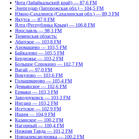
Чита (Забайкальский край) — 87,6 FM
Энергодар (Запорожская обл.) – 104,5 FM
Южно-Сахалинск (Сахалинская обл.) — 89,3 FM
Якутск — 87,9 FM
Ялта (Республика Крым) — 106,8 FM
Ярославль — 98,3 FM
Тюменская область:
Абатское — 103,8 FM
Аромашево — 103,5 FM
Байкалово — 105,5 FM
Бердюжье — 103,2 FM
Большое Сорокино — 102,7 FM
Вагай — 97,0 FM
Викулово — 103,6 FM
Голышманово — 105,4 FM
Демьянское — 102,6 FM
Ермаки — 103,3 FM
Заводоуковск — 103,3 FM
Ингаир — 103,2 FM
Исетское — 102,9 FM
Ишим — 104,9 FM
Казанское — 100,2 FM
Нагорный — 100,4 FM
Нижняя Тавда — 101,2 FM
Новоалександровка — 100,2 FM