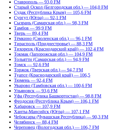
Ставрополь — 93,0 FM
Старый Оскол (Белгородская обл.) — 104,0 FM
Судак (Республика Крым) — 105,6 FM
Сургут (Югра) — 92,1 FM
Сызрань (Самарская обл.) — 98,3 FM
Тамбов — 99,9 FM
Тверь — 89,4 FM
Тёмкино (Смоленская обл.) — 96,1 FM
Тирасполь (Приднестровье) — 88,3 FM
Тихорецк (Краснодарский край) — 102,4 FM
Токмак (Запорожская обл.) — 104,9 FM
Тольятти (Самарская обл.) — 94,9 FM
Томск — 92,6 FM
Торжок (Тверская обл.) — 94,7 FM
Туапсе (Краснодарский край) — 106,5
Тюмень — 92,4 FM
Уварово (Тамбовская обл.) — 100,6 FM
Ульяновск — 93,6 FM
Уфа (Республика Башкортостан) — 98,8 FM
Феодосия (Республика Крым) — 106,1 FM
Хабаровск — 107,9 FM
Ханты-Мансийск (Югра) — 107,1 FM
Чебоксары (Чувашская Республика) — 90,3 FM
Челябинск — 88,4 FM
Череповец (Вологодская обл.) — 106,7 FM