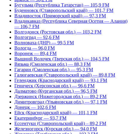
Бугульма (Республика Татарстан) — 105,9 FM
Буденновск (Ставропольский край) — 101,7 FM
Владивосток (Приморский край) — 97,3 FM
Владикавказ (Республика Северная Осетия — Алания)
— 106,7 FM
Волгодонск (Ростовская обл.) — 103,2 FM
Волгоград — 92,6 FM
Волноваха (ДНР) — 99,5 FM
Вологда — 96,0 FM
Воронеж — 89,4 FM
Вышний Волочек (Тверская обл.) — 104,5 FM
Вязьма (Смоленская обл.) — 88,3 FM
Гагарин (Смоленская обл.) — 95,3 FM
Галюгаевская (Ставропольский край) — 89,8 FM
Геленджик (Краснодарский край) — 93,1 FM
Геническ (Херсонская обл.) — 96,6 FM
Далматово (Курганская обл.) — 96,5 FM
Дзержинск (Нижегородская обл.) — 89,2 FM
Димитровград (Ульяновская обл.) — 97,1 FM
Донецк — 102,6 FM
Ейск (Краснодарский край) — 101,1 FM
Екатеринбург — 93,7 FM
Ессентуки (Ставропольский край) – 89,2 FM
Железногорск (Курская обл.) — 94,0 FM