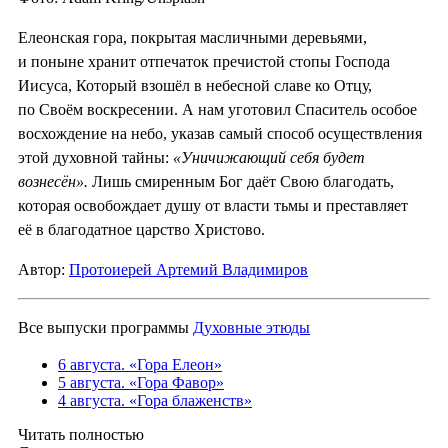
Елеонская гора, покрытая масличными деревьями,
и поныне хранит отпечаток пречистой стопы Господа
Иисуса, Который взошёл в небесной славе ко Отцу,
по Своём воскресении. А нам уготовил Спаситель особое
восхождение на небо, указав самый способ осуществления
этой духовной тайны:
«Уничижающий себя будет
вознесён».
Лишь смиренным Бог даёт Свою благодать,
которая освобождает душу от власти тьмы и преставляет
её в благодатное царство Христово.
Автор:
Протоиерей Артемий Владимиров
Все выпуски программы
Духовные этюды
6 августа. «Гора Елеон»
5 августа. «Гора Фавор»
4 августа. «Гора блаженств»
Читать полностью