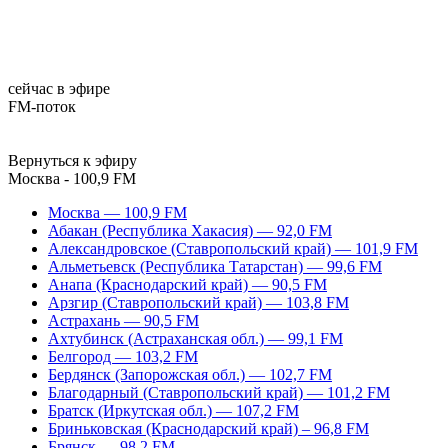
сейчас в эфире
FM-поток
Вернуться к эфиру
Москва - 100,9 FM
Москва — 100,9 FM
Абакан (Республика Хакасия) — 92,0 FM
Александровское (Ставропольский край) — 101,9 FM
Альметьевск (Республика Татарстан) — 99,6 FM
Анапа (Краснодарский край) — 90,5 FM
Арзгир (Ставропольский край) — 103,8 FM
Астрахань — 90,5 FM
Ахтубинск (Астраханская обл.) — 99,1 FM
Белгород — 103,2 FM
Бердянск (Запорожская обл.) — 102,7 FM
Благодарный (Ставропольский край) — 101,2 FM
Братск (Иркутская обл.) — 107,2 FM
Бриньковская (Краснодарский край) – 96,8 FM
Брянск — 98,2 FM