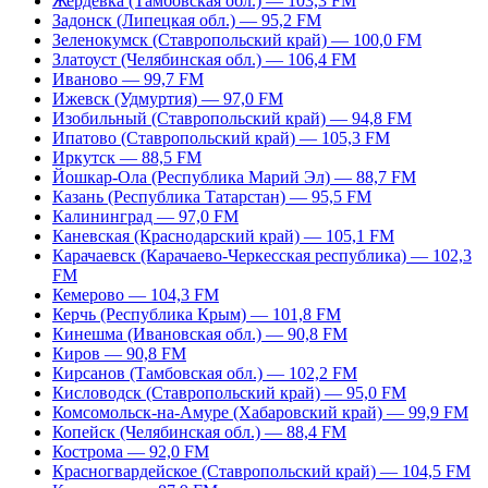
Жердевка (Тамбовская обл.) — 103,3 FM
Задонск (Липецкая обл.) — 95,2 FM
Зеленокумск (Ставропольский край) — 100,0 FM
Златоуст (Челябинская обл.) — 106,4 FM
Иваново — 99,7 FM
Ижевск (Удмуртия) — 97,0 FM
Изобильный (Ставропольский край) — 94,8 FM
Ипатово (Ставропольский край) — 105,3 FM
Иркутск — 88,5 FM
Йошкар-Ола (Республика Марий Эл) — 88,7 FM
Казань (Республика Татарстан) — 95,5 FM
Калининград — 97,0 FM
Каневская (Краснодарский край) — 105,1 FM
Карачаевск (Карачаево-Черкесская республика) — 102,3
FM
Кемерово — 104,3 FM
Керчь (Республика Крым) — 101,8 FM
Кинешма (Ивановская обл.) — 90,8 FM
Киров — 90,8 FM
Кирсанов (Тамбовская обл.) — 102,2 FM
Кисловодск (Ставропольский край) — 95,0 FM
Комсомольск-на-Амуре (Хабаровский край) — 99,9 FM
Копейск (Челябинская обл.) — 88,4 FM
Кострома — 92,0 FM
Красногвардейское (Ставропольский край) — 104,5 FM