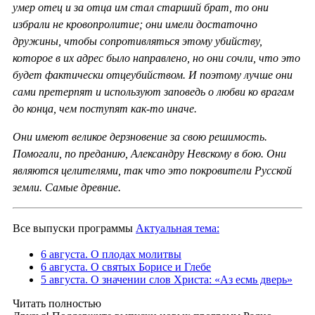
умер отец и за отца им стал старший брат, то они
избрали не кровопролитие; они имели достаточно
дружины, чтобы сопротивляться этому убийству,
которое в их адрес было направлено, но они сочли, что это
будет фактически отцеубийством. И поэтому лучше они
сами претерпят и используют заповедь о любви ко врагам
до конца, чем поступят как-то иначе.
Они имеют великое дерзновение за свою решимость.
Помогали, по преданию, Александру Невскому в бою. Они
являются целителями, так что это покровители Русской
земли. Самые древние.
Все выпуски программы
Актуальная тема:
6 августа. О плодах молитвы
6 августа. О святых Борисе и Глебе
5 августа. О значении слов Христа: «Аз есмь дверь»
Читать полностью